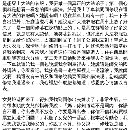
是想穿上大法的衣服，我要做一個真正的大法弟子；第二個心
願就是想看一看您的國外講法。於是我上了車就問同修現在還
有大法的衣服嗎？她說有啊！現在我車上就有一件，我一下子
喜出望外，怎麼這麼巧啊！她說這件大法衣服在我車上放了好
久了，是一個同修落在煉功點上的，可是我在群裡發了好多次
信息，就是沒有人認領。她笑著對我說，也許這件大法衣服就
是師父給你留的吧，太謝謝師父了！到了公園我立刻下車穿上
大法衣服，深情地向同修們招手打招呼，同修也都熱烈鼓掌歡
迎我的到來。後來我才知道這位同修是個協調人，住在西島開
車到我家就六分鐘，第二天周日她照常來接我去公園煉功。她
一下車就遞給我一個包說讓我拿到屋裡去，她說這是師父的國
外講法，你看看吧。我接過書一邊往屋裡走一邊流淚，我說師
父啊！我還沒有來的及和同修說我要看國外講法呢，您就讓同
修給我送過來了，我心裡想什麼您都知道，感恩的心情無以言
表。
女兒旅遊回來了，得知我找到同修出去煉功了，非常生氣。一
向很孝順的女兒卻指著我說：「媽，你知道這不是國內，你語
言不通，你出去我不放心，你要是再出去，你信不信我就買機
票立刻送你回國！」我聽了女兒的一番話，根本沒有動心，我
心想我就信我師父的，你說了不算。師父說：「修煉就是難，
難在無論天塌地陷、邪惡瘋狂迫害、生死攸關時，還能在你修