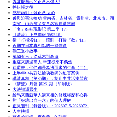
為甚麼自己的正念不強大?
轉錯帳之後
感想兩則：發正念 人心
參與迫害法輪功 雲南省、吉林省、貴州省、北京市、湖
南省、山西省又有八名官員遭惡報
「名」娃娃現形記 第二季（7）
《清流》正見周報 第952期
從「打掃浴缸」，悟到「打掃『欲』缸」
近期在日本真相點的一些體會
勸三退小故事
萬物有言：從草木到高遠
重症來襲遇高人 幸運從來不偶然
連環畫：他們都是為法而來的生命（二）
上半年中共對法輪功教師的迫害案例
講清真相（第35期）：制止中共活摘器官
《清流》月報 第251期（印刷版）
大法福澤眾生
給馬來西亞華人講真相的修煉經歷和心得
對「好壞出自一念」的個人理解
正見週刊（錄音版）：20260715-20260721
人生抉擇
莫名的恐懼，來自前世的記憶