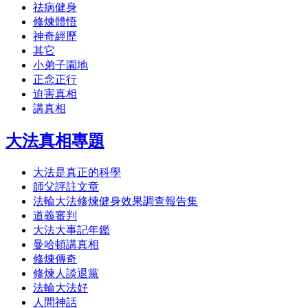
祛病健身
修煉體悟
神奇經歷
其它
小弟子園地
正念正行
迫害真相
講真相
大法真相專題
大法是真正的科學
師父評註文章
法輪大法修煉健身效果調查報告集
道義審判
大法大事記年鑑
曼哈頓講真相
修煉傳奇
修煉人談退黨
法輪大法好
人間神話