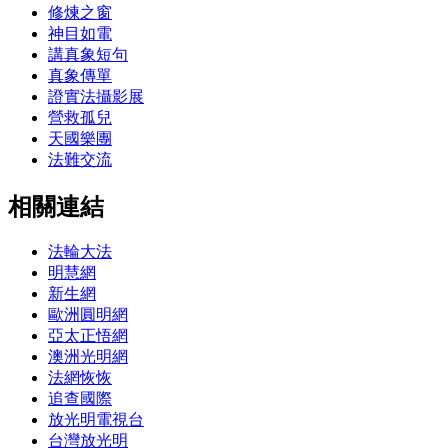
修煉之窗
神目如電
講真象短句
真象傳單
證實法攝影展
營救孤兒
天國樂團
法難交流
相關連結
法輪大法
明慧網
新生網
歐洲圓明網
亞太正悟網
澳洲光明網
法網恢恢
追查國際
放光明電視台
台灣放光明