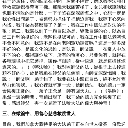
在一起居住，我的臥室在中間，房間不隔音，所以我學法和打
營救電話都得帶著耳機。那幾天我痛苦極了，女兒和我說話我
也聽不清說的是什麼，一下子陷在深深痛悔之中，心想一定是
我心性出問題了，被舊勢力抓住了把柄迫害我，我靜下心來向
內找，我耳朵為甚麼聾了？第一，我在工作中聽法是對法的不
敬；第二，我還找到了一顆自以為是、驕傲自滿的心，以為自
己工作幹的挺好的，老闆也挺認可的，我在工作中聽法老闆也
不會不同意的，我這不是在向老闆邀功請賞嗎？這是一顆多麼
不好的心。是黨文化的思維，是執著。師父說：「在常人中放
不下的心，都得讓你放下。所有的執著心，只要你有，就得在
各種環境中把它磨掉。讓你摔跟頭，從中悟道，就是這樣修煉
過來的。」（《轉法輪》）我對照師父的法，從根子上去掉這
顆不好的心，於是我跪在師父的法像前，向師父深深懺悔，我
說：「師父啊，弟子錯了，我要在法中歸正自己，絕不允許舊
勢力迫害我。」我心裡就堅定一念，信師信法，我的聽力一定
會恢復正常的。「弟子正念足，師有回天力。」（《洪吟》）
果然一週的時間，奇蹟出現了，我耳朵的聽力完全恢復了正
常，感恩師父，再一次見證了法輪大法的偉大與神奇！
三、在徵簽中、用善心慈悲救度世人
目前，我們加拿大蒙特婁的大法弟子正在向世人徵簽一份歡迎