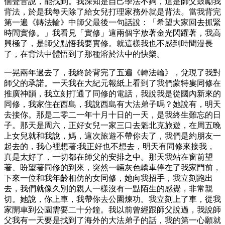
個聲音說，能找到。我深知是自己學法不夠，這是師父鼓勵我
背法，於是我每天除了給女兒打理家務外就是背法。當我背完
第一遍《轉法輪》中師父最後一句話說：「希望大家回去抓緊
時間實修。」我看見「實修」這兩個字放著金光閃躍著，我高
興極了，是師父點悟我要實修。就這樣我也不感到時間漫長
了，在背法中體悟到了那種溶於法中的快樂。
一晃兩年過去了，我終於背完了五遍《轉法輪》，兌現了我對
師父的承諾。一天我在大紀元報紙上看到了我們蒙特婁同修在
推廣神韻，我立刻打通了同修的電話，我說我是從國內新來的
同修，我家住在西島，我說西島有大法弟子嗎？她說有，明天
去接你。那是二零二一年十月十日的一天，是我終生難忘的日
子。那天是周六，正好女兒一家三口去魁北克旅遊，在周五晚
上女兒就和我說，媽，這次旅遊不帶你去了，我們是約朋友一
起去的，我心裡想著:我正好也不想去，明天有同修來接我，
真是太好了，一切都在師父的安排之中。那天我站在窗前望
著、盼望著同修的到來，突然一輛灰色轎車停在了我家門前，
下來一位和我年齡相仿的女同修，她向我招手，我立刻跑出
去，我們就像久別的親人一樣沒有一點陌生的感覺，非常親
切。她說，你上車，我帶你去公園煉功。我立刻上了車，從我
家開車到公園需要二十分鐘。我以前曾經跟師父說過，我說師
父我有一天要是找到了海外的大法弟子的話，我的第一心願就