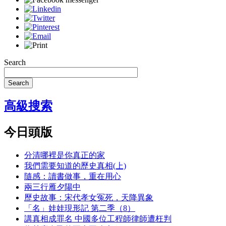
Search
Search
高級搜索
今日頭版
分清哪裡是你真正的家
我們需要知道的歷史真相(上)
隨感：讀書做事，重在用心
兩三行雁夕陽中
歷史故事：宋代孝女冤死，天降異象
「名」娃娃現形記 第二季（8）
講真相成罪名 中國多位工程師律師遭枉判