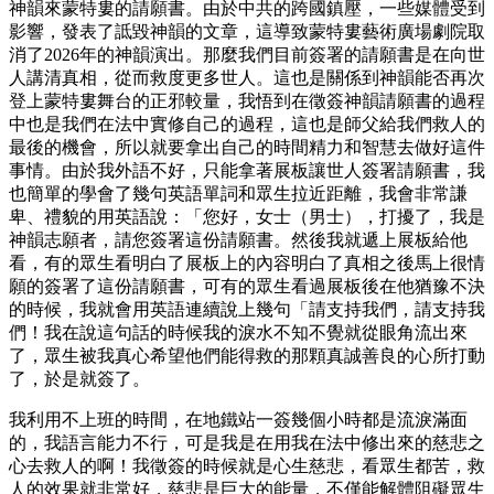
神韻來蒙特婁的請願書。由於中共的跨國鎮壓，一些媒體受到
影響，發表了詆毀神韻的文章，這導致蒙特婁藝術廣場劇院取
消了2026年的神韻演出。那麼我們目前簽署的請願書是在向世
人講清真相，從而救度更多世人。這也是關係到神韻能否再次
登上蒙特婁舞台的正邪較量，我悟到在徵簽神韻請願書的過程
中也是我們在法中實修自己的過程，這也是師父給我們救人的
最後的機會，所以就要拿出自己的時間精力和智慧去做好這件
事情。由於我外語不好，只能拿著展板讓世人簽署請願書，我
也簡單的學會了幾句英語單詞和眾生拉近距離，我會非常謙
卑、禮貌的用英語說：「您好，女士（男士），打擾了，我是
神韻志願者，請您簽署這份請願書。然後我就遞上展板給他
看，有的眾生看明白了展板上的內容明白了真相之後馬上很情
願的簽署了這份請願書，可有的眾生看過展板後在他猶豫不決
的時候，我就會用英語連續說上幾句「請支持我們，請支持我
們！我在說這句話的時候我的淚水不知不覺就從眼角流出來
了，眾生被我真心希望他們能得救的那顆真誠善良的心所打動
了，於是就簽了。
我利用不上班的時間，在地鐵站一簽幾個小時都是流淚滿面
的，我語言能力不行，可是我是在用我在法中修出來的慈悲之
心去救人的啊！我徵簽的時候就是心生慈悲，看眾生都苦，救
人的效果就非常好，慈悲是巨大的能量，不僅能解體阻礙眾生