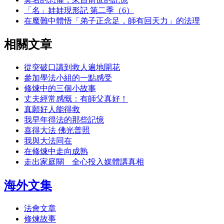
「名」娃娃現形記 第二季（6）
在魔難中體悟「弟子正念足，師有回天力」的法理
相關文章
從突破口講到救人遍地開花
參加學法小組的一點感受
修煉中的三個小故事
丈夫經常感慨：有師父真好！
真願好人能得救
我早年得法的那些記憶
喜得大法 佛光普照
我與大法同在
在修煉中走向成熟
走出家庭關 全心投入媒體講真相
海外文集
法會文章
修煉故事