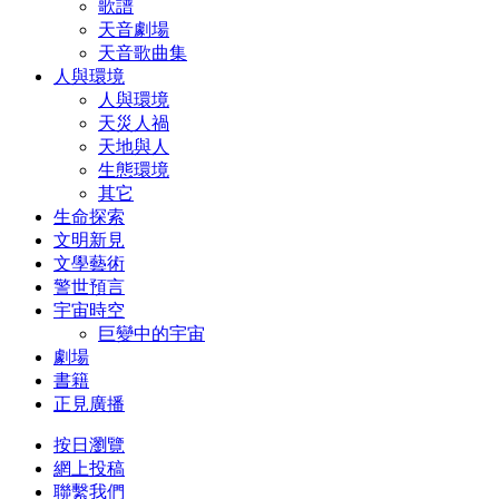
歌譜
天音劇場
天音歌曲集
人與環境
人與環境
天災人禍
天地與人
生態環境
其它
生命探索
文明新見
文學藝術
警世預言
宇宙時空
巨變中的宇宙
劇場
書籍
正見廣播
按日瀏覽
網上投稿
聯繫我們