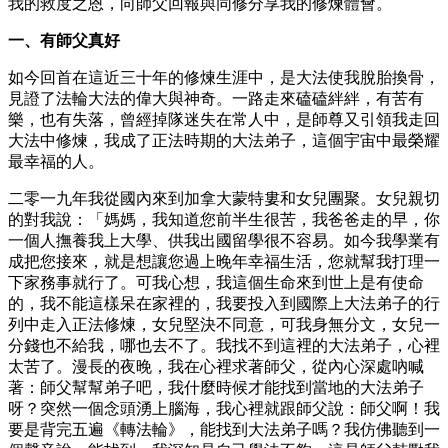
我的救度之恩，向師父回報與同修分享我的修煉體會。
一、有師父真好
如今回首在這近三十年的修煉生涯中，是大法使我脫胎換骨，
見證了法輪大法的偉大與神奇。一路走來磕磕絆絆，有苦有
樂，也有失落，曾經掉隊迷失在常人中，是師尊又引領我走回
大法中修煉，我成了正法時期的大法弟子，這個宇宙中最榮耀
最幸福的人。
二零一九年我從國內來到加拿大蒙特婁和女兒團聚。女兒親切
的對我說：「媽媽，我知道您前半生很苦，我爸爸走的早，你
一個人撫養我上大學、供我出國留學很不容易。如今我學業有
成把您接來，就是想讓您過上晚年幸福生活，您就幫我打理一
下家務事就行了。可我心想，我這個生命來到世上是有使命
的，我不能這樣呆在家裡的，我要投入到國際上大法弟子的行
列中走入正法修煉，女兒堅決不同意，可我身無分文，女兒一
分錢也不給我，哪也去不了。我找不到這裡的大法弟子，心裡
太苦了。漫長的夜晚，我在心裡求著師父，從內心深處吶喊
著：師父幫幫弟子吧，我什麼時候才能找到當地的大法弟子
呀？突然一個念頭湧上腦海，我心裡就跟師父說：師父啊！我
要是背完五遍《轉法輪》，能找到大法弟子嗎？我仿佛聽到一