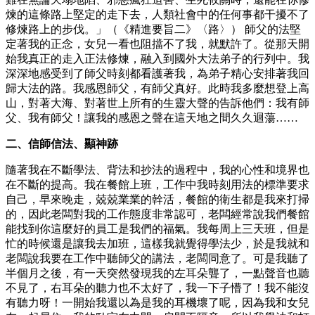
煉的這條路上堅定的走下去，人類社會中的任何事都干擾不了
修煉路上的步伐。」（《精進要旨二》〈路〉） 師父的法堅
定著我的正念，女兒一看也阻擋不了我，就默許了。從那天開
始我真正的走入正法修煉，融入到國外大法弟子的行列中。我
深深地感受到了師父時刻都看護著我，為弟子精心安排著我回
歸大法的路。我感恩師父，有師父真好。此時我多麼想登上高
山，對著大海、對著世上所有的生靈大聲的告訴他們：我有師
父、我有師父！讓我的感恩之聲在這天地之間久久迴蕩……
二、信師信法、顯神跡
隨著我在不斷學法、背法和抄法的過程中，我的心性和境界也
在不斷的提高。我在餐館上班，工作中我時刻用法的標準要求
自己，早來晚走，兢兢業業的幹活，餐館的衛生都是我來打掃
的，因此老闆對我的工作態度非常認可，老闆經常說我們餐館
能找到你這麼好的員工是我們的福氣。我每周上三天班，但是
忙的時候還是讓我去加班，這樣我就覺得學法少，於是我就和
老闆說我要在工作中聽師父的講法，老闆同意了。可是我聽了
半個月之後，有一天突然發現我的左耳朵聾了，一點聲音也聽
不見了，右耳朵的聽力也不太好了，我一下子懵了！我不能沒
有聽力呀！一開始我還以為是我的耳機壞了呢，因為我和女兒