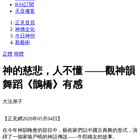
RSS訂閱
天音播客
正見首頁
神傳文化
今日神州
新藝術
正體
簡體
神的慈悲，人不懂 ——觀神韻
舞蹈《鵲橋》有感
大法弟子
【正見網2026年05月04日】
在今年神韻晚會的節目中，藝術家們以中國古典舞的形式，演
繹了一個家喻戶曉的神話傳說——牛郎織女的故事。