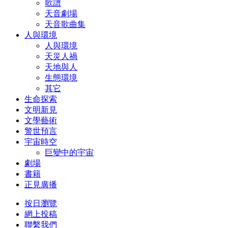
歌譜
天音劇場
天音歌曲集
人與環境
人與環境
天災人禍
天地與人
生態環境
其它
生命探索
文明新見
文學藝術
警世預言
宇宙時空
巨變中的宇宙
劇場
書籍
正見廣播
按日瀏覽
網上投稿
聯繫我們