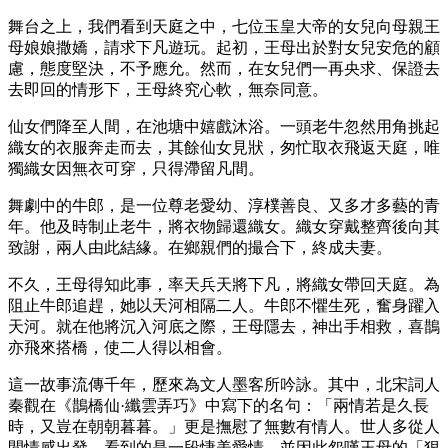
舞台之上，我們看到天庭之中，七位玉皇大帝的女兒向母親王
母娘娘撒嬌，請求下凡遊玩。起初，王母出於對女兒安危的顧
慮，態度堅決，不予應允。然而，在女兒們一再央求、保證去
去即回的情形下，王母終究心軟，無奈同意。
仙女們降至人間，在池塘中嬉戲沐浴。一頭老牛忽然用角挑起
織女的衣服奔走而去，其餘仙女見狀，匆忙取衣飛返天庭，唯
獨織女因無衣可穿，只得滯留凡間。
舞劇中的牛郎，是一位尊老愛幼、淳樸善良、又多才多藝的青
年。他及時制止老牛，將衣物歸還織女。織女穿戴整齊後向其
致謝，兩人由此結緣。在鄉親們的撮合下，終成夫妻。
不久，王母得知此事，率天兵天將下凡，將織女帶回天庭。為
阻止牛郎追趕，她以天河相隔二人。牛郎不懼生死，奮身躍入
天河。就在他將沉入河底之際，王母隱去，神出手相救，喜鵲
亦飛來搭橋，使二人得以相會。
這一故事流傳千年，歷來為文人墨客所吟詠。其中，北宋詞人
秦觀在《鵲橋仙·纖雲弄巧》中寫下的名句：「兩情若是久長
時，又豈在朝朝暮暮。」更是撫慰了無數有情人。世人多從人
間情感出發，看到的是一段悽美愛情，並因此怨嘆王母的「狠