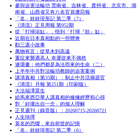
參與迫害法輪功 雲南省、吉林省、貴州省、北京市、湖
南省、山西省又有八名官員遭惡報
「名」娃娃現形記 第二季（7）
《清流》正見周報 第952期
從「打掃浴缸」，悟到「打掃『欲』缸」
近期在日本真相點的一些體會
勸三退小故事
萬物有言：從草木到高遠
重症來襲遇高人 幸運從來不偶然
連環畫：他們都是為法而來的生命（二）
上半年中共對法輪功教師的迫害案例
講清真相（第35期）：制止中共活摘器官
《清流》月報 第251期（印刷版）
大法福澤眾生
給馬來西亞華人講真相的修煉經歷和心得
對「好壞出自一念」的個人理解
正見週刊（錄音版）：20260715-20260721
人生抉擇
莫名的恐懼，來自前世的記憶
「名」娃娃現形記 第二季（6）