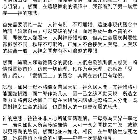
心阻隔」。然而，在這段舞劇的演繹中，我卻看到了另一層意
義——神的慈悲。
首先需要明確一點：人神有別，不可通婚。這並非現代觀念中
所謂「婚姻自由」可以突破的界限，而是源於生命本質的不
同。即便在人類看來，人與神形體相似，但其生命層次與屬性
卻截然不同，秩序不可混淆。正如人不會接受人與鬼、人與妖
的結合一般，人神之間亦有不可逾越的界限。
然而，隨著人類道德觀念的變化，人們愈發強調個人感受，將
情感置於首位，仿佛一切倫理、秩序乃至天理，都應為「愛
情」讓步。「愛情至上」的觀念，其實在古代已有端倪。
試想，如果王母不將織女帶回天庭，神久居人間，其神體將可
能面臨損毀；而牛郎作為凡人，因一己之緣牽動天規，所造之
業力又將何以承擔？王母在大錯尚未釀成之際將二人分開，既
是對神之生命的維護，也是對人的一種更深層的慈悲。
神的慈悲，往往並非人心所能直觀理解。王母身為天界主宰之
一，若真如世人所言冷酷無情，大可一念之間抹去牛郎，或施
以更嚴厲的懲罰。然而她並未如此。相反，在牛郎捨生忘死之
際，她選擇留下相會的可能——每年一次鵲橋相見。