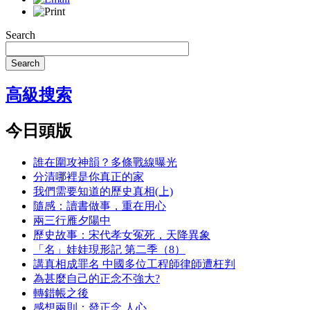
Search
Search
高級搜索
今日頭版
誰在圍攻神韻？多條戰線曝光
分清哪裡是你真正的家
我們需要知道的歷史真相(上)
隨感：讀書做事，重在用心
兩三行雁夕陽中
歷史故事：宋代孝女冤死，天降異象
「名」娃娃現形記 第二季（8）
講真相成罪名 中國多位工程師律師遭枉判
為甚麼自己的正念不強大?
轉錯帳之後
感想兩則：發正念 人心