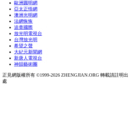
歐洲圓明網
亞太正悟網
澳洲光明網
法網恢恢
追查國際
放光明電視台
台灣放光明
希望之聲
大紀元新聞網
新唐人電視台
神韻藝術團
正見網版權所有 ©1999-2026 ZHENGJIAN.ORG 轉載請註明出
處