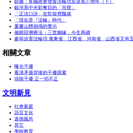
組圖：多國政要聲援法輪功反迫害27周年（下）
銀河系中光彩奪目的「吊燈」
「正法口訣」在監獄裡飄揚
「現在是『法輪』時代」
重慶山體崩塌的警示
催眠回溯療法：三世姻緣，今生再續
參與迫害法輪功 廣東省、江西省、河南省、山西省又有
相關文章
曝光干擾
看清矛盾背後的干擾因素
排除干擾 正一切不正
文明新見
社會家庭
語言文化
道德風尚
其它
學校教育