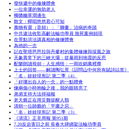
發快遞中的修煉體會
一位幸運的無助老人
獨憐幽草澗邊生
散文：蟬唱悠悠君心可知
萬物有靈（音頻）：「獅畫」治病的奇蹟
中共違法收監高齡法輪功學員 致死案例頻現
在景點洪法講真相的修煉體會
為他的一念
記在聖塔芭芭拉與丹麥村的集體修煉與採風之旅
天象異常下的三峽大壩：從暴雨到地震的反思
配樂朗讀視頻：人生感悟：一雨吹銷萬裡塵
上士的回答——解讀陶弘景《詔問山中何所有賦詩以答》
「名」娃娃現形記 第二季（4）
「好壞出自人的一念」的一點體會
煉兩個小時抱輪之後，我的眼睛亮了
弟弟支持大法得福報
老天爺正在用災難提醒人類
清朝一位師爺的「平庸之惡」
「名」娃娃現形記 第二季（3）
《清流》正見周報 第951期
7.20反迫害日之前 長春大肆綁架法輪功學員