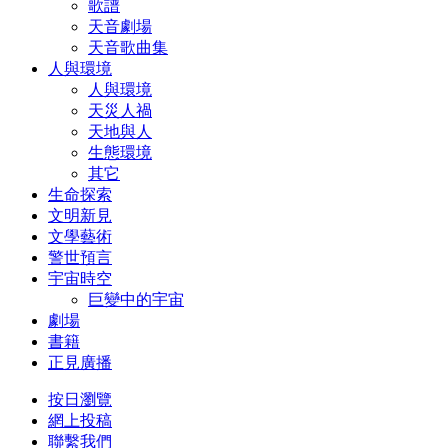
歌譜
天音劇場
天音歌曲集
人與環境
人與環境
天災人禍
天地與人
生態環境
其它
生命探索
文明新見
文學藝術
警世預言
宇宙時空
巨變中的宇宙
劇場
書籍
正見廣播
按日瀏覽
網上投稿
聯繫我們