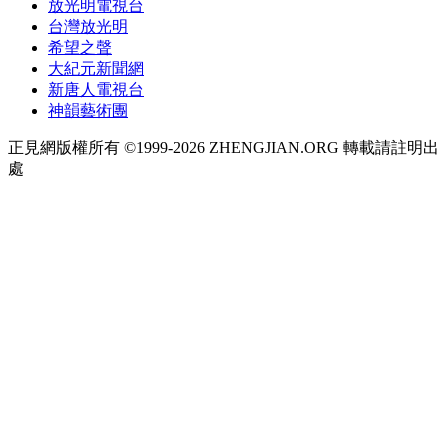
放光明電視台
台灣放光明
希望之聲
大紀元新聞網
新唐人電視台
神韻藝術團
正見網版權所有 ©1999-2026 ZHENGJIAN.ORG 轉載請註明出
處