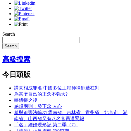
Search
Search
高級搜索
今日頭版
講真相成罪名 中國多位工程師律師遭枉判
為甚麼自己的正念不強大?
轉錯帳之後
感想兩則：發正念 人心
參與迫害法輪功 雲南省、吉林省、貴州省、北京市、湖
南省、山西省又有八名官員遭惡報
「名」娃娃現形記 第二季（7）
《清流》正見周報 第952期