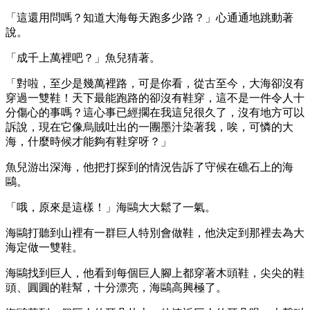
「這還用問嗎？知道大海每天跑多少路？」心通通地跳動著
說。
「成千上萬裡吧？」魚兒猜著。
「對啦，至少是幾萬裡路，可是你看，從古至今，大海卻沒有
穿過一雙鞋！天下最能跑路的卻沒有鞋穿，這不是一件令人十
分傷心的事嗎？這心事已經擱在我這兒很久了，沒有地方可以
訴說，現在它像烏賊吐出的一團墨汁染著我，唉，可憐的大
海，什麼時候才能夠有鞋穿呀？」
魚兒游出深海，他把打探到的情況告訴了守候在礁石上的海
鷗。
「哦，原來是這樣！」海鷗大大鬆了一氣。
海鷗打聽到山裡有一群巨人特別會做鞋，他決定到那裡去為大
海定做一雙鞋。
海鷗找到巨人，他看到每個巨人腳上都穿著木頭鞋，尖尖的鞋
頭、圓圓的鞋幫，十分漂亮，海鷗高興極了。