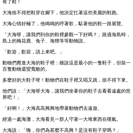
有了鞋！
大海捨不得把鞋穿在腳下，他決定扛著這些美麗的鞋跑。
大海心情好極了，他鳴鳴的哼著歌，馱著他的鞋一路展覽。
「大海呀，讓我們到你的鞋裡參觀一下好嗎？」路過海島時，
島上的梅花鹿、兔子、海狸等等動物說。
「歡迎，歡迎，請上來吧。」
動物們爬進大海的鞋子裡：雖說這是最小的一隻鞋子，但裝一
百隻動物還蠻寬敞的。
多麼好的大鞋子呀！動物們在鞋子裡又唱又跳，捨不得下來。
他們說：「大海呀大海，讓我們坐著你的鞋子去看看遠處的世
界吧！」
「好咧！」大海高高興興地帶著動物們去遠遊。
經過一處海灘，大海看見一群人守著一大堆東西在嘆氣。
大海說：「嗨，你們為甚麼不高興？是沒有鞋子穿嗎？」