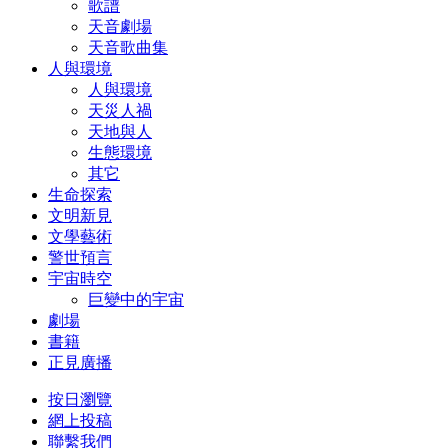
歌譜
天音劇場
天音歌曲集
人與環境
人與環境
天災人禍
天地與人
生態環境
其它
生命探索
文明新見
文學藝術
警世預言
宇宙時空
巨變中的宇宙
劇場
書籍
正見廣播
按日瀏覽
網上投稿
聯繫我們