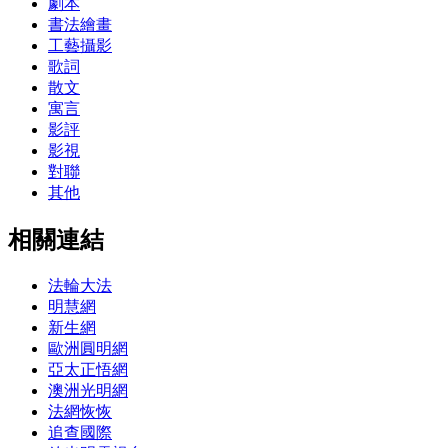
劇本
書法繪畫
工藝攝影
歌詞
散文
寓言
影評
影視
對聯
其他
相關連結
法輪大法
明慧網
新生網
歐洲圓明網
亞太正悟網
澳洲光明網
法網恢恢
追查國際