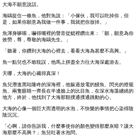
大海不願意說話。
海鷗捉住一條魚，他對魚說：「小傢伙，我可以吃掉你，但
是，如果你願意為我做一件事，我就把你放掉。」
魚渾身哆嗦，嚇得嘴裡的聲音從鰓裡鑽出來：「願，願意為你
效勞，尊，尊敬的海鷗先生。」
「聽著，你鑽到大海的心裡去，看看大海為甚麼不高興。」
魚一點兒也不敢耽誤，他馬上拼盡全力往大海深處游去。
天哪，大海的心藏得真深！
魚兒潛進黑咕隆咚的深海裡，他躲過放電的鰻魚、閃光的燈籠
魚、兩隻眼睛一齊長在半邊臉上的比目魚，在深水海藻纏繞的
地方，終於，他找到了大海那顆撲通撲通跳動的心。
大海的心像一個巨大而透明的水泡，不快樂的事情把心染得陰
陰沉沉。
「心啊，請你告訴我，什麼事使你的顏色變得那麼灰暗？讓大
海那麼不高興？」魚兒吐著水泡問。