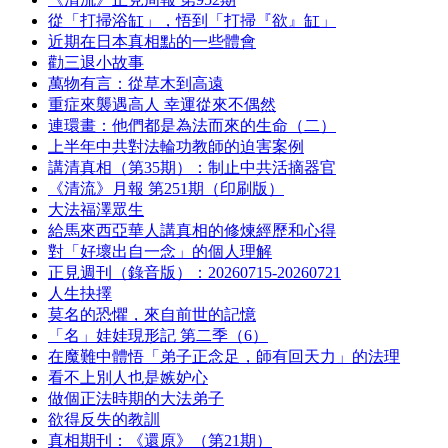
從「打掃浴缸」，悟到「打掃『欲』缸」
近期在日本真相點的一些體會
勸三退小故事
萬物有言：從草木到高遠
重症來襲遇高人 幸運從來不偶然
連環畫：他們都是為法而來的生命（二）
上半年中共對法輪功教師的迫害案例
講清真相（第35期）：制止中共活摘器官
《清流》月報 第251期（印刷版）
大法福澤眾生
給馬來西亞華人講真相的修煉經歷和心得
對「好壞出自一念」的個人理解
正見週刊（錄音版）：20260715-20260721
人生抉擇
莫名的恐懼，來自前世的記憶
「名」娃娃現形記 第二季（6）
在魔難中體悟「弟子正念足，師有回天力」的法理
看不上別人也是嫉妒心
做個正法時期的大法弟子
欲得反失的教訓
真相期刊：《還原》（第21期）