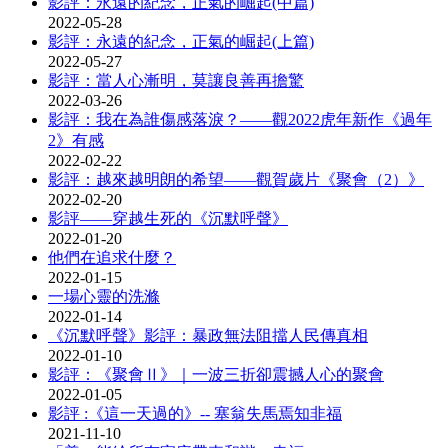
影評：永遠的紀念，正氣的崛起(中篇)
2022-05-28
影評：永遠的紀念，正氣的崛起(上篇)
2022-05-27
影評：當人心漸明，莫讓良善再擔驚
2022-03-26
影評：我在為誰傷感落淚？——觀2022虎年新作《過年
2》有感
2022-02-22
影評：越來越明朗的希望——觀賀歲片《聚會（2）》
2022-02-20
影評——穿越生死的《沉默呼聲》
2022-01-20
他們在追求什麼？
2022-01-15
一場心靈的洗滌
2022-01-14
《沉默呼聲》影評：暴政無法阻擋人民傳真相
2022-01-10
影評：《聚會Ⅱ》｜一波三折卻震撼人心的聚會
2022-01-05
影評 :《這一天過的》-- 塞翁失馬焉知非福
2021-11-10