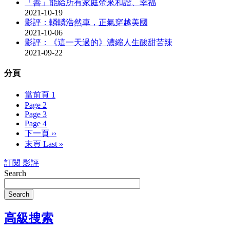
「善」能給所有家庭帶來和諧、幸福
2021-10-19
影評：轔轔浩然車，正氣穿越美國
2021-10-06
影評：《這一天過的》濃縮人生酸甜苦辣
2021-09-22
分頁
當前頁
1
Page
2
Page
3
Page
4
下一頁
››
末頁
Last »
訂閱 影評
Search
Search
高級搜索