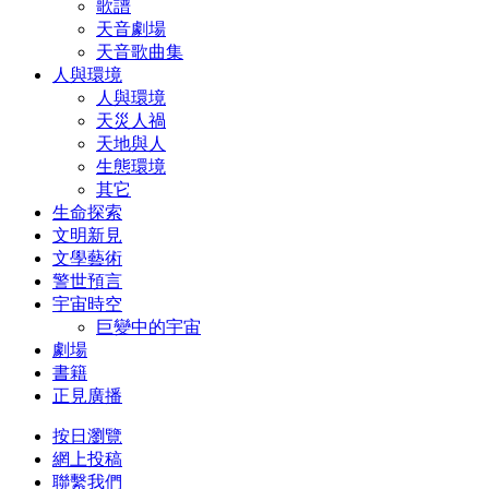
歌譜
天音劇場
天音歌曲集
人與環境
人與環境
天災人禍
天地與人
生態環境
其它
生命探索
文明新見
文學藝術
警世預言
宇宙時空
巨變中的宇宙
劇場
書籍
正見廣播
按日瀏覽
網上投稿
聯繫我們