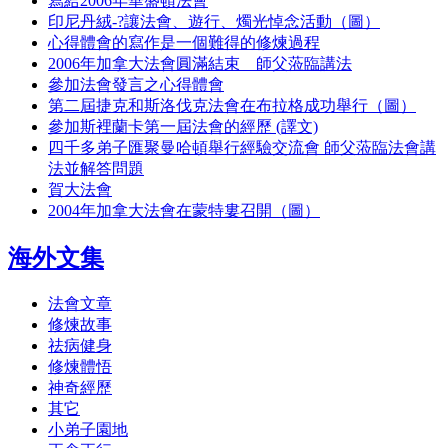
寫給2006年華盛頓法會
印尼丹絨-?讓法會、遊行、燭光悼念活動（圖）
心得體會的寫作是一個難得的修煉過程
2006年加拿大法會圓滿結束 師父蒞臨講法
參加法會發言之心得體會
第二屆捷克和斯洛伐克法會在布拉格成功舉行（圖）
參加斯裡蘭卡第一屆法會的經歷 (譯文)
四千多弟子匯聚曼哈頓舉行經驗交流會 師父蒞臨法會講
法並解答問題
賀大法會
2004年加拿大法會在蒙特婁召開（圖）
海外文集
法會文章
修煉故事
祛病健身
修煉體悟
神奇經歷
其它
小弟子園地