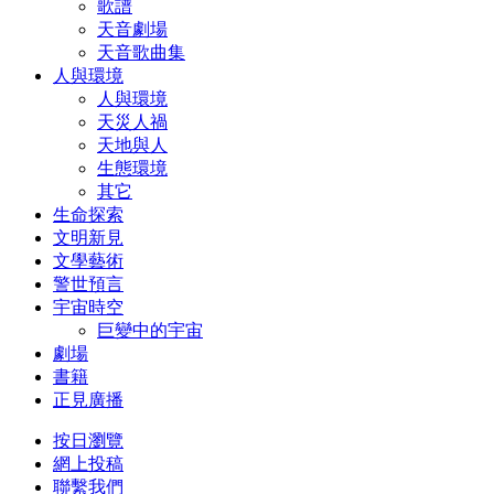
歌譜
天音劇場
天音歌曲集
人與環境
人與環境
天災人禍
天地與人
生態環境
其它
生命探索
文明新見
文學藝術
警世預言
宇宙時空
巨變中的宇宙
劇場
書籍
正見廣播
按日瀏覽
網上投稿
聯繫我們