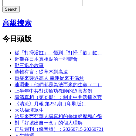
Search
高級搜索
今日頭版
從「打掃浴缸」，悟到「打掃『欲』缸」
近期在日本真相點的一些體會
勸三退小故事
萬物有言：從草木到高遠
重症來襲遇高人 幸運從來不偶然
連環畫：他們都是為法而來的生命（二）
上半年中共對法輪功教師的迫害案例
講清真相（第35期）：制止中共活摘器官
《清流》月報 第251期（印刷版）
大法福澤眾生
給馬來西亞華人講真相的修煉經歷和心得
對「好壞出自一念」的個人理解
正見週刊（錄音版）：20260715-20260721
人生抉擇