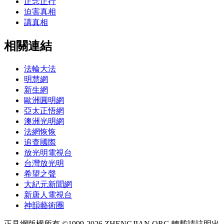
正念正行
迫害真相
講真相
相關連結
法輪大法
明慧網
新生網
歐洲圓明網
亞太正悟網
澳洲光明網
法網恢恢
追查國際
放光明電視台
台灣放光明
希望之聲
大紀元新聞網
新唐人電視台
神韻藝術團
正見網版權所有 ©1999-2026 ZHENGJIAN.ORG 轉載請註明出