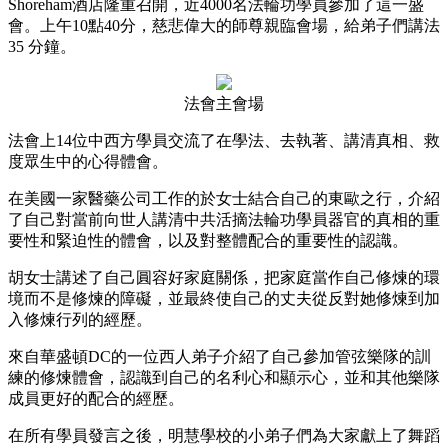
Shoreham酒店隆重召開，近4000名法輪功學員參加了這一盛
會。上午10點40分，慈悲偉大的師尊親臨會場，給弟子們講法
35 分鐘。
法會主會場
法會上14位中西方學員交流了在學法、去執著、講清真相、救
度眾生中的心得體會。
在美國一家醫藥公司工作的於女士結合自己的東歐之行，介紹
了自己對當前向世人講清中共活摘法輪功學員器官的真相的重
要性和緊迫性的體會，以及對整體配合的重要性的認識。
胡女士講述了自己圓容好家庭關係，把家庭當作自己修煉的環
境而不是修煉的障礙，並最終使自己的丈夫從反對她修煉到加
入修煉行列的經歷。
來自華盛頓DC的一位西人弟子介紹了自己參加管弦樂隊的訓
練的修煉體會，認識到自己的名利心和顯示心，並和其他樂隊
成員更好的配合的經歷。
在所有學員發言之後，明慧學校的小弟子們為大家獻上了舞蹈