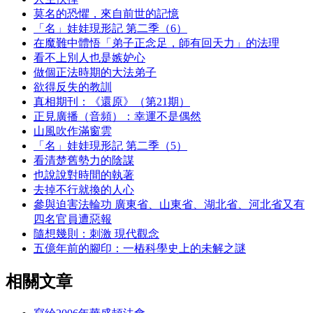
莫名的恐懼，來自前世的記憶
「名」娃娃現形記 第二季（6）
在魔難中體悟「弟子正念足，師有回天力」的法理
看不上別人也是嫉妒心
做個正法時期的大法弟子
欲得反失的教訓
真相期刊：《還原》（第21期）
正見廣播（音頻）：幸運不是偶然
山風吹作滿窗雲
「名」娃娃現形記 第二季（5）
看清楚舊勢力的陰謀
也說說對時間的執著
去掉不行就換的人心
參與迫害法輪功 廣東省、山東省、湖北省、河北省又有
四名官員遭惡報
隨想幾則：刺激 現代觀念
五億年前的腳印：一樁科學史上的未解之謎
相關文章