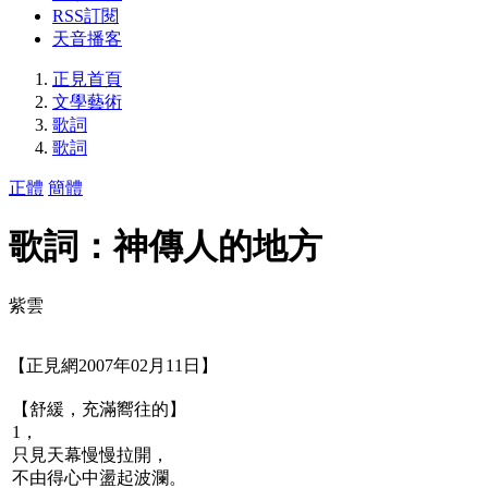
RSS訂閱
天音播客
正見首頁
文學藝術
歌詞
歌詞
正體
簡體
歌詞：神傳人的地方
紫雲
【正見網2007年02月11日】
【舒緩，充滿嚮往的】
1，
只見天幕慢慢拉開，
不由得心中盪起波瀾。