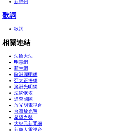
新神州
歌詞
歌詞
相關連結
法輪大法
明慧網
新生網
歐洲圓明網
亞太正悟網
澳洲光明網
法網恢恢
追查國際
放光明電視台
台灣放光明
希望之聲
大紀元新聞網
新唐人電視台