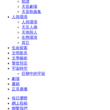
歌譜
天音劇場
天音歌曲集
人與環境
人與環境
天災人禍
天地與人
生態環境
其它
生命探索
文明新見
文學藝術
警世預言
宇宙時空
巨變中的宇宙
劇場
書籍
正見廣播
按日瀏覽
網上投稿
聯繫我們