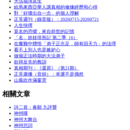
大法福澤眾生
給馬來西亞華人講真相的修煉經歷和心得
對「好壞出自一念」的個人理解
正見週刊（錄音版）：20260715-20260721
人生抉擇
莫名的恐懼，來自前世的記憶
「名」娃娃現形記 第二季（6）
在魔難中體悟「弟子正念足，師有回天力」的法理
看不上別人也是嫉妒心
做個正法時期的大法弟子
欲得反失的教訓
真相期刊：《還原》（第21期）
正見廣播（音頻）：幸運不是偶然
山風吹作滿窗雲
相關文章
詩二首：春願 九評贊
神州嘆
神州大舞台
神州悲詞