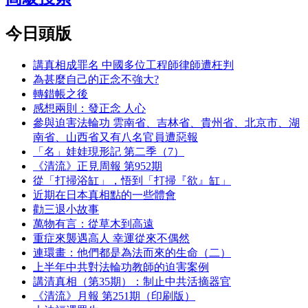
今日頭版
講真相成罪名 中國多位工程師律師遭枉判
為甚麼自己的正念不強大?
轉錯帳之後
感想兩則：發正念 人心
參與迫害法輪功 雲南省、吉林省、貴州省、北京市、湖
南省、山西省又有八名官員遭惡報
「名」娃娃現形記 第二季（7）
《清流》正見周報 第952期
從「打掃浴缸」，悟到「打掃『欲』缸」
近期在日本真相點的一些體會
勸三退小故事
萬物有言：從草木到高遠
重症來襲遇高人 幸運從來不偶然
連環畫：他們都是為法而來的生命（二）
上半年中共對法輪功教師的迫害案例
講清真相（第35期）：制止中共活摘器官
《清流》月報 第251期（印刷版）