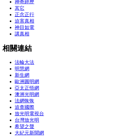
神奇經歷
其它
正念正行
迫害真相
神目如電
講真相
相關連結
法輪大法
明慧網
新生網
歐洲圓明網
亞太正悟網
澳洲光明網
法網恢恢
追查國際
放光明電視台
台灣放光明
希望之聲
大紀元新聞網