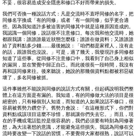
不妥，很容易造成安全隱患和修口不好而帶來的損失。
我們可否換一種說話方式：凡是交流時不直呼同修的名字，把
同修名字換成「有的同修」或者「有一個同修」似乎更合適
些。因為我知道許多被迫害的同修其中就是這種原因造成的。
我認識一個同修，說話很不注意修口。每次我和他交流時，她
都跟我講：誰誰誰最近狀態怎麼樣；誰誰在做資料；又誰誰誰
給了資料點多少錢……最後她說：「咱們都是家裡人，沒有走
的話，跟誰我也沒說。」可是，過了幾天，我發現許多同修都
知道了這些事。從同修不注意修口中，我看到了自己身上相似
的漏洞，並在警覺中歸正自己。而此後很長一段時間，我沒有
再和該同修來往。後來聽說，她說的那幾個資料點都被邪惡破
壞了，多名同修被抓。
這件事雖然不能說與同修的說話方式有關，但起碼說明我們整
體上在這方面是有漏的。我知道，有的同修做大法的項目是很
絕密的，只有極個別人知道，而知道的人如果說話不修口，很
容易被舊勢力鑽空子。舊勢力會說：「在這種形式下，你們對
資料點或該項目這麼不珍惜，那就讓你們失去它。」而且，現
在的手機或電話監控是很容易的，我們必須要有時刻為同修著
想，為大法著想的意識，才能避免這些損失。我認為同修在交
流時要改變一下說話的習慣，不要覺得大家都很熟，說話可以