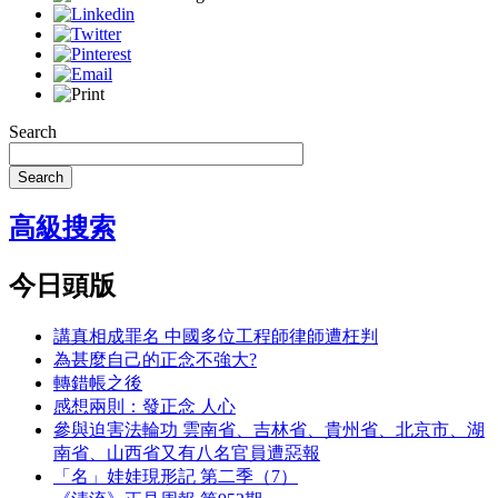
Search
Search
高級搜索
今日頭版
講真相成罪名 中國多位工程師律師遭枉判
為甚麼自己的正念不強大?
轉錯帳之後
感想兩則：發正念 人心
參與迫害法輪功 雲南省、吉林省、貴州省、北京市、湖
南省、山西省又有八名官員遭惡報
「名」娃娃現形記 第二季（7）