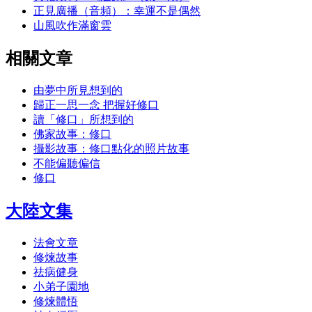
正見廣播（音頻）：幸運不是偶然
山風吹作滿窗雲
相關文章
由夢中所見想到的
歸正一思一念 把握好修口
讀「修口」所想到的
佛家故事：修口
攝影故事：修口點化的照片故事
不能偏聽偏信
修口
大陸文集
法會文章
修煉故事
祛病健身
小弟子園地
修煉體悟