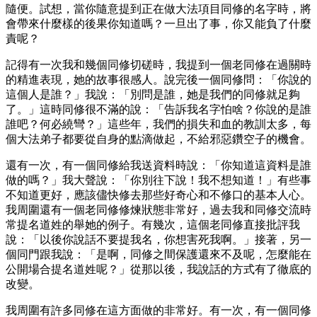
隨便。試想，當你隨意提到正在做大法項目同修的名字時，將
會帶來什麼樣的後果你知道嗎？一旦出了事，你又能負了什麼
責呢？
記得有一次我和幾個同修切磋時，我提到一個老同修在過關時
的精進表現，她的故事很感人。說完後一個同修問：「你說的
這個人是誰？」我說：「別問是誰，她是我們的同修就足夠
了。」這時同修很不滿的說：「告訴我名字怕啥？你說的是誰
誰吧？何必繞彎？」這些年，我們的損失和血的教訓太多，每
個大法弟子都要從自身的點滴做起，不給邪惡鑽空子的機會。
還有一次，有一個同修給我送資料時說：「你知道這資料是誰
做的嗎？」我大聲說：「你別往下說！我不想知道！」有些事
不知道更好，應該儘快修去那些好奇心和不修口的基本人心。
我周圍還有一個老同修修煉狀態非常好，過去我和同修交流時
常提名道姓的舉她的例子。有幾次，這個老同修直接批評我
說：「以後你說話不要提我名，你想害死我啊。」接著，另一
個同門跟我說：「是啊，同修之間保護還來不及呢，怎麼能在
公開場合提名道姓呢？」從那以後，我說話的方式有了徹底的
改變。
我周圍有許多同修在這方面做的非常好。有一次，有一個同修