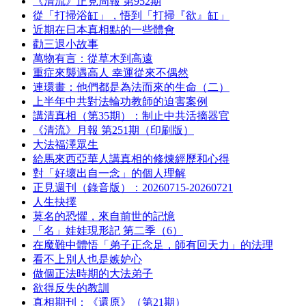
《清流》正見周報 第952期
從「打掃浴缸」，悟到「打掃『欲』缸」
近期在日本真相點的一些體會
勸三退小故事
萬物有言：從草木到高遠
重症來襲遇高人 幸運從來不偶然
連環畫：他們都是為法而來的生命（二）
上半年中共對法輪功教師的迫害案例
講清真相（第35期）：制止中共活摘器官
《清流》月報 第251期（印刷版）
大法福澤眾生
給馬來西亞華人講真相的修煉經歷和心得
對「好壞出自一念」的個人理解
正見週刊（錄音版）：20260715-20260721
人生抉擇
莫名的恐懼，來自前世的記憶
「名」娃娃現形記 第二季（6）
在魔難中體悟「弟子正念足，師有回天力」的法理
看不上別人也是嫉妒心
做個正法時期的大法弟子
欲得反失的教訓
真相期刊：《還原》（第21期）