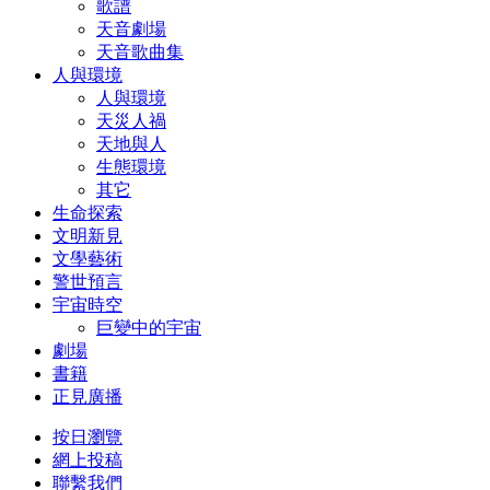
歌譜
天音劇場
天音歌曲集
人與環境
人與環境
天災人禍
天地與人
生態環境
其它
生命探索
文明新見
文學藝術
警世預言
宇宙時空
巨變中的宇宙
劇場
書籍
正見廣播
按日瀏覽
網上投稿
聯繫我們