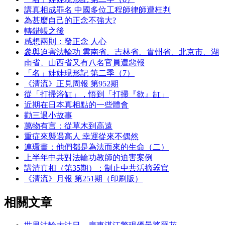
講真相成罪名 中國多位工程師律師遭枉判
為甚麼自己的正念不強大?
轉錯帳之後
感想兩則：發正念 人心
參與迫害法輪功 雲南省、吉林省、貴州省、北京市、湖
南省、山西省又有八名官員遭惡報
「名」娃娃現形記 第二季（7）
《清流》正見周報 第952期
從「打掃浴缸」，悟到「打掃『欲』缸」
近期在日本真相點的一些體會
勸三退小故事
萬物有言：從草木到高遠
重症來襲遇高人 幸運從來不偶然
連環畫：他們都是為法而來的生命（二）
上半年中共對法輪功教師的迫害案例
講清真相（第35期）：制止中共活摘器官
《清流》月報 第251期（印刷版）
相關文章