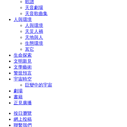
歌譜
天音劇場
天音歌曲集
人與環境
人與環境
天災人禍
天地與人
生態環境
其它
生命探索
文明新見
文學藝術
警世預言
宇宙時空
巨變中的宇宙
劇場
書籍
正見廣播
按日瀏覽
網上投稿
聯繫我們