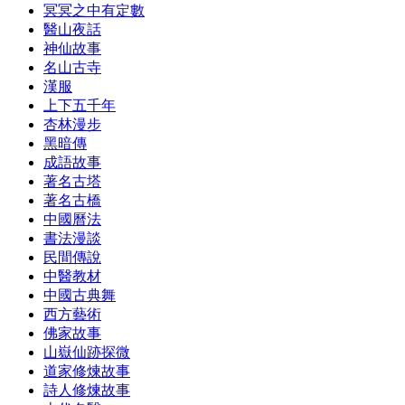
冥冥之中有定數
醫山夜話
神仙故事
名山古寺
漢服
上下五千年
杏林漫步
黑暗傳
成語故事
著名古塔
著名古橋
中國曆法
書法漫談
民間傳說
中醫教材
中國古典舞
西方藝術
佛家故事
山嶽仙跡探微
道家修煉故事
詩人修煉故事