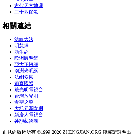
古代天文地理
二十四節氣
相關連結
法輪大法
明慧網
新生網
歐洲圓明網
亞太正悟網
澳洲光明網
法網恢恢
追查國際
放光明電視台
台灣放光明
希望之聲
大紀元新聞網
新唐人電視台
神韻藝術團
正見網版權所有 ©1999-2026 ZHENGJIAN.ORG 轉載請註明出