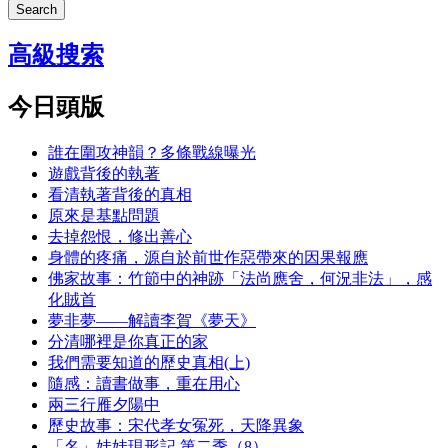
Search
高級搜索
今日頭版
誰在圍攻神韻？多條戰線曝光
遊戲背後的執著
看清執著背後的真相
原來是基點問題
去掉怨恨，修出善心
身體的疼痛，源自於前世作惡帶來的因果報應
佛家故事：竹節中的神跡「法尚應舍，何況非法」，感
化賊首
夢非夢——解讀李賀《夢天》
分清哪裡是你真正的家
我們需要知道的歷史真相(上)
隨感：讀書做事，重在用心
兩三行雁夕陽中
歷史故事：宋代孝女冤死，天降異象
「名」娃娃現形記 第二季（8）