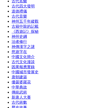
古代名醫
古代四大發明
道德禮儀
古代音樂
神州五千年縱觀
古籍中龍的記載
《西遊記》探秘
神州史綱
治者修行
神傳漢字之謎
悠遊字在
中國文化簡介
古代文化漫談
因果報應實錄
中國城市發展史
唐朝建築
優曇婆羅花
中華典故
傳統武術
新唐人大賽
古代術數
歷史故事