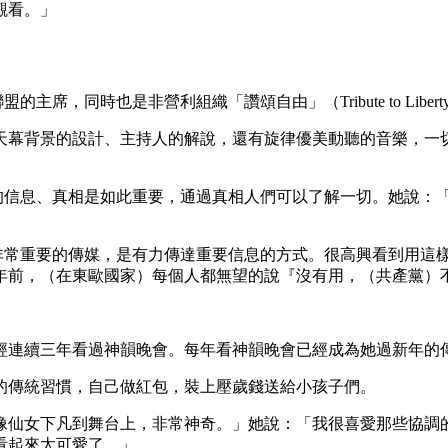
觀看。」
維亞聯盟的主席，同時也是非營利組織「讚頌自由」（Tribute to 
天幕背景的設計、主持人的解說，還有旋律優美動聽的音樂，一
為晚會所傳遞的信息、真相是如此重要，通過真相人們可以了解一切。
示：「藝術是非常重要的傳媒，是有力傳達重要信息的方式。很高興看
年前，（在東歐國家）每個人都無望的說『沒有用，（共產黨）
經連續三年看過神韻晚會。每年看神韻晚會已經成為她過新年的
的傳統習慣，自己做紅包，裝上壓歲錢送給小孩子們。
像仙女下凡到舞台上，非常神奇。」她說：「我很喜愛那些協調
看起來太可愛了。」