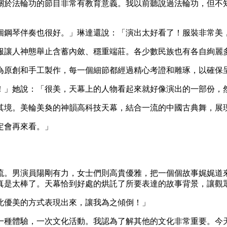
關於法輪功的節目非常有教育意義。我以前聽說過法輪功，但不
個鋼琴伴奏也很好。」琳達還說：「演出太好看了！服裝非常美
服讓人神態舉止含蓄內斂、穩重端莊。各少數民族也有各自絢麗
為原創和手工製作，每一個細節都經過精心考證和雕琢，以確保
！」她說：「很美，天幕上的人物看起來就好像演出的一部份，
其境。美輪美奐的神韻高科技天幕，結合一流的中國古典舞，展
定會再來看。」
流。男演員陽剛有力，女士們則高貴優雅，把一個個故事娓娓道
真是太棒了。天幕恰到好處的烘託了所要表達的故事背景，讓觀
此優美的方式表現出來，讓我為之傾倒！」
一種體驗，一次文化活動。我認為了解其他的文化非常重要。今