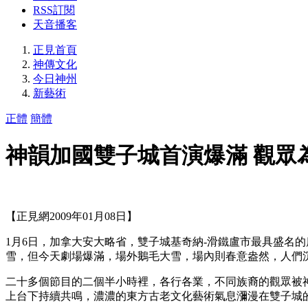
RSS訂閱
天音播客
正見首頁
神傳文化
今日神州
新藝術
正體
簡體
神韻加國雙子城首演爆滿 觀眾
【正見網2009年01月08日】
1月6日，加拿大安大略省，雙子城基奇納-滑鐵盧市最具盛名的廣場中
雪，但今天劇場爆滿，場外鵝毛大雪，場內則春意盎然，人們
二十多個節目的二個半小時裡，各行各業，不同族裔的觀眾被
上台下持續共鳴，濃濃的東方古老文化藝術氣息瀰漫在雙子城