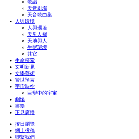
歌譜
天音劇場
天音歌曲集
人與環境
人與環境
天災人禍
天地與人
生態環境
其它
生命探索
文明新見
文學藝術
警世預言
宇宙時空
巨變中的宇宙
劇場
書籍
正見廣播
按日瀏覽
網上投稿
聯繫我們