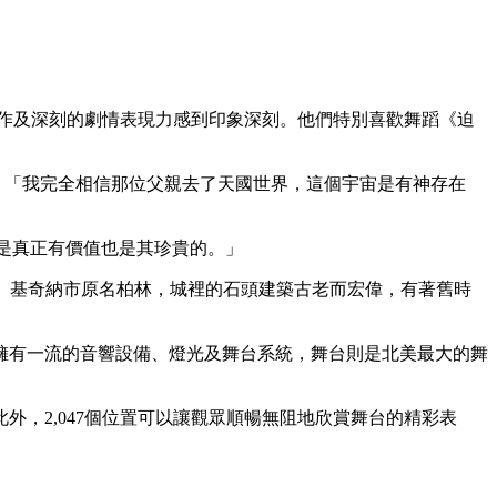
蹈動作及深刻的劇情表現力感到印象深刻。他們特別喜歡舞蹈《迫
a說：「我完全相信那位父親去了天國世界，這個宇宙是有神存在
這是真正有價值也是其珍貴的。」
民集居地。基奇納市原名柏林，城裡的石頭建築古老而宏偉，有著舊時
擁有一流的音響設備、燈光及舞台系統，舞台則是北美最大的舞
，2,047個位置可以讓觀眾順暢無阻地欣賞舞台的精彩表