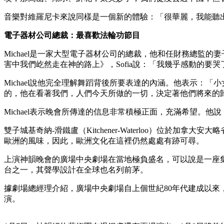
音樂對維羅尼卡來說同樣是一個新的體驗：「很華麗，我能聽
電子器材公司總裁：最喜歡法輪功節目
Michael是一家大型電子器材公司的總裁，他和任財務總監
害中我們屹然走在神的路上》，Sofia說：「我幾乎感動的要哭
Michael說他完全理解舞蹈背後所要表達的內涵。他表示：
的，他在看著我們，人們今天所做的一切，決定著他們將來的
Michael表示晚會所傳達的信息非常積極正面，充滿希望。
雙子城基奇納-滑鐵盧（Kitchener-Waterloo）位
歐洲的風味，因此，歐洲文化在這裡仍然處處有跡可尋。
上演神韻晚會的廣場中央劇場在當地極負盛名，可以說是一座
台之一，其聲學設計在全球也名列前茅。
據劇場總經理介紹，廣場中央劇場自上個世紀80年代建成以來
演。