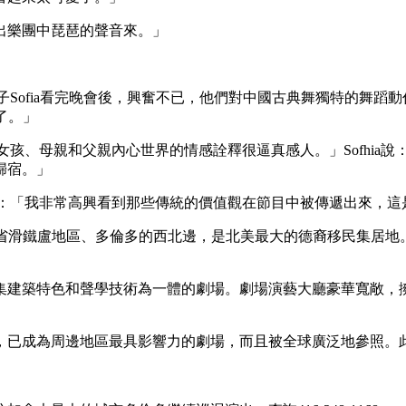
出樂團中琵琶的聲音來。」
的妻子Sofia看完晚會後，興奮不已，他們對中國古典舞獨特的舞
了。」
「小女孩、母親和父親內心世界的情感詮釋很逼真感人。」Sofhi
歸宿。」
他說：「我非常高興看到那些傳統的價值觀在節目中被傳遞出來，
於加拿大安大略省滑鐵盧地區、多倫多的西北邊，是北美最大的德裔移
集建築特色和聲學技術為一體的劇場。劇場演藝大廳豪華寬敞，
，已成為周邊地區最具影響力的劇場，而且被全球廣泛地參照。此外