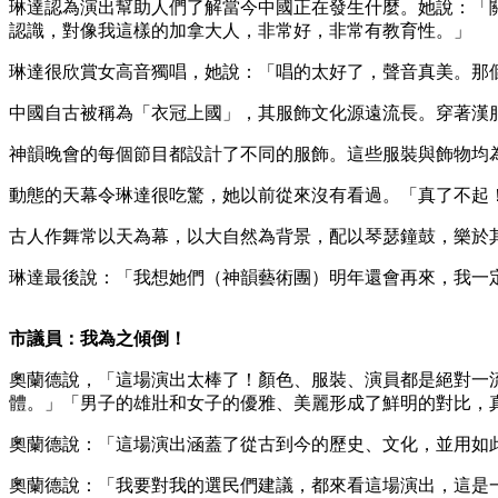
琳達認為演出幫助人們了解當今中國正在發生什麼。她說：「
認識，對像我這樣的加拿大人，非常好，非常有教育性。」
琳達很欣賞女高音獨唱，她說：「唱的太好了，聲音真美。那
中國自古被稱為「衣冠上國」，其服飾文化源遠流長。穿著漢
神韻晚會的每個節目都設計了不同的服飾。這些服裝與飾物均
動態的天幕令琳達很吃驚，她以前從來沒有看過。「真了不起
古人作舞常以天為幕，以大自然為背景，配以琴瑟鐘鼓，樂於
琳達最後說：「我想她們（神韻藝術團）明年還會再來，我一
市議員：我為之傾倒！
奧蘭德說，「這場演出太棒了！顏色、服裝、演員都是絕對一
體。」「男子的雄壯和女子的優雅、美麗形成了鮮明的對比，
奧蘭德說：「這場演出涵蓋了從古到今的歷史、文化，並用如
奧蘭德說：「我要對我的選民們建議，都來看這場演出，這是