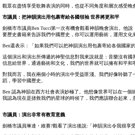
觀眾在盡情享受歌舞表演的同時，也從不同角度和層次感受晚
市議員：把神韻演出用包裹寄給各國領袖 世界將更和平
劍橋市市議員Ben Tucci第一次有機會觀看神韻晚會演出
要歷史書籍來告訴我們中國歷史，你可以運用藝術，運用文化
Ben還表示：「如果我們可以把神韻演出用包裹寄給各個國家
這個演出和演出所傳遞的神聖信息對我來說就是：音樂沒有國
信息給世界，通過藝術和文化，我們的世界就可以擁有和平和
對我而言，我在兩個小時的演出中受益匪淺。我們好像聆聽了
蹈，學習中國歷史。
Ben 認為神韻在西方社會表演妙極了。他想像世界可以在一
我認為現在是拯救我們的星球的時候了，我們應該聯合起來，
市議員：演出非常有教育意義
劍橋市議員琳達・維賽?觀看了演出後說:「神韻演出令我很