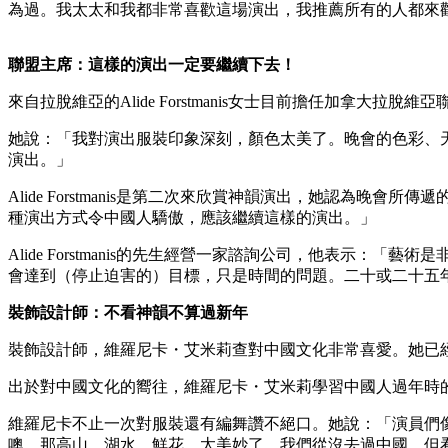
為過。我太太和我都非常喜歡這場演出，我推薦所有的人都來
聯盟主席：這樣的演出一定要繼續下去！
來自拉脫維亞的Alide Forstmanis女士目前擔任加拿大拉脫
她說：「我對演出服裝印象深刻，顏色太美了。晚會的色彩、
演出。」
Alide Forstmanis是第二次來欣賞神韻演出，她認
種演出方式令中國人驕傲，應該繼續這樣的演出。」
Alide Forstmanis的先生經營一家諮詢公司，他表
會達到（停止迫害的）目標，只是時間的問題。二十或二十五
裝飾設計師：不看神韻不算過新年
裝飾設計師，維羅尼卡・艾米莉查對中國文化非常喜愛。她已
出於對中國文化的嚮往，維羅尼卡・艾米莉學習中國人過年時
維羅尼卡不止一次對服裝還有編舞讚不絕口。她說：「演員們
噢，那高山、湖水、鮮花，太美妙了，我們從沒去過中國，但