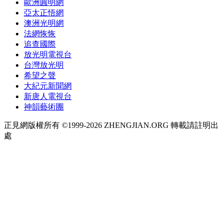
歐洲圓明網
亞太正悟網
澳洲光明網
法網恢恢
追查國際
放光明電視台
台灣放光明
希望之聲
大紀元新聞網
新唐人電視台
神韻藝術團
正見網版權所有 ©1999-2026 ZHENGJIAN.ORG 轉載請註明出
處