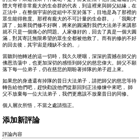
體大穹裡非常龐大的生命群的代表，到這裡來與師父結緣，在
正法中，在整個宇宙的從組中不至於落下，目地是為了那裡的
眾生能得救度。那裡有龐大的不可計量的生命群。」「我剛才
講了，如果我們修不好啊，將來的圓滿對我們大法弟子來講那
就不只是一個痛心的問題。人家修好的，回去了真是一個大圓
滿，對其寄託無限希望的眾生全都被他救了。而有的修的不好
的回去後，其宇宙是殘缺不全的。」
當聽到他轉述的這一切時，我久久哽咽，深深的震撼在師父的
佛恩浩蕩中，也更加深切的感悟到師父的慈悲偉大。師父不願
落下每一位弟子，仍在慈悲的期盼著掉隊的弟子趕上來。
如果您的身邊還有掉隊的昔日大法弟子，請把師父的慈悲等待
轉告給他們吧，趕快勸說他們從新回到正法修煉中來吧， 師
父不放棄每一位大法弟子，我們更應該不放棄昔日的同修。
個人層次所悟，不當之處請指正。
添加新評論
評論內容