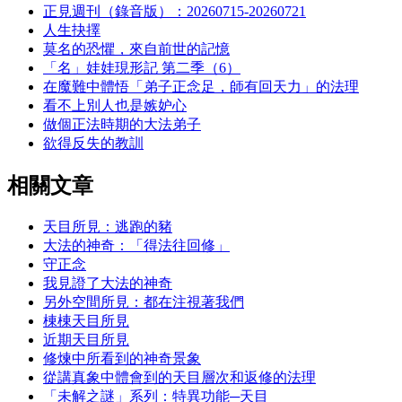
正見週刊（錄音版）：20260715-20260721
人生抉擇
莫名的恐懼，來自前世的記憶
「名」娃娃現形記 第二季（6）
在魔難中體悟「弟子正念足，師有回天力」的法理
看不上別人也是嫉妒心
做個正法時期的大法弟子
欲得反失的教訓
相關文章
天目所見：逃跑的豬
大法的神奇：「得法往回修」
守正念
我見證了大法的神奇
另外空間所見：都在注視著我們
棟棟天目所見
近期天目所見
修煉中所看到的神奇景象
從講真象中體會到的天目層次和返修的法理
「未解之謎」系列：特異功能─天目