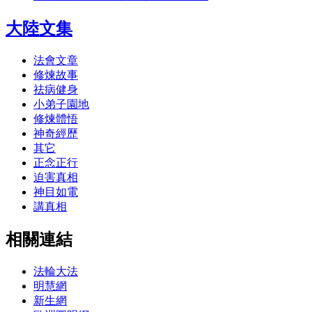
大陸文集
法會文章
修煉故事
祛病健身
小弟子園地
修煉體悟
神奇經歷
其它
正念正行
迫害真相
神目如電
講真相
相關連結
法輪大法
明慧網
新生網