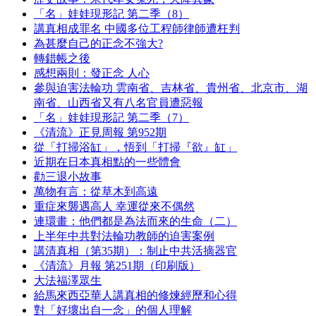
「名」娃娃現形記 第二季（8）
講真相成罪名 中國多位工程師律師遭枉判
為甚麼自己的正念不強大?
轉錯帳之後
感想兩則：發正念 人心
參與迫害法輪功 雲南省、吉林省、貴州省、北京市、湖
南省、山西省又有八名官員遭惡報
「名」娃娃現形記 第二季（7）
《清流》正見周報 第952期
從「打掃浴缸」，悟到「打掃『欲』缸」
近期在日本真相點的一些體會
勸三退小故事
萬物有言：從草木到高遠
重症來襲遇高人 幸運從來不偶然
連環畫：他們都是為法而來的生命（二）
上半年中共對法輪功教師的迫害案例
講清真相（第35期）：制止中共活摘器官
《清流》月報 第251期（印刷版）
大法福澤眾生
給馬來西亞華人講真相的修煉經歷和心得
對「好壞出自一念」的個人理解