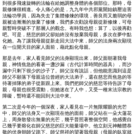
到很多飛速旋轉的法輪在給她調整身體的各個部位。那時，母
親修煉很精進。令人痛心的是，九九年中共邪黨開始鎮壓迫害
法輪功學員，因為失去了集體修煉的環境，善良而又脆弱的母
親被迫漸漸的放棄了修煉，我們多次勸說母親從新修煉，可母
親暫時突破不了那層人的觀念。有時我也想：算了，以後再勸
吧。可是，慈悲的師父卻始終沒有放棄我母親，多次在夢中點
化她。為了讓我母親從新走回大法中來，師父的法身兩次顯現
在一位開天目的家人面前，藉此點化母親。
那是去年，家人看見師父的法身顯現出來，師父面朝著我母
親，神情焦急的看著一盞沙漏（古代計算時間的器具），而沙
漏中只剩下很少的沙子了。師父沒有說話，但他能意識到這是
師父不願落下母親這位曾經的大法弟子，還在慈悲而焦急的等
待著掉隊的弟子從新跟上來。我們把師父的慈悲等待告訴了母
親，母親也很受震動，但她迷在了人中，又受一種末法宗教的
障礙，暫時還不能回到大法中來。
第二次是今年的一個深夜，家人看見在一片無限耀眼的光芒
中，師父的法身又一次顯現在他的面前，師父站在一朵大蓮花
上，周身散發出無量的光芒，幾乎普照著整個空間，他感覺自
己幾乎要熔化在師父慈悲的巨大能量場中。他立刻元神離體恭
敬的伏身朝師父跪下。師父慈祥的望著我母親（母親的臥室就