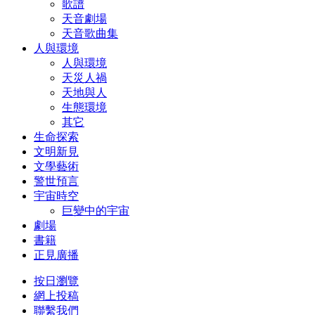
歌譜
天音劇場
天音歌曲集
人與環境
人與環境
天災人禍
天地與人
生態環境
其它
生命探索
文明新見
文學藝術
警世預言
宇宙時空
巨變中的宇宙
劇場
書籍
正見廣播
按日瀏覽
網上投稿
聯繫我們