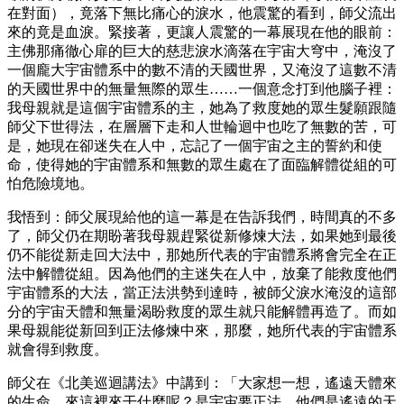
在對面），竟落下無比痛心的淚水，他震驚的看到，師父流出
來的竟是血淚。緊接著，更讓人震驚的一幕展現在他的眼前：
主佛那痛徹心扉的巨大的慈悲淚水滴落在宇宙大穹中，淹沒了
一個龐大宇宙體系中的數不清的天國世界，又淹沒了這數不清
的天國世界中的無量無際的眾生……一個意念打到他腦子裡：
我母親就是這個宇宙體系的主，她為了救度她的眾生髮願跟隨
師父下世得法，在層層下走和人世輪迴中也吃了無數的苦，可
是，她現在卻迷失在人中，忘記了一個宇宙之主的誓約和使
命，使得她的宇宙體系和無數的眾生處在了面臨解體從組的可
怕危險境地。
我悟到：師父展現給他的這一幕是在告訴我們，時間真的不多
了，師父仍在期盼著我母親趕緊從新修煉大法，如果她到最後
仍不能從新走回大法中，那她所代表的宇宙體系將會完全在正
法中解體從組。因為他們的主迷失在人中，放棄了能救度他們
宇宙體系的大法，當正法洪勢到達時，被師父淚水淹沒的這部
分的宇宙天體和無量渴盼救度的眾生就只能解體再造了。而如
果母親能從新回到正法修煉中來，那麼，她所代表的宇宙體系
就會得到救度。
師父在《北美巡迴講法》中講到：「大家想一想，遙遠天體來
的生命，來這裡來干什麼呢？是宇宙要正法，他們是遙遠的天