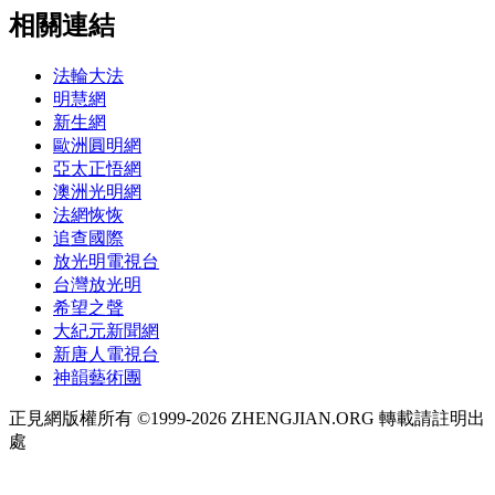
相關連結
法輪大法
明慧網
新生網
歐洲圓明網
亞太正悟網
澳洲光明網
法網恢恢
追查國際
放光明電視台
台灣放光明
希望之聲
大紀元新聞網
新唐人電視台
神韻藝術團
正見網版權所有 ©1999-2026 ZHENGJIAN.ORG 轉載請註明出
處