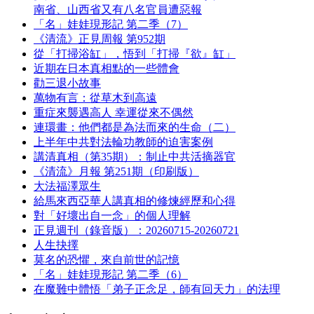
南省、山西省又有八名官員遭惡報
「名」娃娃現形記 第二季（7）
《清流》正見周報 第952期
從「打掃浴缸」，悟到「打掃『欲』缸」
近期在日本真相點的一些體會
勸三退小故事
萬物有言：從草木到高遠
重症來襲遇高人 幸運從來不偶然
連環畫：他們都是為法而來的生命（二）
上半年中共對法輪功教師的迫害案例
講清真相（第35期）：制止中共活摘器官
《清流》月報 第251期（印刷版）
大法福澤眾生
給馬來西亞華人講真相的修煉經歷和心得
對「好壞出自一念」的個人理解
正見週刊（錄音版）：20260715-20260721
人生抉擇
莫名的恐懼，來自前世的記憶
「名」娃娃現形記 第二季（6）
在魔難中體悟「弟子正念足，師有回天力」的法理