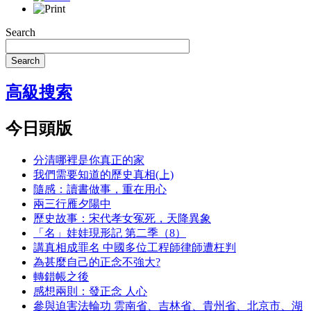
Search
Search
高級搜索
今日頭版
分清哪裡是你真正的家
我們需要知道的歷史真相(上)
隨感：讀書做事，重在用心
兩三行雁夕陽中
歷史故事：宋代孝女冤死，天降異象
「名」娃娃現形記 第二季（8）
講真相成罪名 中國多位工程師律師遭枉判
為甚麼自己的正念不強大?
轉錯帳之後
感想兩則：發正念 人心
參與迫害法輪功 雲南省、吉林省、貴州省、北京市、湖