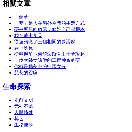
相關文章
一個夢
「夢」是人在另外空間的生活方式
夢中所見的啟示：修好自己是根本
我在夢中所見
從連續做了三個相同的夢說起
夢中所見
從釋迦牟尼佛解波斯匿王十夢說起
一位大陸女孩做的真實神奇的夢
你就是我夢中的中國女孩
慈悲的召喚
生命探索
史前文明
元神不滅
人體修煉
其它
生物醫學