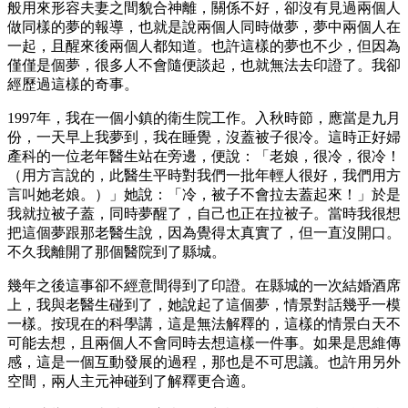
般用來形容夫妻之間貌合神離，關係不好，卻沒有見過兩個人
做同樣的夢的報導，也就是說兩個人同時做夢，夢中兩個人在
一起，且醒來後兩個人都知道。也許這樣的夢也不少，但因為
僅僅是個夢，很多人不會隨便談起，也就無法去印證了。我卻
經歷過這樣的奇事。
1997年，我在一個小鎮的衛生院工作。入秋時節，應當是九月
份，一天早上我夢到，我在睡覺，沒蓋被子很冷。這時正好婦
產科的一位老年醫生站在旁邊，便說：「老娘，很冷，很冷！
（用方言說的，此醫生平時對我們一批年輕人很好，我們用方
言叫她老娘。）」她說：「冷，被子不會拉去蓋起來！」於是
我就拉被子蓋，同時夢醒了，自己也正在拉被子。當時我很想
把這個夢跟那老醫生說，因為覺得太真實了，但一直沒開口。
不久我離開了那個醫院到了縣城。
幾年之後這事卻不經意間得到了印證。在縣城的一次結婚酒席
上，我與老醫生碰到了，她說起了這個夢，情景對話幾乎一模
一樣。按現在的科學講，這是無法解釋的，這樣的情景白天不
可能去想，且兩個人不會同時去想這樣一件事。如果是思維傳
感，這是一個互動發展的過程，那也是不可思議。也許用另外
空間，兩人主元神碰到了解釋更合適。