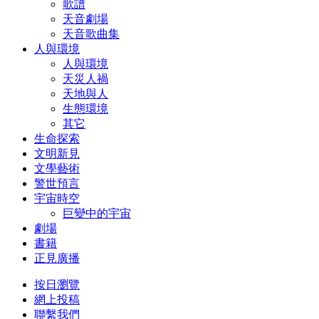
歌譜
天音劇場
天音歌曲集
人與環境
人與環境
天災人禍
天地與人
生態環境
其它
生命探索
文明新見
文學藝術
警世預言
宇宙時空
巨變中的宇宙
劇場
書籍
正見廣播
按日瀏覽
網上投稿
聯繫我們