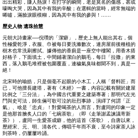
出出精彩，賺人熱淚！在打字的瞬間，老是莫名的傷感，甚或
嚎啕大哭，因為其中有我的辛酸；在選輯的當時，經常無端的
唏噓，滿臉淚眼模糊，因為其中有我的參與！……
歷史人物 遺珠拾慧
元朝大詩畫家──倪瓚的「潔癖」，歷史上無人能出其右，個
性極愛乾淨，衣服、巾被每日要洗滌數次，連房屋前後種植的
樹木也常洗刷擦拭。據傳他的香廁是一座空中樓閣，用香木搭
好格子，下面填土，中間鋪著潔白的鵝毛，每日「拉撒」的東
西，落入鵝毛堆裡被包圍覆蓋，連穢氣臭味都聞不到，真是一
絕！
北宋時的喻皓，只是個毫不起眼的小木工，人稱「督料匠」而
已，可他擅長建塔，著有《木經》一書，內容記載有關於建屋
比例之「三分法」，為中國古代重要之建築專著；那明代左光
鬥與史可法，師生倆可歌可泣的壯烈事跡，演繹了何謂「正
氣」、啥是「忠貞」！對愛喝茶的人而言，對盧同的印象一定
是他那首膾炙人口的「七碗茶歌」（即《走筆謝孟諫議寄新
茶》），盧同一生愛茶成癖，他的這首《茶歌》，自唐以來，
歷經宋、元、明、清各代，傳唱千年而不衰，至今詩家茶人詠
到茶時，仍屢屢吟誦。