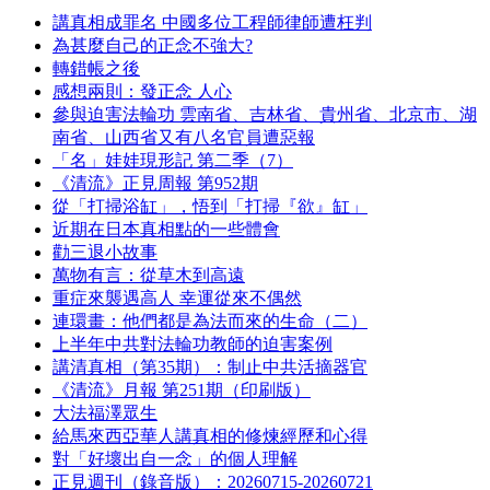
講真相成罪名 中國多位工程師律師遭枉判
為甚麼自己的正念不強大?
轉錯帳之後
感想兩則：發正念 人心
參與迫害法輪功 雲南省、吉林省、貴州省、北京市、湖
南省、山西省又有八名官員遭惡報
「名」娃娃現形記 第二季（7）
《清流》正見周報 第952期
從「打掃浴缸」，悟到「打掃『欲』缸」
近期在日本真相點的一些體會
勸三退小故事
萬物有言：從草木到高遠
重症來襲遇高人 幸運從來不偶然
連環畫：他們都是為法而來的生命（二）
上半年中共對法輪功教師的迫害案例
講清真相（第35期）：制止中共活摘器官
《清流》月報 第251期（印刷版）
大法福澤眾生
給馬來西亞華人講真相的修煉經歷和心得
對「好壞出自一念」的個人理解
正見週刊（錄音版）：20260715-20260721