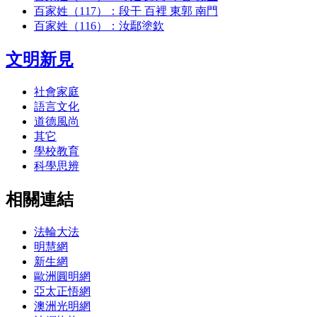
百家姓（117）：段干 百裡 東郭 南門
百家姓（116）：汝鄢塗欽
文明新見
社會家庭
語言文化
道德風尚
其它
學校教育
科學思辨
相關連結
法輪大法
明慧網
新生網
歐洲圓明網
亞太正悟網
澳洲光明網