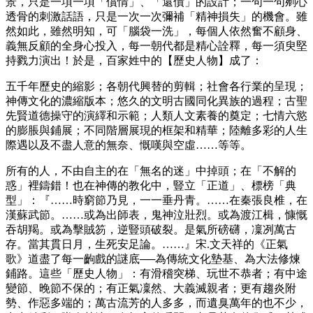
景，只是一項一項「償情」、「還債」的設計；一句一句剜心
透骨的刺激話語，只是一次一次彌補「精神損失」的機會。雖
然如此，雖然明知，可「腦袋一洗」，每個人依然奮不顧身、
義無反顧的全身心投入，每一朝代都是精心詮釋，每一須臾堅
持戮力演出！於是，百家姓中的【歷史人物】成了：
五千年歷史的縮影；各朝代興替的剪輯；社會各行業的呈現；
神傳文化的濃縮版本；悠久的文明古國同化異族的過程；古聖
先賢道德操守的演繹和示範；人類人文素養的奠定；七情六慾
的膨脹與鋪展；不同階層展現的框架和精華；陸離多彩的人生
際遇以及不盡人意的無奈、慨嘆與空虛……等等。
所有的人，不由自主的在「無名的迷」中掉頭；在「不解的
惑」裡鑄錯！也在神傳的教化中，豎立「正道」、標榜「典
型」：『……時窮節乃見，一一垂丹青。……在秦張良椎，在
漢蘇武節。……或為出師表，鬼神泣壯烈。或為渡江楫，慷慨
吞胡羯。或為擊賊笏，逆豎頭破裂。是氣所磅礴，凜冽萬古
存。當其貫日月，生死安足論。……』宋.文天祥的《正氣
歌》道盡了每一齣戲的謎底──為傳統文化墊基、為大法修煉
鋪路。這些「歷史人物」：有滑稽突梯、玩世不恭者；有中途
變節、晚節不保的；有正氣凜然、大義滅親者；更有趨炎附
勢、作惡多端的；萬古流芳的人多多，而遺臭萬年的也不少，