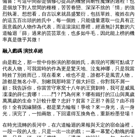
備嘗；可這中間卻是個修心提高的機會與耐性魔煉的過程！也
是個放下對人世間的種種，苦苦眷戀、深深不捨的「情」的強
烈執著。想想看，自古以來就昌盛繁衍，包括單姓、複姓在內
的這五百出頭的姓氏中，每一個姓，只能儘量選取一位具有正
面意義的人物作為代表，而這滾滾紅塵裡，經過無計其數的六
道輪迴「篩」過來的芸芸眾生，也多如牛毛，因此能上榜的機
率真是微乎其微！
融入戲碼 演技卓絕
由是觀之，那一世中你扮演的那個姓氏，表現的可圈可點成了
代表人物，可我當時的作為更是驚天地、泣鬼神哪，只是我當
時姓了別姓而已，現在看來，啥也不是，誰都不是風雲人物，
誰都是無名小卒。別瞅我那時當了個大奸臣，你對我不屑一
顧；我告訴你，你當苦守寒窯十八年的王寶釧時，我可是威風
凜凜的薛仁貴哪！……鬥？鬥為何來？哪有鐵打的江山與萬歲
萬萬歲的生命？計較什麼？忠奸？貧富？正邪？善惡？由不得
你！全有因緣關係，都是業力輪報！爭啥？來一身光，去一身
光，演完了，一拍兩散，下回還得互換角色，重新粉墨登場！
在時光流轉的長河中，在六道輪迴的果報與天定的宿命論裡，
一段一段的人生，只是一出一出的戲；一幕一幕驚心動魄的場