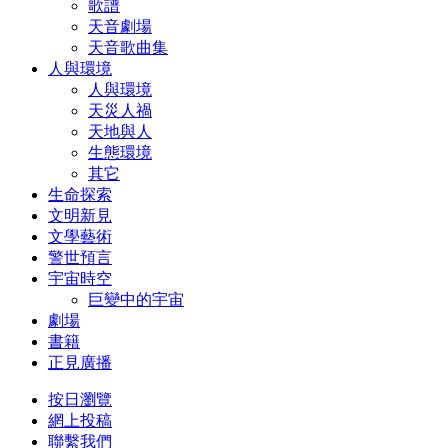
歌譜
天音劇場
天音歌曲集
人與環境
人與環境
天災人禍
天地與人
生態環境
其它
生命探索
文明新見
文學藝術
警世預言
宇宙時空
巨變中的宇宙
劇場
書籍
正見廣播
按日瀏覽
網上投稿
聯繫我們