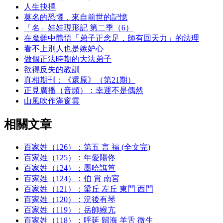
人生抉擇
莫名的恐懼，來自前世的記憶
「名」娃娃現形記 第二季（6）
在魔難中體悟「弟子正念足，師有回天力」的法理
看不上別人也是嫉妒心
做個正法時期的大法弟子
欲得反失的教訓
真相期刊：《還原》（第21期）
正見廣播（音頻）：幸運不是偶然
山風吹作滿窗雲
相關文章
百家姓（126）：第五 言 福 (全文完)
百家姓（125）：年愛陽佟
百家姓（124）：墨哈譙笪
百家姓（124）：伯 賞 南宮
百家姓（121）：梁丘 左丘 東門 西門
百家姓（120）：況後有琴
百家姓（119）：岳帥緱亢
百家姓（118）：呼延 歸海 羊舌 微生