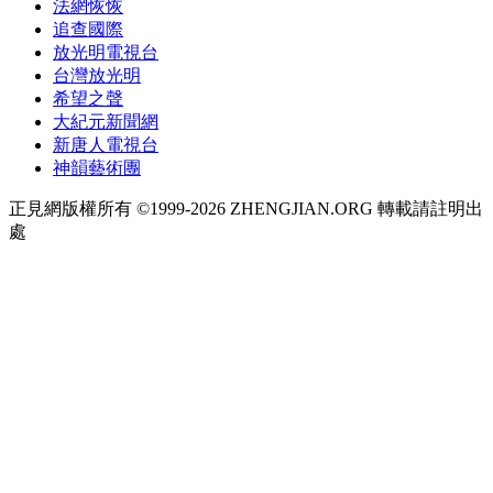
法網恢恢
追查國際
放光明電視台
台灣放光明
希望之聲
大紀元新聞網
新唐人電視台
神韻藝術團
正見網版權所有 ©1999-2026 ZHENGJIAN.ORG 轉載請註明出
處