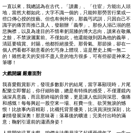
一直以來，我總認為在古代，「讀書」、「仕宦」方能出人頭
地，當然大都如此，大字不識一個的，只能幹那勞苦行業或一
些口傳心授的技藝。但也有例外的，那義丐武訓，只因自己不
識字的痛苦而推己及人，發願辦「義學」。那份人溺己溺的慈
悲胸襟，以及為達目的不惜卑躬屈膝的博大志向，讀來在敬佩
之餘，不禁淚灑案前。不僅如此，他還能做到因為他的義舉，
清廷要犒賞、封賜，他都拒絕接受。那骨氣、那節操，卻在一
個人們看都不願意看的乞丐身上體現，這是歷史上獨一無二
的！雖然老天的安排不盡人意的地方很多，可有些卻是神來之
筆哪！
大戲開鑼 嚴肅面對
我喜愛觀賞影片，發現多數影片的結尾，當字幕顯現時，片尾
配樂立即響起，你仔細聆聽，總是有特殊的感受，不僅運鏡內
涵深具意義，而且那終端的音樂，更是讓人低回與深思、傷痛
和感慨！每每興起一股空來一場、枉費一生、欲哭無淚的憾
恨！比故事內容精彩，比襯托背景優美，比演員演技深刻，比
劇情發展深奧！那意味著：落幕後的曠達；完美付出時的滿
意；鞠躬引退前的瀟洒身姿！
人世間的這幕大戲，咱們大法學員演了起碼兩億年了，一生一