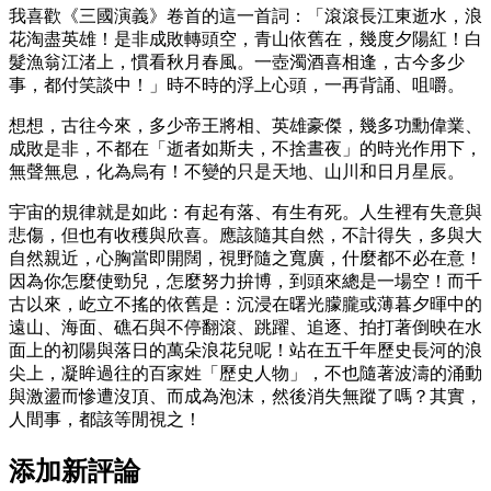
我喜歡《三國演義》卷首的這一首詞：「滾滾長江東逝水，浪
花淘盡英雄！是非成敗轉頭空，青山依舊在，幾度夕陽紅！白
髮漁翁江渚上，慣看秋月春風。一壺濁酒喜相逢，古今多少
事，都付笑談中！」時不時的浮上心頭，一再背誦、咀嚼。
想想，古往今來，多少帝王將相、英雄豪傑，幾多功勳偉業、
成敗是非，不都在「逝者如斯夫，不捨晝夜」的時光作用下，
無聲無息，化為烏有！不變的只是天地、山川和日月星辰。
宇宙的規律就是如此：有起有落、有生有死。人生裡有失意與
悲傷，但也有收穫與欣喜。應該隨其自然，不計得失，多與大
自然親近，心胸當即開闊，視野隨之寬廣，什麼都不必在意！
因為你怎麼使勁兒，怎麼努力拚博，到頭來總是一場空！而千
古以來，屹立不搖的依舊是：沉浸在曙光朦朧或薄暮夕暉中的
遠山、海面、礁石與不停翻滾、跳躍、追逐、拍打著倒映在水
面上的初陽與落日的萬朵浪花兒呢！站在五千年歷史長河的浪
尖上，凝眸過往的百家姓「歷史人物」，不也隨著波濤的涌動
與激盪而慘遭沒頂、而成為泡沫，然後消失無蹤了嗎？其實，
人間事，都該等閒視之！
添加新評論