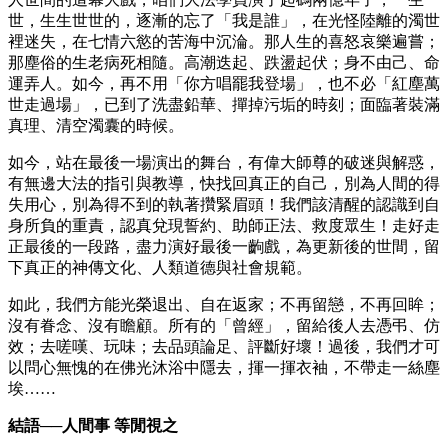
世，生生世世的，逐漸的忘了「我是誰」，在光怪陸離的濁世
裡迷失，在七情六慾的苦海中沉淪。那人生的喜怒哀樂遍嘗；
那塵俗的生老病死相隨。高潮迭起、跌盪起伏；身不由己、命
運弄人。如今，再不用「你方唱罷我登場」，也不必「紅塵萬
世走過場」，已到了洗盡鉛華、撣掉污垢的時刻；面臨著裝滿
真理、清空濁囊的時候。
如今，站在最後一場演出的舞台，有偉大師尊的破迷與解惑，
有無邊大法的指引與教導，快找回真正的自己，別為人間的得
失用心，別為得不到的執著攢緊眉頭！我們該清醒的認識到自
身所負的重責，認真兌現誓約、助師正法、救度眾生！走好走
正最後的一段路，盡力演好最後一齣戲，為更新後的世間，留
下真正的神傳文化、人類道德與社會規範。
如此，我們方能光榮退出、自在返家；不再留戀，不再回眸；
沒有眷念、沒有瞻顧。所有的「曾經」，留給後人去憑弔、仿
效；去嗟嘆、玩味；去品頭論足、評斷好壞！過後，我們才可
以問心無愧的在佛光沐浴中隱去，揮一揮衣袖，不帶走一絲塵
埃……
結語──人間事 等閒視之