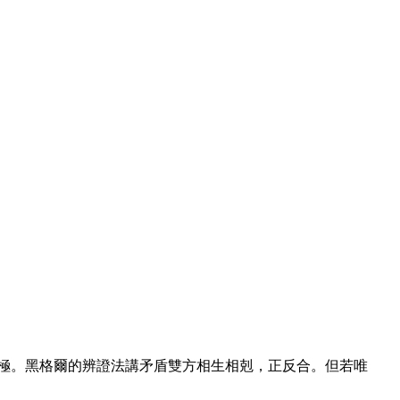
極。黑格爾的辨證法講矛盾雙方相生相剋，正反合。但若唯