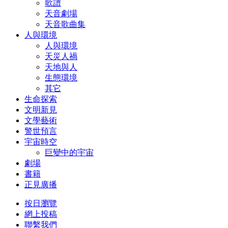
歌譜
天音劇場
天音歌曲集
人與環境
人與環境
天災人禍
天地與人
生態環境
其它
生命探索
文明新見
文學藝術
警世預言
宇宙時空
巨變中的宇宙
劇場
書籍
正見廣播
按日瀏覽
網上投稿
聯繫我們