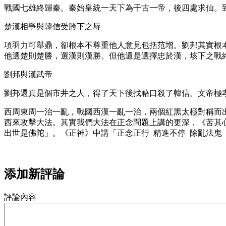
戰國七雄終歸秦。秦始皇統一天下為千古一帝，後四處求仙。
楚漢相爭與韓信受胯下之辱
項羽力可舉鼎，卻根本不尊重他人意見包括范增。劉邦其實根
他選楚則楚勝，選漢則漢勝。但他還是選擇忠於漢，垓下之戰
劉邦與漢武帝
劉邦還真是個市井之人，得了天下後找藉口殺了韓信。文帝極
西周東周一治一亂，戰國西漢一亂一治，兩個紅黑太極對稱而
西來攻擊大法。其實我們大法在正念問題上講的更深，《苦其心
出世是佛陀」。《正神》中講「正念正行 精進不停 除亂法鬼
添加新評論
評論內容