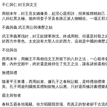
不仁與仁 紂王與文王
商朝末年，紂王見女媧像美，起淫心題邪詩，招來狐狸精妲己
八卦紅黑太極。後終得姜子牙及各路正派人物輔佐。一場正邪
不義與義 武王周公與佛歷之始
武王率義軍伐紂，紂王奴隸軍倒戈。終成周朝。但還是封殷之
於西方作青色。太史說有大聖人出於西方。這就是中國的佛歷之始。
不信與信
西周末年，周幽王不再相信文王所留下的八卦之法，一心寵幸
難，內外交困中，終於還是維持住了先王之法，讓各諸侯還相
無禮與禮
隨著平王東遷，西周結束。據孔子之春秋記載，是時禮崩禮壞
吳。孔子周遊列國推其禮制卻無人以應。只好退而修詩書禮樂
霸主與智者
春秋五霸各領風騷。你方唱罷我登場。而真正的智者卻千古流