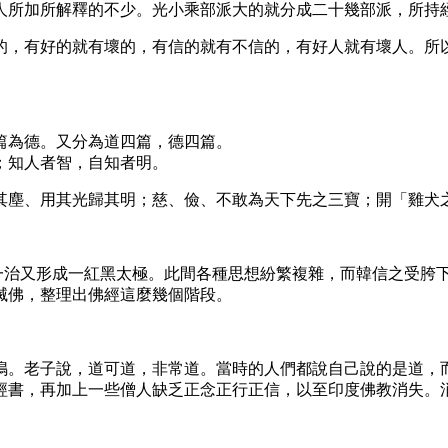
人所加所解釋的不少。光小乘部派大的就分成二十幾部派，所持
的，有好的就有壞的，有信的就有不信的，有好人就有壞人。所
篇為德。又分為道四篇，德四篇。
；知人者智，自知者明。
其塵、用其光歸其明；慈、儉、不敢為天下先之三寶；開「雞犬
亂一治又形成一紅黑太極。此間各種思想紛繁複雜，而韓信之受胯
滅佛，整理出佛經這麼幾個階段。
鳴。老子說，道可道，非常道。當時的人們都說自己說的是道，
經書，再加上一些僧人缺乏正念正行正信，以至印度佛教消失。