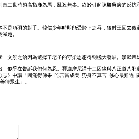
到秦二世時趙高指鹿為馬，亂殺無辜。終於引起陳勝吳廣的反抗
本不是項羽的對手。韓信少年時即能受胯下之辱，後封王回去後
終滅楚。
孝，文景之治因為選擇了老子的守柔思想得到極大發展。漢武帝
出。似乎在告訴我們何為忍。釋迦摩尼講十二因緣與八正道八邪
志》中講「圓滿得佛果 吃苦當成樂 勞身不算苦 修心最難過 關
 善待眾生」。