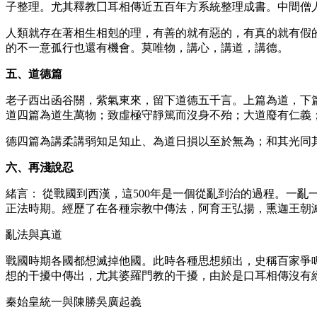
子整理。尤其釋教囗耳相傳近五百年方系統整理成書。中間僧
人類就存在著相生相剋的理，有善的就有惡的，有真的就有假
的不一意孤行也還有機會。莫唯物，講心，講道，講德。
五、道德篇
老子西出函谷關，紫氣東來，留下道德五千言。上篇為道，下
道四篇為道生萬物；致虛極守靜篤而沒身不殆；大道廢有仁義
德四篇為講柔講弱知足知止、為道日損以至於無為；和其光同
六、再淺說忍
緒言： 從戰國到西漢，這500年是一個從亂到治的過程。一
正法時期。經歷了在各種宗教中傳法，阿育王弘揚，熏迦王朝
亂法與真道
戰國時期各國都想滅掉他國。此時各種思想頻出，史稱百家爭
想的干擾中傳出，尤其婆羅門教的干擾，由於是口耳相傳沒有
秦始皇統一與陳勝吳廣起義