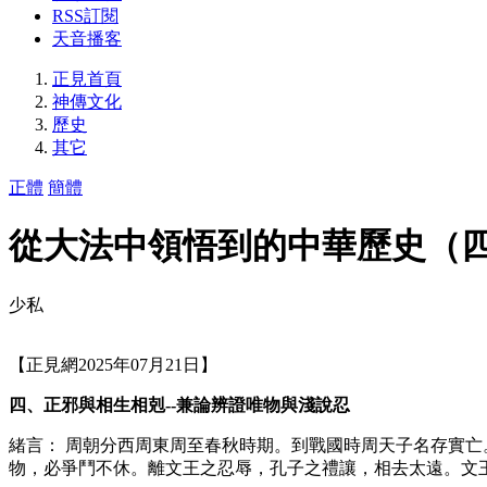
RSS訂閱
天音播客
正見首頁
神傳文化
歷史
其它
正體
簡體
從大法中領悟到的中華歷史（
少私
【正見網2025年07月21日】
四、正邪與相生相剋--兼論辨證唯物與淺說忍
緒言： 周朝分西周東周至春秋時期。到戰國時周天子名存實
物，必爭鬥不休。離文王之忍辱，孔子之禮讓，相去太遠。文