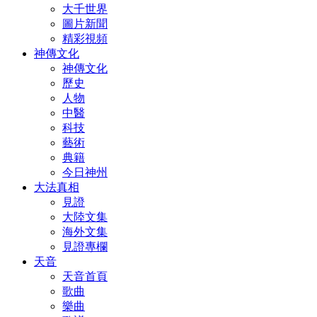
大千世界
圖片新聞
精彩視頻
神傳文化
神傳文化
歷史
人物
中醫
科技
藝術
典籍
今日神州
大法真相
見證
大陸文集
海外文集
見證專欄
天音
天音首頁
歌曲
樂曲