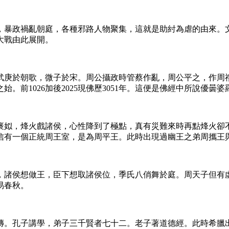
，暴政禍亂朝庭，各種邪路人物聚集，這就是助紂為虐的由來。
大戰由此展開。
武庚於朝歌，微子於宋。周公攝政時管蔡作亂，周公平之，作周
前1026加後2025現佛歷3051年。這便是佛經中所說優曇
褒姒，烽火戲諸侯，心性降到了極點，真有災難來時再點烽火卻
信有一個正統周王室，是為周平王。此時出現過幽王之弟周攜王
，諸侯想做王，臣下想取諸侯位，季氏八俏舞於庭。周天子但有
易春秋。
傳。孔子講學，弟子三千賢者七十二。老子著道德經。此時希臘