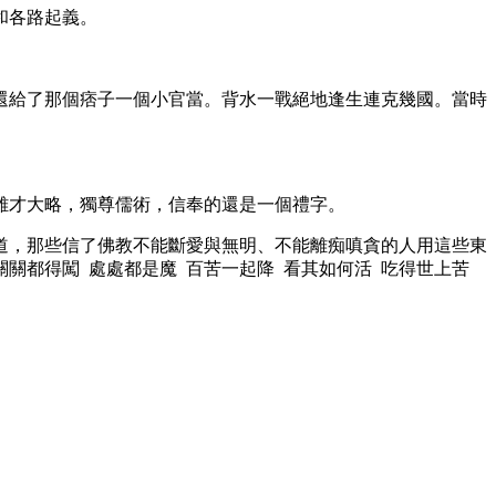
和各路起義。
還給了那個痞子一個小官當。背水一戰絕地逢生連克幾國。當時
雄才大略，獨尊儒術，信奉的還是一個禮字。
道，那些信了佛教不能斷愛與無明、不能離痴嗔貪的人用這些東
關都得闖 處處都是魔 百苦一起降 看其如何活 吃得世上苦