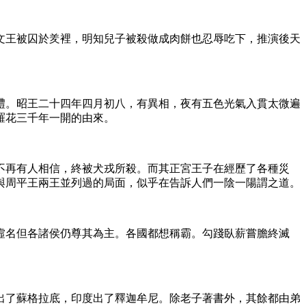
文王被囚於羑裡，明知兒子被殺做成肉餅也忍辱吃下，推演後天
禮。昭王二十四年四月初八，有異相，夜有五色光氣入貫太微遍
婆羅花三千年一開的由來。
不再有人相信，終被犬戎所殺。而其正宮王子在經歷了各種災
與周平王兩王並列過的局面，似乎在告訴人們一陰一陽謂之道。
虛名但各諸侯仍尊其為主。各國都想稱霸。勾踐臥薪嘗膽終滅
出了蘇格拉底，印度出了釋迦牟尼。除老子著書外，其餘都由弟