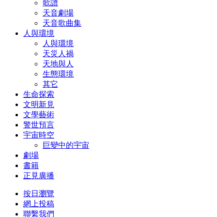
歌譜
天音劇場
天音歌曲集
人與環境
人與環境
天災人禍
天地與人
生態環境
其它
生命探索
文明新見
文學藝術
警世預言
宇宙時空
巨變中的宇宙
劇場
書籍
正見廣播
按日瀏覽
網上投稿
聯繫我們