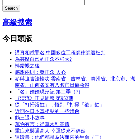
Search
高級搜索
今日頭版
講真相成罪名 中國多位工程師律師遭枉判
為甚麼自己的正念不強大?
轉錯帳之後
感想兩則：發正念 人心
參與迫害法輪功 雲南省、吉林省、貴州省、北京市、湖
南省、山西省又有八名官員遭惡報
「名」娃娃現形記 第二季（7）
《清流》正見周報 第952期
從「打掃浴缸」，悟到「打掃『欲』缸」
近期在日本真相點的一些體會
勸三退小故事
萬物有言：從草木到高遠
重症來襲遇高人 幸運從來不偶然
連環畫：他們都是為法而來的生命（二）