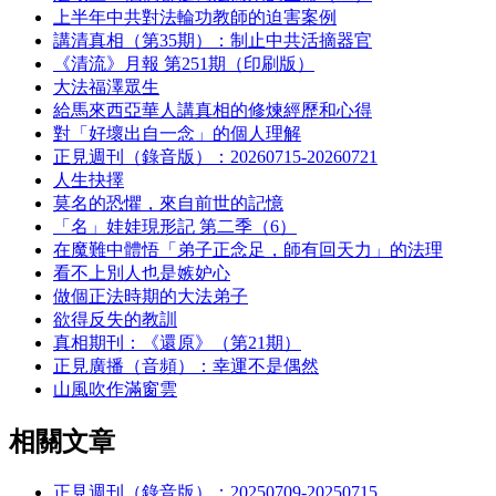
上半年中共對法輪功教師的迫害案例
講清真相（第35期）：制止中共活摘器官
《清流》月報 第251期（印刷版）
大法福澤眾生
給馬來西亞華人講真相的修煉經歷和心得
對「好壞出自一念」的個人理解
正見週刊（錄音版）：20260715-20260721
人生抉擇
莫名的恐懼，來自前世的記憶
「名」娃娃現形記 第二季（6）
在魔難中體悟「弟子正念足，師有回天力」的法理
看不上別人也是嫉妒心
做個正法時期的大法弟子
欲得反失的教訓
真相期刊：《還原》（第21期）
正見廣播（音頻）：幸運不是偶然
山風吹作滿窗雲
相關文章
正見週刊（錄音版）：20250709-20250715