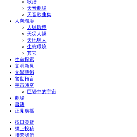
歌譜
天音劇場
天音歌曲集
人與環境
人與環境
天災人禍
天地與人
生態環境
其它
生命探索
文明新見
文學藝術
警世預言
宇宙時空
巨變中的宇宙
劇場
書籍
正見廣播
按日瀏覽
網上投稿
聯繫我們