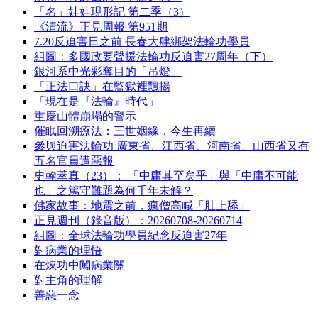
「名」娃娃現形記 第二季（3）
《清流》正見周報 第951期
7.20反迫害日之前 長春大肆綁架法輪功學員
組圖：多國政要聲援法輪功反迫害27周年（下）
銀河系中光彩奪目的「吊燈」
「正法口訣」在監獄裡飄揚
「現在是『法輪』時代」
重慶山體崩塌的警示
催眠回溯療法：三世姻緣，今生再續
參與迫害法輪功 廣東省、江西省、河南省、山西省又有
五名官員遭惡報
史翰萃真（23）： 「中庸其至矣乎」與「中庸不可能
也」之篤守難題為何千年未解？
佛家故事：地震之前，瘋僧高喊「肚上舔」
正見週刊（錄音版）：20260708-20260714
組圖：全球法輪功學員紀念反迫害27年
對病業的理悟
在煉功中闖病業關
對主角的理解
善惡一念