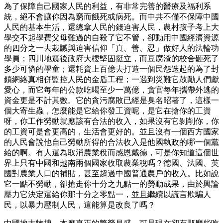
為了保障自己國家人民的利益，有非常完善的醫療及福利系
統，絕不會讓你因為窮而餓死或病死。而中共不僅不保障中國
人民的基本生活，還總拿人民的錢迫害人民，農村孩子考上大
學交不起學費父母難過的自殺了它不管，卻動用中國經濟資源
的四分之一去栽贓與迫害信仰「真、善、忍」做好人的法輪功
學員；四川地震後政府大樓堅固挺立，而豆腐渣的校舍砸死了
多少可憐的學童；還耗資上百億去打造一個民怨迭起的為了封
鎖網絡真相併監控人民的金盾工程；一遇到災難它鼓勵人們獻
愛心，而它每年的公款吃喝至少一萬億，貪官每年攜帶外逃的
資金更是不計其數。它的貪污腐敗已經是臭名昭著了，這樣一
個大寄生蟲，怎麼能是它給你發工資呢，是它在搶你的工資
呀，你工作勞動就應該有合法的收入，如果沒有它剝削你，你
的工資可是會更高的，生活會更好的。並且沒有一個西方國家
的人民會說他自己勞動所得的合法收入是他國執政的哪一個黨
給的啊。有人還為取消農業稅而感恩戴德，可是你知道這個世
界上只有中國和越南兩個國家收取農業稅嗎？德國、法國、英
國對農業人口的補貼，甚至超過中國普通農戶的收入。比如說
它一點不勞動，卻搶走你十分之九點一的勞動成果，由於輿論
壓力它決定還給你那十分之零點一，並且繼續以謊言欺騙人
民，以暴力壓制人民，這能算是改良了嗎？