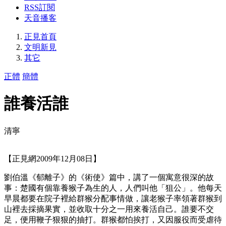
RSS訂閱
天音播客
正見首頁
文明新見
其它
正體
簡體
誰養活誰
清寧
【正見網2009年12月08日】
劉伯溫《郁離子》的《術使》篇中，講了一個寓意很深的故
事：楚國有個靠養猴子為生的人，人們叫他「狙公」。他每天
早晨都要在院子裡給群猴分配事情做，讓老猴子率領著群猴到
山裡去採摘果實，並收取十分之一用來養活自己。誰要不交
足，便用鞭子狠狠的抽打。群猴都怕挨打，又因服役而受虐待