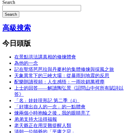
Search
Search
高級搜索
今日頭版
在景點洪法講真相的修煉體會
為他的一念
記在聖塔芭芭拉與丹麥村的集體修煉與採風之旅
天象異常下的三峽大壩：從暴雨到地震的反思
配樂朗讀視頻：人生感悟：一雨吹銷萬裡塵
上士的回答——解讀陶弘景《詔問山中何所有賦詩以
答》
「名」娃娃現形記 第二季（4）
「好壞出自人的一念」的一點體會
煉兩個小時抱輪之後，我的眼睛亮了
弟弟支持大法得福報
老天爺正在用災難提醒人類
清朝一位師爺的「平庸之惡」