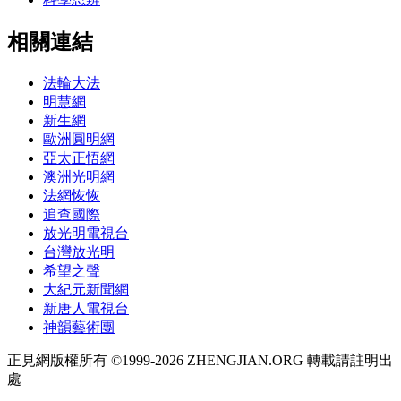
相關連結
法輪大法
明慧網
新生網
歐洲圓明網
亞太正悟網
澳洲光明網
法網恢恢
追查國際
放光明電視台
台灣放光明
希望之聲
大紀元新聞網
新唐人電視台
神韻藝術團
正見網版權所有 ©1999-2026 ZHENGJIAN.ORG 轉載請註明出
處