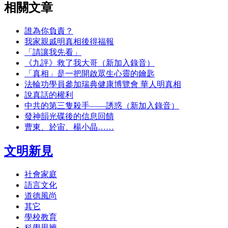
相關文章
誰為你負責？
我家親戚明真相後得福報
「請讓我先看」
《九評》救了我大哥（新加入錄音）
「真相」是一把開啟眾生心靈的鑰匙
法輪功學員參加瑞典健康博覽會 華人明真相
說真話的權利
中共的第三隻殺手――誘惑（新加入錄音）
發神韻光碟後的信息回饋
曹東、於宙、楊小晶……
文明新見
社會家庭
語言文化
道德風尚
其它
學校教育
科學思辨