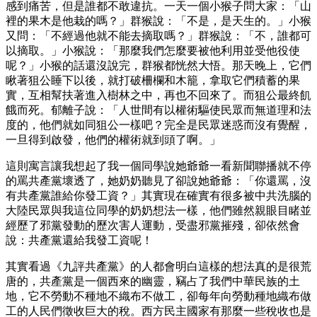
感到痛苦，但是誰都不敢違抗。一天一個小猴子問大家：「山
裡的果木是他栽的嗎？」群猴說：「不是，是天生的。」小猴
又問：「不經過他就不能去摘取嗎？」群猴說：「不，誰都可
以摘取。」小猴說：「那麼我們怎麼要被他利用並受他役使
呢？」小猴的話還沒說完，群猴都恍然大悟。那天晚上，它們
瞅著狙公睡下以後，就打破柵欄和木籠，拿取它們積蓄的果
實，互相幫扶著進入樹林之中，再也不回來了。而狙公最終飢
餓而死。郁離子說：「人世間有以權術驅使民眾而無道理和法
度的，他們就如同狙公一樣吧？完全是民眾迷惑而沒有覺醒，
一旦得到啟發，他們的權術就到頭了啊。」
這則寓言讓我想起了我一個同學說她爺爺一看新聞聯播就不停
的罵共產黨壞透了，她奶奶聽見了卻說她爺爺：「你還罵，沒
有共產黨誰給你發工資？」其實現在確實有很多被中共洗腦的
大陸民眾與我這位同學的奶奶想法一樣，他們雖然親眼目睹並
經歷了邪黨發動的歷次害人運動，受盡邪黨摧殘，卻依然會
說：共產黨還給我發工資呢！
其實看過《九評共產黨》的人都會明白這樣的想法真的是很荒
唐的，共產黨是一個西來的幽靈，竊占了我們中華民族的土
地，它不勞動不種地不織布不做工，卻每年向勞動種地織布做
工的人民們徵收巨大的稅。西方民主國家有那麼一些稅收也是