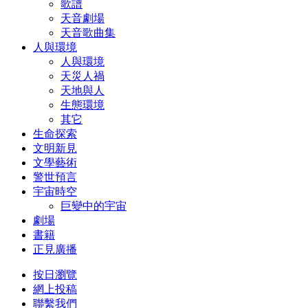
歌譜
天音劇場
天音歌曲集
人與環境
人與環境
天災人禍
天地與人
生態環境
其它
生命探索
文明新見
文學藝術
警世預言
宇宙時空
巨變中的宇宙
劇場
書籍
正見廣播
按日瀏覽
網上投稿
聯繫我們