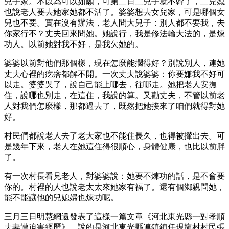
兒子家。本以為可以如願，可第二日二兒子就不幹了，二兒媳
也說老人要去她家她都不活了。婆婆想去女兒家，可是哪個女
兒也不要。實在沒有辦法，老人問大兒子：別人都不要我，去
你家行不？丈夫回來問她。她說行，我是修法輪大法的，是煉
功人。以前她對我不好，是我欠她的。
婆婆以前對他們那個樣，現在怎麼能擱得好？別說別人，連她
丈夫心裡的疙瘩都解不開。一次丈夫說婆婆：你要嫌我不好可
以走。婆婆哭了，說自己能上哪去，往哪走。她把老人安撫
住，說哪也別走，在這住，我說的算。又勸丈夫，不管以前老
人對我們怎麼樣，那都過去了，既然把她接來了咱們就得對她
好。
村民們都說老人去了老大家也不能住長久，也得被攆出去。可
是幾年下來，老人在她這住得很順心，身體健康，也比以前胖
了。
有一次村長看見老人，對婆婆說：她要不煉功的話，是不會要
你的。村裡的人也說老太太來她家有福了。還有個鄉親問她，
能不能讓他的兒媳婦也煉功呢。
三月三日明慧網還發表了這樣一篇文章《河北東光縣一對孝順
夫妻遭迫害經歷》。說的是河北東光縣連鎮鎮任現龍村村民張