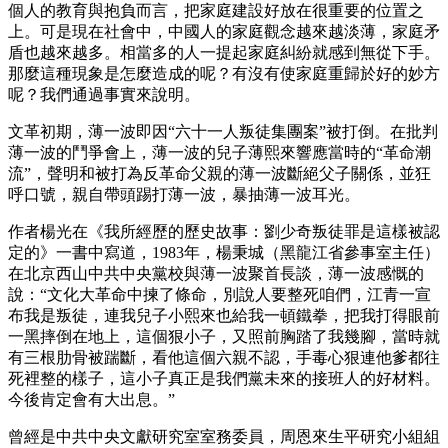
個人的教育與抱負而言，把家庭建設好放在很重要的位置之
上。可是現在社會中，中國人的家庭觀念越來越淡薄，家庭矛
盾也越來越多。相當多的人一提起家庭糾紛就感到無從下手。
那麼這種現象是怎麼造成的呢？有沒有使家庭重歸於好的妙方
呢？我們通過事實來說明。
文革初期，薄一波即因“六十一人叛徒集團案”被打倒。在批判
薄一波的鬥爭會上，薄一波的兒子薄熙來響應當時的“革命潮
流”，聲明和被打為反革命父親的薄一波斷絕父子關係，並狂
呼口號，親自帶頭踢打薄一波，暴抽薄一波耳光。
作者楊光在《我所經歷的歷史故事：劉少奇叛徒罪是這樣被認
定的》一書中寫道，1983年，楊秉城（黑龍江省參事室主任）
在北京西山中共中央黨校與薄一波聚首長談，薄一波感慨的
說：“文化大革命中揀了條命，別說人要整死咱們，江青一宣
布我是叛徒，連我兒子小熙來也給我一頓鐵拳，把我打得眼前
一黑摔倒在地上，這個狠小子，又照前胸踏了我幾腳，當時就
有三根肋骨被踹斷，看他這個六親不認，手毒心狠連他爹都往
死裡整的樣子，這小子真正是我們黨未來的接班人的好材料。
今後肯定會有大出息。”
曾經是中共中央文獻研究室室務委員，周恩來生平研究小組組