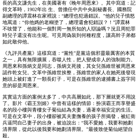
長的高文謙先生，在美國著有《晚年周恩來》。其中寫道：記
得文革時，1902年出 生、曾擔任中共中央副秘書長、國務院
副總理的譚震林在家裡說：“總理也犯過錯誤。”他的兒子憤怒
地罵道：“你他媽的老糊塗了，總理還會犯錯誤？！”譚震林
不吱聲了，他能和一個對周一無所知的人辯論嗎？況且周犯罪
時兒子還沒有出生呢。可見周偽裝到何種程度，讓高幹子弟都
如此敬仰他。
《九評共產黨》這樣寫道：“黨性”是黨這個邪靈最厲害的本質
之一，具有無限擴展，吞噬人性，把人變成非人的強制能力。
周恩來和孫炳文是同志，孫炳文死後，其女兒孫維世被周恩來
認作乾女兒。文革中孫維世挨整，孫維世的家人在她死後發現
她頭上被釘進了一顆長釘子，可是在孫維世的逮捕書上簽字同
意的卻是周恩來。
其實這方面的案例太多了，中共高層如此，那下層就更不用說
了。影片《霸王別姬》中曾有這樣的情節：扮演霸王而享譽盛
名的段小樓與青樓女子菊仙結為夫妻，過著幸福安定的生活。
可是在文革中，段小樓卻被其夫妻撫養的孩子所揭發，被紅衛
兵逼問自己妻子的出身，被迫說出：“我不愛她，我要和她劃
清界限，從此以後我要和她劃清界限。”最後致使菊仙絕望自
殺。