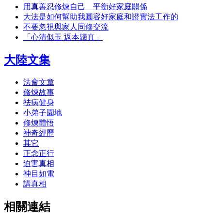
用真善忍修煉自己 平衡好家庭關係
大法是如何幫助我圓容好家庭和證實法工作的
不要忽視與家人同修交流
「心清似玉 返本歸真」
大陸文集
法會文章
修煉故事
祛病健身
小弟子園地
修煉體悟
神奇經歷
其它
正念正行
迫害真相
神目如電
講真相
相關連結