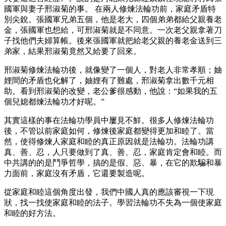
國軍與妻子邢淑菊的事。 在兩人修煉法輪功前，家庭矛盾特
別尖銳。張國軍兄弟五個，他是老大，四個弟弟都給父親養老
金，張國軍也想給，可邢淑菊就是不同意。一次老父親拿著刀
子找他們夫婦算帳。後來張國軍就把給老父親的養老金送到三
弟家，結果邢淑菊竟然又給要了回來。
邢淑菊修煉法輪功後，就像變了一個人，對老人非常孝順；妯
娌間的矛盾也化解了，妯娌有了難處，邢淑菊拿出數千元相
助。看到邢淑菊的改變，老公爹很感動，他說：“如果我的五
個兒媳都煉法輪功才好呢。”
其實這樣的事在法輪功學員中屢見不鮮。很多人修煉法輪功
後，不管以前家庭如何，修煉後家庭都變得更加和睦了。當
然，使得修煉人家庭和睦的真正原因就是法輪功。法輪功講
真、善、忍，人只要做到了真、善、忍，家庭肯定會和睦。而
中共講的的是鬥爭哲學，搞的是假、惡、暴，在它的欺騙和暴
力面前，家庭沒有矛盾，它還要製造呢。
從家庭和睦這個角度出發，我們中國人真的應該審視一下現
狀，找一找使家庭和睦的法子。學習法輪功不失為一個使家庭
和睦的好方法。