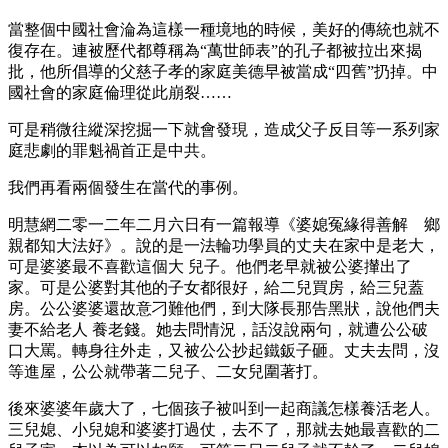
當整個中國社會淪為這樣一種境地的時候，美好的傳統也就不
復存在。連被歷代都尊稱為“萬世師表”的孔子都被拉出來揭
批，他所倡導的父慈子孝的家庭美德早被當成“四舊”扔掉。中
國社會的家庭倫理從此崩裂……
可是稍微往縱深挖掘一下就會發現，造成父子反目等一系列家
庭悲劇的罪魁禍首正是中共。
我們再看兩個發生在當代的事例。
明慧網二零一二年二月六日有一篇報導《婆媳冤緣得善解 鄉
親都知大法好》。說的是一法輪功學員的丈夫在家中是老大，
可是婆婆最不喜歡這個大 兒子。他們老早就被公婆攆出了
家。可是公婆對其他的子女都很好，給二兒買房，給三兒蓋
房。公公婆婆還故意刁難他們，到大隊長那告黑狀，說他們夫
妻不給老人 養老錢。她去問情況，話沒說兩句，就遭公公破
口大罵。轉身往外走，又被公公抄起鐵鈑子砸。丈夫去問，沒
等進屋，公公就帶著二兒子、二女兒圍著打。
後來婆婆年歲大了，七個孩子被叫到一起商議怎樣養活老人。
三兒媳、小兒媳和婆婆打過仗，去不了，那就去她最喜歡的二