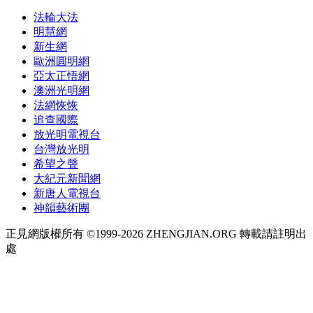
法輪大法
明慧網
新生網
歐洲圓明網
亞太正悟網
澳洲光明網
法網恢恢
追查國際
放光明電視台
台灣放光明
希望之聲
大紀元新聞網
新唐人電視台
神韻藝術團
正見網版權所有 ©1999-2026 ZHENGJIAN.ORG 轉載請註明出
處