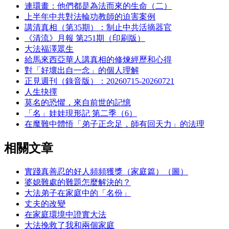
連環畫：他們都是為法而來的生命（二）
上半年中共對法輪功教師的迫害案例
講清真相（第35期）：制止中共活摘器官
《清流》月報 第251期（印刷版）
大法福澤眾生
給馬來西亞華人講真相的修煉經歷和心得
對「好壞出自一念」的個人理解
正見週刊（錄音版）：20260715-20260721
人生抉擇
莫名的恐懼，來自前世的記憶
「名」娃娃現形記 第二季（6）
在魔難中體悟「弟子正念足，師有回天力」的法理
相關文章
實踐真善忍的好人頻頻獲獎（家庭篇）（圖）
婆媳難處的難題怎麼解決的？
大法弟子在家庭中的「名份」
丈夫的改變
在家庭環境中證實大法
大法挽救了我和兩個家庭