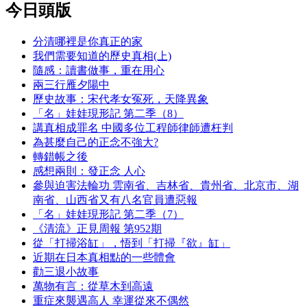
今日頭版
分清哪裡是你真正的家
我們需要知道的歷史真相(上)
隨感：讀書做事，重在用心
兩三行雁夕陽中
歷史故事：宋代孝女冤死，天降異象
「名」娃娃現形記 第二季（8）
講真相成罪名 中國多位工程師律師遭枉判
為甚麼自己的正念不強大?
轉錯帳之後
感想兩則：發正念 人心
參與迫害法輪功 雲南省、吉林省、貴州省、北京市、湖
南省、山西省又有八名官員遭惡報
「名」娃娃現形記 第二季（7）
《清流》正見周報 第952期
從「打掃浴缸」，悟到「打掃『欲』缸」
近期在日本真相點的一些體會
勸三退小故事
萬物有言：從草木到高遠
重症來襲遇高人 幸運從來不偶然