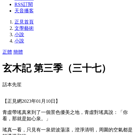
RSS訂閱
天音播客
正見首頁
文學藝術
小說
小說
正體
簡體
玄木記 第三季（三十七）
話本先笙
【正見網2023年01月10日】
青虛帶瑤真來到了一個景色優美之地，青虛對瑤真說：「你
看，那就是如心泉。」
瑤真一看，只見有一泉碧波蕩漾，澄淨清明，周圍的空氣都是