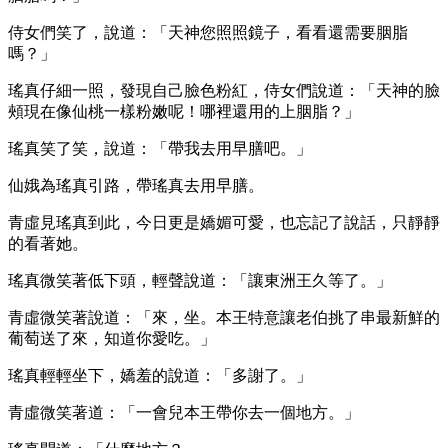
侍女們笑了，說道：「天神您照照鏡子，看看還需要胭脂
嗎？」
瑤真仔細一照，發現自己臉色粉紅，侍女們說道：「天神的臉
頰現在像仙桃一樣粉嫩呢！哪裡還用的上胭脂？」
瑤真笑了笑，說道：「帶我去用早膳吧。」
仙娥為瑤真引路，帶瑤真去用早膳。
青虛見瑤真到此，今日更是嬌媚可愛，也忘記了說話，只靜靜
的看著她。
瑤真微笑著低下頭，輕聲說道：「讓東洲王久等了。」
青虛微笑著說道：「來，坐。本王特意讓老伯挑了串最新鮮的
葡萄送了來，知道你愛吃。」
瑤真輕輕坐下，嬌羞的說道：「多謝了。」
青虛微笑著道：「一會兒本王帶你去一個地方。」