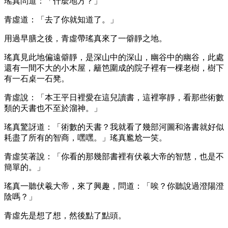
瑤真問道：「什麼地方？」
青虛道：「去了你就知道了。」
用過早膳之後，青虛帶瑤真來了一僻靜之地。
瑤真見此地偏遠僻靜，是深山中的深山，幽谷中的幽谷，此處
還有一間不大的小木屋，籬笆圍成的院子裡有一棵老樹，樹下
有一石桌一石凳。
青虛說：「本王平日裡愛在這兒讀書，這裡寧靜，看那些術數
類的天書也不至於溜神。」
瑤真驚訝道：「術數的天書？我就看了幾部河圖和洛書就好似
耗盡了所有的智商，嘿嘿。」瑤真尷尬一笑。
青虛笑著說：「你看的那幾部書裡有伏羲大帝的智慧，也是不
簡單的。」
瑤真一聽伏羲大帝，來了興趣，問道：「唉？你聽說過澄陽澄
陰嗎？」
青虛先是想了想，然後點了點頭。