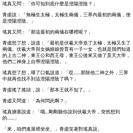
瑤真又問：「你可知到底什麼是澄陽澄陰？」
青虛說：「無極生太極，太極生兩儀，三界內最初的兩儀，便
是澄陽澄陰。」
瑤真又問：「那這最初的兩儀在哪裡呢？」
青虛想了想，說道：「最初是伏羲大帝造了太極，太極又生了
兩儀。伏羲大帝與女媧娘娘曾育有一子一女，也就是我們知道
的上古二神，東王公和西王母，東王公後來又做了昊天大帝，
他們二神身上自帶澄陽澄陰。」
瑤真想了想，嘆了口氣說道：「哎......那除他二神之外，三界
中就再也找不到這澄陽澄陰了嗎？」
青虛搖了搖頭，說：「那本王就不知了。」
青虛又問道：「為何問此啊？」
瑤真搪塞說道：「哦...剛剛聽你說到伏羲大帝，突然想到
的......」
「來，咱們進屋裡坐坐。」青虛笑著對瑤真說。