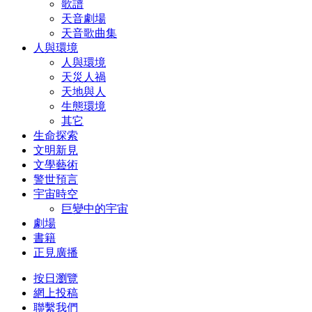
歌譜
天音劇場
天音歌曲集
人與環境
人與環境
天災人禍
天地與人
生態環境
其它
生命探索
文明新見
文學藝術
警世預言
宇宙時空
巨變中的宇宙
劇場
書籍
正見廣播
按日瀏覽
網上投稿
聯繫我們