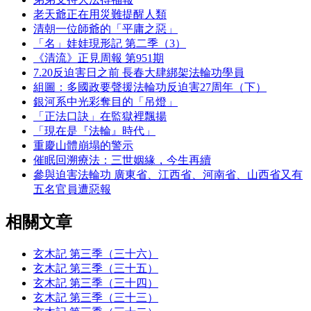
老天爺正在用災難提醒人類
清朝一位師爺的「平庸之惡」
「名」娃娃現形記 第二季（3）
《清流》正見周報 第951期
7.20反迫害日之前 長春大肆綁架法輪功學員
組圖：多國政要聲援法輪功反迫害27周年（下）
銀河系中光彩奪目的「吊燈」
「正法口訣」在監獄裡飄揚
「現在是『法輪』時代」
重慶山體崩塌的警示
催眠回溯療法：三世姻緣，今生再續
參與迫害法輪功 廣東省、江西省、河南省、山西省又有
五名官員遭惡報
相關文章
玄木記 第三季（三十六）
玄木記 第三季（三十五）
玄木記 第三季（三十四）
玄木記 第三季（三十三）