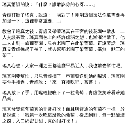
瑤真驚訝的說：「什麼？誰敢誅你的心呀……」
青虛打斷了瑤真，說道：「唉對了！剛剛這個技法你還需要再
加強一下，這裡非常重要......」
教會了瑤真之後，青虛又帶著瑤真在王宮的後花園中散步，二
人交談甚歡，瑤真面色上的些許虛弱之態，也漸漸消散了。他
二人走到一處葡萄園，見有老園丁在此架葡萄。正說著話，瑤
真見青虛挽起了袖子，就去幫那老園丁架葡萄，毫無一點王的
架子。
瑤真心想：人家一洲之王都這麼平易近人，我也前去幫忙吧。
瑤真剛要幫忙，只見青虛摘了一串葡萄送到她的嘴邊，瑤真剛
要伸手接過，青虛說：「來，直接吃吧，嘗嘗！」
瑤真放下了手，用嘴輕輕咬下了一粒葡萄，青虛微笑著看著她
品嘗。
瑤真發覺這葡萄真的非常好吃！而且與普通的葡萄不一樣，於
是說道：「我第一次吃這麼軟的葡萄，從皮到籽，無一點酸澀
之感，入口綿密甘甜，真的很好吃！」