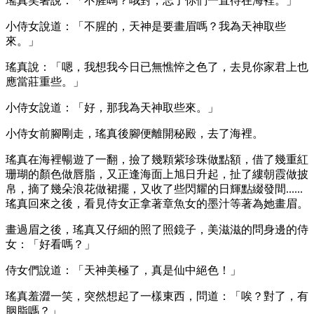
瑤真笑著說：「不腥嗎？哦對，忘了你們一直待在海裡。」
小侍女說道：「不腥的，天神是要畫眉嗎？我為天神取些
來。」
瑤真說：「嗯，我想我今日已無憔悴之色了，去見你家君上也
應當莊重些。」
小侍女說道：「好，那我為天神取些來。」
小侍女前腳剛走，瑤真後腳便離開秘殿，去了海裡。
瑤真在海裡暢遊了一翻，撿了幾顆紫珍珠做點額，借了幾重紅
珊瑚的顏色做唇脂，又正逢海面上旭日升起，扯了縷朝霞做披
帛，摘了幾朵浪花做裙擺，又收了些閃耀的日輝點綴發間......
瑤真回來之後，看見侍女正拿著章魚女的墨汁等著為她畫眉。
畫過眉之後，瑤真又仔細的照了照鏡子，美滋滋的問身邊的侍
女：「好看嗎？」
侍女們說道：「天神美極了，真是仙中絕色！」
瑤真羞澀一笑，突然想起了一樣東西，問道：「唉？對了，有
胭脂嗎？」