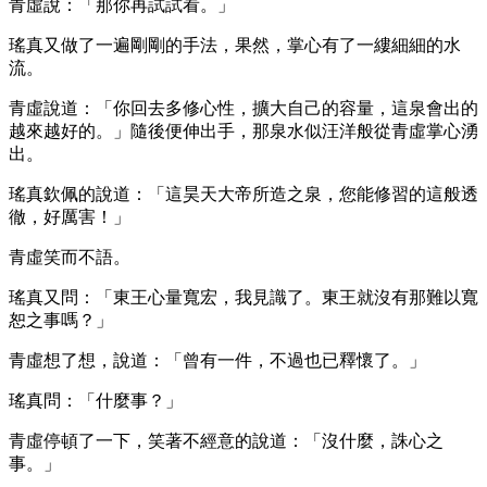
青虛說：「那你再試試看。」
瑤真又做了一遍剛剛的手法，果然，掌心有了一縷細細的水
流。
青虛說道：「你回去多修心性，擴大自己的容量，這泉會出的
越來越好的。」隨後便伸出手，那泉水似汪洋般從青虛掌心湧
出。
瑤真欽佩的說道：「這昊天大帝所造之泉，您能修習的這般透
徹，好厲害！」
青虛笑而不語。
瑤真又問：「東王心量寬宏，我見識了。東王就沒有那難以寬
恕之事嗎？」
青虛想了想，說道：「曾有一件，不過也已釋懷了。」
瑤真問：「什麼事？」
青虛停頓了一下，笑著不經意的說道：「沒什麼，誅心之
事。」