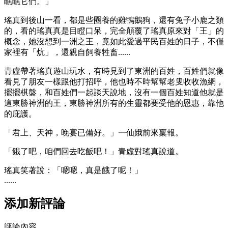
瞧瞧它們。」
瑤真到後山一看，都是些圈養的雞鴨鵝狗，還有兔子小鹿之類
的，看的瑤真真是目瞪口呆，完全顛覆了瑤真原來對「王」的
概念，她沒想到一洲之王，竟如此愛過平民百姓的日子，不僅
家裡有「炕」，還親自飼養牲畜......
青虛帶著瑤真遊山玩水，有時見到了東洲的百姓，百姓們就像
看見了朋友一樣跟他打招呼，他也時不時幫幫老叟收收漁網，
擺擺棋盤，和百姓們一起談天說地，沒有一個百姓知道他就是
這東勝神洲的王，東勝神洲所有的生靈都要受他的恩惠，靠他
的庇護。
「君上、天神，晚宴已備好。」一仙娥前來稟報。
「餓了吧，咱們回去吃飯吧！」青虛對瑤真說道。
瑤真笑著說：「嗯嗯，真是餓了呢！」
......
添加新評論
評論內容