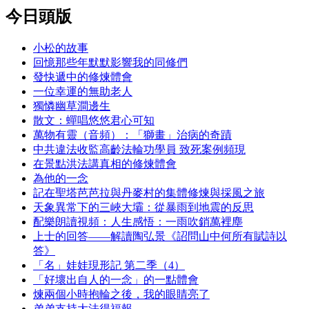
今日頭版
小松的故事
回憶那些年默默影響我的同修們
發快遞中的修煉體會
一位幸運的無助老人
獨憐幽草澗邊生
散文：蟬唱悠悠君心可知
萬物有靈（音頻）：「獅畫」治病的奇蹟
中共違法收監高齡法輪功學員 致死案例頻現
在景點洪法講真相的修煉體會
為他的一念
記在聖塔芭芭拉與丹麥村的集體修煉與採風之旅
天象異常下的三峽大壩：從暴雨到地震的反思
配樂朗讀視頻：人生感悟：一雨吹銷萬裡塵
上士的回答——解讀陶弘景《詔問山中何所有賦詩以
答》
「名」娃娃現形記 第二季（4）
「好壞出自人的一念」的一點體會
煉兩個小時抱輪之後，我的眼睛亮了
弟弟支持大法得福報