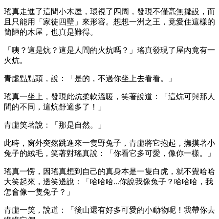
瑤真走進了這間小木屋，環視了四周，發現不僅毫無擺設，而
且只能用「家徒四壁」來形容。想想一洲之王，竟愛住這樣的
簡陋的木屋，也真是難得。
「咦？這是炕？這是人間的火炕嗎？」瑤真發現了屋內竟有一
火炕。
青虛點點頭，說：「是的，不過你坐上去看看。」
瑤真一坐上，發現此炕柔軟溫暖，笑著說道：「這炕可與那人
間的不同，這炕舒適多了！」
青虛笑著說：「那是自然。」
此時，窗外突然跳進來一隻野兔子，青虛將它抱起，撫摸著小
兔子的絨毛，笑著對瑤真說：「你看它多可愛，像你一樣。」
瑤真一愣，因瑤真想到自己的真身本是一隻白虎，就不覺哈哈
大笑起來，邊笑邊說：「哈哈哈...你說我像兔子？哈哈哈，我
怎會像一隻兔子？」
青虛一笑，說道：「後山還有好多可愛的小動物呢！我帶你去