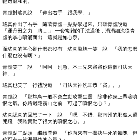
輕透溫和的。
青虛對瑤真說：「伸出右手，跟我學。」
瑤真伸出了右手，隨著青虛一點點學起來。只聽青虛說道：
「運丹田之力，將.....」 一套複雜的手法過後，涓涓細流從青
虛的掌心噴涌而出，這就是如心泉。
而瑤真的掌心卻什麼都沒有，瑤真尷尬一笑，說：「我的怎麼
什麼也沒有啊？」
青虛笑了，說：「呵呵，別急。本王先來審審你這個司法天
神。」
瑤真也笑了，行禮說道：「司法天神洗耳恭『審』。」
青虛說：「那鴆鳥一般不會主動攻擊生靈，除非你身上帶著嗔
恨之氣。你路過隱霧山之前，可起了嗔恨之心？」
瑤真認真的回想了一下，說：「嗯，不錯。那南州的邪魔太過
兇殘，我確實動了很大的嗔恨之心。」
青虛點了點頭，繼續問道：「你向來有一擲決生死的氣魄，但
你可有一笑泯恩仇的心量？」