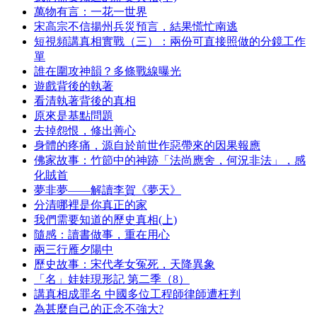
萬物有言：一花一世界
宋高宗不信揚州兵災預言，結果慌忙南逃
短視頻講真相實戰（三）：兩份可直接照做的分鏡工作
單
誰在圍攻神韻？多條戰線曝光
遊戲背後的執著
看清執著背後的真相
原來是基點問題
去掉怨恨，修出善心
身體的疼痛，源自於前世作惡帶來的因果報應
佛家故事：竹節中的神跡「法尚應舍，何況非法」，感
化賊首
夢非夢——解讀李賀《夢天》
分清哪裡是你真正的家
我們需要知道的歷史真相(上)
隨感：讀書做事，重在用心
兩三行雁夕陽中
歷史故事：宋代孝女冤死，天降異象
「名」娃娃現形記 第二季（8）
講真相成罪名 中國多位工程師律師遭枉判
為甚麼自己的正念不強大?