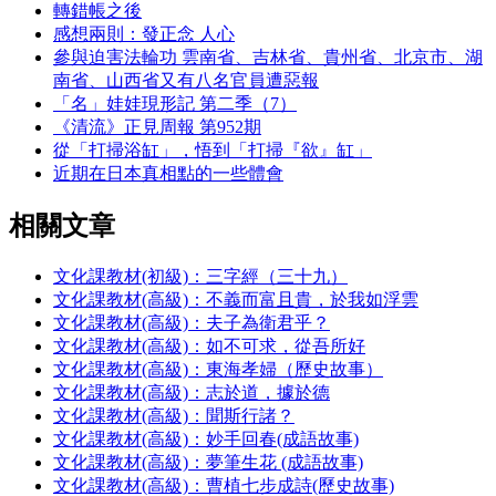
轉錯帳之後
感想兩則：發正念 人心
參與迫害法輪功 雲南省、吉林省、貴州省、北京市、湖
南省、山西省又有八名官員遭惡報
「名」娃娃現形記 第二季（7）
《清流》正見周報 第952期
從「打掃浴缸」，悟到「打掃『欲』缸」
近期在日本真相點的一些體會
相關文章
文化課教材(初級)：三字經（三十九）
文化課教材(高級)：不義而富且貴，於我如浮雲
文化課教材(高級)：夫子為衛君乎？
文化課教材(高級)：如不可求，從吾所好
文化課教材(高級)：東海孝婦（歷史故事）
文化課教材(高級)：志於道，據於德
文化課教材(高級)：聞斯行諸？
文化課教材(高級)：妙手回春(成語故事)
文化課教材(高級)：夢筆生花 (成語故事)
文化課教材(高級)：曹植七步成詩(歷史故事)