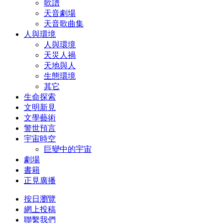
歌譜
天音劇場
天音歌曲集
人與環境
人與環境
天災人禍
天地與人
生態環境
其它
生命探索
文明新見
文學藝術
警世預言
宇宙時空
巨變中的宇宙
劇場
書籍
正見廣播
按日瀏覽
網上投稿
聯繫我們