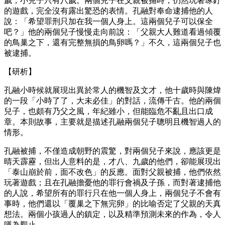
歲，小兒子只有八歲。兩個兒子在父親被捕時，仍然玩著琢釘
的遊戲，完全沒有露出驚恐的表情。孔融對奉命逮捕他的人
說：「希望罪刑只加在我一個人身上。這兩個兒子可以保全
吧？」他的兩個兒子慢慢走向前說：「父親大人難道看過傾覆
的鳥巢之下，還有完整無損的鳥卵嗎？」不久，這兩個兒子也
被逮捕。
【研析】
孔融小時候就展現出異於常人的機智及文才，他十歲時與陳煒
的一段「小時了了，大未必佳」的對話，流傳千古。他的兩個
兒子，也頗有乃父之風，年紀雖小，但能臨危不亂且出口成
章。本則故事，主要就是描述孔融兩個兒子聰明且機智過人的
情形。
孔融被捕，不僅造成朝野的震驚，對兩個兒子來說，應該更是
晴天霹靂，但出人意料的是，才八、九歲的他們，卻能展現出
「泰山崩於前，面不改色」的反應。面對父親被捕，他們依然
玩著遊戲；且在孔融擔憂他的罪行會禍及子孫，而對著逮捕他
的人說，希望所有的罪行只在他一個人身上，兩個兒子不會有
事時，他們還以「覆巢之下無完卵」的比喻否定了父親的天真
想法。兩個小孩過人的鎮定，以及精準預測未來的作為，令人
嘆為觀止。