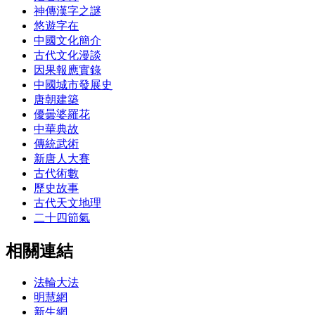
神傳漢字之謎
悠遊字在
中國文化簡介
古代文化漫談
因果報應實錄
中國城市發展史
唐朝建築
優曇婆羅花
中華典故
傳統武術
新唐人大賽
古代術數
歷史故事
古代天文地理
二十四節氣
相關連結
法輪大法
明慧網
新生網