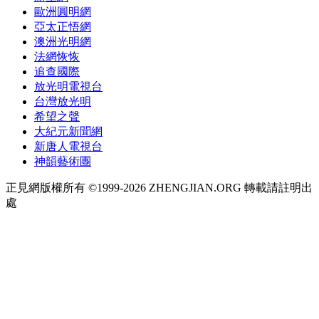
歐洲圓明網
亞太正悟網
澳洲光明網
法網恢恢
追查國際
放光明電視台
台灣放光明
希望之聲
大紀元新聞網
新唐人電視台
神韻藝術團
正見網版權所有 ©1999-2026 ZHENGJIAN.ORG 轉載請註明出
處