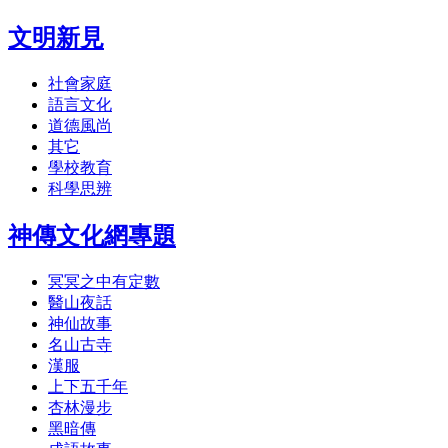
文明新見
社會家庭
語言文化
道德風尚
其它
學校教育
科學思辨
神傳文化網專題
冥冥之中有定數
醫山夜話
神仙故事
名山古寺
漢服
上下五千年
杏林漫步
黑暗傳