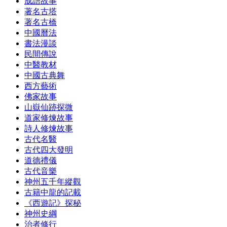
成語故事
著名古塔
著名古橋
中國曆法
書法漫談
民間傳說
中醫教材
中國古典舞
西方藝術
佛家故事
山嶽仙跡探微
道家修煉故事
詩人修煉故事
古代名醫
古代四大發明
道德禮儀
古代音樂
神州五千年縱觀
古籍中龍的記載
《西遊記》探秘
神州史綱
治者修行