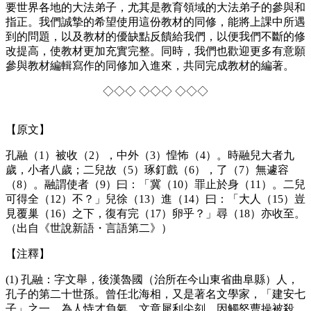
要世界各地的大法弟子，尤其是教育領域的大法弟子的參與和
指正。我們誠摯的希望使用這份教材的同修，能將上課中所遇
到的問題，以及教材的優缺點反饋給我們，以便我們不斷的修
改提高，使教材更加充實完整。同時，我們也歡迎更多有意願
參與教材編輯寫作的同修加入進來，共同完成教材的編著。
◇◇◇ ◇◇◇ ◇◇◇
【原文】
孔融（1）被收（2），中外（3）惶怖（4）。時融兒大者九
歲，小者八歲；二兒故（5）琢釘戲（6），了（7）無遽容
（8）。融謂使者（9）曰：「冀（10）罪止於身（11）。二兒
可得全（12）不？」兒徐（13）進（14）曰：「大人（15）豈
見覆巢（16）之下，復有完（17）卵乎？」尋（18）亦收至。
（出自《世說新語・言語第二》）
【注釋】
(1) 孔融：字文舉，後漢魯國（治所在今山東省曲阜縣）人，
孔子的第二十世孫。曾任北海相，又是著名文學家，「建安七
子」之一。為人恃才負氣，文章犀利尖刻，因觸怒曹操被殺。