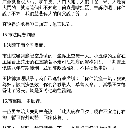
共黨就會說大話、吹牛皮。天門大開，人們目瞪口呆。天是有
大門的。就連這個都不知道，簡直是瞎扯蛋。告訴你吧，你們
說了不算，我們慈悲偉大的師父說了算。」
直說得許處長啞口無言，無言以對。
15.市法院審判廳
市法院正面全景畫面。
市法院審判廳裡空蕩蕩的，坐席上空無一人。小丑似的法官在
主席台上荒唐的在宣讀著不走司法程序的蠻橫判決：「判處王
懷德八年有期徒刑，並剝奪政治權利，不得提出申訴。」
王懷德據理以爭，為自己進行著辯護：「你們沆瀣一氣，狼狽
為奸，該判決無效，你們合夥殺人，草菅人命。」當場王懷德
昏迷了過去。於是又將他送往醫院。
16.市醫院，走廊裡。
一位男主治大夫對林亮說：「此人病在旦夕，現在不宜進行在
押，暫可保外就醫，回家休養。」