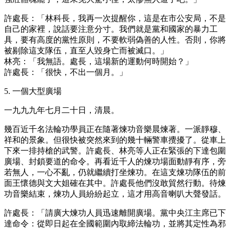
許處長：「林科長，我再一次提醒你，這是在市公安局，不是
自己的家裡，說話要注意分寸。我們就是黨和國家的暴力工
具，要有高度的黨性原則，不要軟弱偽善的人性。否則，你將
被剔除這支隊伍，直至人毀身亡而被滅口。」
林亮：「我無語。處長，這場新的運動何時開始？」
許處長：「很快，不出一個月。」
5. 一個大型廣場
一九九九年七月二十日，清晨。
幾百近千名法輪功學員正在隨著煉功音樂晨煉著。一派靜穆、
祥和的景象。但很快被突然來到的幾十輛警車攪擾了。從車上
下來一排持槍的武警。許處長、林亮等人正在緊張的下達包圍
廣場、封鎖要道的命令。再看近千人的煉功場面動靜有序，旁
若無人，一心不亂，仍就繼續打坐煉功。在這支煉功隊伍的前
面王懷德與文大姐確在其中。許處長他們沒敢貿然行動。待煉
功音樂結束，煉功人員紛紛起立，這才用高音喇叭大聲發話。
許處長：「請廣大煉功人員迅速離開廣場。黨中央江主席已下
達命令：從即日起在全國範圍內取締法輪功，並將其定性為邪