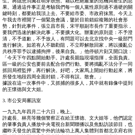
生。將隱患消滅在萌芽狀態。藉以杜絕嚴重的危機與產生的惡
果。通過這件事正是考驗我們每一個人黨性原則過不過硬的關
鍵時刻，都要給我頂上去。不要給市委、市政府抹黑。今天上
午我去市裡開了一個緊急會議，鑒於目前錯綜複雜的社會形
勢，針對此事件，張立昌市長，宋平順副市長作了重要指示，
要我們迅速的解決此事，不要擴大化。辦案的原則是：不予澄
清，不予道歉，不予放人，有問題可以去北京找中央一級部門
進行解決。如若有人不聽勸阻，不立即解散回家，將以擾亂公
共秩序罪予以逮捕拘押，後果自負。」他停頓片刻又開口說：
「今天下午四點開始動手。許處長親臨現場指揮，全面負責。
區一級的公安也要前去配合你們行動。要將搗亂不法分子一同
抓回局裡監押，再行解決。好吧，大家馬上開始行動起來，將
所發生地段四周全面封鎖，不得有誤。散會。」
據說在這一次事件中，又抓捕的很多人，其中就有錄像中提到
的王懷德與文大姐。
3. 市公安局審訊室
一九九九年四月二十六日，晚上。
許處長、林亮等幾個警察正在給王懷德、文大姐等，他們認定
的肇事負責人播放中央電視台新聞聯播以及焦點訪談節目，也
繼昨天發生的震驚中外的法輪功上萬人集體到首都北京府右街