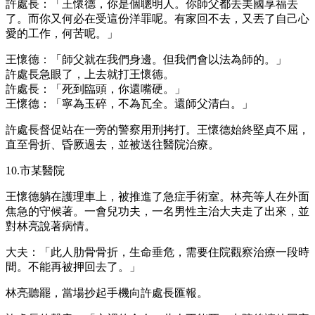
許處長：「王懷德，你是個聰明人。你師父都去美國享福去
了。而你又何必在受這份洋罪呢。有家回不去，又丟了自己心
愛的工作，何苦呢。」
王懷德：「師父就在我們身邊。但我們會以法為師的。」
許處長急眼了，上去就打王懷德。
許處長：「死到臨頭，你還嘴硬。」
王懷德：「寧為玉碎，不為瓦全。還師父清白。」
許處長督促站在一旁的警察用刑拷打。王懷德始終堅貞不屈，
直至骨折、昏厥過去，並被送往醫院治療。
10.市某醫院
王懷德躺在護理車上，被推進了急症手術室。林亮等人在外面
焦急的守候著。一會兒功夫，一名男性主治大夫走了出來，並
對林亮說著病情。
大夫：「此人肋骨骨折，生命垂危，需要住院觀察治療一段時
間。不能再被押回去了。」
林亮聽罷，當場抄起手機向許處長匯報。