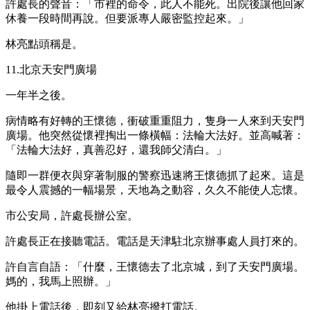
許處長的聲音：「市裡的命令，此人不能死。出院後讓他回家
休養一段時間再說。但要派專人嚴密監控起來。」
林亮點頭稱是。
11.北京天安門廣場
一年半之後。
病情略有好轉的王懷德，衝破重重阻力，隻身一人來到天安門
廣場。他突然從懷裡掏出一條橫幅：法輪大法好。並高喊著：
「法輪大法好，真善忍好，還我師父清白。」
隨即一群便衣與穿著制服的警察迅速將王懷德抓了起來。這是
最令人震撼的一幅場景，天地為之動容，久久不能使人忘懷。
市公安局，許處長辦公室。
許處長正在接聽電話。電話是天津駐北京辦事處人員打來的。
許自言自語：「什麼，王懷德去了北京城，到了天安門廣場。
媽的，我馬上照辦。」
他掛上電話後，即刻又給林亮撥打電話。