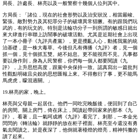
局長、許處長、林亮以及一般警察十幾個人位列其中。
方局長：「諸位，現在的社會形勢以及治安狀況，相當嚴峻、
緊張。敵對勢力及其犯罪分子的破壞異常猖獗。有的跟我們玩
武的，有的玩文的。特別是法輪功分子一到所謂的敏感日就出
來大肆進行串聯上訪鬧事的破壞活動。尤其是近期社會上出現
了一本小冊子《九評共產黨》，更是攪亂人心，動搖我黨的統
治基礎，是一株大毒草。今後但凡有傳播《九評》者，見一個
抓一個，見十個抓五雙。絕不姑息。更不能視而不見。凡事都
要以身作則，身為人民警察，你們每一個人都要閱讀《九
評》，上升思想高度，跟黨中央保持一致。認真寫出一篇批判
性觀點明確且尖銳的思想匯報上來。不得敷衍了事，更不能馬
馬虎虎，矇混過關。」
19.林亮的家，晚上。
林亮與父母親一起居住。他們一同吃完晚飯後，便回到了自己
的房間。關上房門，倚在床上，閱讀起帶回家來的那本《九
評》。看著，且一氣呵成將《九評》看完了。剎那，一本金光
閃閃的《轉法輪》就靜靜的放在柜子裡面。林亮至今還沒有勇
氣去閱讀之。於是夜深了，他倒就著檯燈的燈亮，精神抖擻的
讀了起來。