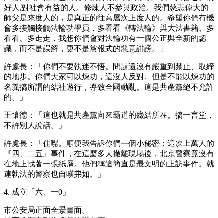
好人,對社會有益的人。修煉人不參與政治。我們慈悲偉大的
師父是來度人的，是真正的往高層次上度人的。希望你們有機
會多接觸接觸法輪功學員，多看看《轉法輪》與大法書籍。多
看看、多走走，我想你們會對法輪功有一個公正與全新的認
識，而不是誤解，更不是黨報式的惡意誹謗。」
許處長：「你們不要執迷不悟。問題還沒有嚴重到禁止、取締
的地步。你們大家可以煉功，這沒人反對。但是不能以煉功的
名義搞所謂的結社遊行，導致全國動亂。這是共產黨絕不允許
的。」
王懷德：「這也就是共產黨向來霸道的癥結所在。搞一言堂，
不許別人說話。」
許處長：「住嘴。順便我告訴你們一個小秘密：這次上萬人的
『四、二五』事件，在這麼多人撤離現場後，北京警察竟沒有
在地上找著一張紙屑。他們稱這簡直是最文明的上訪事件。就
連執法的警察也自嘆弗如。」
4. 成立「六、一0」
市公安局正面全景畫面。