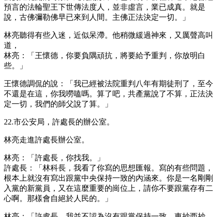
預言的法輪聖王下世傳法度人，並非虛言，業已成真。就是
說，古佛彌勒佛早已來到人間。主佛正法決定一切。」
林亮聽得有些入迷，近似呆滯。他稍微緩過神來，又厲聲高叫
道，
林亮：「王懷德，你要負隅頑抗，將要給予重判，你放明白
些。」
王懷德調侃的說：「我已經被法院重判八年有期徒刑了，至今
不還是在這，你我嘮嗑嗎。算了吧，共產黨說了不算，正法決
定一切，我們的師父說了算。」
22.市公安局，許處長的辦公室。
林亮走進許處長辦公室。
林亮：「許處長，你找我。」
許處長：「林科長，我看了你寫的思想匯報。寫的有些問題，
根本上就沒有寫出跟黨中央保持一致的內涵來。你是一名剛剛
入黨的新黨員，又在這麼重要的崗位上，請你不要跟黨存有二
心啊。那樣會自絕於人民的。」
林亮：「許處長，我並不認為沒有跟黨保持一致。東抄西抄，