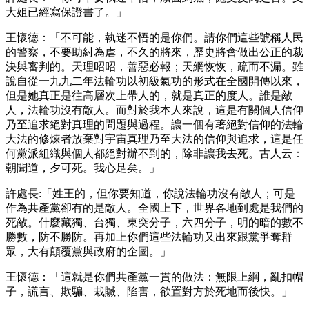
大姐已經寫保證書了。」
王懷德：「不可能，執迷不悟的是你們。請你們這些號稱人民
的警察，不要助紂為虐，不久的將來，歷史將會做出公正的裁
決與審判的。天理昭昭，善惡必報；天網恢恢，疏而不漏。雖
說自從一九九二年法輪功以初級氣功的形式在全國開傳以來，
但是她真正是往高層次上帶人的，就是真正的度人。誰是敵
人，法輪功沒有敵人。而對於我本人來說，這是有關個人信仰
乃至追求絕對真理的問題與過程。讓一個有著絕對信仰的法輪
大法的修煉者放棄對宇宙真理乃至大法的信仰與追求，這是任
何黨派組織與個人都絕對辦不到的，除非讓我去死。古人云：
朝聞道，夕可死。我心足矣。」
許處長:「姓王的，但你要知道，你說法輪功沒有敵人；可是
作為共產黨卻有的是敵人。全國上下，世界各地到處是我們的
死敵。什麼藏獨、台獨、東突分子，六四分子，明的暗的數不
勝數，防不勝防。再加上你們這些法輪功又出來跟黨爭奪群
眾，大有顛覆黨與政府的企圖。」
王懷德：「這就是你們共產黨一貫的做法：無限上綱，亂扣帽
子，謊言、欺騙、栽贓、陷害，欲置對方於死地而後快。」