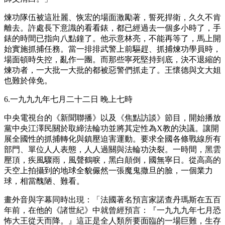
煉功隊伍被這壯麗、恢宏的場面激勵著，誓死捍衛，久久不肯
離去。許處長下意識的看看錶，都已經過去一個多小時了，手
錶的時間已指向八點鐘了。他示意林亮，不能再等了，馬上開
始實施抓捕任務。當一排排武警上前驅趕、抓捕煉功學員時，
場面頓時失控，亂作一團。而那些寧死堅持到底，決不退縮的
煉功者，一大批一大批的都被惡警們抓走了。王懷德與文大姐
也難於倖免。
6.一九九九年七月二十二日 晚上七時
中央電視台的《新聞聯播》以及《焦點訪談》節目，開始播放
黨中央江澤民關於取締法輪功並將其定性為X教的決議。讓開
展全國性的抓捕轉化與鎮壓迫害運動。要求全國各條戰線所有
部門、單位人人表態，人人過關與法輪功決裂。一時間，黑雲
壓頂，疾風驟雨，風聲鶴唳，黑白顛倒，國無寧日。從高高的
天空上拍攝到的地球全貌儼然一張魔鬼撒旦的臉，一個業力
球，相當醜陋、難看。
畫外音與字幕同時出現：「法國著名預言家諾查丹瑪斯在五百
年前，在他的《諸世紀》中就曾經預言：『一九九九年七月恐
怖大王從天而降。』這正是全人類所要面臨的一場巨難，生存