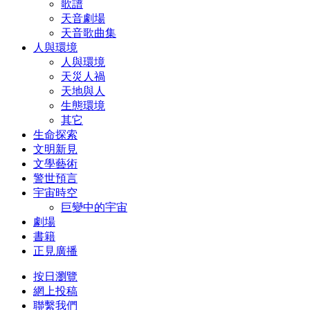
歌譜
天音劇場
天音歌曲集
人與環境
人與環境
天災人禍
天地與人
生態環境
其它
生命探索
文明新見
文學藝術
警世預言
宇宙時空
巨變中的宇宙
劇場
書籍
正見廣播
按日瀏覽
網上投稿
聯繫我們