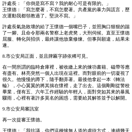
許處長：「你倒是寫不寫？我的耐心可是有限的。」
王懷德：「寫怎麼著，不寫怎麼著。共產黨的暴力與謊言，歷
次運動我都領教過了。堅決不寫。」
許處長氣急敗壞的給了王懷德一個嘴巴子，並照胸口狠狠的踹
了一腳。且命令那兩名警察上老虎凳，大刑伺候。直至王懷德
屈服、轉化與招供，最終讓他放棄修煉。但事與願違，結果未
遂。
8.市公安局正面，並且牌匾字跡依稀可見。
在一間所謂的臨時倉庫裡，被收繳上來的煉功書籍、磁帶等應
有盡有。林亮突然一個人出現在這裡。而對眼前的一切凝視了
很久。他慢慢的蹲下，隨手翻弄著。最後他拿起一本《轉法
輪》，小心翼翼的將其揣在懷裡，走了出去。這個剛剛從警校
畢業，僅有五、六年工作經驗的年輕人，面對突如其來的暴風
驟雨，心裡有著許多莫名的困惑，需要給其解答並予以解開。
9.市公安局審訊室
再一次提審王懷德。
王懷德：「我抗議，你們這種慘無人道的虐待方式，連續幾天