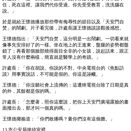
住，死在這裡。讓我們代你受過。你先受受教育，洗洗腦在
說。」
於是就給王懷德播放那些帶有侮辱性的節目以及「天安門自
焚」的鬧劇。片子看完後，許處長讓王懷德談談觀後感想。
王懷德指出：「天安門自焚，這分明是一出鬧劇。一切看來就
像事先安排好了的一樣。坐在地上的王進東，盤腿的姿勢都盤
錯了；再看那個臉部燒得面目全非的小女孩，說起話來，跟正
常人沒有什麼兩樣，簡直就是醫學上的奇蹟。」
許處長：「你在胡說。你說的不對。中央電視台的《焦點訪
談》用事實說話，不可能是假的。你這是誣衊。」
王懷德：「你沒聽社會上流傳的：這遭殃電視台除了日期是真
的外，其餘都是假的嗎。」
許處長：「怎麼著，照你這麼說，把你上天安門廣場露臉的畫
面撥出去，那才叫一個真的嗎。」
王懷德揶揄道：「你們敢播嗎？量你們沒有這個膽。」
13.市公安局接待室裡