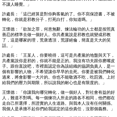
不讓人睡覺。」
許處長：「這已經算是對你夠客氣的了。你不寫保證書，不被
轉化，你就是邪教分子，打死白打，你知道嗎。」
王懷德：「欲加之罪，何患無辭。煉法輪功的人士都是按照真
善忍的標準去做一個好人。你共產黨說是邪教也就變成邪教
了，這是哪家的理，荒唐透頂，荒謬絕倫，簡直是天大的笑
話。」
許處長：「王某人，你要曉得，這可是共產黨的地盤與天下，
共產黨說你是邪的，你就不能是正的。我沒有功夫跟你磨嘴皮
子。跟你直說吧，市裡面認定你為該組織的協調負責人，是一
個有影響的人物，不希望讓你早早的去死。你要是被我們轉化
過來，將會影響一大片的。你也不能敬酒不吃，吃罰酒。上封
給我們的壓力與期限，所以說我的耐心也是有限度的。」
王懷德：「你讓我向哪兒轉化，做一個好人，對社會有益的好
人，難道不對嗎。每一個煉功人所走的路各不相同，他們都在
走自己所選擇，所證實的人生道路。與我本人沒有任何關係。
我個人是承擔不起你們給我認定的這份責任，沒那個義務。」