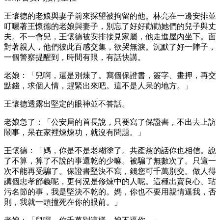
王懷德的老娘與妻子前來探望被拘留的他。林亮在一邊安排並
叮囑著王懷德的老娘與妻子，別忘了好好勸勸她們的兒子與丈
夫。不一會兒，王懷德被安排接見家屬，他走進屋內坐下。面
對著親人，他們彼此百感交集，欲哭無淚。沉默了好一陣子，
一個警察提醒到，時間有限，有話快講。
老娘：「兒啊，還是別煉了。寫個保證書，簽字、畫押，再交
點錢，求個人情，趕緊出來吧。這不是人呆的地方。」
王懷德透露出堅定的眼神並不答話。
老娘急了：「公安局的首長說，只要寫了保證書，不出去上訪
鬧事，呆在家裡煉煉功，就沒有問題。」
王懷德：「媽，你是不是老糊塗了。共產黨的話你也相信。說
了不算，算了不說的事還乾的少嘛。被騙了無數次了。只這一
次不能再受騙了。保證書堅決不寫，錢您可千萬別交。做人得
講個忠孝節義呢，更何況是修煉中的人呢。這種出賣良心、玷
污名節的事，我是堅決不乾的。媽，你也不要用親情逼我，否
則，我就一頭撞死在你的眼前。」