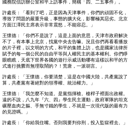
國務院信訪辦公室和平上訪事件，簡稱「四、二五事件」。
許處長：「看到了吧，正是因為天津事件，你們的頑固不化，
導致了問題的嚴重升級，事態的擴大化，影響極其惡劣。北京
方面江澤民主席表示非常震怒，不能容忍。」
王懷德：「你們不是說了，這是上面的意思，天津市政府解決
不了，有本事上北京，找黨中央去告嘛。況且你們再看看播放
的片子裡，以文明的方式，和平的集體上訪，也是國家法律所
賦予的每一個公民的自由平等與人權民主的基本權利。你們睜
眼瞧瞧，天底下世界各國的遊行示威活動哪有這樣以和平的方
式進行挑釁而無理取鬧的？！荒唐，一派胡言。」
許處長：「王懷德，你要清楚，這是在中國大陸，共產黨說了
算，共產黨有著絕對的領導權、統治權力。」
王懷德：「我怎麼不知道。是黨指揮槍。槍桿子裡面出政權。
遠的不說，八九年『六、四』學生民主運動，政府軍隊的坦克
碾壓血肉之軀、手無寸鐵的學生，不就是一次現代版的最有力
的見證嗎。」
許處長：「你給我住嘴。否則我要判你刑，投入監獄裡去。」