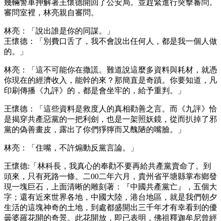
幾輛警車押解著王懷德開回了公安局。並趕緊進行突擊審問。
審問室裡，林亮親自審問。
林亮：「說出誰是你的同謀。」
王懷德：「別費口舌了，我不會說出任何人，都是我一個人做
的。」
林亮：「這不可能你在撒謊。難道說這麼多資料與耗材，就憑
你現在的經濟收入，能幹的來？那簡直是奇蹟。你要知道，凡
印刷傳播《九評》的，都是會坐牢的，給予重判。」
王懷德：「這些資料是救度人的真相勸善之言。而《九評》恰
是揭穿共產惡黨的一把利劍，也是一架照妖鏡，從而扒掉了邪
黨的偽善畫皮，露出了你們猙獰而又醜陋的嘴臉。」
林亮：「住嘴，不許煽動反黨言論。」
王懷德:「林科長，我真心的奉勸不要再給共產黨賣命了。到
頭來，只有死路一條。二00二年六月，貴州省平塘縣掌布鄉發
現一塊巨石，上面清晰的雕刻著：『中國共產黨亡』，五個大
字；還有近來世界各地，中國大陸，港台地區，就是我們朝夕
生活的這塊神奇的土地，到處都盛開出三千年才有幸看到的優
曇婆羅花開的奇景。此花開放，即已表明，佛祖釋迦牟尼曾經