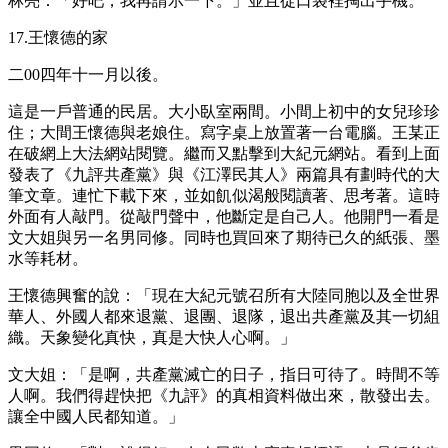
林亮：「好吧，我再請示一下。」並且從口袋裡掏出手機。
17.王懷德的家
二00四年十一月以後。
這是一戶普通的民居。大小臥室兩間。小間上初中的女兒珍珍
住；大間王懷德與老娘住。寫字桌上放置著一台電腦。王某正
在破網上大法網站閱覽。繼而又點擊到大紀元網站。看到上面
發表了《九評共產黨》與《江澤民其人》兩篇具有劃時代的大
筆文章。連忙下載下來，並如飢似渴般閱讀著、思考著。這時
外面有人敲門。從敲門聲中，他斷定是自己人。他開門一看是
文大姐與另一名男同修。同時也買回來了期待已久的紙張、墨
水等耗材。
王懷德興奮的說：「現在大紀元號召所有大陸同胞以及全世界
華人、外國人都來退黨、退團、退隊，退出共產黨及其一切組
織。天象變化真快，真是大快人心啊。」
文大姐：「是啊，共產黨滅亡的日子，指日可待了。時間不等
人啊。我們得趕快把《九評》的真相資料做出來，散發出去。
讓全中國人民都知道。」