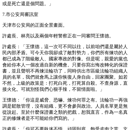
或是死亡還是個問題。」
7.市公安局審訊室
天津市公安局的正面全景畫面。
許處長、林亮以及兩個年輕警察正在一同審問王懷德。
許處長：「王懷德，這一次可不同以往，以前咱們還是屬於人
民內部矛盾。可今天你我卻成了敵對勢力，你們所有煉功的人
都已成為了階級敵人、國家專政的對像。但是呢，親愛的黨也
會給你本人一個改過自新的機會。只要你寫出悔改轉化的保證
書，並且聲明不再煉法輪功了，同時供出市區級法輪功組織人
員的名單，我們就會馬上讓你恢復人身自由，回家團聚。如若
不然，上級的政策是：打死白死，打死算自殺。不查身源，直
接火化。可就別怪我們心狠手辣，不留情面啦。」
王懷德：「你這是威脅、恐嚇。煉功何罪之有。法輪功一再強
調是鬆散管理，沒有組織，更不會參與政治。人員名單更是無
從說起。至於什麼保證書之類的把戲，恕我直言，作為一名真
正的修煉者是不可能給你們寫的。」
許處長：「你可不要執迷不悟，頑固到底，飽受皮肉之苦。文