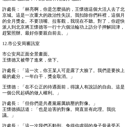
許處長：「林亮啊，你是怎麼搞的，王懷德這個大活人去了北
京城。這是一次重大的政治性失誤。我扣除你們科裡，這個月
的全月獎金。不要頂嘴、拉客觀，我現在不聽。對了，你趕快
派人到北京將王懷德等一行十六個法輪功上訪分子押解回津，
趕緊照辦。最好你要親自前去。」
12.市公安局審訊室
市公安局正面全景畫面。
王懷德又被帶了進來，坐下。
許處長：「這一次，你王某人可是露了大臉了。我們是要挨上
級的處分，一年白干，獎金取消。」
王懷德：「在不公正的待遇面前，得讓人有說話的自由。這是
一個公民起碼的做人權利。」
許處長：「但你們是共產黨嚴厲鎮壓的對像。」
王懷德插話道：「也是迫害的對像。簡直豈有此理。我抗
議。」
許處長：「這一次我們不動刑。免得你虛弱的身子骨承受不