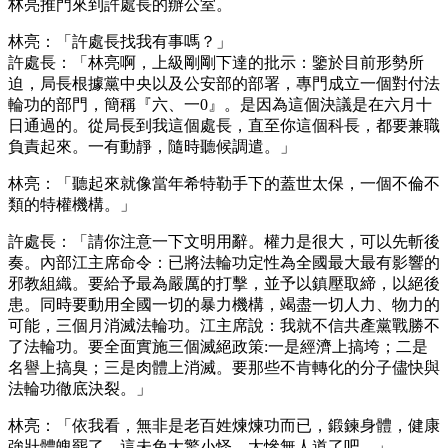
林亮推門來到許處長的辦公室。
林亮：「許處長找我有事嗎？」
許處長：「林亮啊，上級剛剛下達的批示：鑒於目前形勢所
迫，局長根據黨中央以及公安部的部署，專門成立一個對付法
輪功的部門，簡稱『六、一0』。是因為這個決議是在六月十
日通過的。從局長到我這個處長，直至你這個科長，都要兼職
負責起來。一有動靜，隨時聽候調遣。」
林亮：「聽起來就像當年希特勒手下的蓋世太保，一個不倫不
類的特權機構。」
許處長：「請你注意一下文明用辭。權力是很大，可以先斬後
奏。內部江主席命令：已將法輪功定性為全國最大最有影響的
邪教組織。要給予最為嚴厲的打擊，並予以鎮壓取締，以絕後
患。同時要動用全國一切的暴力機構，竭盡一切人力、物力的
可能，三個月消滅法輪功。江主席說：我就不信共產黨戰勝不
了法輪功。要全面實施三個滅絕政策:一是經濟上搞垮；二是
名譽上搞臭；三是肉體上消滅。要那些不肯轉化的分子儘快與
法輪功徹底決裂。」
林亮：「依我看，無非是老百姓煉煉功而已，鍛鍊身體，健康
強壯體魄罷了，這未免大驚小怪，太慘無人道了吧。」