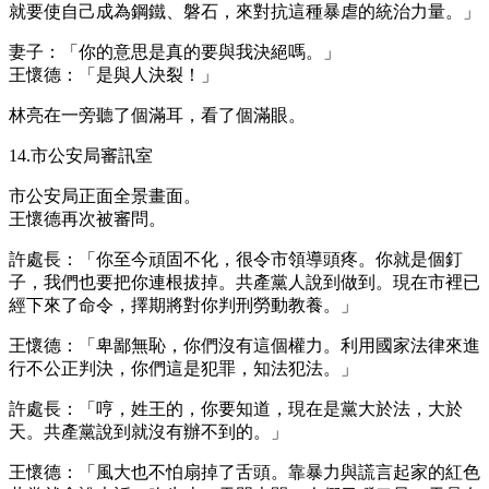
就要使自己成為鋼鐵、磐石，來對抗這種暴虐的統治力量。」
妻子：「你的意思是真的要與我決絕嗎。」
王懷德：「是與人決裂！」
林亮在一旁聽了個滿耳，看了個滿眼。
14.市公安局審訊室
市公安局正面全景畫面。
王懷德再次被審問。
許處長：「你至今頑固不化，很令市領導頭疼。你就是個釘
子，我們也要把你連根拔掉。共產黨人說到做到。現在市裡已
經下來了命令，擇期將對你判刑勞動教養。」
王懷德：「卑鄙無恥，你們沒有這個權力。利用國家法律來進
行不公正判決，你們這是犯罪，知法犯法。」
許處長：「哼，姓王的，你要知道，現在是黨大於法，大於
天。共產黨說到就沒有辦不到的。」
王懷德：「風大也不怕扇掉了舌頭。靠暴力與謊言起家的紅色