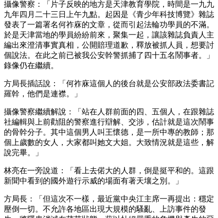
攝像警察：「片子反映的地方是天津教育學院，時間是一九九
九年四月二十三日上午九點。起因是《青少年科技博覽》雜誌
發表了一篇署名何祚庥的文章，從而引起法輪功學員的不滿。
於是天津當地的學員紛紛前來，聚集一起，讓該雜誌負責人主
編出來澄清事實真相，公開賠理道歉，釋放被抓人員，想要討
個說法。在此之前已被我公安幹警抓捕了四十五名鬧事者。」
錄像仍在繼續。
方局長插話說：「何祚庥這個人的後台就是公安部政法委書記
羅幹，他們是連襟。」
攝像警察繼續解說：「站在人群前面的四、五個人，在跟雜誌
社編輯與上前勸阻的警察進行辯解、交涉，估計就是這次鬧事
的骨幹分子。其中這個男人叫王懷德，是一所中專的教師；那
個上歲數的女人，大家都叫她文大姐。大致情況就是這些，解
說完畢。」
林亮在一旁說道：「看上去偌大的人群，倒是挺平和的。這跟
新聞中看到的國外遊行示威的場面有著天壤之別。」
方局長：「但這次不一樣，最近黨中央江主席一再提出：穩定
壓倒一切。不允許各地區出現大規模的騷亂、上訪事件的發