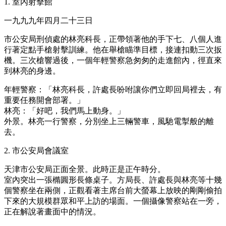
1. 室內射擊館
一九九九年四月二十三日
市公安局刑偵處的林亮科長，正帶領著他的手下七、八個人進
行著定點手槍射擊訓練。他在舉槍瞄準目標，接連扣動三次扳
機。三次槍響過後，一個年輕警察急匆匆的走進館內，徑直來
到林亮的身邊。
年輕警察：「林亮科長，許處長吩咐讓你們立即回局裡去，有
重要任務開會部署。」
林亮：「好吧，我們馬上動身。」
外景。林亮一行警察，分別坐上三輛警車，風馳電掣般的離
去。
2. 市公安局會議室
天津市公安局正面全景。此時正是正午時分。
室內突出一張橢圓形長條桌子。方局長、許處長與林亮等十幾
個警察坐在兩側，正觀看著主席台前大螢幕上放映的剛剛偷拍
下來的大規模群眾和平上訪的場面。一個攝像警察站在一旁，
正在解說著畫面中的情況。