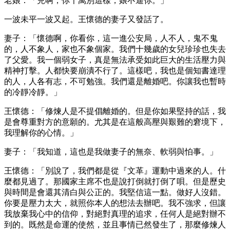
老娘：「兒啊，你千萬別這樣，娘不逼你。」
一波未平一波又起。王懷德的妻子又發話了。
妻子：「懷德啊，你看你，這一進公安局，人不人，鬼不鬼
的，人不象人，家也不象個家。我們十幾歲的女兒珍珍也失去
了父愛。我一個弱女子，真是無法承受如此巨大的生活壓力與
精神打擊。人都快要崩潰不行了。這樣吧，我也是個知書達理
的人，人各有志，不可勉強。我們還是離婚吧。你讓我也暫時
的冷靜冷靜。」
王懷德：「修煉人是不提倡離婚的。但是你如果堅持的話，我
是會尊重對方的意願的。尤其是在這般高壓與艱難的窘境下，
我理解你的心情。」
妻子：「我知道，這也是我做妻子的無奈、軟弱與怕事。」
王懷德：「別說了，我們都是從『文革』運動中過來的人。什
麼都見過了。那國家主席不也是說打倒就打倒了唄。但是歷史
與時間是會還其清白與公正的。我堅信這一點。做好人沒錯。
你要是壓力太大，就照你本人的想法去辦吧。我不強求，但讓
我放棄我心中的信仰，對絕對真理的追求，任何人是絕對辦不
到的。既然是命運的使然，並且事情已然發生了，那麼修煉人