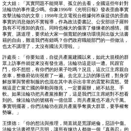
文大姐：「其實問題不能簡單、孤立的去看，全國這些年針對
法輪功的事件還少嗎。你象1996年《光明日報》發表歪曲事實
攻擊法輪功的文章；1998年北京電視台根據何祚庥提供的歪曲
事實的消息做的不實報導，作為政法委書記、公安部頭子羅幹
負有不可推卸的責任。同時也極大的傷害了修煉者的感情。擺
事實、講道理，要求給大家一個寬鬆的煉功環境與出版大法書
籍的自由，難道我們有錯嗎？你們政府職能部門的一些做法，
也太不講理了，太沒有國法天理啦。」
許處長：「你要知道，自從共產黨建國以來，如此大規模的群
眾上訪事件就從來沒有發生過。法輪功這是頭一遭。民跟官
鬥，你不想想，有你們的好果子吃嗎？況且，這次江主席親自
坐車，整條府佑街視察了一遍。去北京上訪的隊伍裡，對身穿
解放軍與警察制服的也混在其中表示出非常的震驚和震怒。聲
稱這是亡黨亡國的舉動與徵兆，一定要嚴辦，絕不姑息、手
軟。如果法輪功把共產黨推翻了，這是我們江主席絕對不想看
到的。煉法輪功的號稱有一億信眾，而共產黨也不過六千萬。
事實明擺著，你們法輪功在跟共產黨爭奪廣大群眾，要爭權奪
勢嘛。」
王懷德：「你的想法與推理，簡直就是荒謬絕倫，惡語中傷。
法輪大法書裡早已言明，讓所有煉功人都做一個『真善忍』的