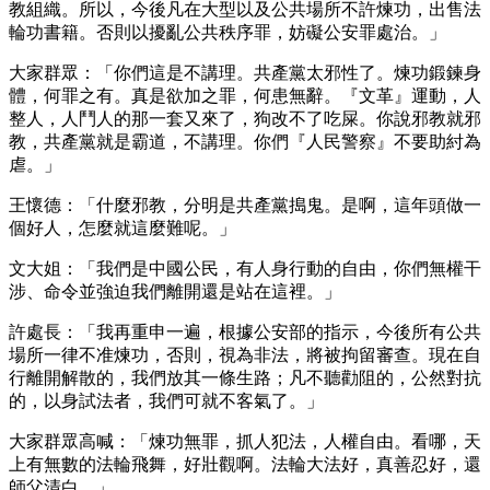
教組織。所以，今後凡在大型以及公共場所不許煉功，出售法
輪功書籍。否則以擾亂公共秩序罪，妨礙公安罪處治。」
大家群眾：「你們這是不講理。共產黨太邪性了。煉功鍛鍊身
體，何罪之有。真是欲加之罪，何患無辭。『文革』運動，人
整人，人鬥人的那一套又來了，狗改不了吃屎。你說邪教就邪
教，共產黨就是霸道，不講理。你們『人民警察』不要助紂為
虐。」
王懷德：「什麼邪教，分明是共產黨搗鬼。是啊，這年頭做一
個好人，怎麼就這麼難呢。」
文大姐：「我們是中國公民，有人身行動的自由，你們無權干
涉、命令並強迫我們離開還是站在這裡。」
許處長：「我再重申一遍，根據公安部的指示，今後所有公共
場所一律不准煉功，否則，視為非法，將被拘留審查。現在自
行離開解散的，我們放其一條生路；凡不聽勸阻的，公然對抗
的，以身試法者，我們可就不客氣了。」
大家群眾高喊：「煉功無罪，抓人犯法，人權自由。看哪，天
上有無數的法輪飛舞，好壯觀啊。法輪大法好，真善忍好，還
師父清白。」