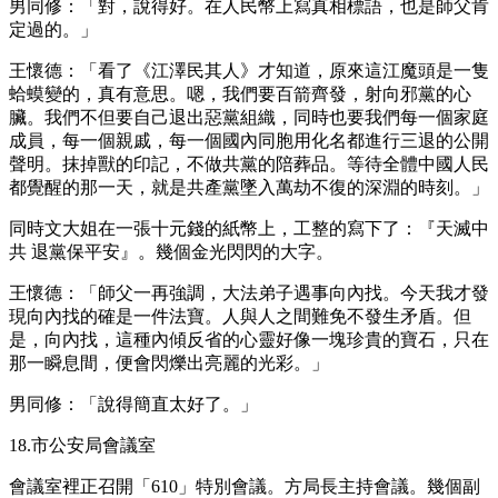
男同修：「對，說得好。在人民幣上寫真相標語，也是師父肯
定過的。」
王懷德：「看了《江澤民其人》才知道，原來這江魔頭是一隻
蛤蟆變的，真有意思。嗯，我們要百箭齊發，射向邪黨的心
臟。我們不但要自己退出惡黨組織，同時也要我們每一個家庭
成員，每一個親戚，每一個國內同胞用化名都進行三退的公開
聲明。抹掉獸的印記，不做共黨的陪葬品。等待全體中國人民
都覺醒的那一天，就是共產黨墜入萬劫不復的深淵的時刻。」
同時文大姐在一張十元錢的紙幣上，工整的寫下了：『天滅中
共 退黨保平安』。幾個金光閃閃的大字。
王懷德：「師父一再強調，大法弟子遇事向內找。今天我才發
現向內找的確是一件法寶。人與人之間難免不發生矛盾。但
是，向內找，這種內傾反省的心靈好像一塊珍貴的寶石，只在
那一瞬息間，便會閃爍出亮麗的光彩。」
男同修：「說得簡直太好了。」
18.市公安局會議室
會議室裡正召開「610」特別會議。方局長主持會議。幾個副