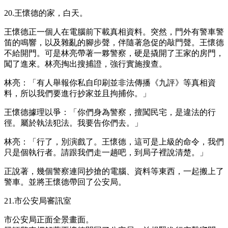
20.王懷德的家，白天。
王懷德正一個人在電腦前下載真相資料。突然，門外有警車警
笛的鳴響，以及雜亂的腳步聲，伴隨著急促的敲門聲。王懷德
不給開門。可是林亮帶著一夥警察，硬是撬開了王家的房門，
闖了進來。林亮掏出搜捕證，強行實施搜查。
林亮：「有人舉報你私自印刷並非法傳播《九評》等真相資
料，所以我們要進行抄家並且拘捕你。」
王懷德據理以爭：「你們身為警察，擅闖民宅，是違法的行
徑。屬於執法犯法。我要告你們去。」
林亮：「行了，別演戲了。王懷德，這可是上級的命令，我們
只是個執行者。請跟我們走一趟吧，到局子裡說清楚。」
正說著，幾個警察連同抄搶的電腦、資料等東西，一起搬上了
警車。並將王懷德帶回了公安局。
21.市公安局審訊室
市公安局正面全景畫面。