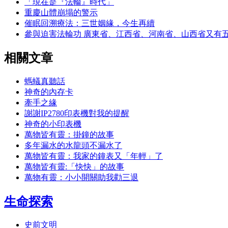
「現在是『法輪』時代」
重慶山體崩塌的警示
催眠回溯療法：三世姻緣，今生再續
參與迫害法輪功 廣東省、江西省、河南省、山西省又有
相關文章
螞蟻真聽話
神奇的內存卡
牽手之緣
謝謝IP2780印表機對我的提醒
神奇的小印表機
萬物皆有靈：掛鐘的故事
多年漏水的水龍頭不漏水了
萬物皆有靈：我家的鐘表又「年輕」了
萬物皆有靈:「快快」的故事
萬物有靈：小小開關助我勸三退
生命探索
史前文明