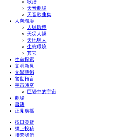
歌譜
天音劇場
天音歌曲集
人與環境
人與環境
天災人禍
天地與人
生態環境
其它
生命探索
文明新見
文學藝術
警世預言
宇宙時空
巨變中的宇宙
劇場
書籍
正見廣播
按日瀏覽
網上投稿
聯繫我們