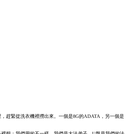
趕緊從洗衣機裡撈出來。一個是8G的ADATA，另一個是
子裡想：我們用的不一樣，我們是大法弟子，U盤是我們的法