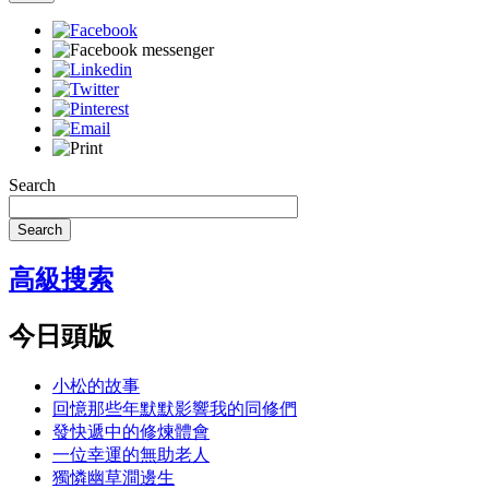
Search
Search
高級搜索
今日頭版
小松的故事
回憶那些年默默影響我的同修們
發快遞中的修煉體會
一位幸運的無助老人
獨憐幽草澗邊生