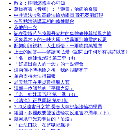
散文：蟬唱悠悠君心可知
萬物有靈（音頻）：「獅畫」治病的奇蹟
中共違法收監高齡法輪功學員 致死案例頻現
在景點洪法講真相的修煉體會
為他的一念
記在聖塔芭芭拉與丹麥村的集體修煉與採風之旅
天象異常下的三峽大壩：從暴雨到地震的反思
配樂朗讀視頻：人生感悟：一雨吹銷萬裡塵
上士的回答——解讀陶弘景《詔問山中何所有賦詩以答》
「名」娃娃現形記 第二季（4）
「好壞出自人的一念」的一點體會
煉兩個小時抱輪之後，我的眼睛亮了
弟弟支持大法得福報
老天爺正在用災難提醒人類
清朝一位師爺的「平庸之惡」
「名」娃娃現形記 第二季（3）
《清流》正見周報 第951期
7.20反迫害日之前 長春大肆綁架法輪功學員
組圖：多國政要聲援法輪功反迫害27周年（下）
銀河系中光彩奪目的「吊燈」
「正法口訣」在監獄裡飄揚