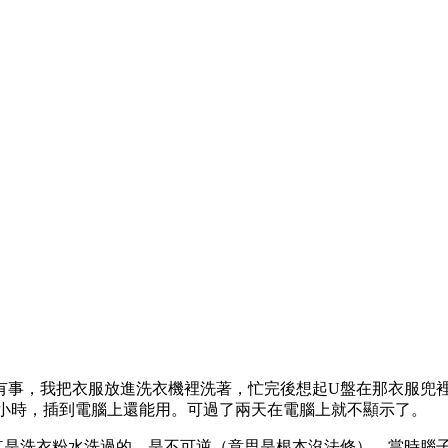
事，我把衣服放進洗衣機裡洗著，忙完後想起U盤在那衣服兜裡，
概一小時，插到電腦上還能用。可過了兩天在電腦上就不顯示了。
其是洗衣粉水洗過的，是不可逆（意思是根本沒法修）。當時腦