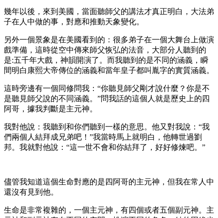
幾年以後，來到美國，當面聽師父的講法才真正明白，大法弟
子在人中做的事，對應和推動天象變化。
另外一個景象是在美國看到的：很多弟子在一個大舞台上做演
戲準備，這時從空中傳來師父恢弘的法音，大部分人聽到的
是:五千年大戲，神韻開演了。而我聽到的是不同的涵義，瞬
間明白康熙大帝傳位的涵義和當年皇子都叫胤字的實質涵義。
這時旁邊有一個同修問我：“你聽見師父剛才說什麼？你是不
是聽見師父說的不同涵義。”問我話的這個人就是歷史上的四
阿哥，據我判斷是主元神。
我對他說：我聽到和你們聽到一樣的意思。他又對我說：“我
們兩個人結拜成兄弟吧！”我當時馬上就明白，他轉世過劉
邦。我就對他說：“這一世不會和你結拜了，好好修煉吧。”
儘管我知道這個生命對應的是四阿哥的主元神，但我在常人中
還沒有見到他。
生命是非常複雜的，一個主元神，有四個或者五個副元神。主