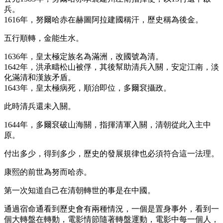
兵。
1616年，努爾哈赤在赫圖阿拉建國稱汗，歷史稱為後金。
五行順轉，金能生水。
1636年，皇太極定族名為滿洲，改國號為清。
1642年，洪承疇松山被俘，其後幫助清兵入關，安定江南，淡
化滿清和漢族矛盾。
1643年，皇太極病死，順治即位，多爾袞攝政。
此時清兵還未入關。
1644年，多爾袞破山海關，指揮清軍入關，清朝從此入主中
原。
付出多少，得到多少，歷史的發展規律也必須符合這一法理。
康熙的前世為努而哈赤。
第一次知道自己在清朝轉世的事是在中國。
通過宿命通看到歷史會有兩種情況，一個是置身事外，看到一
個大轉盤在轉動，電影情節隨著轉盤運動，電影中每一個人，