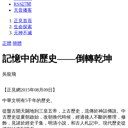
RSS訂閱
天音播客
正見首頁
生命探索
元神不滅
正體
簡體
記憶中的歷史——倒轉乾坤
吳龍飛
【正見網2015年08月09日】
中華文明有5千年的歷史。
從盤古開天闢地到三皇五帝，上古歷史，流傳於神話傳說。中
古歷史從夏朝啟始，改朝換代時候，經過後人不斷的整理，修
飾，見諸於經史子集，明清小說，和古人札記中。現代歷史從