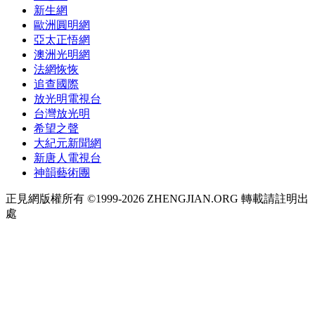
新生網
歐洲圓明網
亞太正悟網
澳洲光明網
法網恢恢
追查國際
放光明電視台
台灣放光明
希望之聲
大紀元新聞網
新唐人電視台
神韻藝術團
正見網版權所有 ©1999-2026 ZHENGJIAN.ORG 轉載請註明出
處