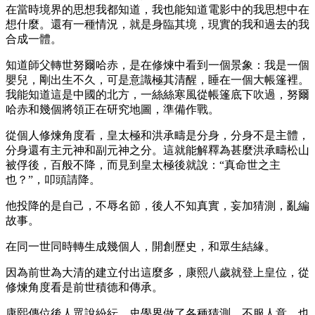
在當時境界的思想我都知道，我也能知道電影中的我思想中在
想什麼。還有一種情況，就是身臨其境，現實的我和過去的我
合成一體。
知道師父轉世努爾哈赤，是在修煉中看到一個景象：我是一個
嬰兒，剛出生不久，可是意識極其清醒，睡在一個大帳篷裡。
我能知道這是中國的北方，一絲絲寒風從帳篷底下吹過，努爾
哈赤和幾個將領正在研究地圖，準備作戰。
從個人修煉角度看，皇太極和洪承疇是分身，分身不是主體，
分身還有主元神和副元神之分。這就能解釋為甚麼洪承疇松山
被俘後，百般不降，而見到皇太極後就說：“真命世之主
也？”，叩頭請降。
他投降的是自己，不辱名節，後人不知真實，妄加猜測，亂編
故事。
在同一世同時轉生成幾個人，開創歷史，和眾生結緣。
因為前世為大清的建立付出這麼多，康熙八歲就登上皇位，從
修煉角度看是前世積德和傳承。
康熙傳位後人眾說紛紜，史學界做了各種猜測，不服人意，也