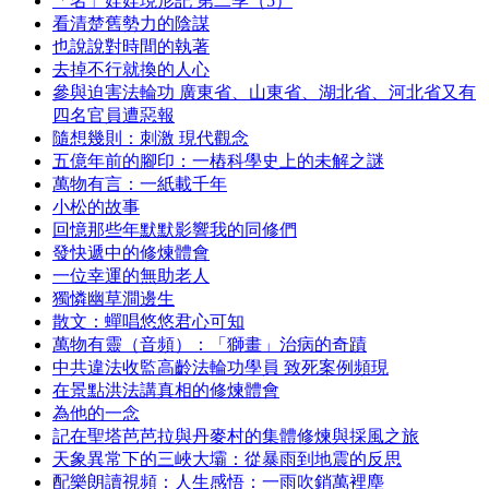
「名」娃娃現形記 第二季（5）
看清楚舊勢力的陰謀
也說說對時間的執著
去掉不行就換的人心
參與迫害法輪功 廣東省、山東省、湖北省、河北省又有
四名官員遭惡報
隨想幾則：刺激 現代觀念
五億年前的腳印：一樁科學史上的未解之謎
萬物有言：一紙載千年
小松的故事
回憶那些年默默影響我的同修們
發快遞中的修煉體會
一位幸運的無助老人
獨憐幽草澗邊生
散文：蟬唱悠悠君心可知
萬物有靈（音頻）：「獅畫」治病的奇蹟
中共違法收監高齡法輪功學員 致死案例頻現
在景點洪法講真相的修煉體會
為他的一念
記在聖塔芭芭拉與丹麥村的集體修煉與採風之旅
天象異常下的三峽大壩：從暴雨到地震的反思
配樂朗讀視頻：人生感悟：一雨吹銷萬裡塵