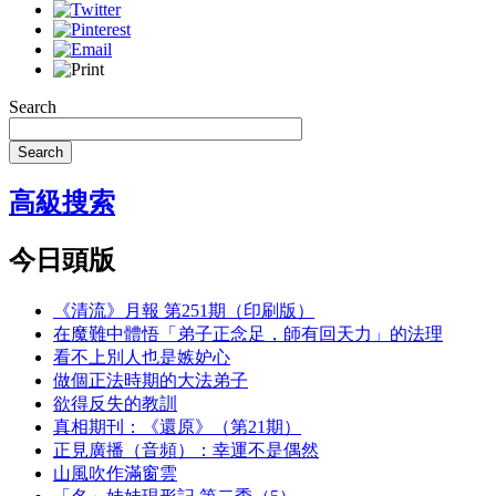
Search
Search
高級搜索
今日頭版
《清流》月報 第251期（印刷版）
在魔難中體悟「弟子正念足，師有回天力」的法理
看不上別人也是嫉妒心
做個正法時期的大法弟子
欲得反失的教訓
真相期刊：《還原》（第21期）
正見廣播（音頻）：幸運不是偶然
山風吹作滿窗雲