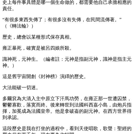
史上每件事具體是哪一個生命做的，都需要他自己承擔相應的
責任。
“有很多東西失傳了；有很多沒有失傳，在民間流傳著。”
（《轉法輪》）
歷史，總會以某種形式保存真相。
雍正暴死，確實是被呂四娘所殺。
識神死，元神生。（編者註：元神是指副元神，識神是指主元
神。）
這是舊宇宙開創《封神榜》演繹的歷史。
大法能破一切迷。
多爾袞為大清入主中原立下汗馬功勞，在雍正那一世遭囚禁，
鬱鬱寡歡，落寞而終。後來轉世到法國科西嘉小島，由炮兵指
揮，加冕成為法國皇帝。他是拿破崙的副元神。在西方世界得
到承認。
這段歷史是我在打坐的過程中，看到天使唱歌，歌聲：聖經的