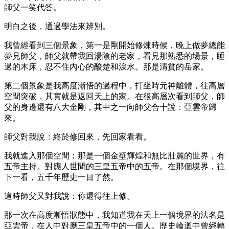
師父一笑代答。
明白之後，通過學法來辨別。
我曾經看到三個景象，第一是剛開始修煉時候，晚上做夢總能
夢見師父，師父就帶我回湯陰的老家，看見那熟悉的場景，睡
過的木床，忍不住內心的酸楚和淚水。那是清貧的岳家。
第二個景象是我高度漸悟的過程中，打坐時元神離體，往高層
空間突破，其實就是返回天上的家。在很高層次看到師父，師
父的身邊還有八大金剛，其中之一向師父合十說：亞雲帝歸
來。
師父對我說：終於修回來，先回家看看。
我就進入那個空間：那是一個金壁輝煌和無比壯麗的世界，有
五帝主持。對應人世間的三皇五帝中的五帝。在那個境界，往
下一看，五千年歷史一目了然。
這時師父又對我說：你還得往上修。
那一次在高度漸悟狀態中，我知道我在天上一個境界的法名是
亞雲帝，在人中對應三皇五帝中的一個人。歷史輪迴中曾經轉