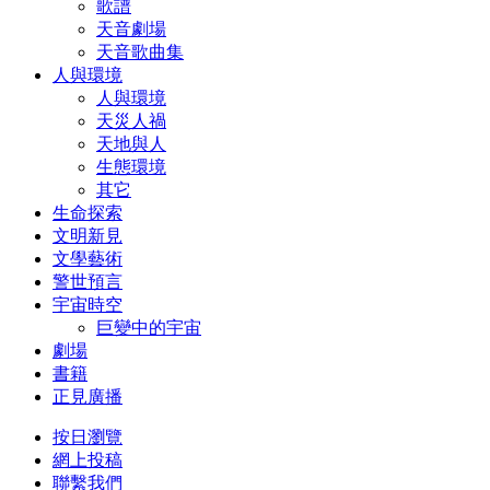
歌譜
天音劇場
天音歌曲集
人與環境
人與環境
天災人禍
天地與人
生態環境
其它
生命探索
文明新見
文學藝術
警世預言
宇宙時空
巨變中的宇宙
劇場
書籍
正見廣播
按日瀏覽
網上投稿
聯繫我們