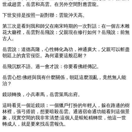
世成趙雲，岳雲和高雲。在另外空間對應雲龍。
下世安排是按照一副對聯：雲龍沖天高。
第三次是看到我和師父在南宋時期的一次對話：在一個古木雕
花大廳裡，岳雲對岳飛說：父親現在修行如何？岳飛說：前無
古人。
岳雲說：道德高隆，心性轉化為功，神通廣大，父親可以斬盡
朝廷上的貪官佞臣。為何還要這般忍耐？
岳飛沉默不語。過一會才說：你要看佛經傳記。
岳雲心想:佛經與我有什麼關係，朝廷這麼混亂，竟然無人能
治？
鏡頭轉換，小兵牽馬，岳雲策馬出府。
這時看見一個近鏡頭：一個獵戶打扮的年輕人，躲在路邊的樹
林裡，張弓搭箭，想要暗殺岳雲。通過宿命通功能看到這個景
象，現實空間的我非常清楚:這個人是蜈蚣精轉世，他這一世
轉成人，就是要來找岳雲報仇。