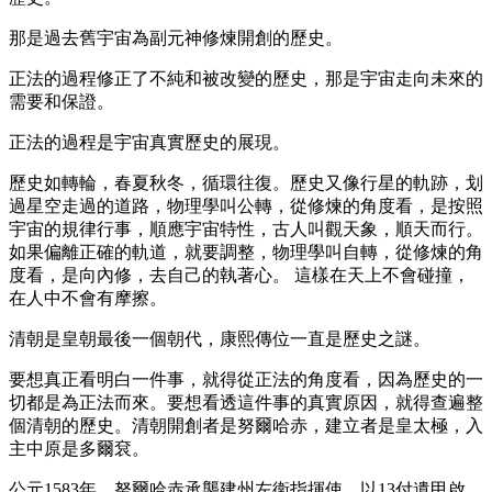
那是過去舊宇宙為副元神修煉開創的歷史。
正法的過程修正了不純和被改變的歷史，那是宇宙走向未來的
需要和保證。
正法的過程是宇宙真實歷史的展現。
歷史如轉輪，春夏秋冬，循環往復。歷史又像行星的軌跡，划
過星空走過的道路，物理學叫公轉，從修煉的角度看，是按照
宇宙的規律行事，順應宇宙特性，古人叫觀天象，順天而行。
如果偏離正確的軌道，就要調整，物理學叫自轉，從修煉的角
度看，是向內修，去自己的執著心。 這樣在天上不會碰撞，
在人中不會有摩擦。
清朝是皇朝最後一個朝代，康熙傳位一直是歷史之謎。
要想真正看明白一件事，就得從正法的角度看，因為歷史的一
切都是為正法而來。要想看透這件事的真實原因，就得查遍整
個清朝的歷史。清朝開創者是努爾哈赤，建立者是皇太極，入
主中原是多爾袞。
公元1583年，努爾哈赤承襲建州左衛指揮使，以13付遺甲啟