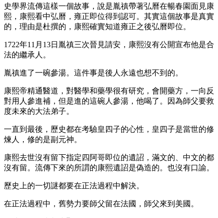
史學界流傳這樣一個故事，說是胤禛帶著弘曆在暢春園面見康
熙，康熙看中弘曆，雍正即位得到認可。其實這個故事是真實
的，理由是杜撰的，康熙確實知道雍正之後弘曆即位。
1722年11月13日胤禛三次晉見請安，康熙沒有公開宣布他是合
法的繼承人。
胤禛進了一碗參湯。這件事是後人永遠也想不到的。
康熙帝精通醫道，對醫學和藥學很有研究，會開藥方，一向反
對用人參進補，但是進的這碗人參湯，他喝了。因為師父要救
度未來的大法弟子。
一直到最後，歷史都在考驗皇四子的心性，皇四子是當世的修
煉人，修的是副元神。
康熙去世沒有留下指定四阿哥即位的遺詔，滿文的、中文的都
沒有留。流傳下來的所謂的康熙遺詔是偽造的。也沒有口諭。
歷史上的一切謎都要在正法過程中解決。
在正法過程中，舊勢力要師父留在法國，師父來到美國。