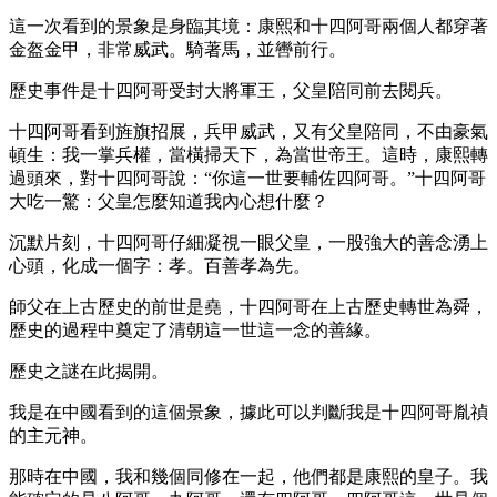
這一次看到的景象是身臨其境：康熙和十四阿哥兩個人都穿著
金盔金甲，非常威武。騎著馬，並轡前行。
歷史事件是十四阿哥受封大將軍王，父皇陪同前去閱兵。
十四阿哥看到旌旗招展，兵甲威武，又有父皇陪同，不由豪氣
頓生：我一掌兵權，當橫掃天下，為當世帝王。這時，康熙轉
過頭來，對十四阿哥說：“你這一世要輔佐四阿哥。”十四阿哥
大吃一驚：父皇怎麼知道我內心想什麼？
沉默片刻，十四阿哥仔細凝視一眼父皇，一股強大的善念湧上
心頭，化成一個字：孝。百善孝為先。
師父在上古歷史的前世是堯，十四阿哥在上古歷史轉世為舜，
歷史的過程中奠定了清朝這一世這一念的善緣。
歷史之謎在此揭開。
我是在中國看到的這個景象，據此可以判斷我是十四阿哥胤禎
的主元神。
那時在中國，我和幾個同修在一起，他們都是康熙的皇子。我