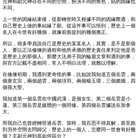
元神和副元神存在不同的空間，扮演不同的角色，結的因緣也
不同。
上一世的因緣結束後，從新轉世時又根據不同的因緣際遇，和
自己歷史上做的事結緣了願。從這件事可以悟到，歷史上一個
名人在今世有好幾個，就像前面提到的幾個雍正。
所以，很多學員說自己是歷史的某某名人，其實，是不是那個
人，要以正法修煉的過程和他所承擔的歷史責任來判定他是否
是歷史上的那個人。那麼大法弟子寫的輪迴文章和遇到的事，
與官方記載不盡相同，常人不明白法理，就難以理解。
在修煉初期，我遇到更奇怪的事，比如說我知道五個岳雲，兩
個唐玄宗，兩個趙雲，兩個項羽。兩個楊玉環，三個嫦娥，四
個孫大聖。
我知道第一個岳雲在中國武漢，是個女生。第二個岳雲是小
蓮。第三個岳雲是媒體的一個同修。第四個岳雲據說在加拿
大。
而我自己也曾經轉世過岳雲。當時，我百思不得其解，甚至跑
到另外空間去問師父：歷史上的一個人，怎麼同一世會有好幾
個？主副元神到底如何區分？