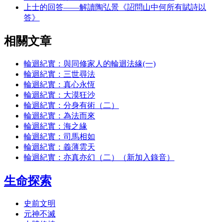
上士的回答——解讀陶弘景《詔問山中何所有賦詩以
答》
相關文章
輪迴紀實：與同修家人的輪迴法緣(一)
輪迴紀實：三世尋法
輪迴紀實：真心永恆
輪迴紀實：大漠狂沙
輪迴紀實：分身有術（二）
輪迴紀實：為法而來
輪迴紀實：海之緣
輪迴紀實：司馬相如
輪迴紀實：義薄雲天
輪迴紀實：亦真亦幻（二）（新加入錄音）
生命探索
史前文明
元神不滅