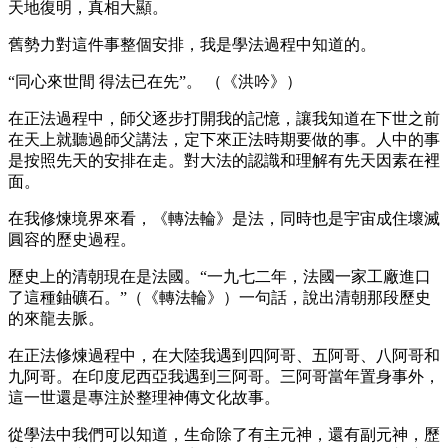
天地復明，真相大顯。
舊勢力對這件事整個安排，我是學法過程中知道的。
“同心來世間 得法已在先”。 （《洪吟》）
在正法過程中，師父逐步打開我的記憶，讓我知道在下世之前
在天上就聽過師父講法，定下來正法時期要做的事。人中的事
是按照先天的安排在走。對大法的認識和理解有先天因素在裡
面。
在我修煉境界來看，《轉法輪》是法，同時也是宇宙成住壞滅
圓容的歷史過程。
歷史上的清朝現在是法國。“一九七二年，法國一家工廠進口
了這種鈾礦石。”（《轉法輪》）一句話，說出清朝那段歷史
的來龍去脈。
在正法修煉過程中，在大陸我遇到四阿哥、五阿哥、八阿哥和
九阿哥。在印度尼西亞我遇到三阿哥。三阿哥當年置身事外，
這一世還是專注於整理神傳文化故事。
從學法中我們可以知道，生命除了有主元神，還有副元神，歷