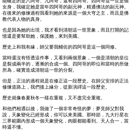
能確定的是八阿哥、九阿哥，還有四阿哥。四阿哥這一世是個
女身，我確定她是當年四阿哥的副元神，精通佛法的副元神。
在後來的修煉過程我看到她的來源是一個大穹之主，而且是佛
教代表人物的真身。
也是因為她的出現，我才看到清朝這一世景象，而且打開的記
憶還是要幫助她，保護她，來到美國。
歷史上和我有緣，師父要我輔佐的四阿哥是這一個同修。
當時還沒有悟透這件事，又看到兩個景象，一個是清朝的皇位
是裂成兩半的，逐漸的合成一個。四阿哥的即位和當時的所做
所為，確實造成清朝這一世的分裂。
但是，正法的過程就是在修正這一段歷史。在師父安排的正法
修煉道路上，我們接上緣分，從新演繹這一段歷史。
歷史就像春夏秋冬一樣在重複，又不盡完全重複。
和他們相遇以後，我做了一個非常奇怪的夢：夢見師父對我
說，天象變化已經形成，你可以來美國。那時節，九大行星在
三界範圍內形成一個天象變化，肉眼都能看到。天人合一，當
時還不懂。