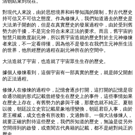
清朝結束到現在。
對現代人來說，由於思想境界和科學知識的限制，對古代歷史
持可信又不可信之態度。作為修煉人，我們知道過去的歷史是
大法弟子開創的，但是在真實歷史的發展過程中，由於受到舊
勢力的干擾，不是完全符合未來正法的要求。而且，舊宇宙的
智慧只能救度副元神，所以舊宇宙造就的歷史對於主元神修煉
者來說，不一定看得懂，因為他不是發生在我們主元神所生活
的世界，他所經歷的過程在副元神所在的空間中。
大法造就了宇宙，也造就了宇宙眾生生存的歷史。
據個人修煉看到，這個宇宙有一部真實的歷史，就是師父開創
的正法過程。
修煉人在修煉的過程中，記憶會逐步打開，這打開的記憶是宿
命通功能的形式記載曾經發生在歷史上的事件，這些事情如果
在歷史上存在，有舊勢力的參與干擾，那麼也就不純正。夏朝
以後，朝廷設立史官記載星象地理變換，朝廷君臣人事，由於
君王權威，成文也會有所改動，文過飾非。一個大法修煉人，
就要正確的對待這些歷史，我們所知道的歷史，無論是從另外
空間得到的啟發，或查閱古代典籍的記載，都不是絕對純正的
歷史。