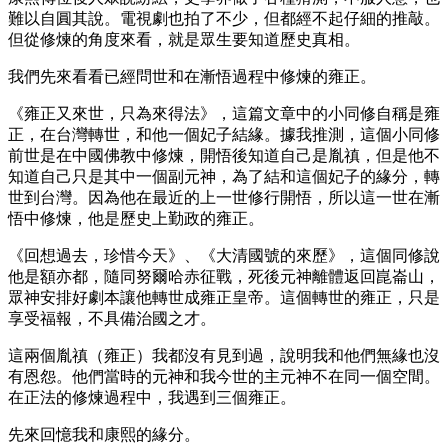
難以自圓其說。電視劇也拍了不少，但都經不起仔細的推敲。
但從修煉的角度來看，就是眾生要知道歷史真相。
我們先來看看已經問世和在漸悟過程中修煉的雍正。
《雍正又來世，只為來得法》，這篇文章中的小同修自稱是雍
正，在台灣轉世，和他一個妃子結緣。據我推測，這個小同修
前世是在中國佛教中修煉，開悟後知道自己是胤禛，但是他不
知道自己只是其中一個副元神，為了結和這個妃子的緣分，轉
世到台灣。因為他在最近的上一世修行開悟，所以這一世在漸
悟中修煉，他是歷史上勤政的雍正。
《回想過去，珍惜今天》、《大清國號的來歷》，這個同修說
他是額亦都，隨同努爾哈赤征戰，死後元神離體返回崑崙山，
眾神安排好劇本讓他轉世成雍正皇帝。這個轉世的雍正，只是
享受福報，不具備治國之才。
這兩個胤禛（雍正）我都沒有見到過，說明我和他們無緣也沒
有恩怨。他們當時的元神和我今世的主元神不在同一個空間。
在正法的修煉過程中，我遇到三個雍正。
先來回憶我和康熙的緣分。