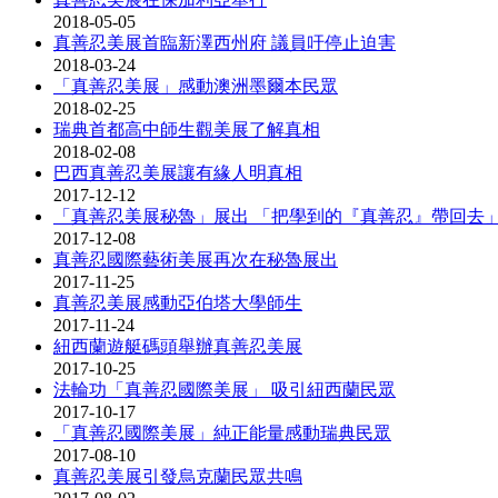
2018-05-05
真善忍美展首臨新澤西州府 議員吁停止迫害
2018-03-24
「真善忍美展」感動澳洲墨爾本民眾
2018-02-25
瑞典首都高中師生觀美展了解真相
2018-02-08
巴西真善忍美展讓有緣人明真相
2017-12-12
「真善忍美展秘魯」展出 「把學到的『真善忍』帶回去
2017-12-08
真善忍國際藝術美展再次在秘魯展出
2017-11-25
真善忍美展感動亞伯塔大學師生
2017-11-24
紐西蘭遊艇碼頭舉辦真善忍美展
2017-10-25
法輪功「真善忍國際美展」 吸引紐西蘭民眾
2017-10-17
「真善忍國際美展」純正能量感動瑞典民眾
2017-08-10
真善忍美展引發烏克蘭民眾共鳴