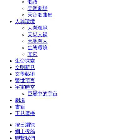
歌譜
天音劇場
天音歌曲集
人與環境
人與環境
天災人禍
天地與人
生態環境
其它
生命探索
文明新見
文學藝術
警世預言
宇宙時空
巨變中的宇宙
劇場
書籍
正見廣播
按日瀏覽
網上投稿
聯繫我們