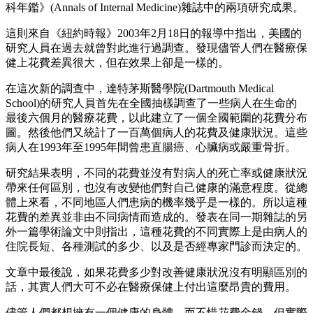
科年鑑》(Annals of Internal Medicine)雜誌中的兩項研究成果。
這則來自《紐約時報》2003年2月18日的報導中指出，美國的
研究人員在過去就曾對此進行過調查。發現儘管人們在醫療保
健上花費差異很大，但在效果上卻是一樣的。
在這次新的調查中，達特茅斯醫學院(Dartmouth Medical
School)的研究人員首先在全國抽樣調查了一些病人在生命的
最後六個月的醫療花費，以此建立了一個全國範圍的花費分布
圖。然後他們又統計了一百萬個病人的花費及健康狀況。這些
病人在1993年至1995年間曾患直腸癌、心臟病或嚴重骨折。
研究結果表明，不同的花費並沒有對病人的死亡率或健康狀況
帶來任何區別，也沒有改變他們對自己健康的滿意程度。從總
體上來看，不同地區人們患病的機率幾乎是一樣的。所以這種
花費的差異並非由不同病情而造成的。發表在同一期雜誌的另
外一篇學術論文中則指出，這種花費的不同實際上是由病人的
住院長短、各種測試的多少、以及是否經專家門診而決定的。
文章中最後說，如果花費多少對改善健康狀況沒有明顯區別的
話，其實人們大可不必在醫療保健上付出這麼昂貴的費用。
儘管人們都想擁有一個健康的身體，而不惜花費金錢，但實際