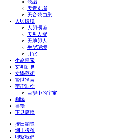
歌譜
天音劇場
天音歌曲集
人與環境
人與環境
天災人禍
天地與人
生態環境
其它
生命探索
文明新見
文學藝術
警世預言
宇宙時空
巨變中的宇宙
劇場
書籍
正見廣播
按日瀏覽
網上投稿
聯繫我們