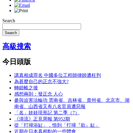
Search
Search
高級搜索
今日頭版
講真相成罪名 中國多位工程師律師遭枉判
為甚麼自己的正念不強大?
轉錯帳之後
感想兩則：發正念 人心
參與迫害法輪功 雲南省、吉林省、貴州省、北京市、湖
南省、山西省又有八名官員遭惡報
「名」娃娃現形記 第二季（7）
《清流》正見周報 第952期
從「打掃浴缸」，悟到「打掃『欲』缸」
近期在日本真相點的一些體會