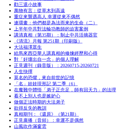
勸三退小故事
萬物有言：從草木到高遠
重症來襲遇高人 幸運從來不偶然
連環畫：他們都是為法而來的生命（二）
上半年中共對法輪功教師的迫害案例
講清真相（第35期）：制止中共活摘器官
《清流》月報 第251期（印刷版）
大法福澤眾生
給馬來西亞華人講真相的修煉經歷和心得
對「好壞出自一念」的個人理解
正見週刊（錄音版）：20260715-20260721
人生抉擇
莫名的恐懼，來自前世的記憶
「名」娃娃現形記 第二季（6）
在魔難中體悟「弟子正念足，師有回天力」的法理
看不上別人也是嫉妒心
做個正法時期的大法弟子
欲得反失的教訓
真相期刊：《還原》（第21期）
正見廣播（音頻）：幸運不是偶然
山風吹作滿窗雲