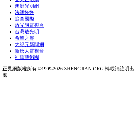
澳洲光明網
法網恢恢
追查國際
放光明電視台
台灣放光明
希望之聲
大紀元新聞網
新唐人電視台
神韻藝術團
正見網版權所有 ©1999-2026 ZHENGJIAN.ORG 轉載請註明出
處