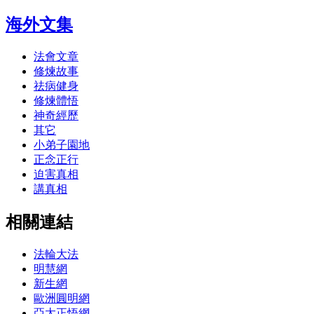
海外文集
法會文章
修煉故事
祛病健身
修煉體悟
神奇經歷
其它
小弟子園地
正念正行
迫害真相
講真相
相關連結
法輪大法
明慧網
新生網
歐洲圓明網
亞太正悟網