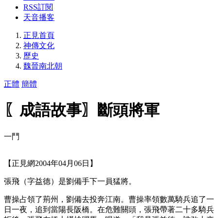
RSS訂閱
天音播客
正見首頁
神傳文化
歷史
魏晉南北朝
正體
簡體
〖成語故事〗斷頭將軍
一鬥
【正見網2004年04月06日】
張飛（字益德）是劉備手下一員猛將。
曹操占領了荊州，劉備去投奔江南。曹操率領數萬騎兵追了一
日一夜，追到當陽長阪橋。在危難關頭，張飛帶著二十多騎兵