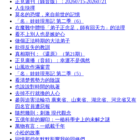
正見週刊（錄音版）：20260715-20260721
人生抉擇
莫名的恐懼，來自前世的記憶
「名」娃娃現形記 第二季（6）
在魔難中體悟「弟子正念足，師有回天力」的法理
看不上別人也是嫉妒心
做個正法時期的大法弟子
欲得反失的教訓
真相期刊：《還原》（第21期）
正見廣播（音頻）：幸運不是偶然
山風吹作滿窗雲
「名」娃娃現形記 第二季（5）
看清楚舊勢力的陰謀
也說說對時間的執著
去掉不行就換的人心
參與迫害法輪功 廣東省、山東省、湖北省、河北省又有
四名官員遭惡報
隨想幾則：刺激 現代觀念
五億年前的腳印：一樁科學史上的未解之謎
萬物有言：一紙載千年
小松的故事
回憶那些年默默影響我的同修們