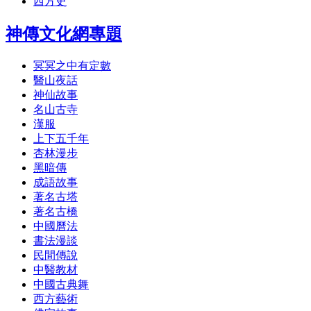
西方史
神傳文化網專題
冥冥之中有定數
醫山夜話
神仙故事
名山古寺
漢服
上下五千年
杏林漫步
黑暗傳
成語故事
著名古塔
著名古橋
中國曆法
書法漫談
民間傳說
中醫教材
中國古典舞
西方藝術