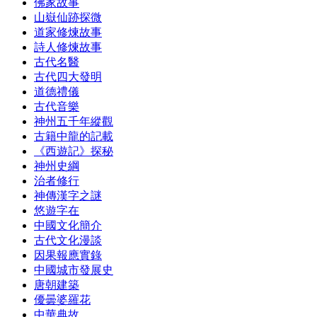
佛家故事
山嶽仙跡探微
道家修煉故事
詩人修煉故事
古代名醫
古代四大發明
道德禮儀
古代音樂
神州五千年縱觀
古籍中龍的記載
《西遊記》探秘
神州史綱
治者修行
神傳漢字之謎
悠遊字在
中國文化簡介
古代文化漫談
因果報應實錄
中國城市發展史
唐朝建築
優曇婆羅花
中華典故