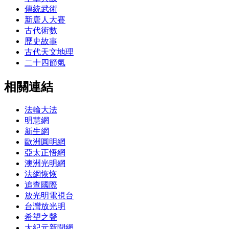
傳統武術
新唐人大賽
古代術數
歷史故事
古代天文地理
二十四節氣
相關連結
法輪大法
明慧網
新生網
歐洲圓明網
亞太正悟網
澳洲光明網
法網恢恢
追查國際
放光明電視台
台灣放光明
希望之聲
大紀元新聞網