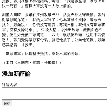
拒後。張飛在橋上橫槍躍馬，喝道：「我是張益德，誰敢上來
決一死戰！」曹操大軍沒有一人敢上前的。
劉備入川時，張飛在江州攻破巴郡，活捉巴郡太守嚴顏。張飛
對嚴顏喝斥道：「我的大軍到了，你為甚麼不投降，還敢抵
抗？」嚴顏說：「你們沒有道義，奪我州郡，我州只有斷頭將
軍，沒有投降將軍。」 張飛大怒，令推出砍頭，嚴顏面色不
變，便往外走便回頭罵道：「匹夫！砍頭便砍頭，也用不著發
怒！」張飛覺得嚴顏有骨氣，就把他放了，並向他道歉，嚴顏
感其恩義，才投降。
「斷頭將軍」比喻堅決抵抗，寧死不屈的將領。
（出自《三國志・蜀志・張飛傳》）
添加新評論
評論內容
保存