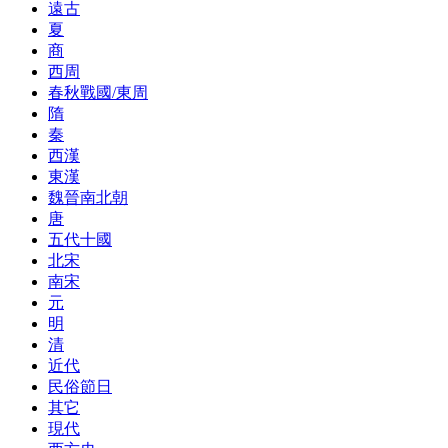
遠古
夏
商
西周
春秋戰國/東周
隋
秦
西漢
東漢
魏晉南北朝
唐
五代十國
北宋
南宋
元
明
清
近代
民俗節日
其它
現代