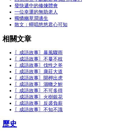
發快遞中的修煉體會
一位幸運的無助老人
獨憐幽草澗邊生
散文：蟬唱悠悠君心可知
相關文章
〖成語故事〗暴風驟雨
〖成語故事〗不蔓不枝
〖成語故事〗伐性之斧
〖成語故事〗康莊大道
〖成語故事〗開柙出虎
〖成語故事〗涸轍之鮒
〖成語故事〗不可多得
〖成語故事〗火樹銀花
〖成語故事〗反裘負薪
〖成語故事〗不知不識
歷史