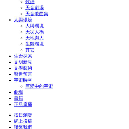
歌譜
天音劇場
天音歌曲集
人與環境
人與環境
天災人禍
天地與人
生態環境
其它
生命探索
文明新見
文學藝術
警世預言
宇宙時空
巨變中的宇宙
劇場
書籍
正見廣播
按日瀏覽
網上投稿
聯繫我們