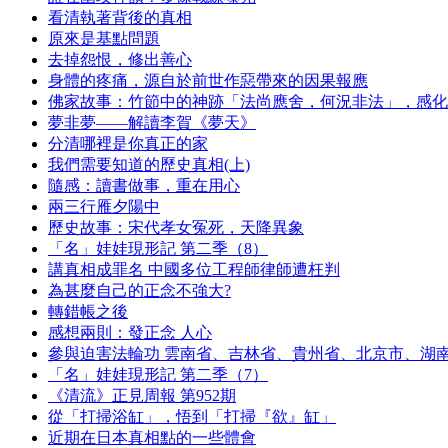
看清執著背後的真相
原來是基點問題
去掉怨恨，修出善心
身體的疼痛，源自於前世作惡帶來的因果報應
佛家故事：竹節中的神跡「法尚應舍，何況非法」，感化
夢非夢——解讀李賀《夢天》
分清哪裡是你真正的家
我們需要知道的歷史真相(上)
隨感：讀書做事，重在用心
兩三行雁夕陽中
歷史故事：宋代孝女冤死，天降異象
「名」娃娃現形記 第二季（8）
講真相成罪名 中國多位工程師律師遭枉判
為甚麼自己的正念不強大?
轉錯帳之後
感想兩則：發正念 人心
參與迫害法輪功 雲南省、吉林省、貴州省、北京市、湖
「名」娃娃現形記 第二季（7）
《清流》正見周報 第952期
從「打掃浴缸」，悟到「打掃『欲』缸」
近期在日本真相點的一些體會