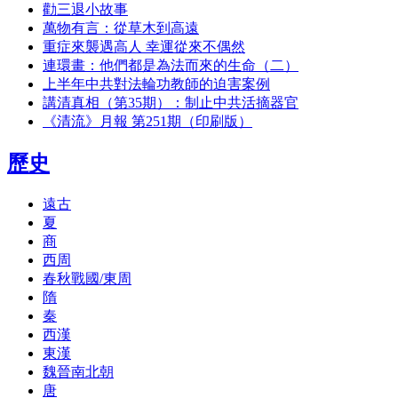
勸三退小故事
萬物有言：從草木到高遠
重症來襲遇高人 幸運從來不偶然
連環畫：他們都是為法而來的生命（二）
上半年中共對法輪功教師的迫害案例
講清真相（第35期）：制止中共活摘器官
《清流》月報 第251期（印刷版）
歷史
遠古
夏
商
西周
春秋戰國/東周
隋
秦
西漢
東漢
魏晉南北朝
唐