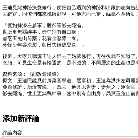
王迪見此神跡決意修行，便把自己遇到的神跡和出家的志向告
去辭官，同僚們都來挽留勸說，可他志向已定，絲毫不為所動
「鬢如抹漆左參軍，脫卻青衫去隱淪。
世上更無羈絆事，壺中別有自由身；
鼎烹玉兔山前藥，花看金鰲背上春。
莫怪少年參決裂，藍田夫婦總登真。」
後來，大家只聽說王迪夫婦去了姑蘇修行，再往後就不知道了
念頭。可見生命是有輪迴的，是不滅的，不同層次的生命也是
資料來源：《能改齋漫錄》
原文：王迪照鏡見前身棄官學道。熙寧初，王迪為洪州左司理
免自修證，勿淪苦海。」既去，迪具以告妻，妻然之，遂棄官
衫去隱淪。世上更無羈絆事，壺中別有自由身；鼎烹玉兔山前
添加新評論
評論內容