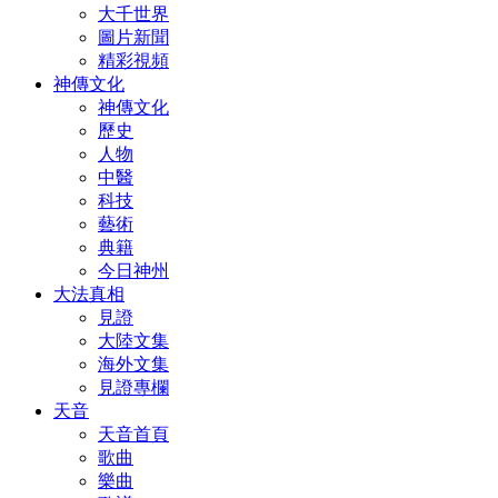
大千世界
圖片新聞
精彩視頻
神傳文化
神傳文化
歷史
人物
中醫
科技
藝術
典籍
今日神州
大法真相
見證
大陸文集
海外文集
見證專欄
天音
天音首頁
歌曲
樂曲