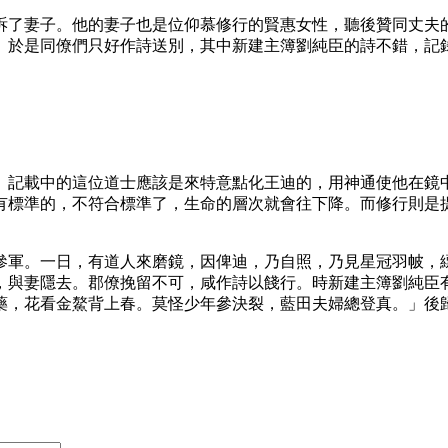
訴了妻子。他的妻子也是位仰慕修行的賢惠女性，聽後贊同丈夫
。於是同僚們只好作詩送別，其中新建主簿劉純臣的詩不錯，記
。記載中的這位道士應該是來特意點化王迪的，用神通使他在鏡
有標準的，不符合標準了，生命的層次就會往下降。而修行則是
參軍。一日，有道人來磨鏡，因俾迪，乃自照，乃見星冠羽帔，
，與妻隱去。郡僚挽留不可，咸作詩以餞行。時新建主簿劉純臣
藥，花看金鰲背上春。莫怪少年參決裂，藍田夫婦總登真。」後