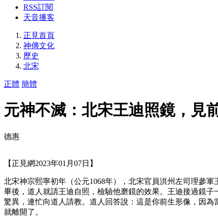
RSS訂閱
天音播客
正見首頁
神傳文化
歷史
北宋
正體
簡體
元神不滅：北宋王迪照鏡，見
德惠
【正見網2023年01月07日】
北宋神宗熙寧初年（公元1068年），北宋官員洪州左司理參
畢後，道人就請王迪自照，檢驗他磨鏡的效果。王迪接過鏡子
驚異，連忙向道人請教。道人回答說：這是你前生形像，因為
就離開了。