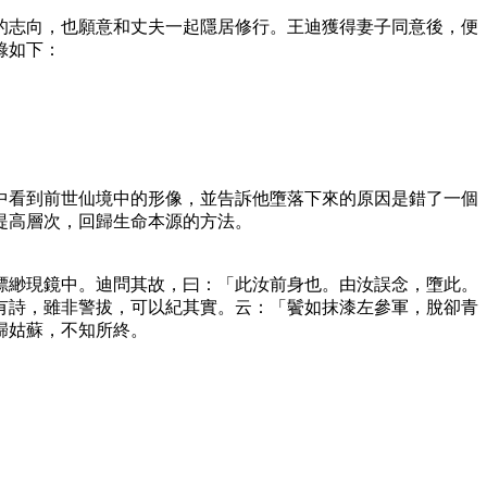
的志向，也願意和丈夫一起隱居修行。王迪獲得妻子同意後，便
錄如下：
中看到前世仙境中的形像，並告訴他墮落下來的原因是錯了一個
提高層次，回歸生命本源的方法。
縹緲現鏡中。迪問其故，曰：「此汝前身也。由汝誤念，墮此。
有詩，雖非警拔，可以紀其實。云：「鬢如抹漆左參軍，脫卻青
歸姑蘇，不知所終。