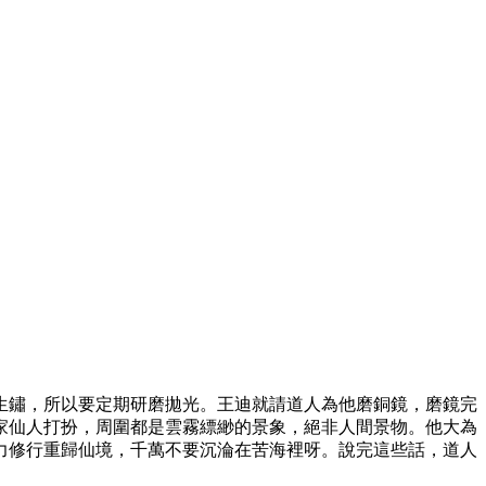
會生鏽，所以要定期研磨拋光。王迪就請道人為他磨銅鏡，磨鏡完
家仙人打扮，周圍都是雲霧縹緲的景象，絕非人間景物。他大為
力修行重歸仙境，千萬不要沉淪在苦海裡呀。說完這些話，道人