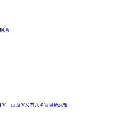
賊首
南省、山西省又有八名官員遭惡報