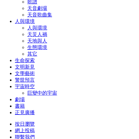
歌譜
天音劇場
天音歌曲集
人與環境
人與環境
天災人禍
天地與人
生態環境
其它
生命探索
文明新見
文學藝術
警世預言
宇宙時空
巨變中的宇宙
劇場
書籍
正見廣播
按日瀏覽
網上投稿
聯繫我們