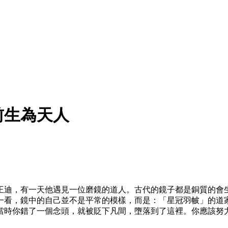
前生為天人
軍王迪，有一天他遇見一位磨鏡的道人。古代的鏡子都是銅質的
一看，鏡中的自己並不是平常的模樣，而是：「星冠羽帔」的道
當時你錯了一個念頭，就被貶下凡間，墮落到了這裡。你應該努