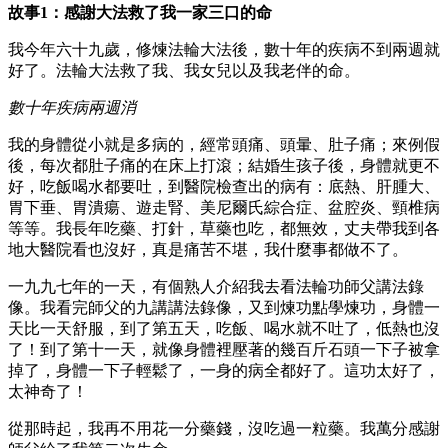
故事1：感謝大法救了我一家三口的命
我今年六十九歲，修煉法輪大法後，數十年的疾病不到兩週就
好了。法輪大法救了我、我女兒以及我老伴的命。
數十年疾病兩週消
我的身體從小就是多病的，經常頭痛、頭暈、肚子痛；來例假
後，每次都肚子痛的在床上打滾；結婚生孩子後，身體就更不
好，吃飯喝水都要吐，到醫院檢查出的病有：底熱、肝腫大、
胃下垂、胃潰瘍、遊走腎、美尼爾氏綜合症、盆腔炎、頸椎病
等等。我長年吃藥、打針，草藥也吃，都無效，丈夫帶我到各
地大醫院看也沒好，真是痛苦不堪，我什麼事都做不了。
一九九七年的一天，有個熟人介紹我去看法輪功師父講法錄
像。我看完師父的九講講法錄像，又到煉功點學煉功，身體一
天比一天舒服，到了第五天，吃飯、喝水就不吐了，低熱也沒
了！到了第十一天，就像身體裡壓著的幾百斤石頭一下子被拿
掉了，身體一下子輕鬆了，一身的病全都好了。這功太好了，
太神奇了！
從那時起，我再不用花一分藥錢，沒吃過一粒藥。我萬分感謝