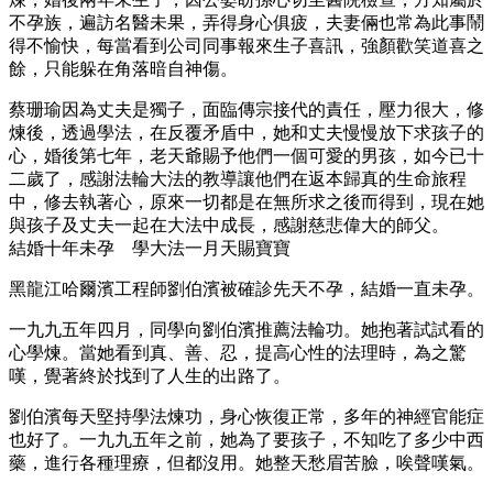
不孕族，遍訪名醫未果，弄得身心俱疲，夫妻倆也常為此事鬧
得不愉快，每當看到公司同事報來生子喜訊，強顏歡笑道喜之
餘，只能躲在角落暗自神傷。
蔡珊瑜因為丈夫是獨子，面臨傳宗接代的責任，壓力很大，修
煉後，透過學法，在反覆矛盾中，她和丈夫慢慢放下求孩子的
心，婚後第七年，老天爺賜予他們一個可愛的男孩，如今已十
二歲了，感謝法輪大法的教導讓他們在返本歸真的生命旅程
中，修去執著心，原來一切都是在無所求之後而得到，現在她
與孩子及丈夫一起在大法中成長，感謝慈悲偉大的師父。
結婚十年未孕 學大法一月天賜寶寶
黑龍江哈爾濱工程師劉伯濱被確診先天不孕，結婚一直未孕。
一九九五年四月，同學向劉伯濱推薦法輪功。她抱著試試看的
心學煉。當她看到真、善、忍，提高心性的法理時，為之驚
嘆，覺著終於找到了人生的出路了。
劉伯濱每天堅持學法煉功，身心恢復正常，多年的神經官能症
也好了。一九九五年之前，她為了要孩子，不知吃了多少中西
藥，進行各種理療，但都沒用。她整天愁眉苦臉，唉聲嘆氣。