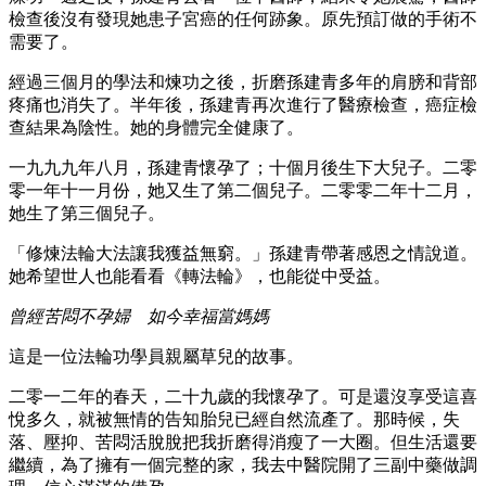
檢查後沒有發現她患子宮癌的任何跡象。原先預訂做的手術不
需要了。
經過三個月的學法和煉功之後，折磨孫建青多年的肩膀和背部
疼痛也消失了。半年後，孫建青再次進行了醫療檢查，癌症檢
查結果為陰性。她的身體完全健康了。
一九九九年八月，孫建青懷孕了；十個月後生下大兒子。二零
零一年十一月份，她又生了第二個兒子。二零零二年十二月，
她生了第三個兒子。
「修煉法輪大法讓我獲益無窮。」孫建青帶著感恩之情說道。
她希望世人也能看看《轉法輪》，也能從中受益。
曾經苦悶不孕婦 如今幸福當媽媽
這是一位法輪功學員親屬草兒的故事。
二零一二年的春天，二十九歲的我懷孕了。可是還沒享受這喜
悅多久，就被無情的告知胎兒已經自然流產了。那時候，失
落、壓抑、苦悶活脫脫把我折磨得消瘦了一大圈。但生活還要
繼續，為了擁有一個完整的家，我去中醫院開了三副中藥做調