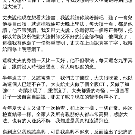
夫，心想不管你了，隨緣吧，可我沒想到今天在關鍵時刻他想
起大法了。
丈夫說他現在想看大法書，我說我讀你躺著聽吧，聽了一會兒
他要自己讀，就這樣我倆每天晚上學法，每天讀十頁，都是他
讀，他不讓我讀。我又跟丈夫說，你還得寫一個嚴正聲明，把
你以前所說所做對大法對師父不好的話全部作廢，他同意了，
這樣我替他寫了一份鄭重聲明，丈夫在上面認真簽了字，我轉
給同修上明慧網了。
這樣丈夫的身體一天比一天好，他不但學法，每天還念九字真
言，跟前沒人時他出聲念，有人時默默的念。
半年過去了，又該複查了。我們去了醫院，大夫很吃驚，他以
為這個人已經不在了。大夫給丈夫做了個全腹CT，又做了加
強CT，奇蹟出現了，腫瘤沒了。大夫都覺的奇怪，一邊查看
片子一邊自言自語說，哪去了呢？現在的醫學解釋不了。
今年夏天丈夫又做了一次檢查，和上次一樣，一切正常。兩次
檢查結果一樣。全家人及所有親朋好友都非常高興，感謝大
法。也有的人疑惑不解，我知道是我真相沒講到位。
寫到這兒我應該高興，可是我高興不起來，反而流出了悲痛的