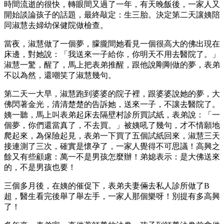
時間流逝的很快，轉眼間又過了一年，有天晚飯後，一家人又
開始談論孩子的話題，最終敲定：生三胎。決定第二天讓姨陪
同淑慧去婦幼保健院做檢查。
當夜，淑慧做了一個夢，朦朧間她看見一個很高大的佛出現在
床邊，對她說：「我送來一子給你，你明天不用去醫院了。」
淑慧一驚，醒了，馬上把表弟推醒，跟他說剛剛做的夢，表弟
不以為然，還嘲笑了淑慧幾句。
第二天一大早，淑慧跑到婆婆的院子裡，跟婆婆說她的夢，大
佛閃著金光，清清楚楚的告訴她，送來一子，不讓去醫院了。
姨一聽，馬上叫表弟起床去隔壁村診所買試紙，表弟說：「一
個夢，你們還當真了，不去買。」被姨吼了幾句，才不情願地
爬起來，為保險起見，表弟一下買了五個試紙回來，淑慧三天
接連測了三次，確實是懷孕了，一家人覺得不可思議！高興之
餘又有些顧慮：萬一不是男孩怎麼辦！弟媳表示：是大佛送來
的，不是男孩也要！
三個多月後，在姨的催促下，表弟夫妻倆去私人診所做了B
超，醫生看完後舉了舉左手，一家人那個樂呀！別提有多高興
了！