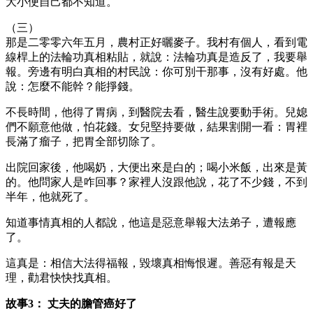
大小便自己都不知道。
（三）
那是二零零六年五月，農村正好曬麥子。我村有個人，看到電
線桿上的法輪功真相粘貼，就說：法輪功真是造反了，我要舉
報。旁邊有明白真相的村民說：你可別干那事，沒有好處。他
說：怎麼不能幹？能掙錢。
不長時間，他得了胃病，到醫院去看，醫生說要動手術。兒媳
們不願意他做，怕花錢。女兒堅持要做，結果割開一看：胃裡
長滿了瘤子，把胃全部切除了。
出院回家後，他喝奶，大便出來是白的；喝小米飯，出來是黃
的。他問家人是咋回事？家裡人沒跟他說，花了不少錢，不到
半年，他就死了。
知道事情真相的人都說，他這是惡意舉報大法弟子，遭報應
了。
這真是：相信大法得福報，毀壞真相悔恨遲。善惡有報是天
理，勸君快快找真相。
故事3： 丈夫的膽管癌好了