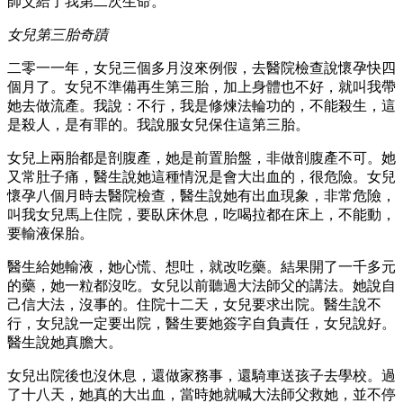
師父給了我第二次生命。
女兒第三胎奇蹟
二零一一年，女兒三個多月沒來例假，去醫院檢查說懷孕快四
個月了。女兒不準備再生第三胎，加上身體也不好，就叫我帶
她去做流產。我說：不行，我是修煉法輪功的，不能殺生，這
是殺人，是有罪的。我說服女兒保住這第三胎。
女兒上兩胎都是剖腹產，她是前置胎盤，非做剖腹產不可。她
又常肚子痛，醫生說她這種情況是會大出血的，很危險。女兒
懷孕八個月時去醫院檢查，醫生說她有出血現象，非常危險，
叫我女兒馬上住院，要臥床休息，吃喝拉都在床上，不能動，
要輸液保胎。
醫生給她輸液，她心慌、想吐，就改吃藥。結果開了一千多元
的藥，她一粒都沒吃。女兒以前聽過大法師父的講法。她說自
己信大法，沒事的。住院十二天，女兒要求出院。醫生說不
行，女兒說一定要出院，醫生要她簽字自負責任，女兒說好。
醫生說她真膽大。
女兒出院後也沒休息，還做家務事，還騎車送孩子去學校。過
了十八天，她真的大出血，當時她就喊大法師父救她，並不停