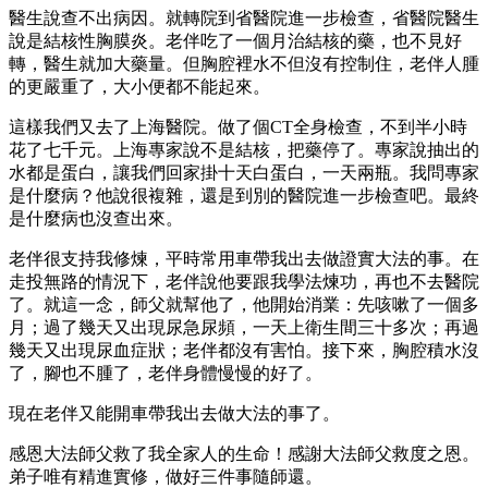
醫生說查不出病因。就轉院到省醫院進一步檢查，省醫院醫生
說是結核性胸膜炎。老伴吃了一個月治結核的藥，也不見好
轉，醫生就加大藥量。但胸腔裡水不但沒有控制住，老伴人腫
的更嚴重了，大小便都不能起來。
這樣我們又去了上海醫院。做了個CT全身檢查，不到半小時
花了七千元。上海專家說不是結核，把藥停了。專家說抽出的
水都是蛋白，讓我們回家掛十天白蛋白，一天兩瓶。我問專家
是什麼病？他說很複雜，還是到別的醫院進一步檢查吧。最終
是什麼病也沒查出來。
老伴很支持我修煉，平時常用車帶我出去做證實大法的事。在
走投無路的情況下，老伴說他要跟我學法煉功，再也不去醫院
了。就這一念，師父就幫他了，他開始消業：先咳嗽了一個多
月；過了幾天又出現尿急尿頻，一天上衛生間三十多次；再過
幾天又出現尿血症狀；老伴都沒有害怕。接下來，胸腔積水沒
了，腳也不腫了，老伴身體慢慢的好了。
現在老伴又能開車帶我出去做大法的事了。
感恩大法師父救了我全家人的生命！感謝大法師父救度之恩。
弟子唯有精進實修，做好三件事隨師還。