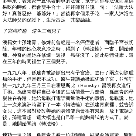
多年來，表弟家一直供著師尊的法像，孩子到師尊法像前拿供
果吃的時候，都會雙手合十，拜拜師尊並說一句：「法輪大法
好！真善忍好！爺爺好！」然後再拿個果子吃，一家人沐浴在
大法師父的保護下，生活富足，其樂融融。
子宮癌痊癒 連生三個兒子
澳籍女士孫建青，修煉前曾經是一名癌症患者，面臨子宮被切
除。年輕的她心灰意冷之時，得到了《轉法輪》一書，開始修
煉。神奇的是她在修煉一週後，癌症沒了，從此身體健康，還
在三年的時間裡生了三個兒子。
一九九八年，孫建青被診斷出患有子宮癌。進行了兩次切除腫
瘤的手術，但是都不成功。醫生建議她徹底切除子宮，並預訂
於一九九九年三月三日在霍恩斯比（Hornsby）醫院再次進行
手術。孫建青覺得自己今後的生活前景一片黯淡。孫建青的母
親住在香港，她給母親打電話商量做手術的事情。母親說，她
上一次來澳洲時留下了一本《轉法輪》在孫建青家裡，並告訴
女兒，這本書對於改善她的身體健康會很有幫助。放下電話之
後，孫建青想，這大概也是自己唯一能夠嘗試的方式了。於
是，她開始閱讀《轉法輪》。
煉功一週之後，孫建青去看一位中醫師，結果令她震驚，醫師