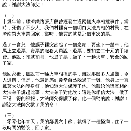
說：謝謝大法師父！
（二）
十幾年前，膠濟鐵路張店段曾經發生過兩輛火車相撞事件，當
時，死傷了不少人。我們村裡有一個明白大法真相的村民，在
濟南買火車票回家，當時，他買的就是那個車次的票。
過了一會兒，他腦子裡突然起了一個念頭，要坐下一趟車，他
馬上去退票。賣票的服務人員說：退票，要扣去二十元的手續
費。他說：扣就扣唄。他退了票，坐了下一趟火車，安全的回
了家。
他回家後，聽說前一輛火車相撞的事，雖說那麼多人遇難，令
人遺憾，但是，他還是感到慶幸自己躲過了一難。他身上一直
戴著大法的護身符，他知道大法保護了他。他跟給他講真相的
大法弟子說起此事，大法弟子對他說：這是你相信大法，做了
三退，得的福報，大法師父保護了你。他一個勁的說：謝謝！
謝謝大法師父救了我的命！
（三）
二零零七年春天，我的鄰居六十歲，就得了一種怪病，住了一
段時間的醫院，回了家。