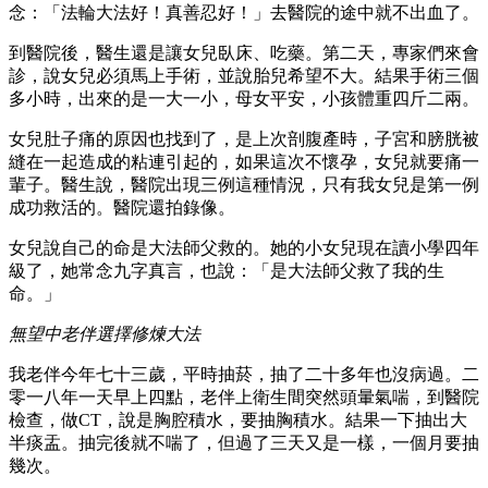
念：「法輪大法好！真善忍好！」去醫院的途中就不出血了。
到醫院後，醫生還是讓女兒臥床、吃藥。第二天，專家們來會
診，說女兒必須馬上手術，並說胎兒希望不大。結果手術三個
多小時，出來的是一大一小，母女平安，小孩體重四斤二兩。
女兒肚子痛的原因也找到了，是上次剖腹產時，子宮和膀胱被
縫在一起造成的粘連引起的，如果這次不懷孕，女兒就要痛一
輩子。醫生說，醫院出現三例這種情況，只有我女兒是第一例
成功救活的。醫院還拍錄像。
女兒說自己的命是大法師父救的。她的小女兒現在讀小學四年
級了，她常念九字真言，也說：「是大法師父救了我的生
命。」
無望中老伴選擇修煉大法
我老伴今年七十三歲，平時抽菸，抽了二十多年也沒病過。二
零一八年一天早上四點，老伴上衛生間突然頭暈氣喘，到醫院
檢查，做CT，說是胸腔積水，要抽胸積水。結果一下抽出大
半痰盂。抽完後就不喘了，但過了三天又是一樣，一個月要抽
幾次。