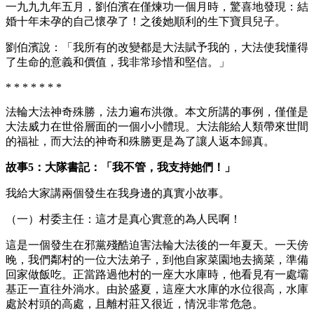
一九九九年五月，劉伯濱在僅煉功一個月時，驚喜地發現：結
婚十年未孕的自己懷孕了！之後她順利的生下寶貝兒子。
劉伯濱說：「我所有的改變都是大法賦予我的，大法使我懂得
了生命的意義和價值，我非常珍惜和堅信。」
* * * * * * *
法輪大法神奇殊勝，法力遍布洪微。本文所講的事例，僅僅是
大法威力在世俗層面的一個小小體現。大法能給人類帶來世間
的福祉，而大法的神奇和殊勝更是為了讓人返本歸真。
故事5：大隊書記：「我不管，我支持她們！」
我給大家講兩個發生在我身邊的真實小故事。
（一）村委主任：這才是真心實意的為人民啊！
這是一個發生在邪黨殘酷迫害法輪大法後的一年夏天。一天傍
晚，我們鄰村的一位大法弟子，到他自家菜園地去摘菜，準備
回家做飯吃。正當路過他村的一座大水庫時，他看見有一處壩
基正一直往外淌水。由於盛夏，這座大水庫的水位很高，水庫
處於村頭的高處，且離村莊又很近，情況非常危急。