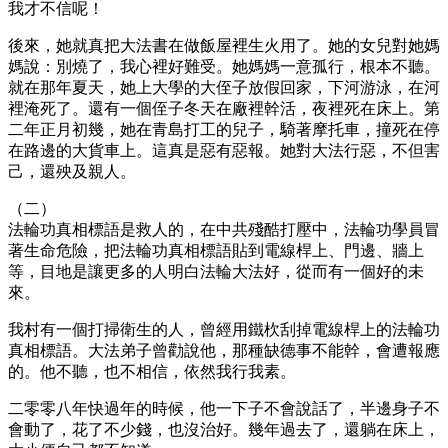
我才不信呢！
後來，她就真把大法書在做飯屋裡生火用了。她的女兒對她媽
媽說：別燒了，我心裡好難受。她媽媽一意孤行，根本不聽。
就在那年夏天，她上大學的大侄子放假回家，下河游泳，在河
裡淹死了。還有一個侄子冬天在廠裡幹活，夜裡死在床上。第
二年正月初幾，她在青島打工的兒子，騎著摩托車，撞死在停
在路邊的大貨車上。這真是惡有惡報。她對大法行惡，不但害
己，還殃及親人。
（二）
法輪功真相標語是救人的，在中共殘酷打壓中，法輪功學員冒
著生命危險，把法輪功真相標語貼到電線桿上、門邊、牆上
等，目地是讓更多的人明白法輪大法好，從而有一個好的未
來。
我村有一個打掃衛生的人，曾經用鐵杴刮掉電線桿上的法輪功
真相標語。大法弟子曾勸說他，那種缺德事不能幹，會遭報應
的。他不聽，也不相信，依然我行我素。
二零零八年快過年的時候，他一下子不會說話了，半邊身子不
會動了，花了不少錢，也沒治好。幾年過去了，還躺在床上，