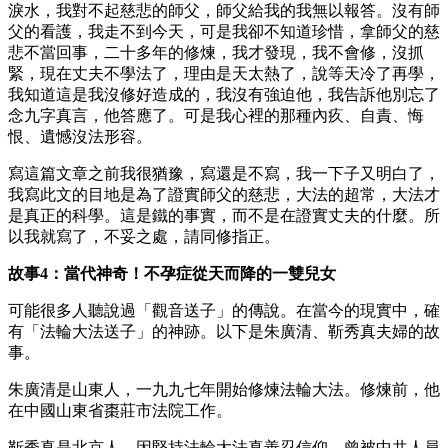
淚水，我對不起慈悲的師父，師父給我的我無以報答。沒有師
父的看護，我走不到今天，可是我卻不知道珍惜，拿師父的慈
悲不當回事，二十多年的修煉，我才發現，我不會修，沒抓
緊，現在丈夫不學法了，理由是天太熱了，說等天冷了再學，
我知道這是我沒修好造成的，我沒有強迫他，我告訴他別忘了
念九字真言，他答應了。可是我心裡的那種內疚、自責、悔
恨、遺憾沒法形容。
寫這篇文章之前我很猶豫，寫還是不寫，我一下子又明白了，
我寫此文的目地是為了證實師父的慈悲，大法的超常，大法才
是真正的科學。這是鐵的事實，而不是在證實丈夫的什麼。所
以我就寫了，不妥之處，請同修指正。
故事4：當代神奇！不孕症從天而降的一雙兒女
可能很多人聽說過「觀音送子」的傳說。在當今的現實中，確
有「法輪大法送子」的神跡。以下是朱廣清、靳秀真夫婦的故
事。
朱廣清是山東人，一九九七年開始修煉法輪大法。修煉前，他
在中國山東省棗莊市法院工作。
靳秀真是北京人，因堅持法輪大法真善忍信仰，曾被中共人員