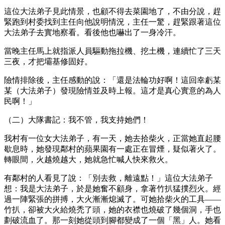
這位大法弟子見此情景，也顧不得去菜園地了，不由分說，趕
緊跑到村委找到主任向他說明情況，主任一驚，趕緊跟著這位
大法弟子去實地察看。看後他也嚇出了一身冷汗。
當晚主任馬上就指派人員驅動拖拉機、挖土機，連續忙了三天
三夜，才把壩基修固好。
險情排除後，主任感動的說：「還是法輪功好啊！這回幸虧某
某（大法弟子）發現險情並及時上報。這才是真心實意的為人
民啊！」
（二）大隊書記：我不管，我支持她們！
我村有一位女大法弟子，有一天，她去拾柴火，正當她直起腰
歇息時，她發現鄰村的蘋果園有一處正在冒煙，疑似著火了。
轉眼間，火越燒越大，她就急忙喊人快來救火。
有鄰村的人看見了說：「別去救，離遠點！」這位大法弟子
想：我是大法弟子，於是她奮不顧身，拿著竹扒猛撲烈火。經
過一陣緊張的拼搏，大火漸漸熄滅了。可她拾柴火的工具——
竹扒，卻被大火給燒禿了頭，她的衣襟也燒破了幾個洞，手也
劃破流血了。那一刻她從頭到腳都變成了一個「黑」人。她看