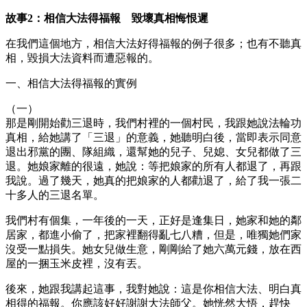
故事2：相信大法得福報 毀壞真相悔恨遲
在我們這個地方，相信大法好得福報的例子很多；也有不聽真
相，毀損大法資料而遭惡報的。
一、相信大法得福報的實例
（一）
那是剛開始勸三退時，我們村裡的一個村民，我跟她說法輪功
真相，給她講了「三退」的意義，她聽明白後，當即表示同意
退出邪黨的團、隊組織，還幫她的兒子、兒媳、女兒都做了三
退。她娘家離的很遠，她說：等把娘家的所有人都退了，再跟
我說。過了幾天，她真的把娘家的人都勸退了，給了我一張二
十多人的三退名單。
我們村有個集，一年後的一天，正好是逢集日，她家和她的鄰
居家，都進小偷了，把家裡翻得亂七八糟，但是，唯獨她們家
沒受一點損失。她女兒做生意，剛剛給了她六萬元錢，放在西
屋的一捆玉米皮裡，沒有丟。
後來，她跟我講起這事，我對她說：這是你相信大法、明白真
相得的福報。你應該好好謝謝大法師父。她恍然大悟，趕快