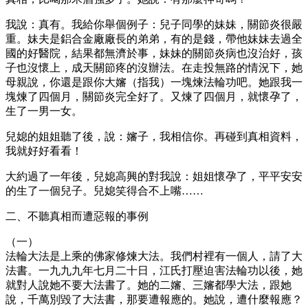
我說：真有。我給你舉個例子：兒子同學的妹妹，關節炎很嚴
重。妹夫是鋁合金廠廠長的弟弟，有的是錢，帶他妹妹去過全
國的好醫院，結果都無濟於事，妹妹的關節炎病也沒治好，孩
子也沒懷上，成天關節疼的沒辦法。在走投無路的情況下，她
母親說，你還是跟你大嬸（指我）一塊煉法輪功吧。她跟我一
塊煉了四個月，關節炎完全好了。又煉了四個月，就懷孕了，
生了一男一女。
兒媳的姐姐聽了後，說：嬸子，我相信你。再碰到真相資料，
我就好好看看！
大約過了一年後，兒媳高興的對我說：姐姐懷孕了，平平安安
的生了一個兒子。兒媳笑得合不上嘴……
二、不聽真相而遭惡報的事例
（一）
法輪大法是上乘的佛家修煉大法。我們村裡有一個人，請了大
法書。一九九九年七月二十日，江氏打壓迫害法輪功以後，她
就對人說她不要大法書了。她的二嬸、三嬸都學大法，跟她
說，千萬別毀了大法書，那要遭報應的。她說，遭什麼報應？