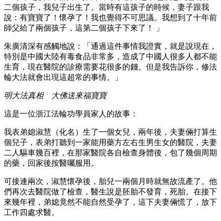
二個孩子，我兒子出生了。當時有這孩子的時候，妻子跟我
說：有寶寶了！懷孕了！我也覺得不可思議。我想到了十年前
師父給了兩個孩子，這第二個孩子下來了！ 」
朱廣清深有感觸地說：「通過這件事情我證實，就是說現在，
特別是中國大陸有毒食品非常多，造成了中國人很多人都不能
生育，現在醫院的診療需要花很多的錢。但是我告訴你，修法
輪大法就會出現這超常的事情。」
明大法真相 大佛送來福寶寶
這是一位浙江法輪功學員家人的故事：
我表弟媳淑慧（化名）生了一個女兒，兩年後，夫妻倆打算生
個兒子，表弟打聽到一家能用藥方左右生男生女的醫院，夫妻
二人驅車幾百裡，在那家醫院各自檢查身體後，包了幾個周期
的藥，回家後按醫囑服用。
可接連兩次，淑慧懷孕後，胎兒一兩個月時就無故流產了。他
們再次去醫院做了檢查，醫生說是胚胎不發育，死胎。在接下
來幾年裡，弟媳竟然不能自然受孕了，這下夫妻倆慌了，放下
工作四處求醫。