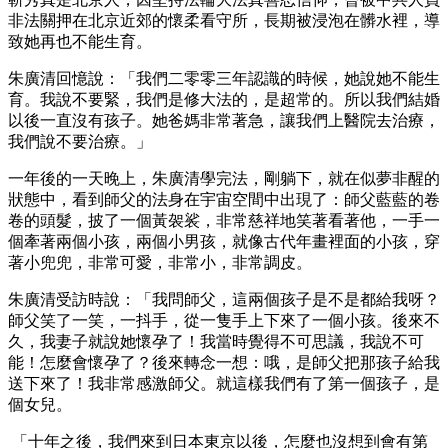
非法關押在北京近郊的懷柔看守所，長期被浸泡在髒水裡，導
致她再也不能生育。
朱廣清回憶說：「我們二零零三年認識的時候，她說她不能生
育。我說不要緊，我們是修大法的，是超常的。所以我們結婚
以後一直沒有孩子。她爸媽非常著急，讓我們上醫院去治療，
我們說不要治療。」
一年後的一天晚上，朱廣清學完法，剛躺下，就在似夢非醒的
狀態中，看到師父的法身在宇宙空間中出現了：師父藍藍的卷
卷的頭髮，披了一個黃袈裟，非常慈祥地笑著看著他，一手一
個牽著兩個小孩，兩個小男孩，就像古代年畫裡面的小孩，穿
著小兜兜，非常可愛，非常小，非常調皮。
朱廣清受訪時說：「我問師父，這兩個孩子是不是都給我呀？
師父笑了一笑，一抖手，從一隻手上下來了一個小孩。後來不
久，我妻子就說她懷孕了！我當時覺得不可思議，我說不可
能！怎麼會懷孕了？後來轉念一想：哦，是師父把那孩子給我
送下來了！我非常感激師父。就這樣我們有了第一個孩子，是
個女兒。
「十年之後，我們來到日本東京以後，怎麼也沒想到會有第