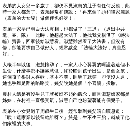
表弟的大女兒十多歲了，卻仍不見淑慧的肚子有任何反應，此
時一家人都蔫了。表弟經常和姨說：「再來個丫頭和咱家麗麗
（表弟的大女兒）做個伴也好呀！」
表弟一家早已明白大法真相，也都做了「三退」（退出中共
黨、團、隊），此時，他想起大法了，他找我父親借了《轉法
輪》寶書，回家後給淑慧看。淑慧雖然看了大法書，但沒有
修，卻能要求自己做好人，經常默念 「法輪大法好，真善忍
好」。
大概半年以後，淑慧懷孕了，一家人小心翼翼的呵護著這個小
生命，什麼事都不讓淑慧做，終於盼到孩子出生，是個女孩，
這個孩子很討人喜歡，基本不哭，睡醒了就笑，即使沒人逗，
她也手舞足蹈的咯咯笑，姨父說她是個「小喜鵲」投胎。
農村人總是有沒生兒子就被瞧不起的觀念，而且淑慧娘家都是
姊妹，在村裡一直很受氣，淑慧自己也盼望著能有個兒子。
表弟在小女兒過了周歲生日後，經常聽到姨父暗自嘆息道：
「唉！這家業以後留給誰呀？」於是，生不生三胎，就成了他
們家裡的大事。