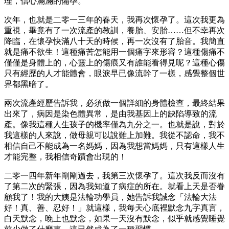
理，信心滿滿的備孕。
次年，也就是二零一三年的春天，我再次懷孕了。這次我更為
重視，畢竟有了一次流產的教訓，養胎、安胎……但不幸再次
降臨，在懷孕快滿八十天的時候，再一次沒有了胎音。我簡直
就是痛不欲生！這種痛苦怎能用一個痛字來形容？這種傷痛不
僅僅是身體上的，心靈上的傷痕又有誰能看得見呢？這種心傷
只有經歷的人才能體會，眼淚早已像流幹了一樣，感覺整個世
界都黑暗了。
兩次流產經歷告訴我，必須做一個詳細的身體檢查，最終結果
出來了，病因是染色體異常，是由我基因上的缺陷導致的流
產。像我這種人生孩子的機率僅為九分之一。也就是說，對於
我這樣的人來說，做母親可以說難上加難。我從不認命，我不
相信自己不能成為一名媽媽，因為我想當媽媽，只有這樣人生
才能完整，我相信奇蹟會出現的！
二零一四年新年剛剛過去，我第三次懷孕了。這次我反而沒有
了第二次的緊張，因為我知道了病症的所在。就看上天是否眷
顧我了！我的大姨是法輪功學員，她告訴我誠念「法輪大法
好！真、善、忍好！」就這樣，我每天心底裡默念九字真言，
白天默念，晚上也默念，如果一天沒有默念，似乎就感覺睡覺