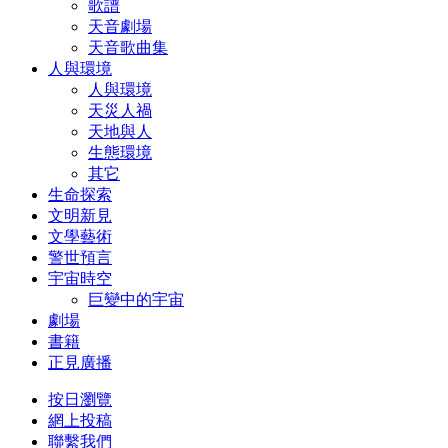
歌譜
天音劇場
天音歌曲集
人與環境
人與環境
天災人禍
天地與人
生態環境
其它
生命探索
文明新見
文學藝術
警世預言
宇宙時空
巨變中的宇宙
劇場
書籍
正見廣播
按日瀏覽
網上投稿
聯繫我們