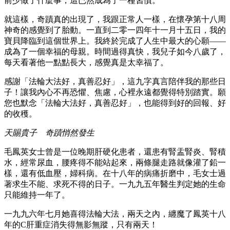
前少做了什麼事，這已然成為了一種習慣。
就這樣，奇蹟真的出現了，我跟正常人一樣，在懷孕第十八周
神奇的感覺到了胎動。一直到二零一四年十一月十五日，我的
寶貝降臨到這個世界上。我終於完成了人生中最大的心願——
成為了一個幸福的母親。時間過得真快，我兒子如今八歲了，
每天看著他一點點長大，感覺真是太幸福了。
感謝「法輪大法好，真善忍好」，這九字真言陪伴我的那些日
子！讓我內心不再恐懼、焦慮，心裡永遠都覺得特別踏實。願
您也默念「法輪大法好，真善忍好」，也能得到好的回報、好
的收穫。
天賜貴子 奇蹟悄然發生
毛鳳英女士曾是一位晚期肝硬化患者，還患有腎盂腎炎、腎積
水，經常尿血，腰疼得不能站起來，兩條腿走路就像灌了鉛一
樣，還有低血壓，婦科病。在十八年的病痛折磨中，毛女士過
著求生不能、求死不得的日子。一九九五年醫生判定她的生命
只能維持一年了。
一九九六年七月她喜得法輪大法，兩天之內，纏魔了鳳英十八
年的C肝重症消失得無影無蹤，只有兩天！