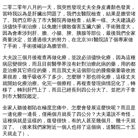
二零二零年八月的一天，我突然發現丈夫全身皮膚顏色發黃，
當時我以為是肝臟出問題了，我們去醫院檢查，結果是膽管堵
了。我們立即去了市大醫院再做檢查，結果一樣。大夫建議必
須儘快手術治療，以免膽汁擴散傷害五臟六腑，手術難度大，
因為會牽涉到肝、膽、小腸、脾、胰腺等部位，最後我們全家
商量決定，並通過很大的努力，在北京301醫院請了個專家做
了手術，手術後確診為膽管癌。
大夫說三個月後複查再做化療，並說必須儘快化療，因為這種
病惡變很快，而且目前醫學界沒有針對治療此病的藥，用的都
是治療其它癌症的藥，而且我丈夫這個部位的腫瘤藥量吸收效
果很差，幾乎吸收不了多少。怎麼辦？那也得化療，這樣丈夫
就開始化療治療。化完一個療程，再複查發現病情惡化了，轉
移了，轉到肝門上了，而且已經長到四公分大了。並把片子拿
到市大醫院鑑定。
全家人聽後都陷在極度悲痛中。怎麼會發展這麼快呢？而且是
一邊化療一邊長，僅兩個月就長了四公分？大夫還說不奇怪，
這種病就是這樣的，復發很快，有的人甚至幾個月、幾十天就
沒了。（後來我們家附近一個人也得了這個病，送醫院二十五
天就走了）。