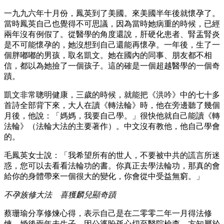
一九九六年十月份，鳳英到了美國。來美國半年後就懷孕了。
當時鳳英自己也覺得不可思議，因為當時她病重的時候，已經
兩年沒有例假了。從醫學的角度還說，肝硬化患者、腎盂腎炎
是不可能懷孕的，她沒想到自己還能再懷孕。一年後，生了一
個胖嘟嘟的男孩，取名凱文。她在國內的同事、朋友都不相
信，都以為她撿了一個孩子。這的確是一個超越醫學的一個奇
蹟。
凱文非常聰明健康，三歲的時候，就能把《洪吟》中的七十多
首詩全部背下來，大人在讀《轉法輪》時，他在旁邊聽了幾個
月後，他說：「媽媽，我要自己學。」很快他就自己能讀《轉
法輪》（法輪大法的主要著作）。中文沒有教他，他自己學會
的。
毛鳳英女士說：「我希望所有的世人，不要被中共的謊言所迷
惑，您可以去看看法輪功的書。你真正去學法輪功，那真的會
給你的身體帶來一個很大的變化，你會從中受益無窮。」
不孕族修大法 喜獲麟兒顯奇蹟
蔡珊瑜分享修煉心得，表示自己是在二零零二年一月得法修
煉，婚後兩年未生子，因公婆盼孫心切至醫院檢查，方知屬於