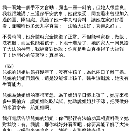
我一看她一個手不太會動，腿也一歪一斜的，但她人很善良。
我就跟她講了三退保平安的事，她很接受，同意退出曾經加入
過的團、隊組織。我給了她一本真相資料，讓她在家好好看
看，並囑咐她多念九字真言：「法輪大法好，真善忍好」。
不長時間，她身體就完全恢復了正常。不但能幹家務，做飯，
洗衣服，而且也能看孩子，下地干農活了。她的家人一同見證
了大法的神奇，我經常對她說：你真是明白真相得了大福報
了！她開心的笑著說：真是的。
（四）
兒媳的姐姐結婚好幾年了，沒有生孩子，為此兩口子離了婚。
兒媳的姐姐再婚後，還是沒能懷上孩子。醫生診斷說，她沒有
生育能力。
兒媳為她姐姐的事很著急。為了姐姐早日懷上孩子，她弄來很
多中藥偏方，讓姐姐吃吃試試。她聽說姐姐肚子涼，把我做好
的米酒拿去，給姐姐喝。
我打電話告訴兒媳的姐姐：你們那裡有法輪功真相資料嗎？她
對我說：有。我說：那你就好好看看吧，你要真能了解了大法
真相，比喝那米酒強多了。她說：有那麼神奇嗎？