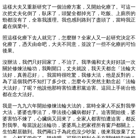
這樣大夫又重新研究了一個治療方案，又開始化療了。可這一
次把丈夫化倒了，臥床了，頭髮全都掉光了，吃飯、上廁所的
勁都沒有了，全靠我護理。我也感到路到了盡頭了，當時我正
處在病業中。
照這樣化療下去人就完了，怎麼辦？全家人又一起研究決定不
化療了，憑天由命吧，大夫不同意，並說了一些不化療的可怕
後果。
沒辦法，我們只好回家了，不治了。我準備和丈夫好好談一次
關於修煉法輪功，我剛開口，丈夫就說，我天天都念「法輪大
法好，真善忍好」。我當時很吃驚，我修大法，他是反對的，
為了這個我們不知打了多少仗，怎麼今天突然主動念起「法輪
大法好」了呢？他說他那時害怕遭邪黨迫害。這回上手術台他
都在念大法好。
我是一九九六年開始修煉法輪大法的，當時全家人不反對我學
大法，婆婆也學法了，學法後心臟病都好了。迫害開始後，婆
婆害怕不煉了，心臟病又回來了，全家人都害怕遭迫害，都反
對我學。每當說起法輪功，婆婆馬上把家裡所有窗戶都關上，
生怕鄰居聽到。我們兩口子為此也沒少吵架，後來我放棄了丈