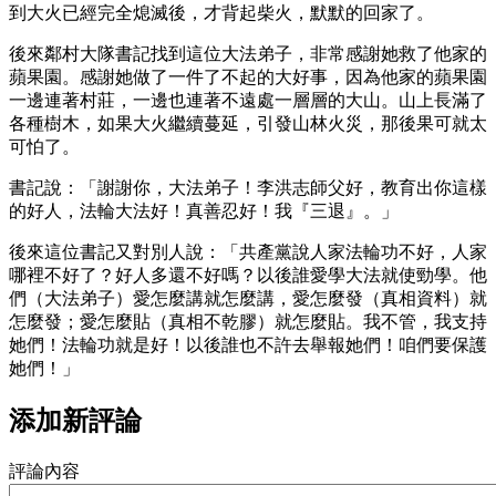
到大火已經完全熄滅後，才背起柴火，默默的回家了。
後來鄰村大隊書記找到這位大法弟子，非常感謝她救了他家的
蘋果園。感謝她做了一件了不起的大好事，因為他家的蘋果園
一邊連著村莊，一邊也連著不遠處一層層的大山。山上長滿了
各種樹木，如果大火繼續蔓延，引發山林火災，那後果可就太
可怕了。
書記說：「謝謝你，大法弟子！李洪志師父好，教育出你這樣
的好人，法輪大法好！真善忍好！我『三退』。」
後來這位書記又對別人說：「共產黨說人家法輪功不好，人家
哪裡不好了？好人多還不好嗎？以後誰愛學大法就使勁學。他
們（大法弟子）愛怎麼講就怎麼講，愛怎麼發（真相資料）就
怎麼發；愛怎麼貼（真相不乾膠）就怎麼貼。我不管，我支持
她們！法輪功就是好！以後誰也不許去舉報她們！咱們要保護
她們！」
添加新評論
評論內容