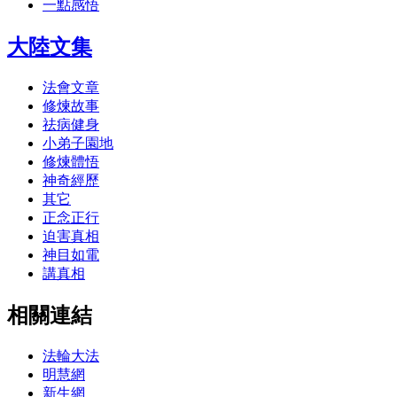
一點感悟
大陸文集
法會文章
修煉故事
祛病健身
小弟子園地
修煉體悟
神奇經歷
其它
正念正行
迫害真相
神目如電
講真相
相關連結
法輪大法
明慧網
新生網