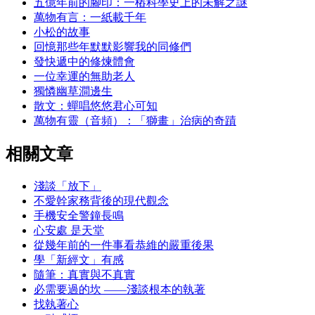
五億年前的腳印：一樁科學史上的未解之謎
萬物有言：一紙載千年
小松的故事
回憶那些年默默影響我的同修們
發快遞中的修煉體會
一位幸運的無助老人
獨憐幽草澗邊生
散文：蟬唱悠悠君心可知
萬物有靈（音頻）：「獅畫」治病的奇蹟
相關文章
淺談「放下」
不愛幹家務背後的現代觀念
手機安全警鐘長鳴
心安處 是天堂
從幾年前的一件事看恭維的嚴重後果
學「新經文」有感
隨筆：真實與不真實
必需要過的坎 ——淺談根本的執著
找執著心