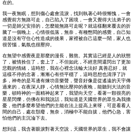
在的。
我一夜無眠，想到傷心處會流淚，找到執著心時很慚愧，一會
感覺前方無路可走，自己陷入了困境，一會又覺得大法弟子的
一切是師父安排的，怎麼能無路可走呢？就這樣翻來覆去的折
騰了一個晚上，心情很低落，無奈，有種憋悶的感覺，自己知
道是沒有守住心性造成的後果，家裡被自己這麼一鬧，家人也
很苦惱，氣氛也很壓抑。
在無望中感覺夜是那麼的漫長，難熬。其實這已經是人的狀態
了，被情拴住了，套上了，不但如此，不經意間還閃出了更加
悲觀的情緒，這時想，我在心裡念法輪大法好 真善忍好，就
這樣不停的念著，漸漸心有些平穩了，這時思想也清淨了許
多，神奇的是耳邊有煉功音樂聲，聲音好像是從遙遠的天宇傳
過來的，在夜深人靜，心情無比壓抑的夜晚，能聽到大法的音
樂，頓時神的一面精神起來了，我望向天空，看著一顆很亮的
星星閃爍，仿佛在和我說話，我知道是天國世界的眾生為我擔
憂，他們多麼希望他們的主能在法上提高上來呀，可是看看人
間的自己，處在頹廢，無奈，消極中不能自拔，他們心急，害
怕他們的主沉淪下去。
想到這，我含著眼淚對著天空說，天國世界的眾生，我不會讓