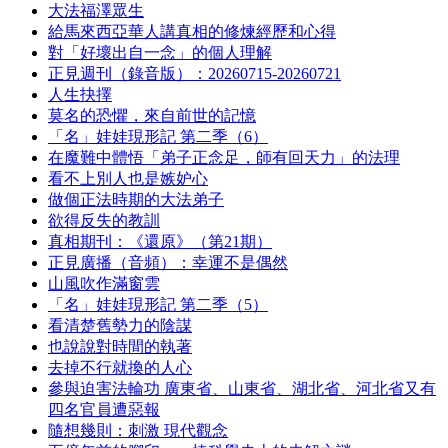
大法福澤眾生
給馬來西亞華人講真相的修煉經歷和心得
對「好壞出自一念」的個人理解
正見週刊（錄音版）：20260715-20260721
人生抉擇
莫名的恐懼，來自前世的記憶
「名」娃娃現形記 第二季（6）
在魔難中體悟「弟子正念足，師有回天力」的法理
看不上別人也是嫉妒心
做個正法時期的大法弟子
欲得反失的教訓
真相期刊：《還原》（第21期）
正見廣播（音頻）：幸運不是偶然
山風吹作滿窗雲
「名」娃娃現形記 第二季（5）
看清楚舊勢力的陰謀
也說說對時間的執著
去掉不行就換的人心
參與迫害法輪功 廣東省、山東省、湖北省、河北省又有
四名官員遭惡報
隨想幾則：刺激 現代觀念