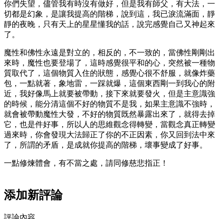
你們失望，儘管我有時沒有做好，但是我有師父，有大法，一
切都是幻象，是讓我提高的階梯，說到這，我已淚流滿面，靜
靜的夜晚，只有天上的星星懂我的話，說完感覺自己又神起來
了。
魔性和佛性永遠是對立的，相反的，不一致的，當佛性剛剛出
來時，魔性也要登場了，這時感覺很平和的心，突然被一種物
質取代了，這個物質入住的狀態，感覺心很不舒服，就像炸藥
包，一點就著，象地雷，一踩就爆，這個東西剛一到我心的附
近，我好像馬上就要被帶動，接下來就要發火，但是主意識強
的時候，能分清這個不好的物質不是我，如果主意識不強時，
就會被帶動魔性大發，不好的物質既然暴露出來了，就得去掉
它，也是件好事，所以人的思維觀念得轉變，當觀念真正轉變
過來時，你會發現大法歸正了你的不正因素，你又回到法中來
了，所謂的矛盾，是成就你提高的階梯，壞事變成了好事。
一點修煉體會，有不當之處，請同修慈悲指正！
添加新評論
評論內容