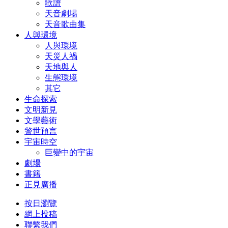
歌譜
天音劇場
天音歌曲集
人與環境
人與環境
天災人禍
天地與人
生態環境
其它
生命探索
文明新見
文學藝術
警世預言
宇宙時空
巨變中的宇宙
劇場
書籍
正見廣播
按日瀏覽
網上投稿
聯繫我們