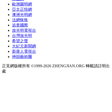
歐洲圓明網
亞太正悟網
澳洲光明網
法網恢恢
追查國際
放光明電視台
台灣放光明
希望之聲
大紀元新聞網
新唐人電視台
神韻藝術團
正見網版權所有 ©1999-2026 ZHENGJIAN.ORG 轉載請註明出
處