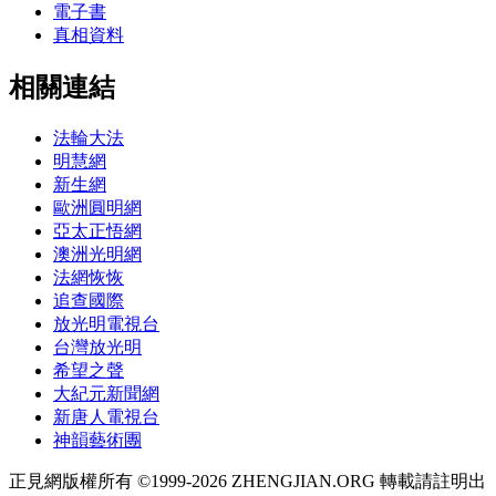
電子書
真相資料
相關連結
法輪大法
明慧網
新生網
歐洲圓明網
亞太正悟網
澳洲光明網
法網恢恢
追查國際
放光明電視台
台灣放光明
希望之聲
大紀元新聞網
新唐人電視台
神韻藝術團
正見網版權所有 ©1999-2026 ZHENGJIAN.ORG 轉載請註明出