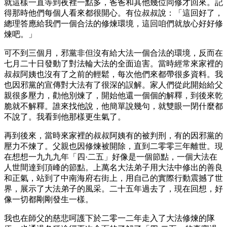
就這樣一直等到夜裡一點多，爸爸和其他幾位同修才回來。記
得那時他們每個人看來都很開心。有位叔叔說：「這回好了，
總理答應給我們一個合法的修煉環境，這回咱們就放心好好修
煉吧。」
可不到三個月，邪黨非但沒有給大法一個合法的環境，反而在
七月二十日發動了對法輪大法的全面迫害。當時經常來家裡的
叔叔阿姨也沒有了之前的輕鬆，每次他們來都帶很多資料。我
也因邪黨的宣傳對大法有了很深的誤解。家人們從此開始給父
親很多壓力，勸他別煉了，開始他還一個個的解釋，到後來乾
脆就不解釋。誰來找他說，他簡單說幾句，就雙眼一閉什麼都
不說了。我看到他那樣更生氣了。
再到後來，當時來家裡的叔叔阿姨有的被判刑，有的因邪黨的
壓力不煉了。父親也因修煉被開除，直到二零零三年離世。現
在想想一九九九年「四·二五」好像是一個節點，一個大法在
人世間達到頂峰的節點。上萬名大法弟子用大法中修出的善良
和正氣，站到了中南海府右街上，用自己的實際行動震撼了世
界，展示了大法弟子的風采。二十五年過去了，現在回想，好
像一切都剛剛發生一樣。
我也在師父的慈悲呵護下於二零一二年走入了大法修煉的隊