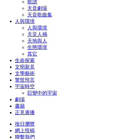
歌譜
天音劇場
天音歌曲集
人與環境
人與環境
天災人禍
天地與人
生態環境
其它
生命探索
文明新見
文學藝術
警世預言
宇宙時空
巨變中的宇宙
劇場
書籍
正見廣播
按日瀏覽
網上投稿
聯繫我們