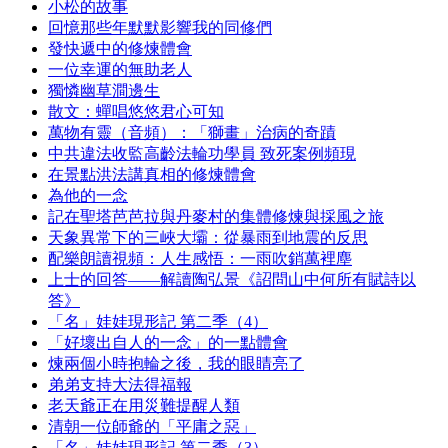
小松的故事
回憶那些年默默影響我的同修們
發快遞中的修煉體會
一位幸運的無助老人
獨憐幽草澗邊生
散文：蟬唱悠悠君心可知
萬物有靈（音頻）：「獅畫」治病的奇蹟
中共違法收監高齡法輪功學員 致死案例頻現
在景點洪法講真相的修煉體會
為他的一念
記在聖塔芭芭拉與丹麥村的集體修煉與採風之旅
天象異常下的三峽大壩：從暴雨到地震的反思
配樂朗讀視頻：人生感悟：一雨吹銷萬裡塵
上士的回答——解讀陶弘景《詔問山中何所有賦詩以
答》
「名」娃娃現形記 第二季（4）
「好壞出自人的一念」的一點體會
煉兩個小時抱輪之後，我的眼睛亮了
弟弟支持大法得福報
老天爺正在用災難提醒人類
清朝一位師爺的「平庸之惡」
「名」娃娃現形記 第二季（3）