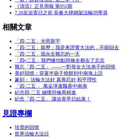
《清流》正見周報 第951期
7.20反迫害日之前 長春大肆綁架法輪功學員
相關文章
「四·二五」光照新宇
「四·二五」親歷：我是來證實大法的，不能回去
「四·二五」我永生難忘的一天
「四•二五」我們煉功點同修全都去了北京
難忘「四·二五」 ——一對母女大法弟子的回憶
美好回憶：背著半袋子燒餅到中南海上訪
篆刻： 法輪大法好 真善忍好 和平理性
「四·二五 」 萬朵淨蓮飄香中南海
紀念四·二五 緬懷同修再精進
紀念「四·二五」 讓迫害早日結束！
見證專欄
珍貴的回憶
世界法輪大法日