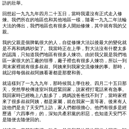
訪的壯舉。
回想起一九九九年四月二十五日，當時我還沒有正式走入修
煉。我們所在的地區也和其他地區一樣，隨著一九九二年法輪
大法的傳出，我們地區也有很多人開始修煉，其中就有我的父
親。
我的父親是個脾氣很大的人，自從修煉大法以後最大的變化就
是不再和媽媽吵架了。我當時正在上學，對大法沒有什麼太多
的認識，只知道我們地區有很多人煉功。由於我父親是我們地
區一家很大的工廠的領導，廠子裡也有很多人煉功，所以一到
周末家裡就有很多叔叔、阿姨來到我家交流修煉的事。那時，
就記得每個叔叔阿姨看著都是那麼和善。
就這樣到了一九九九年，那時候我上學住校。四月二十五日那
天，突然學校傳達室叫我趕緊回家，說家裡打電話來有急事。
我回家時已經晚上八點多了，媽媽說爸爸找不到了，當時家裡
來了很多叔叔阿姨，都是家屬，就在我家一直等著。後來有人
說他們是去了天安門上訪，家人們都很擔心。他們有很多是經
歷過「六四事件」的，深知共產邪黨的邪惡，也知道天安門不
是隨便去隨便回的。