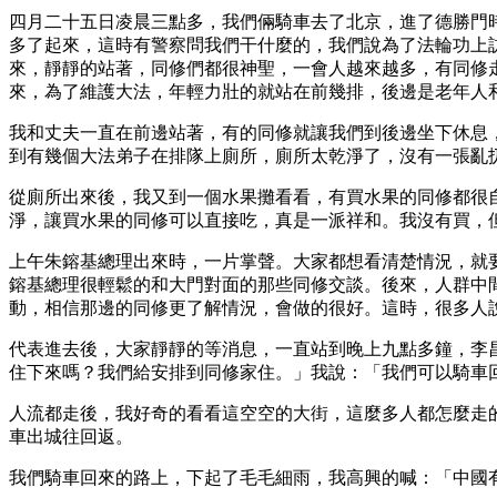
四月二十五日凌晨三點多，我們倆騎車去了北京，進了德勝門
多了起來，這時有警察問我們干什麼的，我們說為了法輪功上
來，靜靜的站著，同修們都很神聖，一會人越來越多，有同修
來，為了維護大法，年輕力壯的就站在前幾排，後邊是老年人
我和丈夫一直在前邊站著，有的同修就讓我們到後邊坐下休息
到有幾個大法弟子在排隊上廁所，廁所太乾淨了，沒有一張亂
從廁所出來後，我又到一個水果攤看看，有買水果的同修都很
淨，讓買水果的同修可以直接吃，真是一派祥和。我沒有買，
上午朱鎔基總理出來時，一片掌聲。大家都想看清楚情況，就
鎔基總理很輕鬆的和大門對面的那些同修交談。後來，人群中
動，相信那邊的同修更了解情況，會做的很好。這時，很多人
代表進去後，大家靜靜的等消息，一直站到晚上九點多鐘，李
住下來嗎？我們給安排到同修家住。」我說：「我們可以騎車
人流都走後，我好奇的看看這空空的大街，這麼多人都怎麼走
車出城往回返。
我們騎車回來的路上，下起了毛毛細雨，我高興的喊：「中國