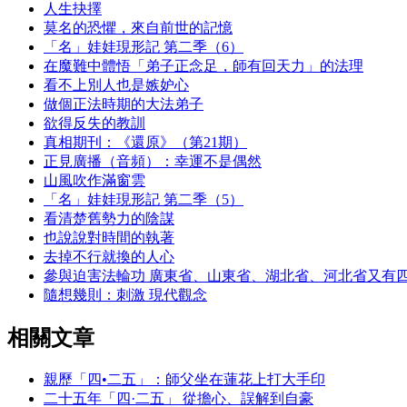
人生抉擇
莫名的恐懼，來自前世的記憶
「名」娃娃現形記 第二季（6）
在魔難中體悟「弟子正念足，師有回天力」的法理
看不上別人也是嫉妒心
做個正法時期的大法弟子
欲得反失的教訓
真相期刊：《還原》（第21期）
正見廣播（音頻）：幸運不是偶然
山風吹作滿窗雲
「名」娃娃現形記 第二季（5）
看清楚舊勢力的陰謀
也說說對時間的執著
去掉不行就換的人心
參與迫害法輪功 廣東省、山東省、湖北省、河北省又有
隨想幾則：刺激 現代觀念
相關文章
親歷「四•二五」：師父坐在蓮花上打大手印
二十五年「四·二五」 從擔心、誤解到自豪