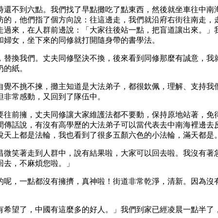
時還不到六點。我們找了早點攤吃了點東西，然後就坐車往中南
訪的，他們指了個方向說：往這邊走，我們就沿府右街往南走，
走過來，在人群前邊說：「大家往後站一點，把盲道讓出來。」
和婦女，坐下來的同修就打開隨身帶的書學法。
，替換我們。丈夫同修堅決不換，後來看到同修那麼有誠意，我
扔的紙。
自覺不挑不揀，攤主知道是大法弟子，都很欽佩，理解、支持我
但非常感動，又回到了隊伍中。
要往前擁，丈夫同修讓大家維護法都不要動，保持原地站著，免
間傳話說，有沒有高學歷的大法弟子可以當代表去中南海裡邊去
說天上都是法輪，我也看到了很多五顏六色的小法輪，滿天都是
昌微笑著走到人群中，說有結果啦，大家可以回去啦。我沒有著
回去，不麻煩您啦。」
的呢，一點都沒有擁擠，真神啦！街道非常乾淨，清新。因為沒
有希望了，中國有這麼多的好人。」我們到家已經凌晨一點半了