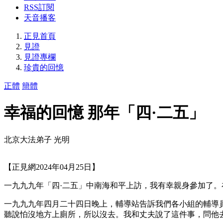
RSS訂閱
天音播客
正見首頁
見證
見證專欄
珍貴的回憶
正體
簡體
幸福的回憶 那年「四·二五」
北京大法弟子 光明
【正見網2024年04月25日】
一九九九年「四·二五」中南海和平上訪，我有幸親身參加了。
一九九九年四月二十四日晚上，輔導站告訴我們各小組的輔導
聽說怕沒地方上廁所，所以沒去。我和丈夫說了這件事，問他