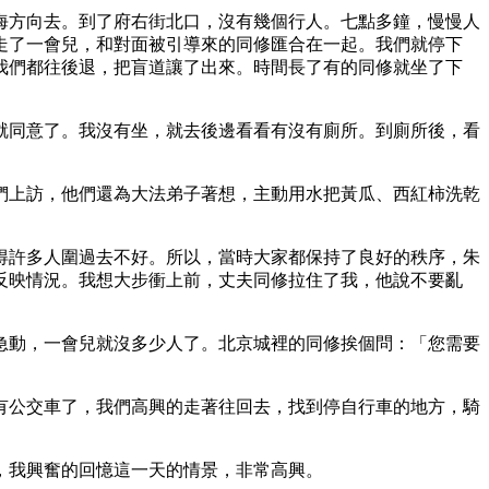
海方向去。到了府右街北口，沒有幾個行人。七點多鐘，慢慢人
走了一會兒，和對面被引導來的同修匯合在一起。我們就停下
我們都往後退，把盲道讓了出來。時間長了有的同修就坐了下
就同意了。我沒有坐，就去後邊看看有沒有廁所。到廁所後，看
們上訪，他們還為大法弟子著想，主動用水把黃瓜、西紅柿洗乾
得許多人圍過去不好。所以，當時大家都保持了良好的秩序，朱
反映情況。我想大步衝上前，丈夫同修拉住了我，他說不要亂
。
急動，一會兒就沒多少人了。北京城裡的同修挨個問：「您需要
有公交車了，我們高興的走著往回去，找到停自行車的地方，騎
，我興奮的回憶這一天的情景，非常高興。