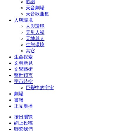
歌譜
天音劇場
天音歌曲集
人與環境
人與環境
天災人禍
天地與人
生態環境
其它
生命探索
文明新見
文學藝術
警世預言
宇宙時空
巨變中的宇宙
劇場
書籍
正見廣播
按日瀏覽
網上投稿
聯繫我們