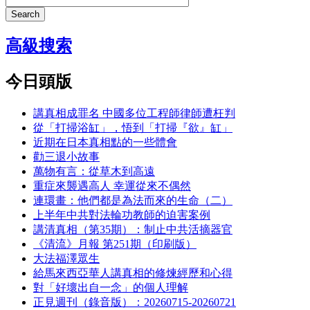
Search
高級搜索
今日頭版
講真相成罪名 中國多位工程師律師遭枉判
從「打掃浴缸」，悟到「打掃『欲』缸」
近期在日本真相點的一些體會
勸三退小故事
萬物有言：從草木到高遠
重症來襲遇高人 幸運從來不偶然
連環畫：他們都是為法而來的生命（二）
上半年中共對法輪功教師的迫害案例
講清真相（第35期）：制止中共活摘器官
《清流》月報 第251期（印刷版）
大法福澤眾生
給馬來西亞華人講真相的修煉經歷和心得
對「好壞出自一念」的個人理解
正見週刊（錄音版）：20260715-20260721