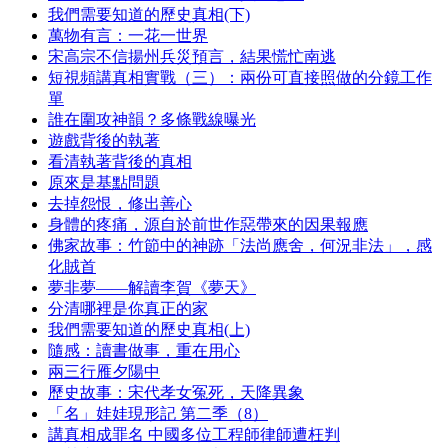
我們需要知道的歷史真相(下)
萬物有言：一花一世界
宋高宗不信揚州兵災預言，結果慌忙南逃
短視頻講真相實戰（三）：兩份可直接照做的分鏡工作
單
誰在圍攻神韻？多條戰線曝光
遊戲背後的執著
看清執著背後的真相
原來是基點問題
去掉怨恨，修出善心
身體的疼痛，源自於前世作惡帶來的因果報應
佛家故事：竹節中的神跡「法尚應舍，何況非法」，感
化賊首
夢非夢——解讀李賀《夢天》
分清哪裡是你真正的家
我們需要知道的歷史真相(上)
隨感：讀書做事，重在用心
兩三行雁夕陽中
歷史故事：宋代孝女冤死，天降異象
「名」娃娃現形記 第二季（8）
講真相成罪名 中國多位工程師律師遭枉判