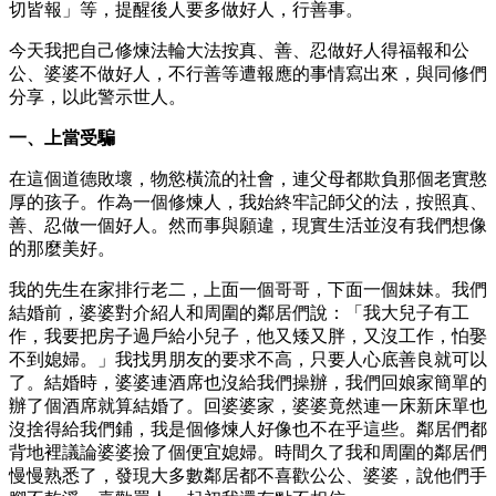
切皆報」等，提醒後人要多做好人，行善事。
今天我把自己修煉法輪大法按真、善、忍做好人得福報和公
公、婆婆不做好人，不行善等遭報應的事情寫出來，與同修們
分享，以此警示世人。
一、上當受騙
在這個道德敗壞，物慾橫流的社會，連父母都欺負那個老實憨
厚的孩子。作為一個修煉人，我始終牢記師父的法，按照真、
善、忍做一個好人。然而事與願違，現實生活並沒有我們想像
的那麼美好。
我的先生在家排行老二，上面一個哥哥，下面一個妹妹。我們
結婚前，婆婆對介紹人和周圍的鄰居們說：「我大兒子有工
作，我要把房子過戶給小兒子，他又矮又胖，又沒工作，怕娶
不到媳婦。」我找男朋友的要求不高，只要人心底善良就可以
了。結婚時，婆婆連酒席也沒給我們操辦，我們回娘家簡單的
辦了個酒席就算結婚了。回婆婆家，婆婆竟然連一床新床單也
沒捨得給我們鋪，我是個修煉人好像也不在乎這些。鄰居們都
背地裡議論婆婆撿了個便宜媳婦。時間久了我和周圍的鄰居們
慢慢熟悉了，發現大多數鄰居都不喜歡公公、婆婆，說他們手