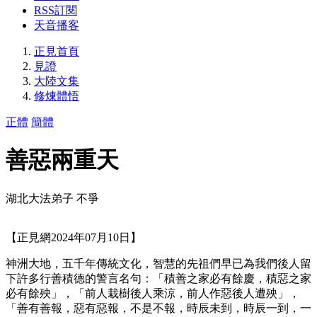
RSS訂閱
天音播客
正見首頁
見證
大陸文集
修煉體悟
正體
簡體
善惡兩重天
湖北大法弟子 不爭
【正見網2024年07月10日】
神洲大地，五千年傳統文化，智慧的先祖們早已為我們後人留
下許多行善積德的警言名句：「積善之家必有餘慶，積惡之家
必有餘殃」，「前人栽樹後人乘涼，前人作惡後人遭殃」，
「善有善報，惡有惡報，不是不報，時辰未到，時辰一到，一