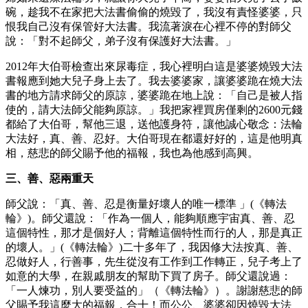
碗，趁我不在家把大法書偷偷的燒毀了，我沒有責怪婆婆，只
恨我自己沒有保管好大法書。我流著淚在心裡不停的對師父
說：「對不起師父，弟子沒有保護好大法書。」
2012年大伯哥檢查出來尿毒症，我心裡明白這是婆婆燒毀大法
書報應到她大兒子身上去了。我去婆婆家，讓婆婆跪在燒大法
書的地方請求師父的原諒，婆婆跪在地上說：「自己是被人指
使的，請大法師父能夠原諒。」我把家裡買房僅剩的2600元錢
都給了大伯哥，幫他三退，送他護身符，讓他誠心敬念：法輪
大法好，真、善、忍好。大伯哥現在都還好好的，這是他明真
相，慈悲的師父賜予他的福報，我也為他感到高興。
三、善、惡兩重天
師父說：「真、善、忍是衡量好壞人的唯一標準 」(《轉法
輪》)。師父還說：「作為一個人，能夠順應宇宙真、善、忍
這個特性，那才是個好人；背離這個特性而行的人，那是真正
的壞人。」(《轉法輪》)二十多年了，我因修大法按真、善、
忍做好人，行善事，先生從沒有工作到工作轉正，兒子考上了
如意的大學，在親戚朋友的幫助下買了房子。師父還說過：
「一人煉功，別人要受益的」（《轉法輪》）。謝謝慈悲的師
父賜予我這麼大的福報，合十！而公公、婆婆卻因燒毀大法