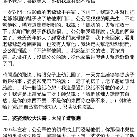
腳不乾淨，喜歡罵人，起初我還有點不相信。
一次對門一位90歲的老爺爺不在家，下雨了，我讓先生幫忙把
老爺爺曬的鞋子收了放他家門口。公公惡狠狠的吼先生：不准
幫他收，嘴裡還罵罵咧咧的。我說：「聽我的，去幫忙收一
下，給咱們的兒子多積點福。」公公聽我這樣說，沒趣的回屋
去了。老爺爺年齡大了經常出門忘帶鑰匙，我下班回家，看見
老爺爺急得團團轉，也沒有人幫他，我決定去幫老爺爺開門。
公公阻攔說：「不許幫他開。」我銘記師父的法，要按真、
善、忍做好人，沒聽公公的話，從他家窗戶爬進去幫老爺爺開
了門。
時間過的飛快，轉眼兒子上幼兒園了。一天先生給婆婆提房子
過戶的事，婆婆卻兇巴巴的說：「老子的房子，老子想給誰就
給誰。」我一聽這話心想：我這是遇到說話不算數的老人了
呀！我這是上當受騙了呀！師父說：「我們修煉人講隨其自
然，是你的東西不丟，不是你的東西你也爭不來。」(《轉法
輪》)我把自己當作煉功人，忍著啥也沒說。
二、婆婆燒毀大法書，大兒子遭報應
2005年左右，公公單位的領導找上門恐嚇他們，你那個小兒媳
婦如果還煉法輪功，就讓你大兒子下崗，婆婆怕大兒子丟了飯