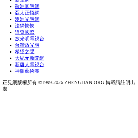
歐洲圓明網
亞太正悟網
澳洲光明網
法網恢恢
追查國際
放光明電視台
台灣放光明
希望之聲
大紀元新聞網
新唐人電視台
神韻藝術團
正見網版權所有 ©1999-2026 ZHENGJIAN.ORG 轉載請註明出
處