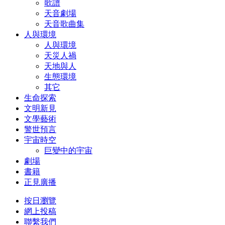
歌譜
天音劇場
天音歌曲集
人與環境
人與環境
天災人禍
天地與人
生態環境
其它
生命探索
文明新見
文學藝術
警世預言
宇宙時空
巨變中的宇宙
劇場
書籍
正見廣播
按日瀏覽
網上投稿
聯繫我們