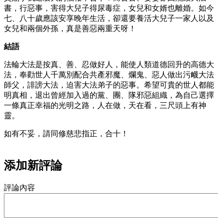
書，行惡事，害得大兒子得尿毒症，女兒和女婿也離婚。如今
七、八十歲應該安享晚年生活，卻還要養活大兒子一家人以及
女兒和兩個外孫，真是善惡兩重天呀！
結語
法輪大法是按真、善、忍做好人，能使人類道德回升的高德大
法，奉勸世人千萬別配合共產邪魔、爛鬼、惡人做出污衊大法
師父，誹謗大法，迫害大法弟子的惡事。希望可貴的世人都能
明真相，退出曾經加入過的黨、團、隊邪惡組織，為自己選擇
一條真正幸福的光明之路，人在做，天在看，三尺頭上有神
靈。
如有不妥，請同修慈悲指正，合十！
添加新評論
評論內容