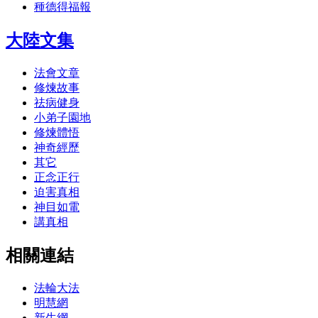
種德得福報
大陸文集
法會文章
修煉故事
祛病健身
小弟子園地
修煉體悟
神奇經歷
其它
正念正行
迫害真相
神目如電
講真相
相關連結
法輪大法
明慧網
新生網