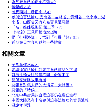
為甚麼自己的正念不強大?
轉錯帳之後
感想兩則：發正念 人心
參與迫害法輪功 雲南省、吉林省、貴州省、北京市、湖
南省、山西省又有八名官員遭惡報
「名」娃娃現形記 第二季（7）
《清流》正見周報 第952期
從「打掃浴缸」，悟到「打掃『欲』缸」
近期在日本真相點的一些體會
相關文章
子孫為何不成才
參與迫害法輪功註定了自己可悲的下場
對待法輪大法態度不同，命運不同
見傑克海豚故事有感
惡報是對惡人們的大清算、大報應！
惡報的「時候」
北京中共當局的血腥迫害仍在瘋狂進行！
中國大陸又有十名參與迫害法輪功的官員遭報
淺說孝與淫