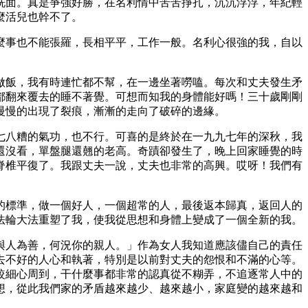
洗面。真是爭強好勝，在名利情中苦苦掙扎，沉沉浮浮，年紀輕
麼活兒也幹不了。
麼事也不能張羅，長相平平，工作一般。名利心很強的我，自以
做飯，我有時連忙都不幫，在一邊坐著嘮嗑。每次和丈夫發生矛
都翻來覆去的睡不著覺。可想而知我的身體能好嗎！三十歲剛剛
慢慢的出現了裂痕，漸漸的走向了破碎的邊緣。
七八糟的氣功，也不行。可喜的是終於在一九九七年的深秋，我
還沒看，單盤腿還翹的老高。奇蹟卻發生了，晚上回家睡覺的時
脊椎平復了。我跟丈夫一說，丈夫也非常的高興。哎呀！我們有
的標準，做一個好人，一個超常的人，最後返本歸真，返回人的
法輪大法重塑了我，使我從思想和身體上變成了一個全新的我。
與人為善，何況你的親人。」作為女人我知道應該儘自己的責任
去不好的人心和執著，特別是以前對丈夫的怨恨和不滿的心等。
較細心周到，干什麼事都非常的認真從不糊弄，不追逐常人中的
想，從此我們家的矛盾越來越少、越來越小，家庭變的越來越和