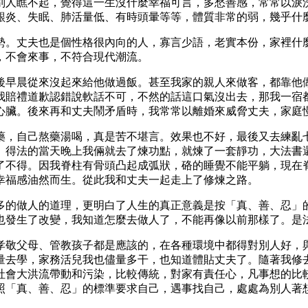
別人瞧不起，覺得這一生沒什麼幸福可言，多愁善感，常常以淚
齦炎、失眠、肺活量低、有時頭暈等等，體質非常的弱，幾乎什
勢。丈夫也是個性格很內向的人，寡言少語，老實本份，家裡什
，不會來事，不符合現代潮流。
後早晨從來沒起來給他做過飯。甚至我家的親人來做客，都靠他
我賠禮道歉認錯說軟話不可，不然的話這口氣沒出去，那我一宿
心臟。後來再和丈夫鬧矛盾時，我常常以離婚來威脅丈夫，家庭
藥，自己熬藥湯喝，真是苦不堪言。效果也不好，最後又去練亂
。得法的當天晚上我倆就去了煉功點，就煉了一套靜功，大法書
了不得。因我脊柱有骨頭凸起成弧狀，硌的睡覺不能平躺，現在
幸福感油然而生。從此我和丈夫一起走上了修煉之路。
多的做人的道理，更明白了人生的真正意義是按「真、善、忍」
也發生了改變，我知道怎麼去做人了，不能再像以前那樣了。是
孝敬父母、管教孩子都是應該的，在各種環境中都得對別人好，
量去學，家務活兒我也儘量多干，也知道體貼丈夫了。隨著我修
社會大洪流帶動和污染，比較傳統，對家有責任心，凡事想的比
照「真、善、忍」的標準要求自己，遇事找自己，處處為別人著