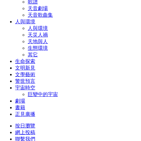
歌譜
天音劇場
天音歌曲集
人與環境
人與環境
天災人禍
天地與人
生態環境
其它
生命探索
文明新見
文學藝術
警世預言
宇宙時空
巨變中的宇宙
劇場
書籍
正見廣播
按日瀏覽
網上投稿
聯繫我們