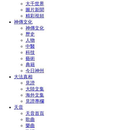
大千世界
圖片新聞
精彩視頻
神傳文化
神傳文化
歷史
人物
中醫
科技
藝術
典籍
今日神州
大法真相
見證
大陸文集
海外文集
見證專欄
天音
天音首頁
歌曲
樂曲