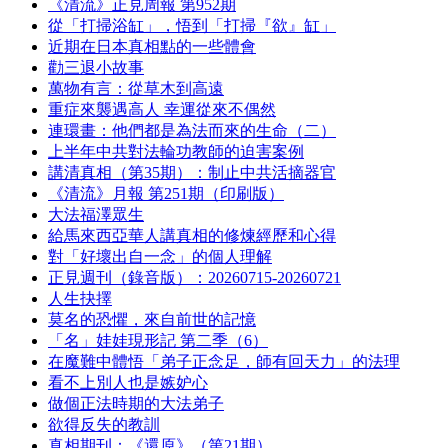
《清流》正見周報 第952期
從「打掃浴缸」，悟到「打掃『欲』缸」
近期在日本真相點的一些體會
勸三退小故事
萬物有言：從草木到高遠
重症來襲遇高人 幸運從來不偶然
連環畫：他們都是為法而來的生命（二）
上半年中共對法輪功教師的迫害案例
講清真相（第35期）：制止中共活摘器官
《清流》月報 第251期（印刷版）
大法福澤眾生
給馬來西亞華人講真相的修煉經歷和心得
對「好壞出自一念」的個人理解
正見週刊（錄音版）：20260715-20260721
人生抉擇
莫名的恐懼，來自前世的記憶
「名」娃娃現形記 第二季（6）
在魔難中體悟「弟子正念足，師有回天力」的法理
看不上別人也是嫉妒心
做個正法時期的大法弟子
欲得反失的教訓
真相期刊：《還原》（第21期）