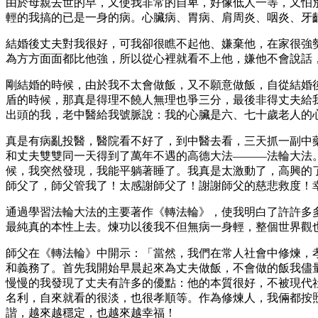
由於母親去世的早，又使我非常的自卑，好像低人一等，又怕
輕的我搞的已是一身的病。心臟病、胃病、肩周炎、咽炎、牙
結婚後丈夫對我很好，可我卻很瞧不起他、嫌棄他，在家很強
為方方面面都比他強，所以從心裡就看不上他，嫌他不會說話
剛結婚的時候，由於我不太會做飯，又不願意做飯，自從結婚
盾的時候，那真是得理不饒人無理也爭三分，最後非得丈夫給
出頭的我，老中醫給我號脈說：我的心臟是六、七十歲老人的
真是有病亂投醫，醫院看不好了，到中醫去看，三天抓一副中
和丈夫雙雙同一天得到了萬年不遇的高德大法———法輪大法
候，我突然發現，我能平躺著睡了。我真是太激動了，高興的
師父了，師父管我了！太感謝師父了！謝謝師父的慈悲救度！
通過學習法輪大法的主要著作《轉法輪》，使我明白了許許多
最純真的本性上去。煉功以後我不但無病一身輕，整個世界觀
師父在《轉法輪》中開示：「當然，我們在常人社會中修煉，
和義務了。首先我開始早晨起來為丈夫做飯，不會做的飯我儘
慢慢的我發現了丈夫有許多的優點：他的本質很好，不被現代
名利，自來就看的很淡，也很孝順等。作為修煉人，我倆都按
諧，越來越穩定，也越來越幸福！