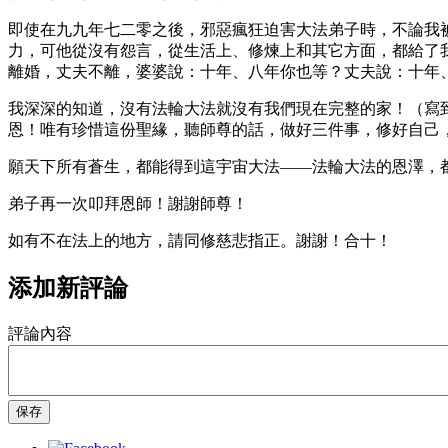
即使在九九年七二零之後，邪惡瘋狂迫害大法弟子時，不論我
力，可他從沒有怨言，從生活上、修煉上和其它方面，都給了
離婚，丈夫不離，婆婆說：十年、八年你也等？丈夫說：十年
我深深的知道，沒有法輪大法就沒有我們現在完整的家！（寫
恩！唯有珍惜這份聖緣，聽師尊的話，做好三件事，修好自
願天下所有蒼生，都能得到這宇宙大法——法輪大法的恩澤，
弟子再一次叩拜恩師！謝謝師尊！
如有不在法上的地方，請同修慈悲指正。謝謝！合十！
添加新評論
評論內容
保存