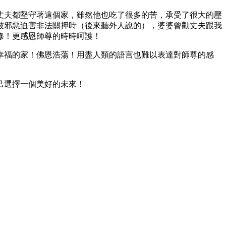
丈夫都堅守著這個家，雖然他也吃了很多的苦，承受了很大的壓
被邪惡迫害非法關押時（後來聽外人說的），婆婆曾勸丈夫跟我
修！更感恩師尊的時時呵護！
幸福的家！佛恩浩蕩！用盡人類的語言也難以表達對師尊的感
己選擇一個美好的未來！