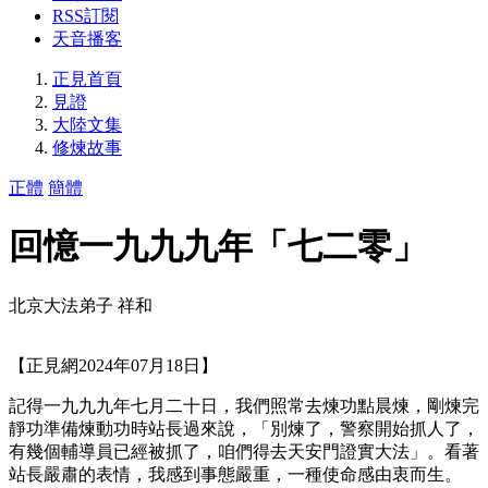
RSS訂閱
天音播客
正見首頁
見證
大陸文集
修煉故事
正體
簡體
回憶一九九九年「七二零」
北京大法弟子 祥和
【正見網2024年07月18日】
記得一九九九年七月二十日，我們照常去煉功點晨煉，剛煉完
靜功準備煉動功時站長過來說，「別煉了，警察開始抓人了，
有幾個輔導員已經被抓了，咱們得去天安門證實大法」。看著
站長嚴肅的表情，我感到事態嚴重，一種使命感由衷而生。