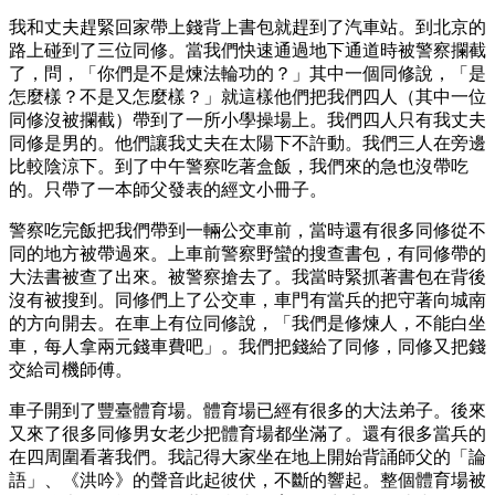
我和丈夫趕緊回家帶上錢背上書包就趕到了汽車站。到北京的
路上碰到了三位同修。當我們快速通過地下通道時被警察攔截
了，問，「你們是不是煉法輪功的？」其中一個同修說，「是
怎麼樣？不是又怎麼樣？」就這樣他們把我們四人（其中一位
同修沒被攔截）帶到了一所小學操場上。我們四人只有我丈夫
同修是男的。他們讓我丈夫在太陽下不許動。我們三人在旁邊
比較陰涼下。到了中午警察吃著盒飯，我們來的急也沒帶吃
的。只帶了一本師父發表的經文小冊子。
警察吃完飯把我們帶到一輛公交車前，當時還有很多同修從不
同的地方被帶過來。上車前警察野蠻的搜查書包，有同修帶的
大法書被查了出來。被警察搶去了。我當時緊抓著書包在背後
沒有被搜到。同修們上了公交車，車門有當兵的把守著向城南
的方向開去。在車上有位同修說，「我們是修煉人，不能白坐
車，每人拿兩元錢車費吧」。我們把錢給了同修，同修又把錢
交給司機師傅。
車子開到了豐臺體育場。體育場已經有很多的大法弟子。後來
又來了很多同修男女老少把體育場都坐滿了。還有很多當兵的
在四周圍看著我們。我記得大家坐在地上開始背誦師父的「論
語」、《洪吟》的聲音此起彼伏，不斷的響起。整個體育場被