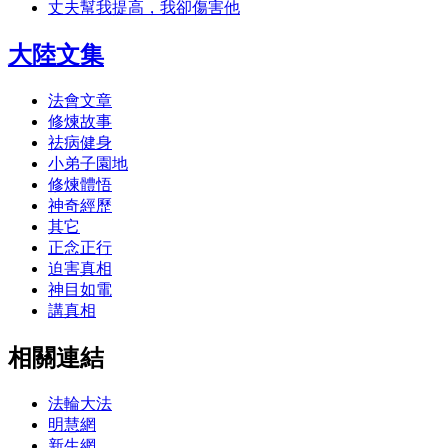
丈夫幫我提高，我卻傷害他
大陸文集
法會文章
修煉故事
祛病健身
小弟子園地
修煉體悟
神奇經歷
其它
正念正行
迫害真相
神目如電
講真相
相關連結
法輪大法
明慧網
新生網