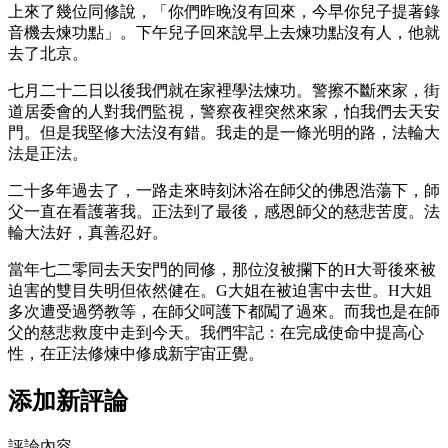
上來了幾位同修說，「你們昨晚沒有回來，今早你兒子提著錄
音機去煉功點」。下午兒子回來說早上去煉功點沒有人，他就
去了北京。
七月二十二日以後我們就在家裡學法煉功。警擦不斷來家，街
道居委會的人對我們監視，警察夜裡突然來家，怕我們去天安
門。但是我堅修大法沒有錯。我走的是一條光明的路，法輪大
法是正法。
二十多年過去了，一路走來時刻沐浴在師父的佛恩浩蕩下，師
父一直在看護著我。正法到了最後，感恩師父的慈悲苦度。法
輪大法好，真善忍好。
當年七二零同去天安門的同修，那位沒被攔下的H大哥後來被
迫害的雙目失明但依然健在。G大姐在被迫害中去世。H大姐
多次遭受過勞教等，在師父呵護下都闖了過來。而我也是在師
父的慈悲救度中走到今天。我們牢記：在完成使命中提高心
性，在正法修煉中修成新宇宙正覺。
添加新評論
評論內容