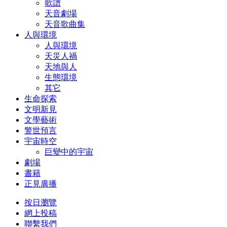
歌譜
天音劇場
天音歌曲集
人與環境
人與環境
天災人禍
天地與人
生態環境
其它
生命探索
文明新見
文學藝術
警世預言
宇宙時空
巨變中的宇宙
劇場
書籍
正見廣播
按日瀏覽
網上投稿
聯繫我們