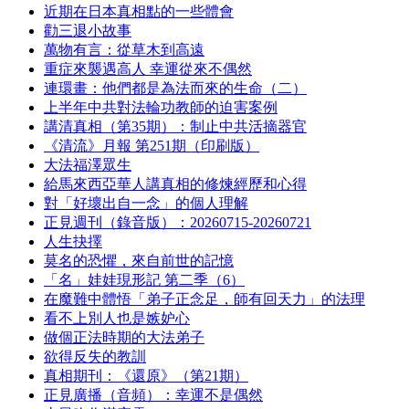
近期在日本真相點的一些體會
勸三退小故事
萬物有言：從草木到高遠
重症來襲遇高人 幸運從來不偶然
連環畫：他們都是為法而來的生命（二）
上半年中共對法輪功教師的迫害案例
講清真相（第35期）：制止中共活摘器官
《清流》月報 第251期（印刷版）
大法福澤眾生
給馬來西亞華人講真相的修煉經歷和心得
對「好壞出自一念」的個人理解
正見週刊（錄音版）：20260715-20260721
人生抉擇
莫名的恐懼，來自前世的記憶
「名」娃娃現形記 第二季（6）
在魔難中體悟「弟子正念足，師有回天力」的法理
看不上別人也是嫉妒心
做個正法時期的大法弟子
欲得反失的教訓
真相期刊：《還原》（第21期）
正見廣播（音頻）：幸運不是偶然