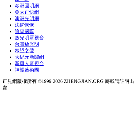
歐洲圓明網
亞太正悟網
澳洲光明網
法網恢恢
追查國際
放光明電視台
台灣放光明
希望之聲
大紀元新聞網
新唐人電視台
神韻藝術團
正見網版權所有 ©1999-2026 ZHENGJIAN.ORG 轉載請註明出
處