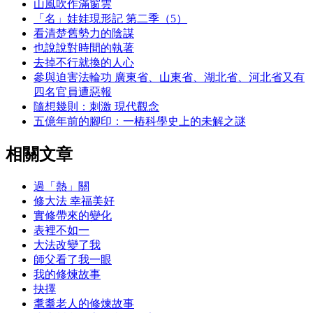
山風吹作滿窗雲
「名」娃娃現形記 第二季（5）
看清楚舊勢力的陰謀
也說說對時間的執著
去掉不行就換的人心
參與迫害法輪功 廣東省、山東省、湖北省、河北省又有
四名官員遭惡報
隨想幾則：刺激 現代觀念
五億年前的腳印：一樁科學史上的未解之謎
相關文章
過「熱」關
修大法 幸福美好
實修帶來的變化
表裡不如一
大法改變了我
師父看了我一眼
我的修煉故事
抉擇
耄耋老人的修煉故事