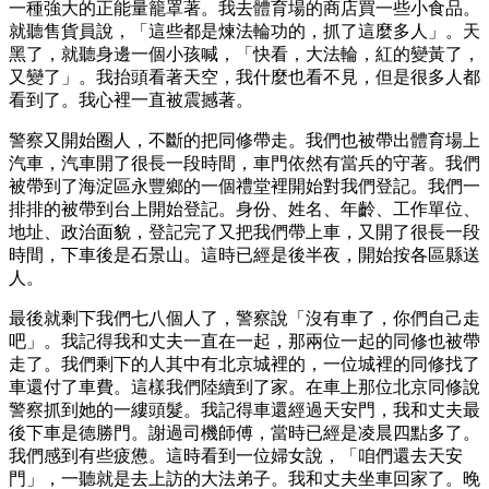
一種強大的正能量籠罩著。我去體育場的商店買一些小食品。
就聽售貨員說，「這些都是煉法輪功的，抓了這麼多人」。天
黑了，就聽身邊一個小孩喊，「快看，大法輪，紅的變黃了，
又變了」。我抬頭看著天空，我什麼也看不見，但是很多人都
看到了。我心裡一直被震撼著。
警察又開始圈人，不斷的把同修帶走。我們也被帶出體育場上
汽車，汽車開了很長一段時間，車門依然有當兵的守著。我們
被帶到了海淀區永豐鄉的一個禮堂裡開始對我們登記。我們一
排排的被帶到台上開始登記。身份、姓名、年齡、工作單位、
地址、政治面貌，登記完了又把我們帶上車，又開了很長一段
時間，下車後是石景山。這時已經是後半夜，開始按各區縣送
人。
最後就剩下我們七八個人了，警察說「沒有車了，你們自己走
吧」。我記得我和丈夫一直在一起，那兩位一起的同修也被帶
走了。我們剩下的人其中有北京城裡的，一位城裡的同修找了
車還付了車費。這樣我們陸續到了家。在車上那位北京同修說
警察抓到她的一縷頭髮。我記得車還經過天安門，我和丈夫最
後下車是德勝門。謝過司機師傅，當時已經是凌晨四點多了。
我們感到有些疲憊。這時看到一位婦女說，「咱們還去天安
門」，一聽就是去上訪的大法弟子。我和丈夫坐車回家了。晚