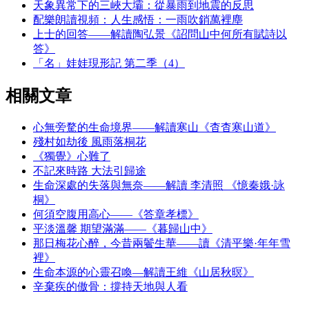
天象異常下的三峽大壩：從暴雨到地震的反思
配樂朗讀視頻：人生感悟：一雨吹銷萬裡塵
上士的回答——解讀陶弘景《詔問山中何所有賦詩以
答》
「名」娃娃現形記 第二季（4）
相關文章
心無旁騖的生命境界——解讀寒山《杳杳寒山道》
殘村如劫後 風雨落桐花
《獨覺》心難了
不記來時路 大法引歸途
生命深處的失落與無奈——解讀 李清照 《憶秦娥·詠
桐》
何須空腹用高心——《答章孝標》
平淡溫馨 期望滿滿——《暮歸山中》
那日梅花心醉，今昔兩鬢生華——讀《清平樂·年年雪
裡》
生命本源的心靈召喚—解讀王維《山居秋暝》
辛棄疾的傲骨：撐持天地與人看