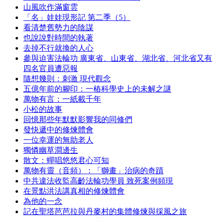
山風吹作滿窗雲
「名」娃娃現形記 第二季（5）
看清楚舊勢力的陰謀
也說說對時間的執著
去掉不行就換的人心
參與迫害法輪功 廣東省、山東省、湖北省、河北省又有
四名官員遭惡報
隨想幾則：刺激 現代觀念
五億年前的腳印：一樁科學史上的未解之謎
萬物有言：一紙載千年
小松的故事
回憶那些年默默影響我的同修們
發快遞中的修煉體會
一位幸運的無助老人
獨憐幽草澗邊生
散文：蟬唱悠悠君心可知
萬物有靈（音頻）：「獅畫」治病的奇蹟
中共違法收監高齡法輪功學員 致死案例頻現
在景點洪法講真相的修煉體會
為他的一念
記在聖塔芭芭拉與丹麥村的集體修煉與採風之旅