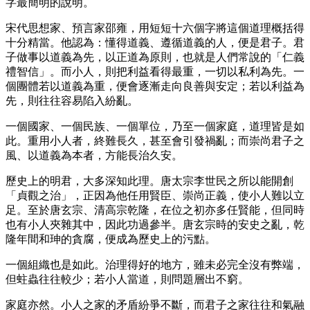
字最簡明的說明。
宋代思想家、預言家邵雍，用短短十六個字將這個道理概括得
十分精當。他認為：懂得道義、遵循道義的人，便是君子。君
子做事以道義為先，以正道為原則，也就是人們常說的「仁義
禮智信」。而小人，則把利益看得最重，一切以私利為先。一
個團體若以道義為重，便會逐漸走向良善與安定；若以利益為
先，則往往容易陷入紛亂。
一個國家、一個民族、一個單位，乃至一個家庭，道理皆是如
此。重用小人者，終難長久，甚至會引發禍亂；而崇尚君子之
風、以道義為本者，方能長治久安。
歷史上的明君，大多深知此理。唐太宗李世民之所以能開創
「貞觀之治」，正因為他任用賢臣、崇尚正義，使小人難以立
足。至於唐玄宗、清高宗乾隆，在位之初亦多任賢能，但同時
也有小人夾雜其中，因此功過參半。唐玄宗時的安史之亂，乾
隆年間和珅的貪腐，便成為歷史上的污點。
一個組織也是如此。治理得好的地方，雖未必完全沒有弊端，
但蛀蟲往往較少；若小人當道，則問題層出不窮。
家庭亦然。小人之家的矛盾紛爭不斷，而君子之家往往和氣融