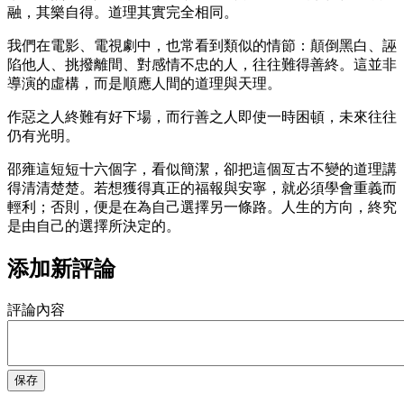
融，其樂自得。道理其實完全相同。
我們在電影、電視劇中，也常看到類似的情節：顛倒黑白、誣
陷他人、挑撥離間、對感情不忠的人，往往難得善終。這並非
導演的虛構，而是順應人間的道理與天理。
作惡之人終難有好下場，而行善之人即使一時困頓，未來往往
仍有光明。
邵雍這短短十六個字，看似簡潔，卻把這個亙古不變的道理講
得清清楚楚。若想獲得真正的福報與安寧，就必須學會重義而
輕利；否則，便是在為自己選擇另一條路。人生的方向，終究
是由自己的選擇所決定的。
添加新評論
評論內容
保存