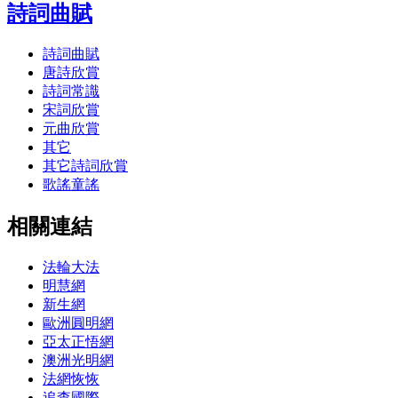
詩詞曲賦
詩詞曲賦
唐詩欣賞
詩詞常識
宋詞欣賞
元曲欣賞
其它
其它詩詞欣賞
歌謠童謠
相關連結
法輪大法
明慧網
新生網
歐洲圓明網
亞太正悟網
澳洲光明網
法網恢恢
追查國際