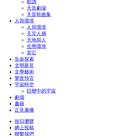
歌譜
天音劇場
天音歌曲集
人與環境
人與環境
天災人禍
天地與人
生態環境
其它
生命探索
文明新見
文學藝術
警世預言
宇宙時空
巨變中的宇宙
劇場
書籍
正見廣播
按日瀏覽
網上投稿
聯繫我們