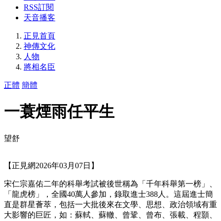
RSS訂閱
天音播客
正見首頁
神傳文化
人物
將相名臣
正體
簡體
一蓑煙雨任平生
望舒
【正見網2026年03月07日】
宋仁宗嘉佑二年的科舉考試被後世稱為「千年科舉第一榜」、
「龍虎榜」，全國40萬人參加，錄取進士388人。這屆進士簡
直是群星薈萃，包括一大批後來在文學、思想、政治領域有重
大影響的巨匠，如：蘇軾、蘇轍、曾鞏、曾布、張載、程顥、