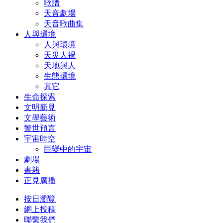
歌譜
天音劇場
天音歌曲集
人與環境
人與環境
天災人禍
天地與人
生態環境
其它
生命探索
文明新見
文學藝術
警世預言
宇宙時空
巨變中的宇宙
劇場
書籍
正見廣播
按日瀏覽
網上投稿
聯繫我們