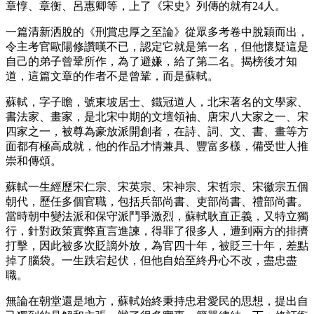
章惇、章衡、呂惠卿等，上了《宋史》列傳的就有24人。
一篇清新洒脫的《刑賞忠厚之至論》從眾多考卷中脫穎而出，
令主考官歐陽修讚嘆不已，認定它就是第一名，但他懷疑這是
自己的弟子曾鞏所作，為了避嫌，給了第二名。揭榜後才知
道，這篇文章的作者不是曾鞏，而是蘇軾。
蘇軾，字子瞻，號東坡居士、鐵冠道人，北宋著名的文學家、
書法家、畫家，是北宋中期的文壇領袖、唐宋八大家之一、宋
四家之一，被尊為豪放派開創者，在詩、詞、文、書、畫等方
面都有極高成就，他的作品才情兼具、豐富多樣，備受世人推
崇和傳頌。
蘇軾一生經歷宋仁宗、宋英宗、宋神宗、宋哲宗、宋徽宗五個
朝代，歷任多個官職，包括兵部尚書、吏部尚書、禮部尚書。
當時朝中變法派和保守派鬥爭激烈，蘇軾耿直正義，又特立獨
行，針對政策實弊直言進諫，得罪了很多人，遭到兩方的排擠
打擊，因此被多次貶謫外放，為官四十年，被貶三十年，差點
掉了腦袋。一生跌宕起伏，但他自始至終丹心不改，盡忠盡
職。
無論在朝堂還是地方，蘇軾始終秉持忠君愛民的思想，提出自