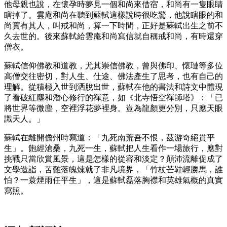
他母親也說，在懷孕時夢見一個和尚來借宿，和尚有一隻眼睛
瞎掉了。雲庵和尚在聽到蘇軾這樣說時很吃驚，他說瞎眼的和
尚實有其人，叫戒和尚，算一下時間，正好是蘇軾出生之前不
久去世的。後來蘇軾給雲庵和尚寫信就自稱戒和尚，有時還穿
僧衣。
蘇軾信仰佛教和道教，尤其崇信佛教，曾與佛印、懷璉等多位
高僧交往密切，對人生、仕途、佛法產生了思考，也有自己的
理解。從積極入世到洒脫出世，蘇軾在他的書法和詩文中體現
了看破紅塵和潛心修行的禪意，如《北寺悟空禪師塔》：「已
將世界等微塵，空裡浮花夢裡身。豈為龍顏更分別，只應天眼
識天人。」
蘇軾在離開儋州時寫道：「九死南荒吾不恨，茲游奇絕貫平
生」。飽經滄桑，九死一生，蘇軾把人生看作一場旅行，應對
挑戰只當欣賞風景，這是怎樣的從容和淡定？顛沛流離促成了
文學造詣，苦難落魄煉就了非凡境界，「竹杖芒鞋輕勝馬，誰
怕？一蓑煙雨任平生」，這是蘇軾磊落胸襟和英雄氣概的真實
寫照。