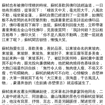
蘇軾也有被佛印埋梗的時候。蘇軾喜歡與佛印談經論道，一日
他有所感悟，提筆寫下：「稽首天中天，毫光照大千。八風吹
不動，端坐紫金蓮。」蘇軾自覺已經達到了一定境界，如佛陀
般不為世間的名利苦樂所動，他讓書童把這首詩送給佛印品
評。佛印看後寫下兩字：放屁。蘇軾看到回復大怒，立即帶著
書童乘船去金山寺找佛印，見面後質問：「我詩何錯？怎以粗
言相辱？」佛印大笑：「你不是八風吹不動嗎，怎麼一屁就過
江來了呢？」蘇軾聞言頓悟，慚愧大笑。
蘇軾熱愛生活，喜歡美食，善於品茶。以東坡命名的東坡肉、
東坡羹、東坡餅、東坡魚、東坡肘子、東坡豆腐等眾多美食，
加起來夠一個「東坡系列」了。被貶到黃州時，蘇軾囊中羞澀
買不起牛肉，眼光投向廉價豬肉，他把豬肉燒得色香味俱全，
大飽口福還作詩自娛：「無竹令人俗，無肉使人瘦。不俗又不
瘦，竹筍燜豬肉。」蘇軾的豬肉可不白吃，心情暢快，赤壁神
遊，大筆一揮就寫下名句「大江東去，浪淘盡，千古風流人
物」，豪邁奔放的《念奴嬌·赤壁懷古》就這樣誕生了。
蘇軾後來改遷汝州團練副使，北宋著名詩僧參寥與他同去，二
人途中經過九江、同游廬山。廬山瑰麗的景色引得蘇軾提筆賦
詩，他沒有寫景、抒情、言志，而是另闢蹊徑，闡述哲理，於