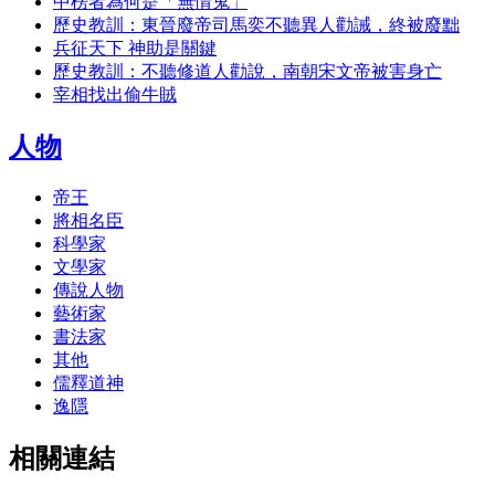
中榜者為何是「無情鬼」
歷史教訓：東晉廢帝司馬奕不聽異人勸誡，終被廢黜
兵征天下 神助是關鍵
歷史教訓：不聽修道人勸說，南朝宋文帝被害身亡
宰相找出偷牛賊
人物
帝王
將相名臣
科學家
文學家
傳說人物
藝術家
書法家
其他
儒釋道神
逸隱
相關連結