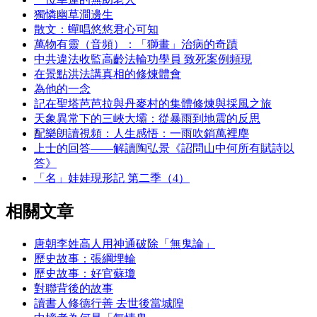
獨憐幽草澗邊生
散文：蟬唱悠悠君心可知
萬物有靈（音頻）：「獅畫」治病的奇蹟
中共違法收監高齡法輪功學員 致死案例頻現
在景點洪法講真相的修煉體會
為他的一念
記在聖塔芭芭拉與丹麥村的集體修煉與採風之旅
天象異常下的三峽大壩：從暴雨到地震的反思
配樂朗讀視頻：人生感悟：一雨吹銷萬裡塵
上士的回答——解讀陶弘景《詔問山中何所有賦詩以
答》
「名」娃娃現形記 第二季（4）
相關文章
唐朝李姓高人用神通破除「無鬼論」
歷史故事：張綱埋輪
歷史故事：好官蘇瓊
對聯背後的故事
讀書人修德行善 去世後當城隍