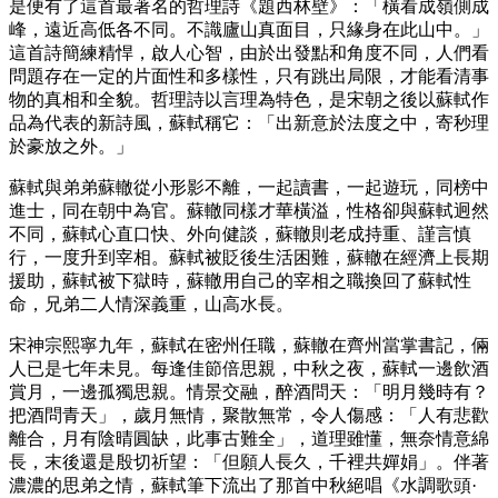
是便有了這首最著名的哲理詩《題西林壁》：「橫看成嶺側成
峰，遠近高低各不同。不識廬山真面目，只緣身在此山中。」
這首詩簡練精悍，啟人心智，由於出發點和角度不同，人們看
問題存在一定的片面性和多樣性，只有跳出局限，才能看清事
物的真相和全貌。哲理詩以言理為特色，是宋朝之後以蘇軾作
品為代表的新詩風，蘇軾稱它：「出新意於法度之中，寄秒理
於豪放之外。」
蘇軾與弟弟蘇轍從小形影不離，一起讀書，一起遊玩，同榜中
進士，同在朝中為官。蘇轍同樣才華橫溢，性格卻與蘇軾迥然
不同，蘇軾心直口快、外向健談，蘇轍則老成持重、謹言慎
行，一度升到宰相。蘇軾被貶後生活困難，蘇轍在經濟上長期
援助，蘇軾被下獄時，蘇轍用自己的宰相之職換回了蘇軾性
命，兄弟二人情深義重，山高水長。
宋神宗熙寧九年，蘇軾在密州任職，蘇轍在齊州當掌書記，倆
人已是七年未見。每逢佳節倍思親，中秋之夜，蘇軾一邊飲酒
賞月，一邊孤獨思親。情景交融，醉酒問天：「明月幾時有？
把酒問青天」，歲月無情，聚散無常，令人傷感：「人有悲歡
離合，月有陰晴圓缺，此事古難全」，道理雖懂，無奈情意綿
長，末後還是殷切祈望：「但願人長久，千裡共嬋娟」。伴著
濃濃的思弟之情，蘇軾筆下流出了那首中秋絕唱《水調歌頭·