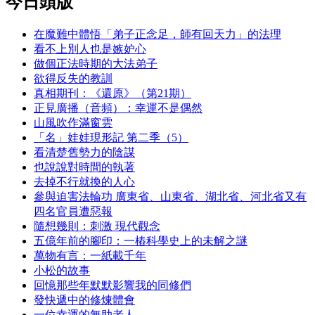
今日頭版
在魔難中體悟「弟子正念足，師有回天力」的法理
看不上別人也是嫉妒心
做個正法時期的大法弟子
欲得反失的教訓
真相期刊：《還原》（第21期）
正見廣播（音頻）：幸運不是偶然
山風吹作滿窗雲
「名」娃娃現形記 第二季（5）
看清楚舊勢力的陰謀
也說說對時間的執著
去掉不行就換的人心
參與迫害法輪功 廣東省、山東省、湖北省、河北省又有
四名官員遭惡報
隨想幾則：刺激 現代觀念
五億年前的腳印：一樁科學史上的未解之謎
萬物有言：一紙載千年
小松的故事
回憶那些年默默影響我的同修們
發快遞中的修煉體會
一位幸運的無助老人