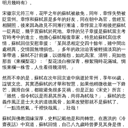
明月幾時有》。
宋徽宗元符三年，花甲之年的蘇軾被赦免，同年，章惇失勢被
貶雷州。章惇和蘇軾原是多年的好友，同在朝中為官，曾經互
相關照，後來因為政見不同漸行漸遠，章惇當上宰相後把蘇軾
一貶再貶，幾乎置蘇軾於死地。章惇的兒子章援是蘇軾當主考
官時考中的進士，他擔心蘇軾報復章家，特意給蘇軾寫信求
情，蘇軾回信安慰章援：「某與丞相定交四十餘年，雖中間出
處稍異，交情固無增損也。」多年的政治迫害被輕描淡寫的一
筆帶過，蘇軾不計前嫌，以德報怨，如此高潔、清明，宛如他
那首《東欄梨花》：「梨花淡白柳深青，柳絮飛時花滿城。惆
悵東欄一株雪，人生看得幾清明。」
然而不幸的是，蘇軾在次年回京途中病逝於常州，享年66歲，
諡號文忠。其實憑蘇軾的才華和智慧，如果他稍微收斂一下鋒
芒，圓滑自保，都能避免很多災禍，但是正如《宋史》所言：
「雖然，假令軾以是而易其所為，尚得為軾哉？」，蘇軾的忠
義作風正是士大夫的道德風骨，如果改變那就不是蘇軾了。
「一點浩然氣，千裡快哉風」，壯哉！
蘇軾與佛教淵緣深厚，史料記載他是和尚轉世。在惠洪的《冷
齋夜話》中寫道，蘇軾回憶，自己八九歲時曾夢見其身是僧，