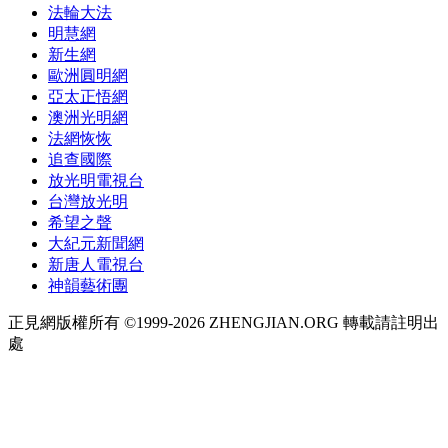
法輪大法
明慧網
新生網
歐洲圓明網
亞太正悟網
澳洲光明網
法網恢恢
追查國際
放光明電視台
台灣放光明
希望之聲
大紀元新聞網
新唐人電視台
神韻藝術團
正見網版權所有 ©1999-2026 ZHENGJIAN.ORG 轉載請註明出
處