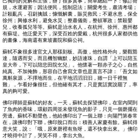
己獨到的見解和主張，辦了很多實事，簡單總結一下：修訂衙
規，水運避害；因法便民，抵制惡法；關愛考生，肅清考場；
計殺亂兵，召尉擒賊；慷慨解囊，賑災救民；不避水患，保全
徐州；興修水利，避免水災；整肅儀衛，整頓軍政；禁殺嬰
兒，收養孤兒等等。蘇軾是治水名人，在杭州、徐州、惠州都
有蘇堤。他泛愛天下，深受百姓的愛戴，杭州很多人家都供他
的畫像，海南還有東坡書院和蘇公祠。
蘇軾不象很多達官文人那樣刻板、高傲，他性格外向，樂觀豁
達，隨遇而安，而且機智幽默，妙語連珠，自謂「上可以陪玉
皇大帝，下可以陪悲田院乞兒」。他懷著一顆赤子之心，自然
純真、不加掩飾，形容自己會寫文章也是直言不諱：「吾文如
萬斛泉源，不擇地而生，在平地滔滔汩汩，雖一日千裡無
難」，乍看好像很狂，但他確有其才，只是實話實說罷了，率
真的夠可愛。
佛印禪師是蘇軾的好友，一天，蘇軾去探望佛印，在室內聞到
了魚肉的香味，環顧四周並未發現魚的影子，只見一個磬擺在
旁邊。蘇軾不動聲色，他給佛印出了一個上聯：向陽門第春常
在，讓佛印對下聯，佛印脫口而出：積善人家慶有餘。蘇軾得
意大笑，說：「哦，原來磬裡有魚呀，還不快拿出來。」佛印
才曉得中計了，哭笑不得，拿出大魚。