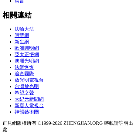
寓言
相關連結
法輪大法
明慧網
新生網
歐洲圓明網
亞太正悟網
澳洲光明網
法網恢恢
追查國際
放光明電視台
台灣放光明
希望之聲
大紀元新聞網
新唐人電視台
神韻藝術團
正見網版權所有 ©1999-2026 ZHENGJIAN.ORG 轉載請註明出
處