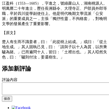
江盈科（1553—1605），字進之，號綠蘿山人，湖南桃源人。
明萬曆二十年進士，歷任長洲縣令、大理寺正、戶部員外郎等
職，卒於四川提學副使任上。他是明代晚期文學流派「公安
派」的重要成員之一，主張「獨抒性靈，不拘格套」，對晚明
文學的發展產生了重要影響。
【原文】
楚人有生而不識姜者，曰：「此從樹上結成。」或曰：「從土
地生成。」其人固執己見，曰：「請與子以十人為質，以所乘
驢為賭。」已而遍問十人，皆曰：「土裡出也。」其人啞然失
色，曰：「驢則付汝，姜還樹生。」
添加新評論
評論內容
保存