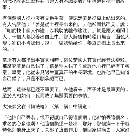
明代小說家江盈科在《楚人有不識姜者》中講過這樣一個故
事：
有個楚國人從小沒有見過生薑，便認定姜是從樹上結出來的。
有人告訴他：「姜是從土裡長出來的。」他卻固執己見，說：
「咱們找十個人作證，以我騎的驢作賭注。」於是兩人遍問十
人，十個人都說姜出自土中。那人聽後頓時啞口無言、面色大
變，卻仍不肯認錯，說：「驢我輸給你，姜還是樹上長出來
的。」
當所有人都指出事實真相時，這位楚國人其實已經無法辯駁。
那麼究竟是自己錯了，還是別人錯了？或許他心裡已經有了答
案。畢竟，他從未見過生薑真正的生長環境。也許他早已知道
自己錯了，只是不願承認而已。
然而，這些都已經不重要了。在他看來，面子才是最重要的，
至於真相如何，反而成了無關緊要的事情。
大法師父在《轉法輪》〈第二講〉中講道：
「他怕自己丟名，恨不得讓自己得這個病，他都怕丟這個名，
求名的心多強啊！他這個願望一發出，那好，那個病一下子就
轉化到他身上來了，真起了這個作用，他回家得病去，人家好