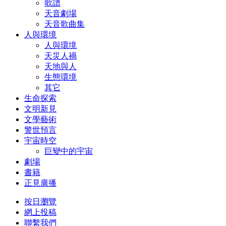
歌譜
天音劇場
天音歌曲集
人與環境
人與環境
天災人禍
天地與人
生態環境
其它
生命探索
文明新見
文學藝術
警世預言
宇宙時空
巨變中的宇宙
劇場
書籍
正見廣播
按日瀏覽
網上投稿
聯繫我們