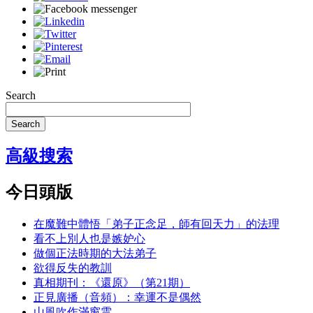
Search
Search
高級搜索
今日頭版
在魔難中體悟「弟子正念足，師有回天力」的法理
看不上別人也是嫉妒心
做個正法時期的大法弟子
欲得反失的教訓
真相期刊：《還原》（第21期）
正見廣播（音頻）：幸運不是偶然
山風吹作滿窗雲