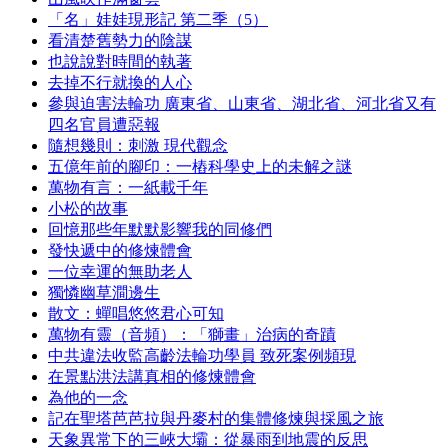
「名」娃娃現形記 第二季（5）
看清楚舊勢力的陰謀
也說說對時間的執著
去掉不行就換的人心
參與迫害法輪功 廣東省、山東省、湖北省、河北省又有
四名官員遭惡報
隨想幾則：刺激 現代觀念
五億年前的腳印：一樁科學史上的未解之謎
萬物有言：一紙載千年
小松的故事
回憶那些年默默影響我的同修們
發快遞中的修煉體會
一位幸運的無助老人
獨憐幽草澗邊生
散文：蟬唱悠悠君心可知
萬物有靈（音頻）：「獅畫」治病的奇蹟
中共違法收監高齡法輪功學員 致死案例頻現
在景點洪法講真相的修煉體會
為他的一念
記在聖塔芭芭拉與丹麥村的集體修煉與採風之旅
天象異常下的三峽大壩：從暴雨到地震的反思