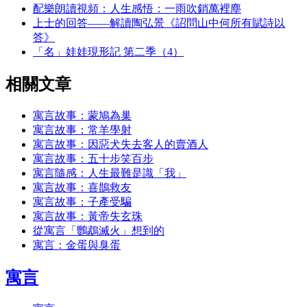
配樂朗讀視頻：人生感悟：一雨吹銷萬裡塵
上士的回答——解讀陶弘景《詔問山中何所有賦詩以
答》
「名」娃娃現形記 第二季（4）
相關文章
寓言故事：蒙鳩為巢
寓言故事：常羊學射
寓言故事：因惡犬失去客人的賣酒人
寓言故事：五十步笑百步
寓言隨感：人生最難是識「我」
寓言故事：喜鵲救友
寓言故事：子產受騙
寓言故事：黃帝失玄珠
從寓言「鸚鵡滅火」想到的
寓言：金蛋與臭蛋
寓言