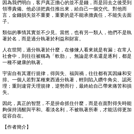
因為我們明白，客戶真正擔心的並不是錢，而是回去之後受到
領導責備。他必須把責任推出來，給自己一個交代。對他而
言，金錢損失並不重要，重要的是不能承擔責任，不能失去面
子。
類似的事情其實並不少見。當然，也有另一類人，他們不是執
著於名，而是過分執著於利益和財富。
人在世間，過分執著於什麼，在修煉人看來就是有漏；在常人
社會中，則往往被稱為「軟肋」。無論是求名還是逐利，都是
一種不健康的執著。
宇宙自有其運行規律，得與失、福與禍，往往都有其因緣和安
排。一個人若對某種東西過分執著，輕則陷入鑽牛角尖、認死
理；重則違背天理規律，逆勢而行，最終給自己帶來痛苦和損
失。
因此，真正的智慧，不是拚命抓住什麼，而是在面對得失時能
夠保持清醒與平和。看淡名利，不被執著所牽，才能活得更加
從容自在。
【作者簡介】