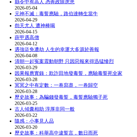
縣令中有高人 憑善政除虎患
2026-05-04
元神不滅：毒誓應驗，路伯達轉生當牛
2026-04-29
怨天尤人 遭神棒喝
2026-04-15
薛甲遇高僧
2026-04-12
遇強盜免遭劫 人生的幸運大多源於善報
2026-04-08
清朝一起冤案震動朝野 只因惡報來得迅猛慘烈
2026-03-29
因果報應實錄：欺詐田地發毒誓，應驗毒誓死全家
2026-03-28
冥冥之中有定數：一卷寫盡，一卷歸空
2026-03-28
歷史故事：為騙錢發毒誓，毒誓應驗獨子死
2026-03-25
古人傾囊相助 淳厚非同一般
2026-03-22
隨感：小事見人品
2026-03-20
歷史故事：科舉高中違誓言，數日而死