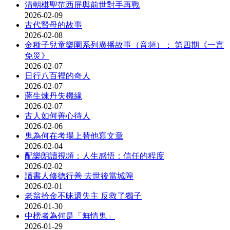
清朝棋聖范西屏與前世對手再戰
2026-02-09
古代賢母的故事
2026-02-08
金種子兒童樂園系列廣播故事（音頻）： 第四期《一言
免災》
2026-02-07
日行八百裡的奇人
2026-02-07
蔣生煉丹失機緣
2026-02-07
古人如何善心待人
2026-02-06
鬼為何在考場上替他寫文章
2026-02-04
配樂朗讀視頻：人生感悟：信任的程度
2026-02-02
讀書人修德行善 去世後當城隍
2026-02-01
老翁拾金不昧還失主 反救了獨子
2026-01-30
中榜者為何是「無情鬼」
2026-01-29