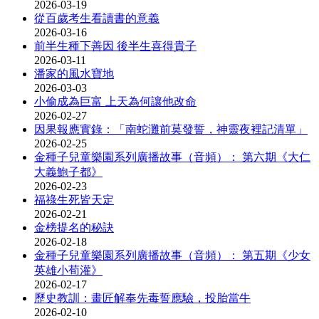
2026-03-19
從百歲考生看讀書的意義
2026-03-16
前半生種下善因 後半生喜得貴子
2026-03-11
潘家的風水寶地
2026-03-03
小偷成為巨富 上天為何讓他改命
2026-02-27
因果報應實錄：「南蛇灘前莫發誓，神靈夜裡記清單」
2026-02-25
金種子兒童樂園系列廣播故事（音頻）： 第六期《大仁
大義鮑子都》
2026-02-23
福祿生死皆天定
2026-02-21
金榜提名的秘訣
2026-02-18
金種子兒童樂園系列廣播故事（音頻）： 第五期《少女
英雄小荀灌》
2026-02-17
歷史教訓：畫匠解奉先毒誓應驗，投胎當牛
2026-02-10