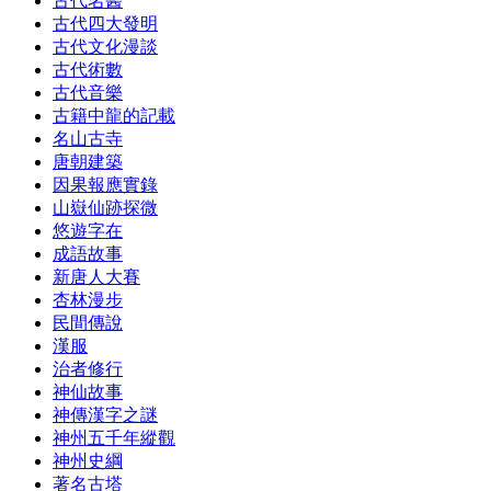
古代名醫
古代四大發明
古代文化漫談
古代術數
古代音樂
古籍中龍的記載
名山古寺
唐朝建築
因果報應實錄
山嶽仙跡探微
悠遊字在
成語故事
新唐人大賽
杏林漫步
民間傳說
漢服
治者修行
神仙故事
神傳漢字之謎
神州五千年縱觀
神州史綱
著名古塔