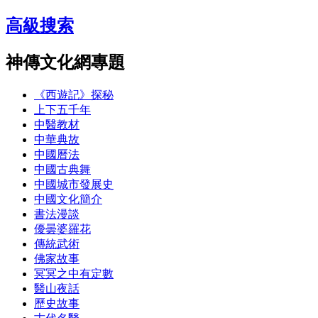
高級搜索
神傳文化網專題
《西遊記》探秘
上下五千年
中醫教材
中華典故
中國曆法
中國古典舞
中國城市發展史
中國文化簡介
書法漫談
優曇婆羅花
傳統武術
佛家故事
冥冥之中有定數
醫山夜話
歷史故事