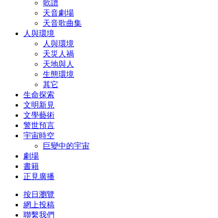
歌譜
天音劇場
天音歌曲集
人與環境
人與環境
天災人禍
天地與人
生態環境
其它
生命探索
文明新見
文學藝術
警世預言
宇宙時空
巨變中的宇宙
劇場
書籍
正見廣播
按日瀏覽
網上投稿
聯繫我們