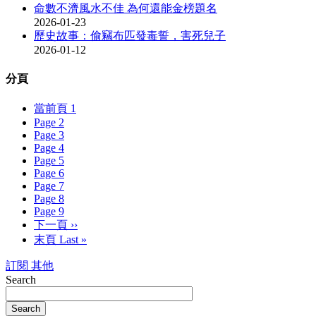
命數不濟風水不佳 為何還能金榜題名
2026-01-23
歷史故事：偷竊布匹發毒誓，害死兒子
2026-01-12
分頁
當前頁
1
Page
2
Page
3
Page
4
Page
5
Page
6
Page
7
Page
8
Page
9
下一頁
››
末頁
Last »
訂閱 其他
Search
Search