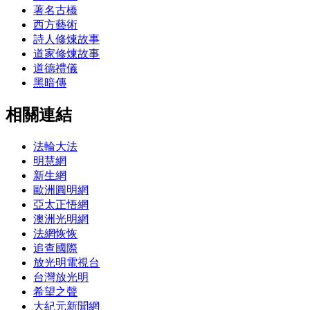
著名古橋
西方藝術
詩人修煉故事
道家修煉故事
道德禮儀
黑暗傳
相關連結
法輪大法
明慧網
新生網
歐洲圓明網
亞太正悟網
澳洲光明網
法網恢恢
追查國際
放光明電視台
台灣放光明
希望之聲
大紀元新聞網