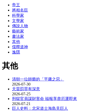
帝王
將相名臣
科學家
文學家
傳說人物
藝術家
書法家
其他
儒釋道神
逸隱
其他
清朝一位師爺的「平庸之惡」
2026-07-30
天雷罰罪有深意
2026-07-25
刑獄官員謀財害命 福報享盡厄運即來
2026-07-21
巨人史料：北宋道士海島見巨人