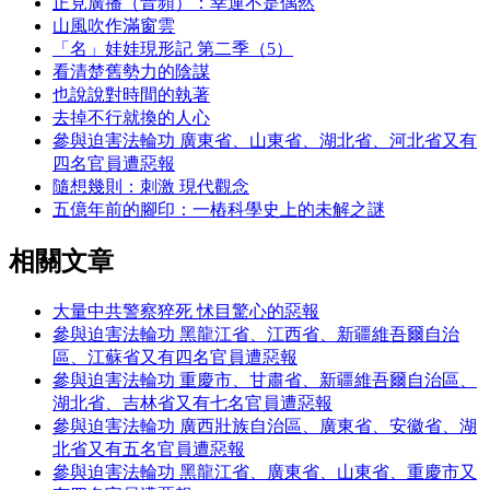
正見廣播（音頻）：幸運不是偶然
山風吹作滿窗雲
「名」娃娃現形記 第二季（5）
看清楚舊勢力的陰謀
也說說對時間的執著
去掉不行就換的人心
參與迫害法輪功 廣東省、山東省、湖北省、河北省又有
四名官員遭惡報
隨想幾則：刺激 現代觀念
五億年前的腳印：一樁科學史上的未解之謎
相關文章
大量中共警察猝死 怵目驚心的惡報
參與迫害法輪功 黑龍江省、江西省、新疆維吾爾自治
區、江蘇省又有四名官員遭惡報
參與迫害法輪功 重慶市、甘肅省、新疆維吾爾自治區、
湖北省、吉林省又有七名官員遭惡報
參與迫害法輪功 廣西壯族自治區、廣東省、安徽省、湖
北省又有五名官員遭惡報
參與迫害法輪功 黑龍江省、廣東省、山東省、重慶市又