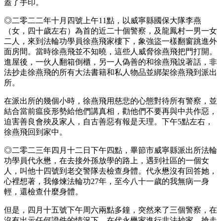
蓋了手印。
◎二零二二年十月四號上午11點，以威寧縣國保大隊李燕
（女，四十歲左右）為首的近二十個警察，及龍鳳村一男一女
二人，來到法輪功學員徐燕飛家樓下，象強盜一樣翻窗跳進外
面房間。當時徐燕飛並不知曉，這些人威脅徐燕飛把門打開。
進屋後，一伙人翻箱倒櫃，另一人偽善的和徐燕飛說著話，非
法抄走徐燕飛的所有大法書籍和私人物品並綁架徐燕飛到派出
所。
在派出所的幾個小時，徐燕飛用慈悲的心態對待所有警察，並
結合當前瘟疫形勢給他們講真相，勸他們不要再與中共作惡，
迫害善良會殃及家人，自古善惡有報是天理。下午5點左右，
徐燕飛回到家中。
◎二零二三年四月十二日下午四點，畢節市威寧縣派出所法輪
功學員代永懋，在去接外孫放學的路上，遇到社區的一個女
人，叫他十四號到老交警隊去檢查身體。代永懋沒有回答她，
心裡想著，我修煉法輪功27年，至今八十一歲的我無病一身
輕，還檢查什麼身體。
但是，四月十五號下午周六兩點多鐘，突然來了三個警察，在
沒有出示任何證件的情況下，在代永懋家進行非法抄家，搶走