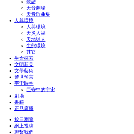
歌譜
天音劇場
天音歌曲集
人與環境
人與環境
天災人禍
天地與人
生態環境
其它
生命探索
文明新見
文學藝術
警世預言
宇宙時空
巨變中的宇宙
劇場
書籍
正見廣播
按日瀏覽
網上投稿
聯繫我們