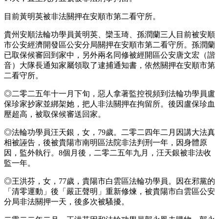
目前黃明英被非法關押在安順市第二看守所。
貴州安順法輪功學員黃明英、欒玉琦、孫潤蘭三人目前被安順
市公安經濟開發區公安分局關押在安順市第二看守所。孫潤蘭
已取保候審回到家中，另外兩名同修被經開區公安唐文宏（諧
音）大隊長通知家屬領取了逮捕通知書，依然關押在安順市第
二看守所。
◎二零二五年十一月下旬，惡人拿著監控視頻到法輪功學員盧
保珍家抄家並綁架她，把人非法關押在拘留所。後因盧保珍血
壓超高，被取保候審送回家。
◎法輪功學員汪天銀，女，79歲。二零二四年二月因講大法真
相被誣告，後被貴陽市南明區法院非法判刑一年，因身體原
因，監外執行。8個月後，二零二五年九月，汪天銀被非法收
監一年。
◎王洪芬，女，77歲，貴陽市白雲區法輪功學員。因在邪黨的
「清零運動」後「嚴正聲明」重新修煉，被貴陽市白雲區公安
分局非法關押一天，後多次被騷擾。