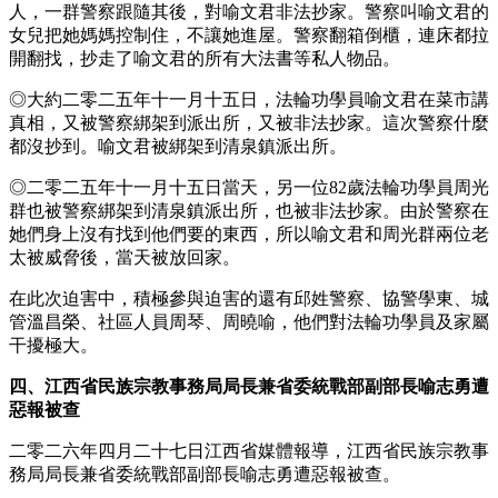
人，一群警察跟隨其後，對喻文君非法抄家。警察叫喻文君的
女兒把她媽媽控制住，不讓她進屋。警察翻箱倒櫃，連床都拉
開翻找，抄走了喻文君的所有大法書等私人物品。
◎大約二零二五年十一月十五日，法輪功學員喻文君在菜市講
真相，又被警察綁架到派出所，又被非法抄家。這次警察什麼
都沒抄到。喻文君被綁架到清泉鎮派出所。
◎二零二五年十一月十五日當天，另一位82歲法輪功學員周光
群也被警察綁架到清泉鎮派出所，也被非法抄家。由於警察在
她們身上沒有找到他們要的東西，所以喻文君和周光群兩位老
太被威脅後，當天被放回家。
在此次迫害中，積極參與迫害的還有邱姓警察、協警學東、城
管溫昌榮、社區人員周琴、周曉喻，他們對法輪功學員及家屬
干擾極大。
四、江西省民族宗教事務局局長兼省委統戰部副部長喻志勇遭
惡報被查
二零二六年四月二十七日江西省媒體報導，江西省民族宗教事
務局局長兼省委統戰部副部長喻志勇遭惡報被查。