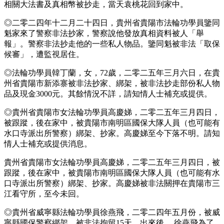
相關大法書及真相幣被抄走，當天袁桃花回到家中。
◎二零二四年十二月二十四日，貴州省貴陽市法輪功學員鑒同
魁家來了警察非法抄家，警察說他發放真相資料被人「舉
報」。警察非法抄走他的一些私人物品。鑒同魁被非法「取保
候審」，遭監視居住。
◎法輪功學員韓丁蘭，女，72歲，二零二五年三月六日，在貴
州省貴陽市新添寨被非法抄家、綁架，被非法抄走部份私人物
品及現金3000元。其餘情況不詳，請知情人士補充或提供。
◎貴州省貴陽市女法輪功學員高慶娣，二零二五年三月四日，
被跟蹤，後在家中，被貴陽市南明區國保大隊人員（也可能有
水口寺派出所警察）綁架、抄家。高慶娣至今下落不明。請知
情人士補充或提供消息。
貴州省貴陽市女法輪功學員高慶娣，二零二五年三月四日，被
跟蹤，後在家中，被貴陽市南明區國保大隊人員（也可能有水
口寺派出所警察）綁架、抄家。高慶娣被非法關押在貴陽市三
江看守所，至今未回。
◎貴州省威寧縣法輪功學員徐燕飛，二零二四年五月份，被威
寧縣國保警察綁架，被非法拘留15天。出來後， 徐燕飛為了