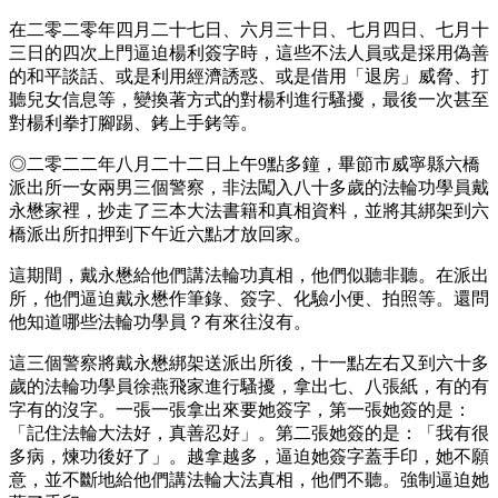
在二零二零年四月二十七日、六月三十日、七月四日、七月十
三日的四次上門逼迫楊利簽字時，這些不法人員或是採用偽善
的和平談話、或是利用經濟誘惑、或是借用「退房」威脅、打
聽兒女信息等，變換著方式的對楊利進行騷擾，最後一次甚至
對楊利拳打腳踢、銬上手銬等。
◎二零二二年八月二十二日上午9點多鐘，畢節市威寧縣六橋
派出所一女兩男三個警察，非法闖入八十多歲的法輪功學員戴
永懋家裡，抄走了三本大法書籍和真相資料，並將其綁架到六
橋派出所扣押到下午近六點才放回家。
這期間，戴永懋給他們講法輪功真相，他們似聽非聽。在派出
所，他們逼迫戴永懋作筆錄、簽字、化驗小便、拍照等。還問
他知道哪些法輪功學員？有來往沒有。
這三個警察將戴永懋綁架送派出所後，十一點左右又到六十多
歲的法輪功學員徐燕飛家進行騷擾，拿出七、八張紙，有的有
字有的沒字。一張一張拿出來要她簽字，第一張她簽的是：
「記住法輪大法好，真善忍好」。第二張她簽的是：「我有很
多病，煉功後好了」。越拿越多，逼迫她簽字蓋手印，她不願
意，並不斷地給他們講法輪大法真相，他們不聽。強制逼迫她