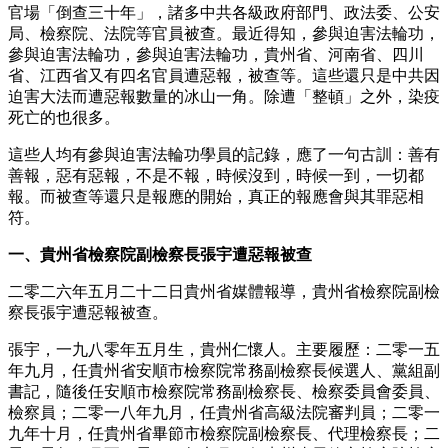
官場「倒查三十年」，諸多中共各級政府部門、政法委、公安
局、檢察院、法院等官員被查。最近得知，參與迫害法輪功，
參與迫害法輪功，參與迫害法輪功，貴州省、河南省、四川
省、江西省又有四名官員遭惡報，被查等。這些還只是中共因
迫害大法而遭惡報數量的冰山一角。除遭「整頓」之外，染疫
死亡的也很多。
這些人均有參與迫害法輪功學員的記錄，應了一句古訓：善有
善報，惡有惡報，不是不報，時候沒到，時候一到，一切都
報。而被查等還只是報應的開始，真正的報應會與其罪惡相
符。
一、貴州省檢察院副檢察長張宇遭惡報被查
二零二六年五月二十二日貴州省媒體報導，貴州省檢察院副檢
察長張宇遭惡報被查。
張宇，一九八零年五月生，貴州仁懷人。主要履歷：二零一五
年九月，任貴州省安順市檢察院常務副檢察長候選人、黨組副
書記，隨後任安順市檢察院常務副檢察長、檢察委員會委員、
檢察員；二零一八年九月，任貴州省高級法院審判員；二零一
九年十月，任貴州省畢節市檢察院副檢察長、代理檢察長；二