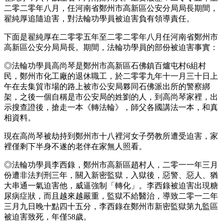
二零二零年八月，任河南省鄭州市高新區公安分局局長期間，
翟純厚追隨迫害，對法輪功學員被迫害負有領導責任。
下面是翟純厚在二零零五年至二零二零年八月任河南省鄭州市
高新區公安分局局長。期間，法輪功學員的部份被迫害事實：
◎法輪功學員高尚琴是鄭州市高新區石佛鎮百爐屯村6組村
民，鄭州市化工廠的退休職工，於二零零九年十一月三十日上
午在去集貿市場的路上被市公安局夥同石佛派出所的警察綁
架，之後一個自稱是市公安局的姓劉的人，到高尚琴家裡，出
示搜查證後，搶走一本《轉法輪》，師父各國講法一本，和真
相資料。
現在高尚琴被劫持到鄭州市十八裡河女子勞教所遭受迫害，家
裡僅剩下半身不遂的老伴在家無人照看。
◎法輪功學員李西錄，鄭州市高新區趙村人，二零一一年三月
份遭非法判刑三年，關入新密監獄，入獄後，惡警、惡人、猶
大串通一氣迫害他，威逼強制「轉化」。李西錄被迫害出現糖
尿病症狀，而且越來越嚴重，監獄不給醫治，導致二零一二年
三月九日晚十點四十五分，李西錄在鄭州市新密監獄第九監區
被迫害致死，年僅58歲。