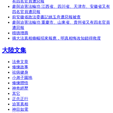
有四名官員遭惡報
參與迫害法輪功 江西省、四川省、天津市、安徽省又有
四名官員遭惡報
前安徽省政法委書記姚玉舟遭惡報被查
參與迫害法輪功 重慶市、山東省、貴州省又有四名官員
遭惡報
積德增壽
摘大法真相條幅招來報應，明真相悔改知錯得救度
大陸文集
法會文章
修煉故事
祛病健身
小弟子園地
修煉體悟
神奇經歷
其它
正念正行
迫害真相
神目如電