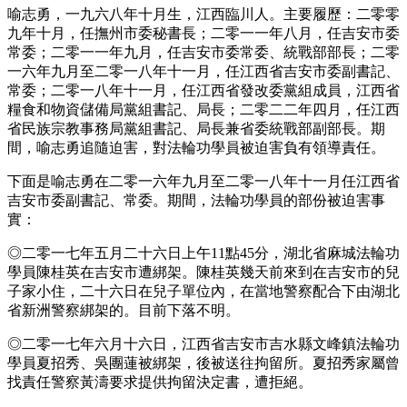
喻志勇，一九六八年十月生，江西臨川人。主要履歷：二零零
九年十月，任撫州市委秘書長；二零一一年八月，任吉安市委
常委；二零一一年九月，任吉安市委常委、統戰部部長；二零
一六年九月至二零一八年十一月，任江西省吉安市委副書記、
常委；二零一八年十一月，任江西省發改委黨組成員，江西省
糧食和物資儲備局黨組書記、局長；二零二二年四月，任江西
省民族宗教事務局黨組書記、局長兼省委統戰部副部長。期
間，喻志勇追隨迫害，對法輪功學員被迫害負有領導責任。
下面是喻志勇在二零一六年九月至二零一八年十一月任江西省
吉安市委副書記、常委。期間，法輪功學員的部份被迫害事
實：
◎二零一七年五月二十六日上午11點45分，湖北省麻城法輪功
學員陳桂英在吉安市遭綁架。陳桂英幾天前來到在吉安市的兒
子家小住，二十六日在兒子單位內，在當地警察配合下由湖北
省新洲警察綁架的。目前下落不明。
◎二零一七年六月十六日，江西省吉安市吉水縣文峰鎮法輪功
學員夏招秀、吳團蓮被綁架，後被送往拘留所。夏招秀家屬曾
找責任警察黃濤要求提供拘留決定書，遭拒絕。