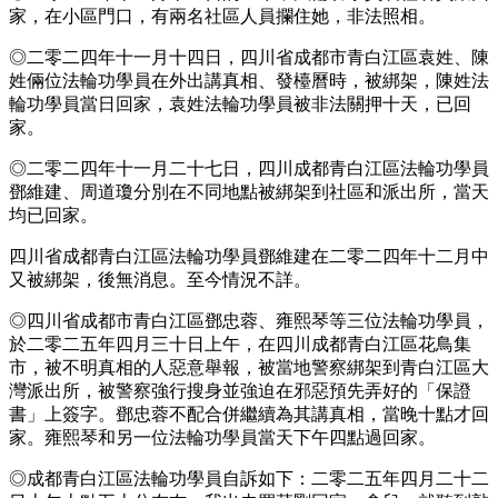
家，在小區門口，有兩名社區人員攔住她，非法照相。
◎二零二四年十一月十四日，四川省成都市青白江區袁姓、陳
姓倆位法輪功學員在外出講真相、發檯曆時，被綁架，陳姓法
輪功學員當日回家，袁姓法輪功學員被非法關押十天，已回
家。
◎二零二四年十一月二十七日，四川成都青白江區法輪功學員
鄧維建、周道瓊分別在不同地點被綁架到社區和派出所，當天
均已回家。
四川省成都青白江區法輪功學員鄧維建在二零二四年十二月中
又被綁架，後無消息。至今情況不詳。
◎四川省成都市青白江區鄧忠蓉、雍熙琴等三位法輪功學員，
於二零二五年四月三十日上午，在四川成都青白江區花鳥集
市，被不明真相的人惡意舉報，被當地警察綁架到青白江區大
灣派出所，被警察強行搜身並強迫在邪惡預先弄好的「保證
書」上簽字。鄧忠蓉不配合併繼續為其講真相，當晚十點才回
家。雍熙琴和另一位法輪功學員當天下午四點過回家。
◎成都青白江區法輪功學員自訴如下：二零二五年四月二十二