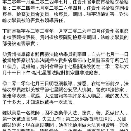
零二零年一月至二零二四年七月，任貴州省畢節市檢察院檢察
長；二零二四年七月至二零二六年四月，任貴州省檢察院副檢
察長、檢察委員會委員、檢察員。期間，張宇追隨迫害，對法
輪功學員被迫害負有領導責任。
下面是張宇在二零二零年一月至二零二六年四月任貴州省畢節
市檢察院檢察長、貴州省檢察院副檢察長期間，法輪功學員的
部份被迫害事實：
◎貴州省畢節市黔西縣法輪功學員劉宗皿，自去年七月十一日
被當地警察綁架非法關押在貴州省畢節市七星關區看守所已近
11個月。現得知，貴州省畢節市七星關法院將在二零二零年六
月十一日下午3點七星關法院對劉宗皿非法庭審。
◎二零二零年七月三日明慧網報導，據悉、在端午節前夕，法
輪功學員鍾以美被畢節七星關公安惡人綁架。警察非法抄家，
搶走印表機，電腦、大法書籍等等許多私人物品。她的友人找
了十多天，才知道她被再一次迫害。
鍾以美是一名教師，因不放棄學大法、按真、善、忍做好人，
第一次被迫害5年，失去工作；第二次起訴首惡江澤民，又被
綁架迫害；現在瘟疫期間，她省吃儉用做大法真相資料，完全