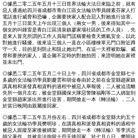
◎據悉二零二五年五月十三日世界法輪大法日來臨之前，就有
惡人通過給四川省成都市青白江區女法輪功學員鍾素芬家人打
電話進行威脅和恐嚇，企圖要挾家人配合惡人對她進行迫害。
五月十三日當天上午出現三個人（兩女一男，後來得知其中一
個女的叫鍾雷是青白江區清泉鎮廖家場社區的工作人員），先
是來人冒充所謂的工作人員敲門謊稱要檢查天燃氣安全，以此
對她進行騷擾。後來這三個人一直在小區樓棟單元門口附近蹲
守一天，目的是到防止和阻止她出門。在這一天裡被欺騙、威
脅和要挾的家人，還企圖不定時的對她拍照，來證明她在家裡
並未出門。
◎據悉二零二五年五月二十日上午，四川省成都市金堂縣七十
多歲的女法輪功學員劉慶雲和胡金春由於之前在金堂縣趙家鎮
講真相和派發真相資料的過程中被惡人舉報後，二人被迫流離
失所一個月左右，被金堂縣國保大隊惡警陳福剛等二人綁架到
金堂縣趙家派出所進行迫害，期間搶走一本《轉法輪》，二人
於當日晚間由親屬接回家。
◎據悉二零二五年五月份左右，四川省成都市金堂縣大約五十
歲的女法輪功學員樊明珍，在講真相和派發真相資料的過程中
被惡人跟蹤至家後被綁架，期間搶走一本《轉法輪》等李洪志
師父著作，並被非法拘留十四天後回家。於七月八日，樊明珍