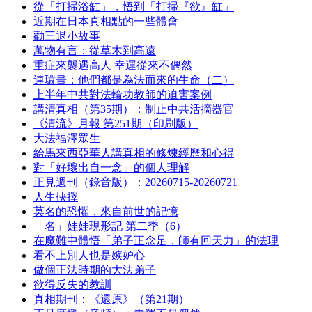
從「打掃浴缸」，悟到「打掃『欲』缸」
近期在日本真相點的一些體會
勸三退小故事
萬物有言：從草木到高遠
重症來襲遇高人 幸運從來不偶然
連環畫：他們都是為法而來的生命（二）
上半年中共對法輪功教師的迫害案例
講清真相（第35期）：制止中共活摘器官
《清流》月報 第251期（印刷版）
大法福澤眾生
給馬來西亞華人講真相的修煉經歷和心得
對「好壞出自一念」的個人理解
正見週刊（錄音版）：20260715-20260721
人生抉擇
莫名的恐懼，來自前世的記憶
「名」娃娃現形記 第二季（6）
在魔難中體悟「弟子正念足，師有回天力」的法理
看不上別人也是嫉妒心
做個正法時期的大法弟子
欲得反失的教訓
真相期刊：《還原》（第21期）