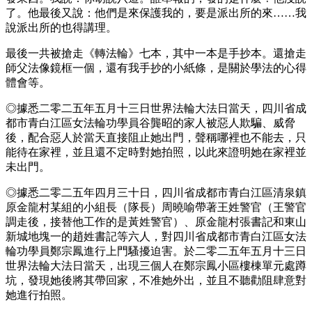
了。他最後又說：他們是來保護我的，要是派出所的來……我
說派出所的也得講理。
最後一共被搶走《轉法輪》七本，其中一本是手抄本。還搶走
師父法像鏡框一個，還有我手抄的小紙條，是關於學法的心得
體會等。
◎據悉二零二五年五月十三日世界法輪大法日當天，四川省成
都市青白江區女法輪功學員谷龔昭的家人被惡人欺騙、威脅
後，配合惡人於當天直接阻止她出門，聲稱哪裡也不能去，只
能待在家裡，並且還不定時對她拍照，以此來證明她在家裡並
未出門。
◎據悉二零二五年四月三十日，四川省成都市青白江區清泉鎮
原金龍村某組的小組長（隊長）周曉喻帶著王姓警官（王警官
調走後，接替他工作的是黃姓警官）、原金龍村張書記和東山
新城地塊一的趙姓書記等六人，對四川省成都市青白江區女法
輪功學員鄭宗鳳進行上門騷擾迫害。於二零二五年五月十三日
世界法輪大法日當天，出現三個人在鄭宗鳳小區樓棟單元處蹲
坑，發現她後將其帶回家，不准她外出，並且不聽勸阻肆意對
她進行拍照。