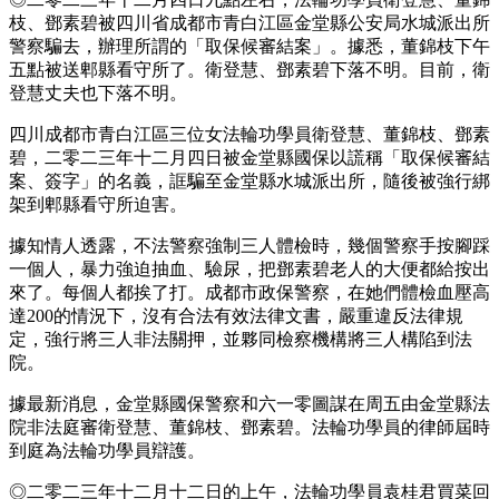
枝、鄧素碧被四川省成都市青白江區金堂縣公安局水城派出所
警察騙去，辦理所謂的「取保候審結案」。據悉，董錦枝下午
五點被送郫縣看守所了。衛登慧、鄧素碧下落不明。目前，衛
登慧丈夫也下落不明。
四川成都市青白江區三位女法輪功學員衛登慧、董錦枝、鄧素
碧，二零二三年十二月四日被金堂縣國保以謊稱「取保候審結
案、簽字」的名義，誆騙至金堂縣水城派出所，隨後被強行綁
架到郫縣看守所迫害。
據知情人透露，不法警察強制三人體檢時，幾個警察手按腳踩
一個人，暴力強迫抽血、驗尿，把鄧素碧老人的大便都給按出
來了。每個人都挨了打。成都市政保警察，在她們體檢血壓高
達200的情況下，沒有合法有效法律文書，嚴重違反法律規
定，強行將三人非法關押，並夥同檢察機構將三人構陷到法
院。
據最新消息，金堂縣國保警察和六一零圖謀在周五由金堂縣法
院非法庭審衛登慧、董錦枝、鄧素碧。法輪功學員的律師屆時
到庭為法輪功學員辯護。
◎二零二三年十二月十二日的上午，法輪功學員袁桂君買菜回