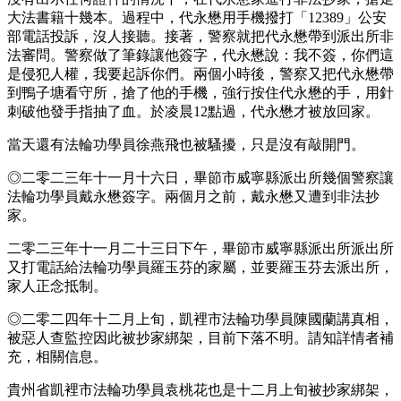
大法書籍十幾本。過程中，代永懋用手機撥打「12389」公安
部電話投訴，沒人接聽。接著，警察就把代永懋帶到派出所非
法審問。警察做了筆錄讓他簽字，代永懋說：我不簽，你們這
是侵犯人權，我要起訴你們。兩個小時後，警察又把代永懋帶
到鴨子塘看守所，搶了他的手機，強行按住代永懋的手，用針
刺破他發手指抽了血。於凌晨12點過，代永懋才被放回家。
當天還有法輪功學員徐燕飛也被騷擾，只是沒有敲開門。
◎二零二三年十一月十六日，畢節市威寧縣派出所幾個警察讓
法輪功學員戴永懋簽字。兩個月之前，戴永懋又遭到非法抄
家。
二零二三年十一月二十三日下午，畢節市威寧縣派出所派出所
又打電話給法輪功學員羅玉芬的家屬，並要羅玉芬去派出所，
家人正念抵制。
◎二零二四年十二月上旬，凱裡市法輪功學員陳國蘭講真相，
被惡人查監控因此被抄家綁架，目前下落不明。請知詳情者補
充，相關信息。
貴州省凱裡市法輪功學員袁桃花也是十二月上旬被抄家綁架，