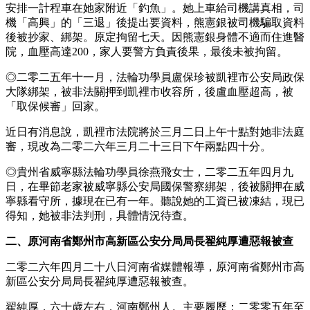
安排一計程車在她家附近「釣魚」。她上車給司機講真相，司
機「高興」的「三退」後提出要資料，熊憲銀被司機騙取資料
後被抄家、綁架。原定拘留七天。因熊憲銀身體不適而住進醫
院，血壓高達200，家人要警方負責後果，最後未被拘留。
◎二零二五年十一月，法輪功學員盧保珍被凱裡市公安局政保
大隊綁架，被非法關押到凱裡市收容所，後盧血壓超高，被
「取保候審」回家。
近日有消息說，凱裡市法院將於三月二日上午十點對她非法庭
審，現改為二零二六年三月二十三日下午兩點四十分。
◎貴州省威寧縣法輪功學員徐燕飛女士，二零二五年四月九
日，在畢節老家被威寧縣公安局國保警察綁架，後被關押在威
寧縣看守所，據現在已有一年。聽說她的工資已被凍結，現已
得知，她被非法判刑，具體情況待查。
二、原河南省鄭州市高新區公安分局局長翟純厚遭惡報被查
二零二六年四月二十八日河南省媒體報導，原河南省鄭州市高
新區公安分局局長翟純厚遭惡報被查。
翟純厚，六十歲左右，河南鄭州人。主要履歷：二零零五年至