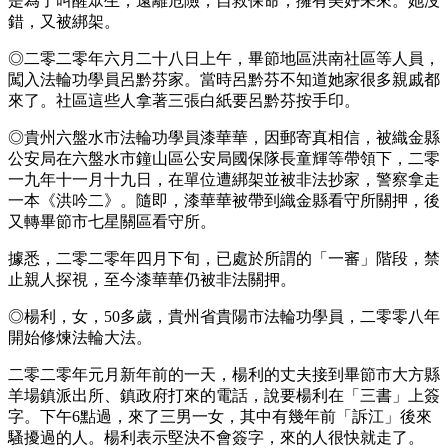
是為了叫醒眾生，遠離危險，自救保命，擁有美好未來。她沒
錯，又被綁架。
◎二零二零年六月二十八日上午，畢節地區洪南社區等人員，
闖入法輪功學員呂黔芬家。當時呂黔芬不知道她家很多親戚都
來了。社區這些人拿著三張白紙要呂黔芬按手印。
◎貴州六盤水市法輪功學員漆華華，因郵寄真相信，被織金縣
公安局在六盤水市鐘山區公安局國保隊長童輝等帶領下，二零
一九年十一月十九日，在單位遭綁架並被非法抄家，警察拿走
一本《洪吟二》。隨即，漆華華被帶到織金縣看守所關押，後
又轉畢節市七星關區看守所。
據悉，二零二零年四月下旬，已處於所謂的「一審」階段，禁
止親人探視，至今漆華華仍被非法關押。
◎楊利，女，50多歲，貴州省貴陽市法輪功學員，二零零八年
開始修煉法輪大法。
二零二零年元月新年前的一天，楊利的丈夫接到畢節市大方縣
羊場鎮派出所、鎮政府打來的電話，說要楊利在「三書」上簽
字。下午6點過，來了三男一女，其中有幾年前「訴江」後來
騷擾過的人。楊利表示堅決不會簽字，來的人很快就走了。