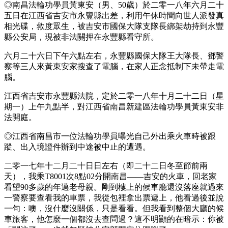
◎南昌法輪功學員黃東安（男、50歲）於二零一八年六月二十
五日在江西省吉安市永豐縣出差，利用午休時間向世人派發真
相光碟，救度眾生，被吉安市國保大隊支隊長綁架劫持到永豐
縣公安局，現被非法關押在永豐縣看守所。
六月二十六日下午六點左右，永豐縣國保大隊王大隊長、鄧警
察等三人來黃東安家搜查了電腦，在家人正念抵制下未帶走電
腦。
江西省吉安市永豐縣法院，定於二零一八年十月二十二日（星
期一）上午九點半，對江西省南昌新建區法輪功學員黃東安非
法開庭。
◎江西省南昌市一位法輪功學員曝光自己外出乘火車時被跟
蹤、出入境證件辦到中途被中止的遭遇。
二零一七年十二月二十日日左右（即二十二日冬至節前兩
天），我乘T8001次8點02分開南昌——吉安的火車，回老家
看望90多歲的年邁老母親。剛到樓上的候車廳還沒落座就過來
一警察要查看我的車票，我從包裡拿出票遞上，他看過後並說
一句：噢，沒什麼沒關係，只是看看。但我看到整個大廳的候
車旅客，他怎麼一個都沒去查問過？這不明顯的在暗示：你被