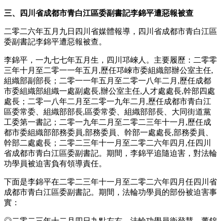
三、四川省成都市青白江區委副書記李錦平遭惡報被查
二零二六年五月九日四川省媒體報導，四川省成都市青白江區
委副書記李錦平遭惡報被查。
李錦平，一九七七年五月生，四川邛崍人。主要履歷：二零零
三年十月至二零一一年五月,歷任邛崍市委組織部辦公室主任,
組織部副部長；二零一一年五月至二零一八年二月,歷任成都
市委組織部組織一處副處長,辦公室主任,人才處處長,幹部四處
處長；二零一八年二月至二零一九年二月,歷任成都市青白江
區委常委、組織部部長,區委常委、組織部部長、大同街道黨
工委第一書記；二零一九年二月至二零二三年十一月,歷任成
都市委組織部部務委員,部務委員、幹部一處處長,部務委員、
幹部二處處長；二零二三年十一月至二零二六年四月,任四川
省成都市青白江區委副書記。期間，李錦平追隨迫害，對法輪
功學員被迫害負有領導責任。
下面是李錦平在二零二三年十一月至二零二六年四月任四川省
成都市青白江區委副書記。期間，法輪功學員的部份被迫害事
實：
◎二零二三年十二月四日九點左右，法輪功學員衛登慧、董錦