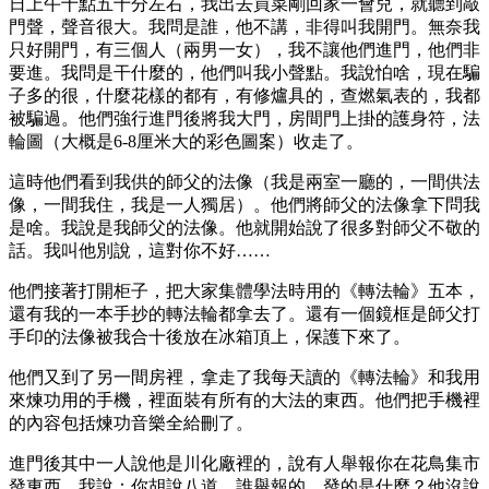
日上午十點五十分左右，我出去買菜剛回家一會兒，就聽到敲
門聲，聲音很大。我問是誰，他不講，非得叫我開門。無奈我
只好開門，有三個人（兩男一女），我不讓他們進門，他們非
要進。我問是干什麼的，他們叫我小聲點。我說怕啥，現在騙
子多的很，什麼花樣的都有，有修爐具的，查燃氣表的，我都
被騙過。他們強行進門後將我大門，房間門上掛的護身符，法
輪圖（大概是6-8厘米大的彩色圖案）收走了。
這時他們看到我供的師父的法像（我是兩室一廳的，一間供法
像，一間我住，我是一人獨居）。他們將師父的法像拿下問我
是啥。我說是我師父的法像。他就開始說了很多對師父不敬的
話。我叫他別說，這對你不好……
他們接著打開柜子，把大家集體學法時用的《轉法輪》五本，
還有我的一本手抄的轉法輪都拿去了。還有一個鏡框是師父打
手印的法像被我合十後放在冰箱頂上，保護下來了。
他們又到了另一間房裡，拿走了我每天讀的《轉法輪》和我用
來煉功用的手機，裡面裝有所有的大法的東西。他們把手機裡
的內容包括煉功音樂全給刪了。
進門後其中一人說他是川化廠裡的，說有人舉報你在花鳥集市
發東西。我說：你胡說八道。誰舉報的，發的是什麼？他沒說