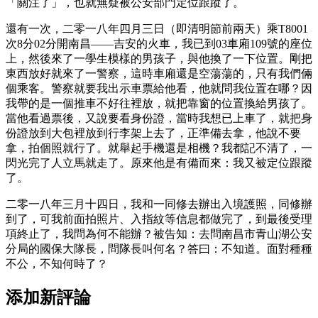
「關注了」，也就無疑被公安部門定位跟蹤了。
還有一次，二零一八年四月三日（即清明節前兩天）乘T8001
次8分02分開南昌——吉安的火車，我已到03車廂109號的座位
上，然後來了一學生模樣的男孩子，與他換了一下位置。剛把
東西放好就來了一警察，這時車廂還是空蕩蕩的，只有我們倆
個乘客。警察就要我出示車票給他看，他就問我位置在哪？因
我帶的是一個推車不好往裡放，就把靠窗的位置換給男孩了。
當他看過票後，又說要看身份證，當時我想已上車了，就把身
份證放到大包裡放到行李架上去了，正準備去拿，他說不要
拿，拍個照就行了。就舉起手機還是相機？我都記不清了，一
閃光完了人立馬就走了。原來他是有備而來：我又被定位跟蹤
了。
二零一八年三月十四日，我和一同修去辦出入境護照，同修辦
到了，可我前面拍照片、入指紋等信息都做完了，到最後受理
項終止了，我問為何不能辦？被告知：去問南昌市青山湖公安
分局的國保大隊長，問隊長叫何名？答曰：不知道。面對種種
不公，不知何時了？
添加新評論