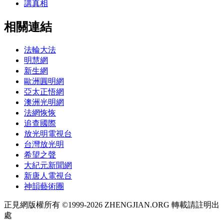
講真相
相關連結
法輪大法
明慧網
新生網
歐洲圓明網
亞太正悟網
澳洲光明網
法網恢恢
追查國際
放光明電視台
台灣放光明
希望之聲
大紀元新聞網
新唐人電視台
神韻藝術團
正見網版權所有 ©1999-2026 ZHENGJIAN.ORG 轉載請註明出
處