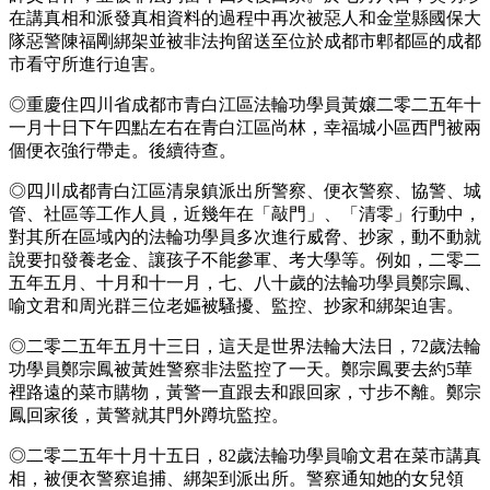
在講真相和派發真相資料的過程中再次被惡人和金堂縣國保大
隊惡警陳福剛綁架並被非法拘留送至位於成都市郫都區的成都
市看守所進行迫害。
◎重慶住四川省成都市青白江區法輪功學員黃嬢二零二五年十
一月十日下午四點左右在青白江區尚林，幸福城小區西門被兩
個便衣強行帶走。後續待查。
◎四川成都青白江區清泉鎮派出所警察、便衣警察、協警、城
管、社區等工作人員，近幾年在「敲門」、「清零」行動中，
對其所在區域內的法輪功學員多次進行威脅、抄家，動不動就
說要扣發養老金、讓孩子不能參軍、考大學等。例如，二零二
五年五月、十月和十一月，七、八十歲的法輪功學員鄭宗鳳、
喻文君和周光群三位老嫗被騷擾、監控、抄家和綁架迫害。
◎二零二五年五月十三日，這天是世界法輪大法日，72歲法輪
功學員鄭宗鳳被黃姓警察非法監控了一天。鄭宗鳳要去約5華
裡路遠的菜市購物，黃警一直跟去和跟回家，寸步不離。鄭宗
鳳回家後，黃警就其門外蹲坑監控。
◎二零二五年十月十五日，82歲法輪功學員喻文君在菜市講真
相，被便衣警察追捕、綁架到派出所。警察通知她的女兒領