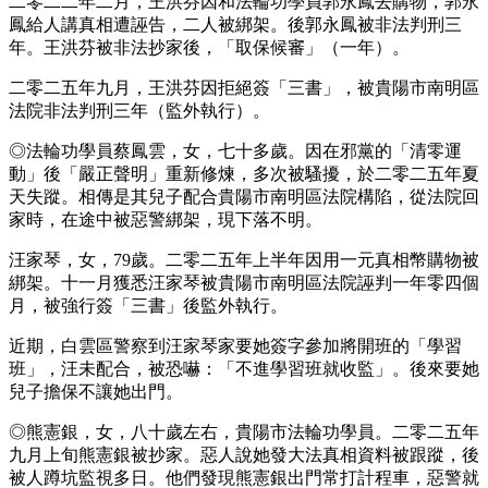
二零二二年二月，王洪芬因和法輪功學員郭永鳳去購物，郭永
鳳給人講真相遭誣告，二人被綁架。後郭永鳳被非法判刑三
年。王洪芬被非法抄家後，「取保候審」（一年）。
二零二五年九月，王洪芬因拒絕簽「三書」，被貴陽市南明區
法院非法判刑三年（監外執行）。
◎法輪功學員蔡鳳雲，女，七十多歲。因在邪黨的「清零運
動」後「嚴正聲明」重新修煉，多次被騷擾，於二零二五年夏
天失蹤。相傳是其兒子配合貴陽市南明區法院構陷，從法院回
家時，在途中被惡警綁架，現下落不明。
汪家琴，女，79歲。二零二五年上半年因用一元真相幣購物被
綁架。十一月獲悉汪家琴被貴陽市南明區法院誣判一年零四個
月，被強行簽「三書」後監外執行。
近期，白雲區警察到汪家琴家要她簽字參加將開班的「學習
班」，汪未配合，被恐嚇：「不進學習班就收監」。後來要她
兒子擔保不讓她出門。
◎熊憲銀，女，八十歲左右，貴陽市法輪功學員。二零二五年
九月上旬熊憲銀被抄家。惡人說她發大法真相資料被跟蹤，後
被人蹲坑監視多日。他們發現熊憲銀出門常打計程車，惡警就