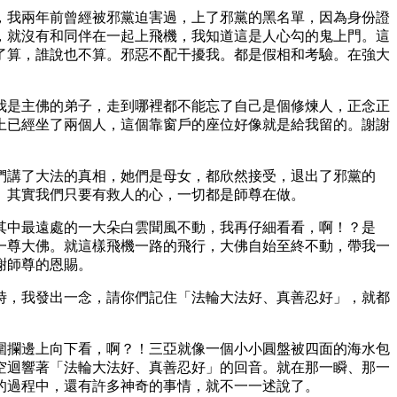
，我兩年前曾經被邪黨迫害過，上了邪黨的黑名單，因為身份證
，就沒有和同伴在一起上飛機，我知道這是人心勾的鬼上門。這
了算，誰說也不算。邪惡不配干擾我。都是假相和考驗。在強大
我是主佛的弟子，走到哪裡都不能忘了自己是個修煉人，正念正
上已經坐了兩個人，這個靠窗戶的座位好像就是給我留的。謝謝
們講了大法的真相，她們是母女，都欣然接受，退出了邪黨的
。其實我們只要有救人的心，一切都是師尊在做。
其中最遠處的一大朵白雲聞風不動，我再仔細看看，啊！？是
一尊大佛。就這樣飛機一路的飛行，大佛自始至終不動，帶我一
謝師尊的恩賜。
時，我發出一念，請你們記住「法輪大法好、真善忍好」，就都
圍攔邊上向下看，啊？！三亞就像一個小小圓盤被四面的海水包
空迴響著「法輪大法好、真善忍好」的回音。就在那一瞬、那一
的過程中，還有許多神奇的事情，就不一一述說了。