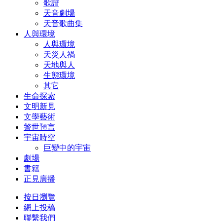
歌譜
天音劇場
天音歌曲集
人與環境
人與環境
天災人禍
天地與人
生態環境
其它
生命探索
文明新見
文學藝術
警世預言
宇宙時空
巨變中的宇宙
劇場
書籍
正見廣播
按日瀏覽
網上投稿
聯繫我們