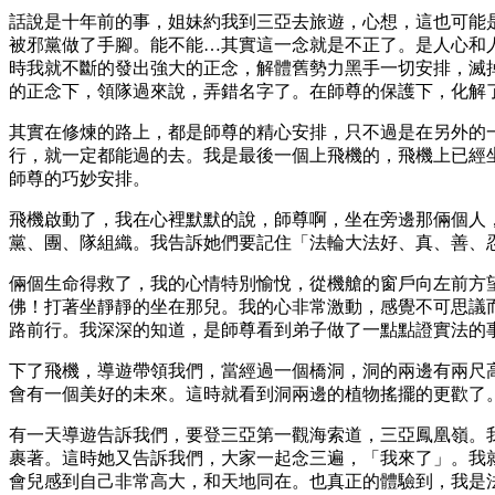
話說是十年前的事，姐妹約我到三亞去旅遊，心想，這也可能
被邪黨做了手腳。能不能…其實這一念就是不正了。是人心和
時我就不斷的發出強大的正念，解體舊勢力黑手一切安排，滅
的正念下，領隊過來說，弄錯名字了。在師尊的保護下，化解
其實在修煉的路上，都是師尊的精心安排，只不過是在另外的
行，就一定都能過的去。我是最後一個上飛機的，飛機上已經
師尊的巧妙安排。
飛機啟動了，我在心裡默默的說，師尊啊，坐在旁邊那倆個人
黨、團、隊組織。我告訴她們要記住「法輪大法好、真、善、
倆個生命得救了，我的心情特別愉悅，從機艙的窗戶向左前方
佛！打著坐靜靜的坐在那兒。我的心非常激動，感覺不可思議
路前行。我深深的知道，是師尊看到弟子做了一點點證實法的
下了飛機，導遊帶領我們，當經過一個橋洞，洞的兩邊有兩尺
會有一個美好的未來。這時就看到洞兩邊的植物搖擺的更歡了
有一天導遊告訴我們，要登三亞第一觀海索道，三亞鳳凰嶺。
裹著。這時她又告訴我們，大家一起念三遍，「我來了」。我
會兒感到自己非常高大，和天地同在。也真正的體驗到，我是