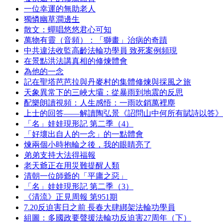
一位幸運的無助老人
獨憐幽草澗邊生
散文：蟬唱悠悠君心可知
萬物有靈（音頻）：「獅畫」治病的奇蹟
中共違法收監高齡法輪功學員 致死案例頻現
在景點洪法講真相的修煉體會
為他的一念
記在聖塔芭芭拉與丹麥村的集體修煉與採風之旅
天象異常下的三峽大壩：從暴雨到地震的反思
配樂朗讀視頻：人生感悟：一雨吹銷萬裡塵
上士的回答——解讀陶弘景《詔問山中何所有賦詩以答》
「名」娃娃現形記 第二季（4）
「好壞出自人的一念」的一點體會
煉兩個小時抱輪之後，我的眼睛亮了
弟弟支持大法得福報
老天爺正在用災難提醒人類
清朝一位師爺的「平庸之惡」
「名」娃娃現形記 第二季（3）
《清流》正見周報 第951期
7.20反迫害日之前 長春大肆綁架法輪功學員
組圖：多國政要聲援法輪功反迫害27周年（下）