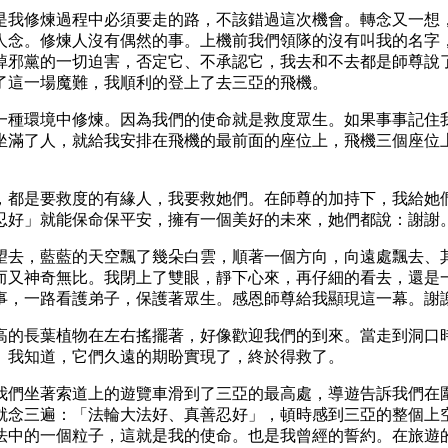
是我修煉過程中必須要走的路，不該錯過這次機會。轉念又一想
人念。修煉人沒有偶然的事。上機前我們領隊的沒有叫我的名字
掉邪黨的一切迫害，否定它、不承認它，我去和不去都是師尊說
了這一場魔難，我順利的登上了去三亞的飛機。
一種環境中修煉。因為我們的使命就是救度眾生。如果事事記住
坐滿了人，就給我安排在飛機的最前面的座位上，飛機三個座位
，都是要救度的有緣人，我要救她們。在師尊的加持下，我給她
忍好」就能保命保平安，擁有一個美好的未來，她們都說：謝謝
望去，藍藍的天空飄了幾朵白雲，順著一個方向，向遠處飄去、
而又神奇無比。我閉上了雙眼，靜下心來，再仔細的看去，還是
事，一路看護弟子，保護著眾生。感恩師尊給我顯現這一幕。謝
高的長葉植物在左右搖擺著，好像歡迎我們的到來。當走到洞口
。我知道，它們久遠的期盼實現了，終於得救了。
我們坐著索道上的遊覽車滑到了三亞的最高處，導遊告訴我們在
就念三遍：「法輪大法好、真善忍好」，頓時感到三亞的整個上
法中的一個粒子，這就是我的使命。也是我曾經的誓約。在旅遊