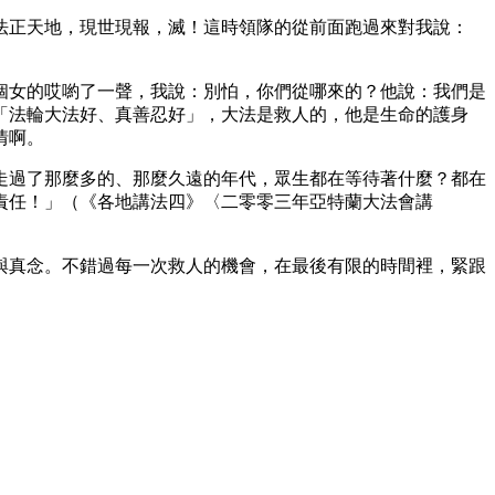
法正天地，現世現報，滅！這時領隊的從前面跑過來對我說：
個女的哎喲了一聲，我說：別怕，你們從哪來的？他說：我們是
「法輪大法好、真善忍好」，大法是救人的，他是生命的護身
情啊。
走過了那麼多的、那麼久遠的年代，眾生都在等待著什麼？都在
責任！」（《各地講法四》〈二零零三年亞特蘭大法會講
與真念。不錯過每一次救人的機會，在最後有限的時間裡，緊跟