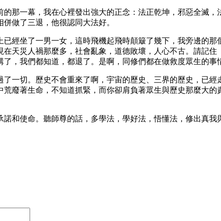
前的那一幕，我在心裡發出強大的正念：法正乾坤，邪惡全滅，
相併做了三退，他很認同大法好。
上已經坐了一男一女，這時飛機起飛時顛簸了幾下，我旁邊的那
現在天災人禍那麼多，社會亂象，道德敗壞，人心不古。請記住
講了，我們都知道，都退了。是啊，同修們都在做救度眾生的事
過了一切。歷史不會重來了啊，宇宙的歷史、三界的歷史，已經
中荒廢著生命，不知道抓緊，而你卻肩負著眾生與歷史那麼大的
承諾和使命。聽師尊的話，多學法，學好法，悟懂法，修出真我