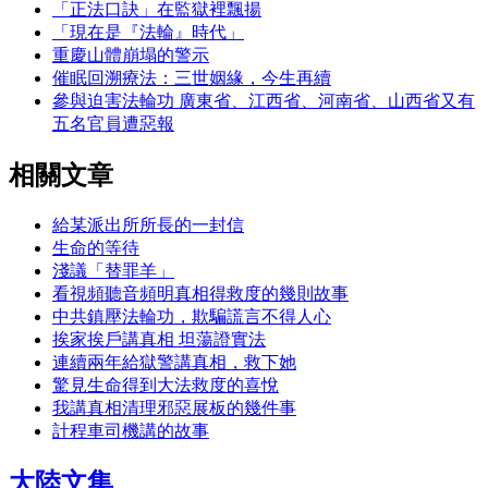
「正法口訣」在監獄裡飄揚
「現在是『法輪』時代」
重慶山體崩塌的警示
催眠回溯療法：三世姻緣，今生再續
參與迫害法輪功 廣東省、江西省、河南省、山西省又有
五名官員遭惡報
相關文章
給某派出所所長的一封信
生命的等待
淺議「替罪羊」
看視頻聽音頻明真相得救度的幾則故事
中共鎮壓法輪功，欺騙謊言不得人心
挨家挨戶講真相 坦蕩證實法
連續兩年給獄警講真相，救下她
驚見生命得到大法救度的喜悅
我講真相清理邪惡展板的幾件事
計程車司機講的故事
大陸文集