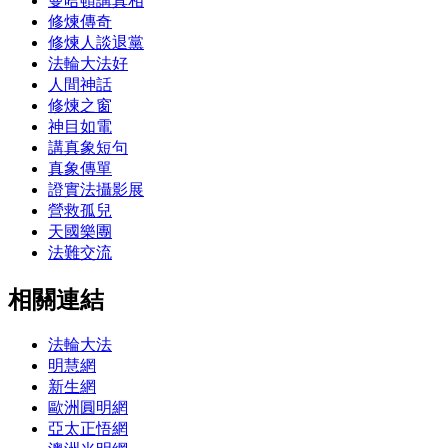
曼哈頓講真相
修煉傳奇
修煉人談退黨
法輪大法好
人間神話
修煉之窗
神目如電
講真象短句
真象傳單
證實法攝影展
營救孤兒
天國樂團
法難交流
相關連結
法輪大法
明慧網
新生網
歐洲圓明網
亞太正悟網