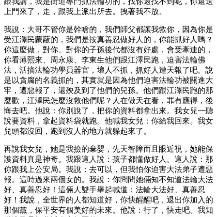
跟我講，我是街道專門抓法輪功的，找你還找不到呢，你還送
上門來了，走，跟我上派出所去。拽著我不放。
我說：大哥不管你是幹啥的，我們師父都讓我救你，因為你是
受江澤民蒙蔽的，我們是按真善忍做好人的，你能抓好人嗎？
你這麼做，對你、對你的子孫後代都沒有好處，會受牽連的，
你看薄熙來、周永康、李東生他們跟江澤民跑，迫害法輪佛
法，活摘法輪功學員器官，壞人不抓，抓好人遭天報了吧。說
是以貪腐的名義抓的，其實就是因為他們迫害法輪功被關進大
牢，遭惡報了，還殃及到了他們的兒孫。他們跟江澤民跑的那
麼歡，江澤民怎麼沒救他們呢？人在做天在看，罪有應得，後
悔去吧。他說：你別說了，把你的資料都拿出來。我女兒一聽
說要資料，拿起資料袋就跑。他喊我女兒：你給我回來。我女
兒頭都沒回，跑到沒人的地方就躲起來了。
再說我女兒，她是我撿的棄嬰，先天智障而且眼近視，她能保
護資料真是神奇。我跟這人說：孩子都懂做好人。這人說：那
你跟我上公安局。我說：去可以，但我怕你迫害大法弟子遭惡
報。這時過來兩個女的。我說：你問問她倆知不知道法輪大法
好、真善忍好！這倆人雙手舉起喊道：法輪大法好、真善忍
好！我說，全世界的人都知道好，你快醒醒吧，退出你加入的
那個黨，保平安有個美好的未來。他說：行了，快走吧。我知