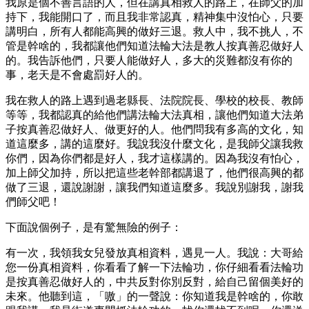
我原是個不善言語的人，但在講真相救人的路上，在師父的加
持下，我能開口了，而且我非常認真，精神集中沒怕心，只要
講明白，所有人都能高興的做好三退。救人中，我不挑人，不
管是幹啥的，我都讓他們知道法輪大法是教人按真善忍做好人
的。我告訴他們，只要人能做好人，多大的災難都沒有你的
事，老天是不會處罰好人的。
我在救人的路上遇到過老縣長、法院院長、學校的校長、教師
等等，我都認真的給他們講法輪大法真相，讓他們知道大法弟
子按真善忍做好人、做更好的人。他們問我有多高的文化，知
道這麼多，講的這麼好。我說我沒什麼文化，是我師父讓我救
你們，因為你們都是好人，我才這樣講的。因為我沒有怕心，
加上師父加持，所以把這些老幹部都講退了，他們很高興的都
做了三退，還說謝謝，讓我們知道這麼多。我說別謝我，謝我
們師父吧！
下面說個例子，是有驚無險的例子：
有一次，我領我女兒發放真相資料，遇見一人。我說：大哥給
您一份真相資料，你看看了解一下法輪功，你仔細看看法輪功
是按真善忍做好人的，中共反對你別反對，給自己留個美好的
未來。他聽到這，「嗷」的一聲說：你知道我是幹啥的，你敢