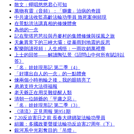
散文：蟬唱悠悠君心可知
萬物有靈（音頻）：「獅畫」治病的奇蹟
中共違法收監高齡法輪功學員 致死案例頻現
在景點洪法講真相的修煉體會
為他的一念
記在聖塔芭芭拉與丹麥村的集體修煉與採風之旅
天象異常下的三峽大壩：從暴雨到地震的反思
配樂朗讀視頻：人生感悟：一雨吹銷萬裡塵
上士的回答——解讀陶弘景《詔問山中何所有賦詩以
答》
「名」娃娃現形記 第二季（4）
「好壞出自人的一念」的一點體會
煉兩個小時抱輪之後，我的眼睛亮了
弟弟支持大法得福報
老天爺正在用災難提醒人類
清朝一位師爺的「平庸之惡」
「名」娃娃現形記 第二季（3）
《清流》正見周報 第951期
7.20反迫害日之前 長春大肆綁架法輪功學員
組圖：多國政要聲援法輪功反迫害27周年（下）
銀河系中光彩奪目的「吊燈」