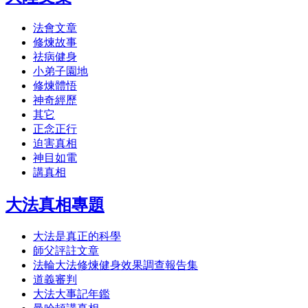
法會文章
修煉故事
祛病健身
小弟子園地
修煉體悟
神奇經歷
其它
正念正行
迫害真相
神目如電
講真相
大法真相專題
大法是真正的科學
師父評註文章
法輪大法修煉健身效果調查報告集
道義審判
大法大事記年鑑