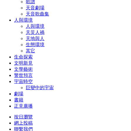
歌譜
天音劇場
天音歌曲集
人與環境
人與環境
天災人禍
天地與人
生態環境
其它
生命探索
文明新見
文學藝術
警世預言
宇宙時空
巨變中的宇宙
劇場
書籍
正見廣播
按日瀏覽
網上投稿
聯繫我們