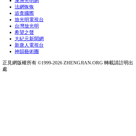
澳洲光明網
法網恢恢
追查國際
放光明電視台
台灣放光明
希望之聲
大紀元新聞網
新唐人電視台
神韻藝術團
正見網版權所有 ©1999-2026 ZHENGJIAN.ORG 轉載請註明出
處