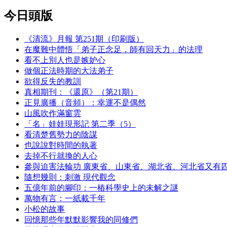
今日頭版
《清流》月報 第251期（印刷版）
在魔難中體悟「弟子正念足，師有回天力」的法理
看不上別人也是嫉妒心
做個正法時期的大法弟子
欲得反失的教訓
真相期刊：《還原》（第21期）
正見廣播（音頻）：幸運不是偶然
山風吹作滿窗雲
「名」娃娃現形記 第二季（5）
看清楚舊勢力的陰謀
也說說對時間的執著
去掉不行就換的人心
參與迫害法輪功 廣東省、山東省、湖北省、河北省又有
隨想幾則：刺激 現代觀念
五億年前的腳印：一樁科學史上的未解之謎
萬物有言：一紙載千年
小松的故事
回憶那些年默默影響我的同修們