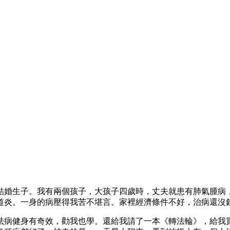
結婚生子。我有兩個孩子，大孩子四歲時，丈夫就患有肺氣腫病
道炎。一身的病壓得我苦不堪言。家裡經濟條件不好，治病還沒
祛病健身有奇效，勸我也學。還給我請了一本《轉法輪》，給我