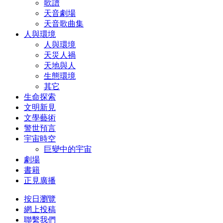
歌譜
天音劇場
天音歌曲集
人與環境
人與環境
天災人禍
天地與人
生態環境
其它
生命探索
文明新見
文學藝術
警世預言
宇宙時空
巨變中的宇宙
劇場
書籍
正見廣播
按日瀏覽
網上投稿
聯繫我們