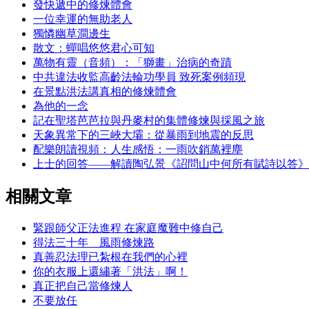
發快遞中的修煉體會
一位幸運的無助老人
獨憐幽草澗邊生
散文：蟬唱悠悠君心可知
萬物有靈（音頻）：「獅畫」治病的奇蹟
中共違法收監高齡法輪功學員 致死案例頻現
在景點洪法講真相的修煉體會
為他的一念
記在聖塔芭芭拉與丹麥村的集體修煉與採風之旅
天象異常下的三峽大壩：從暴雨到地震的反思
配樂朗讀視頻：人生感悟：一雨吹銷萬裡塵
上士的回答——解讀陶弘景《詔問山中何所有賦詩以答》
相關文章
緊跟師父正法進程 在家庭魔難中修自己
得法三十年 風雨修煉路
真善忍法理已紮根在我們的心裡
你的衣服上還繡著「洪法」啊！
真正把自己當修煉人
不要放任