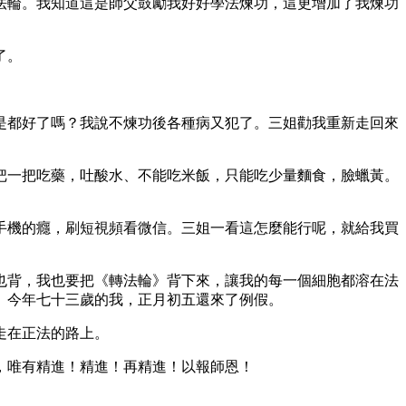
法輪。我知道這是師父鼓勵我好好學法煉功，這更增加了我煉功
了。
是都好了嗎？我說不煉功後各種病又犯了。三姐勸我重新走回來
把一把吃藥，吐酸水、不能吃米飯，只能吃少量麵食，臉蠟黃。
手機的癮，刷短視頻看微信。三姐一看這怎麼能行呢，就給我買
也背，我也要把《轉法輪》背下來，讓我的每一個細胞都溶在法
。今年七十三歲的我，正月初五還來了例假。
走在正法的路上。
，唯有精進！精進！再精進！以報師恩！