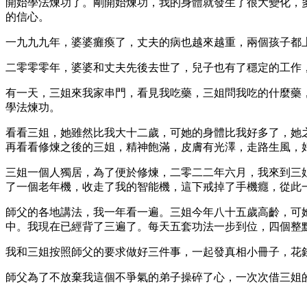
開始學法煉功了。剛開始煉功，我的身體就發生了很大變化，
的信心。
一九九九年，婆婆癱瘓了，丈夫的病也越來越重，兩個孩子都
二零零零年，婆婆和丈夫先後去世了，兒子也有了穩定的工作
有一天，三姐來我家串門，看見我吃藥，三姐問我吃的什麼藥
學法煉功。
看看三姐，她雖然比我大十二歲，可她的身體比我好多了，她
再看看修煉之後的三姐，精神飽滿，皮膚有光澤，走路生風，
三姐一個人獨居，為了便於修煉，二零二二年六月，我來到三
了一個老年機，收走了我的智能機，這下戒掉了手機癮，從此
師父的各地講法，我一年看一遍。三姐今年八十五歲高齡，可
中。我現在已經背了三遍了。每天五套功法一步到位，四個整
我和三姐按照師父的要求做好三件事，一起發真相小冊子，花
師父為了不放棄我這個不爭氣的弟子操碎了心，一次次借三姐