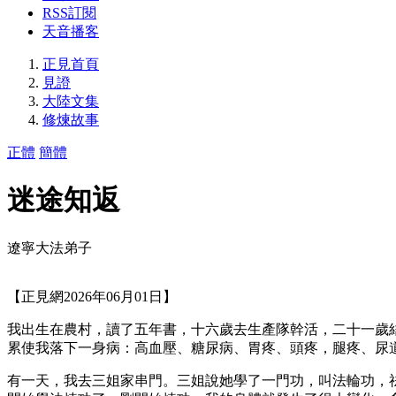
RSS訂閱
天音播客
正見首頁
見證
大陸文集
修煉故事
正體
簡體
迷途知返
遼寧大法弟子
【正見網2026年06月01日】
我出生在農村，讀了五年書，十六歲去生產隊幹活，二十一歲
累使我落下一身病：高血壓、糖尿病、胃疼、頭疼，腿疼、尿
有一天，我去三姐家串門。三姐說她學了一門功，叫法輪功，