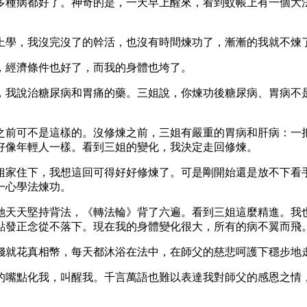
多種病都好了。神奇的是，一天早上醒來，看到蚊帳上有一個大
上學，我沒完沒了的幹活，也沒有時間煉功了，漸漸的我就不煉
，經濟條件也好了，而我的身體也垮了。
，我說治糖尿病和胃痛的藥。三姐說，你煉功後糖尿病、胃病不
之前可不是這樣的。沒修煉之前，三姐有嚴重的胃病和肝病：一
好像年輕人一樣。看到三姐的變化，我決定走回修煉。
姐家住下，我想這回可得好好修煉了。可是剛開始還是放不下看
一心學法煉功。
她天天堅持背法，《轉法輪》背了六遍。看到三姐這麼精進。我
點發正念從不落下。現在我的身體變化很大，所有的病不翼而飛
錢就花真相幣，每天都沐浴在法中，在師父的慈悲呵護下穩步地
的嘴點化我，叫醒我。千言萬語也難以表達我對師父的感恩之情