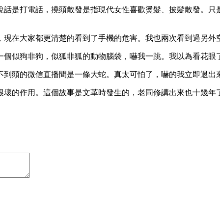
說話是打電話，撓頭散發是指現代女性喜歡燙髮、披髮散發。只
，現在大家都更清楚的看到了手機的危害。我也兩次看到過另外
一個似狗非狗，似狐非狐的動物腦袋，嚇我一跳。我以為看花眼
不到頭的微信直播間是一條大蛇。真太可怕了，嚇的我立即退出
很壞的作用。這個故事是文革時發生的，老同修講出來也十幾年