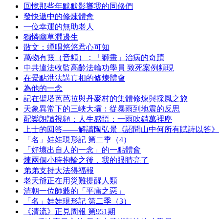
回憶那些年默默影響我的同修們
發快遞中的修煉體會
一位幸運的無助老人
獨憐幽草澗邊生
散文：蟬唱悠悠君心可知
萬物有靈（音頻）：「獅畫」治病的奇蹟
中共違法收監高齡法輪功學員 致死案例頻現
在景點洪法講真相的修煉體會
為他的一念
記在聖塔芭芭拉與丹麥村的集體修煉與採風之旅
天象異常下的三峽大壩：從暴雨到地震的反思
配樂朗讀視頻：人生感悟：一雨吹銷萬裡塵
上士的回答——解讀陶弘景《詔問山中何所有賦詩以答》
「名」娃娃現形記 第二季（4）
「好壞出自人的一念」的一點體會
煉兩個小時抱輪之後，我的眼睛亮了
弟弟支持大法得福報
老天爺正在用災難提醒人類
清朝一位師爺的「平庸之惡」
「名」娃娃現形記 第二季（3）
《清流》正見周報 第951期