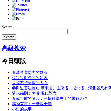
Search
Search
高級搜索
今日頭版
看清楚舊勢力的陰謀
也說說對時間的執著
去掉不行就換的人心
參與迫害法輪功 廣東省、山東省、湖北省、河北省又有
隨想幾則：刺激 現代觀念
五億年前的腳印：一樁科學史上的未解之謎
萬物有言：一紙載千年
小松的故事