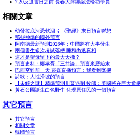
7.20反迫害日之前 長春大肆綁架法輪功學員
相關文章
幼發拉底河恐乾涸 引《聖經》末日預言聯想
那些神準的國外預言
阿南德最新預測2026年：中國將有大事發生
兩個書生多次考試落榜 睡和尚透真相
這才是聖母留下的最大天機？
預言史料：鄭孝胥「三共論」預言來曆始末
巴西空難前一天 靈媒直播預言：我看到墜機
詩歌：人性滑坡的預言
【未解之謎】精準預測川普遇刺 牧師：美國將在巨大危
黃石公園誕生白色野牛 兌現原住民的一個預言
其它預言
其它預言
相關文章
韓國預言