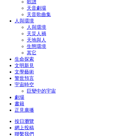
歌譜
天音劇場
天音歌曲集
人與環境
人與環境
天災人禍
天地與人
生態環境
其它
生命探索
文明新見
文學藝術
警世預言
宇宙時空
巨變中的宇宙
劇場
書籍
正見廣播
按日瀏覽
網上投稿
聯繫我們