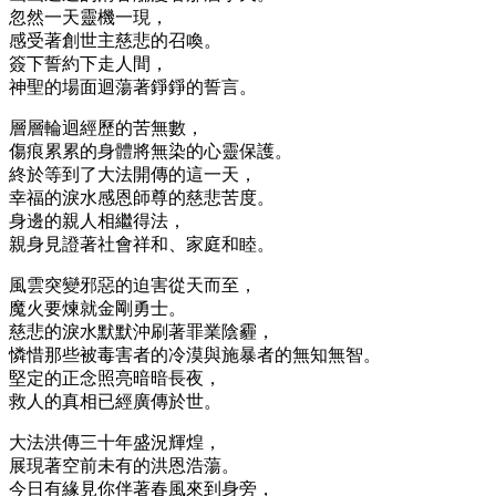
忽然一天靈機一現，
感受著創世主慈悲的召喚。
簽下誓約下走人間，
神聖的場面迴蕩著錚錚的誓言。
層層輪迴經歷的苦無數，
傷痕累累的身體將無染的心靈保護。
終於等到了大法開傳的這一天，
幸福的淚水感恩師尊的慈悲苦度。
身邊的親人相繼得法，
親身見證著社會祥和、家庭和睦。
風雲突變邪惡的迫害從天而至，
魔火要煉就金剛勇士。
慈悲的淚水默默沖刷著罪業陰霾，
憐惜那些被毒害者的冷漠與施暴者的無知無智。
堅定的正念照亮暗暗長夜，
救人的真相已經廣傳於世。
大法洪傳三十年盛況輝煌，
展現著空前未有的洪恩浩蕩。
今日有緣見你伴著春風來到身旁，