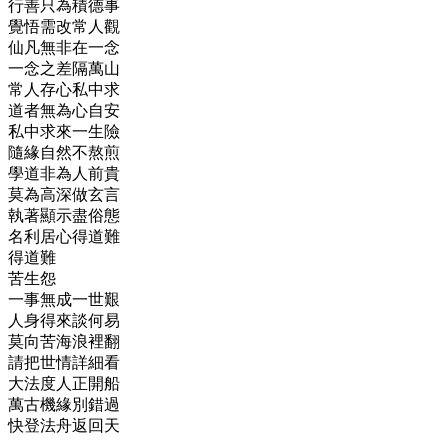
行善只為積德事
覺悟需改常人觀
仙凡無非在一念
一念之差隔萬山
常人存心私中求
道者無為心自安
私中求來一生險
隨緣自然不熬煎
學道非為人前貴
莫為高深做玄言
執著顯示盡俗態
名利居心得道難
得道難
苦生怨
一事無成一世艱
人身得來談何易
莫向苦海浪裡翻
請把世情詳細看
大法度人正開船
萬古機緣別錯過
快登法舟返回天