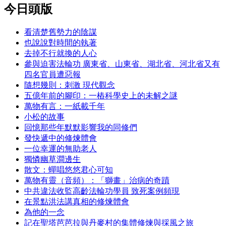
今日頭版
看清楚舊勢力的陰謀
也說說對時間的執著
去掉不行就換的人心
參與迫害法輪功 廣東省、山東省、湖北省、河北省又有
四名官員遭惡報
隨想幾則：刺激 現代觀念
五億年前的腳印：一樁科學史上的未解之謎
萬物有言：一紙載千年
小松的故事
回憶那些年默默影響我的同修們
發快遞中的修煉體會
一位幸運的無助老人
獨憐幽草澗邊生
散文：蟬唱悠悠君心可知
萬物有靈（音頻）：「獅畫」治病的奇蹟
中共違法收監高齡法輪功學員 致死案例頻現
在景點洪法講真相的修煉體會
為他的一念
記在聖塔芭芭拉與丹麥村的集體修煉與採風之旅