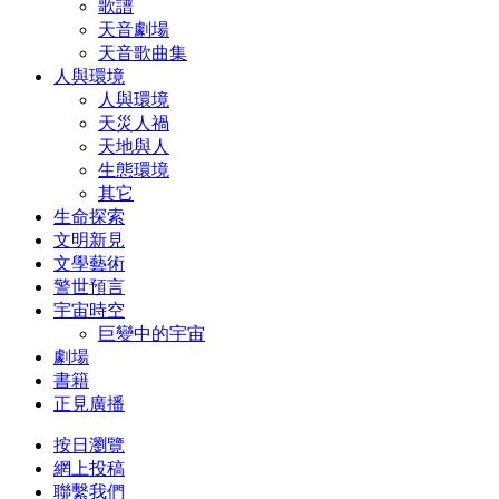
歌譜
天音劇場
天音歌曲集
人與環境
人與環境
天災人禍
天地與人
生態環境
其它
生命探索
文明新見
文學藝術
警世預言
宇宙時空
巨變中的宇宙
劇場
書籍
正見廣播
按日瀏覽
網上投稿
聯繫我們