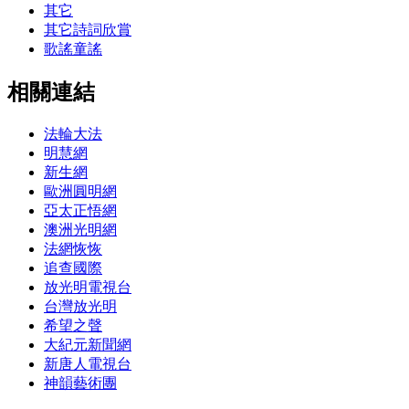
其它
其它詩詞欣賞
歌謠童謠
相關連結
法輪大法
明慧網
新生網
歐洲圓明網
亞太正悟網
澳洲光明網
法網恢恢
追查國際
放光明電視台
台灣放光明
希望之聲
大紀元新聞網
新唐人電視台
神韻藝術團