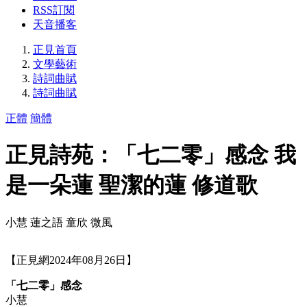
RSS訂閱
天音播客
正見首頁
文學藝術
詩詞曲賦
詩詞曲賦
正體
簡體
正見詩苑：「七二零」感念 我
是一朵蓮 聖潔的蓮 修道歌
小慧 蓮之語 童欣 微風
【正見網2024年08月26日】
「七二零」感念
小慧