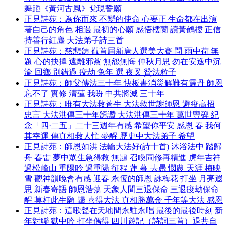
舞蹈《黃河古風》兌現誓願
正見詩苑：為你而來 不變的使命 心要正 生命都在出演
著自己的角色 相遇 最初的心願 感悟樓蘭 讀黃鶴樓 正信
持善行紅塵 大法弟子詩三首
正見詩苑：慈悲頌 觀首屆新唐人選美大賽 問 雨中荷 無
題 心的抉擇 遠離邪黨 無怨無悔 仲秋月思 勿在安逸中沉
淪 回鄉 別錯過 疫劫 兔年 選 夜叉 贊法粒子
正見詩苑：師父傳法三十年 快板書消災解難有靈丹 師恩
忘不了 實修 清蓮 我盼 中共將滅 三十年
正見詩苑：唯有大法救蒼生 大法救世謝師恩 避疫高招
忠言 大法洪傳三十年頌讚 大法洪傳三十年 萬世豐碑 紀
念「四·二五」二十三週年有感 希望你平安 感恩 春 我何
其幸運 傳真相救人忙 夢醒 歷史中大法弟子 希望
正見詩苑：師恩如洪 法輪大法好(詩十首) 沐浴法中 踏歸
舟 春雷 夢中眾生急得救 無題 召喚同修再精進 虎年吉祥
過松峰山 重陽吟 過重陽 征程 蓮 暮 去愚 憫農 天涯 梅映
雪 觀神韻晚會有感 迎春 永恆的師恩 詠梅花 打坐 月亮遐
思 新春寄語 師恩浩蕩 天象人間三退保命 三退疫劫保命
醒 莫枉此生願 歸 喜得大法 真相勝萬金 千年等大法 感恩
正見詩苑：這歌聲在天地間永駐永唱 最後的最後時刻 新
年對聯 獄中吟 打坐偶得 四川遊記（詩詞三首）退共自