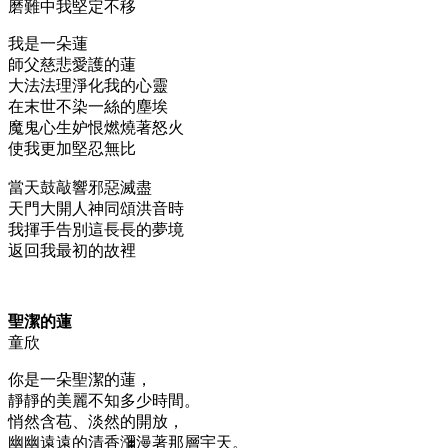
磨難中我堅定不移
我是一朵蓮
師父慈悲愛護的蓮
大法法理淨化我的心靈
在末世不染一絲的塵埃
魔鬼心生妒恨燃燒著怒火
使我更加堅忍無比
當天鼓敲響邪惡滅盡
天門大開人神同頌洪音時
我揮手告別這長長的夢境
返回我最初的故裡
聖潔的蓮
童欣
你是一朵聖潔的蓮，
靜靜的美麗不知多少時間。
悄然含苞、淡然的開放，
幽幽遠遠的清香瀰漫著那層宇天。