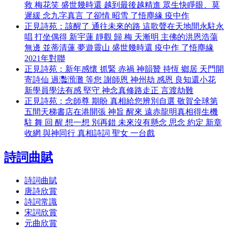
救 梅花笑 盛世幾時還 越到最後越精進 眾生快睜眼、莫
遲緩 念九字真言 了卻情 昭雪 了悟塵緣 疫中作
正見詩苑：該醒了 通往未來的路 這歌聲在天地間永駐永
唱 打坐偶得 新宇蓮 靜觀 歸 梅 天漸明 主佛的洪恩浩蕩
無邊 並蒂清蓮 夢遊靈山 盛世幾時還 疫中作 了悟塵緣
2021年對聯
正見詩苑：新年感懷 抓緊 赤禍 神韻贊 持恆 鄉居 天門開
寄詩仙 過灩澦灘 等您 謝師恩 神州劫 感恩 良知還小花
新學員學法有感 堅守 神念真修路走正 言渡劫難
正見詩苑：念師尊 期盼 真相給您辨別自選 敬賀全球第
五間天梯書店在港開張 神旨 醒來 遠赤龍明真相得生機
駐 舞 回 醒 想一想 別再錯 未來沒有懸念 思念 約定 新章
收網 與神同行 真相詩詞 聖女 一台戲
詩詞曲賦
詩詞曲賦
唐詩欣賞
詩詞常識
宋詞欣賞
元曲欣賞