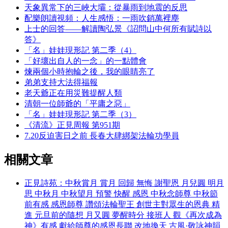
天象異常下的三峽大壩：從暴雨到地震的反思
配樂朗讀視頻：人生感悟：一雨吹銷萬裡塵
上士的回答——解讀陶弘景《詔問山中何所有賦詩以
答》
「名」娃娃現形記 第二季（4）
「好壞出自人的一念」的一點體會
煉兩個小時抱輪之後，我的眼睛亮了
弟弟支持大法得福報
老天爺正在用災難提醒人類
清朝一位師爺的「平庸之惡」
「名」娃娃現形記 第二季（3）
《清流》正見周報 第951期
7.20反迫害日之前 長春大肆綁架法輪功學員
相關文章
正見詩苑：中秋賞月 賞月 回歸 無悔 謝聖恩 月兒圓 明月
思 中秋月 中秋望月 預警 快醒 感恩 中秋念師尊 中秋節
前有感 感恩師尊 讚頌法輪聖王 創世主對眾生的恩典 精
進 元旦前的隨想 月又圓 夢醒時分 接班人 觀《再次成為
神》有感 獻給師尊的感恩長聯 改地換天 古風·敬詠神韻