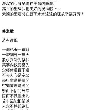
淨潔的心靈呈現在美麗的臉龐。
萬古的聖緣我把美好的祝福獻上，
天國的聖蓮將在新宇永永遠遠的綻放幸福芬芳！
修道歌
若有微風
一個執著一道關
一層關外一層天
欲求真諦先修我
萬事內找要當先
念經休道百千遍
不去人心是空談
修行非是長學問
空知道理是等閒
學而不悟門外漢
悟而不做難出凡
苦中雖能把業減
人念不轉難為仙