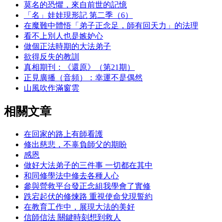
莫名的恐懼，來自前世的記憶
「名」娃娃現形記 第二季（6）
在魔難中體悟「弟子正念足，師有回天力」的法理
看不上別人也是嫉妒心
做個正法時期的大法弟子
欲得反失的教訓
真相期刊：《還原》（第21期）
正見廣播（音頻）：幸運不是偶然
山風吹作滿窗雲
相關文章
在回家的路上有師看護
修出慈悲，不辜負師父的期盼
感恩
做好大法弟子的三件事 一切都在其中
和同修學法中修去各種人心
參與營救平台發正念組我學會了實修
跌宕起伏的修煉路 重視使命兌現誓約
在教育工作中，展現大法的美好
信師信法 關鍵時刻想到救人