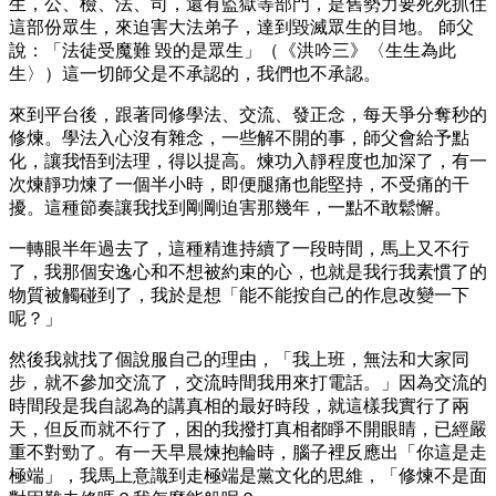
生，公、檢、法、司，還有監獄等部門，是舊勢力要死死抓住
這部份眾生，來迫害大法弟子，達到毀滅眾生的目地。 師父
說：「法徒受魔難 毀的是眾生」（《洪吟三》〈生生為此
生〉）這一切師父是不承認的，我們也不承認。
來到平台後，跟著同修學法、交流、發正念，每天爭分奪秒的
修煉。學法入心沒有雜念，一些解不開的事，師父會給予點
化，讓我悟到法理，得以提高。煉功入靜程度也加深了，有一
次煉靜功煉了一個半小時，即便腿痛也能堅持，不受痛的干
擾。這種節奏讓我找到剛剛迫害那幾年，一點不敢鬆懈。
一轉眼半年過去了，這種精進持續了一段時間，馬上又不行
了，我那個安逸心和不想被約束的心，也就是我行我素慣了的
物質被觸碰到了，我於是想「能不能按自己的作息改變一下
呢？」
然後我就找了個說服自己的理由，「我上班，無法和大家同
步，就不參加交流了，交流時間我用來打電話。」因為交流的
時間段是我自認為的講真相的最好時段，就這樣我實行了兩
天，但反而就不行了，困的我撥打真相都睜不開眼睛，已經嚴
重不對勁了。有一天早晨煉抱輪時，腦子裡反應出「你這是走
極端」，我馬上意識到走極端是黨文化的思維，「修煉不是面