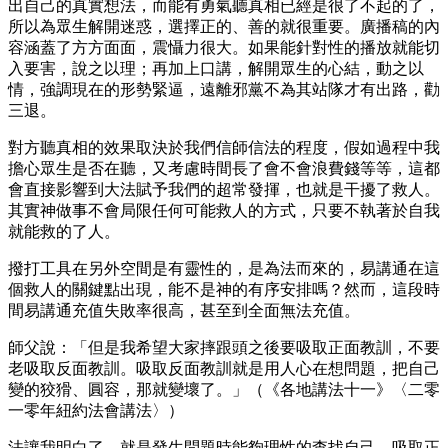
出自己的真實想法，而能有勇氣聽真相已經是很了不起的了，
所以為眾生解開迷惑，選擇正的、善的就很重要。廣播稿的內
容涵蓋了方方面面，震懾力很大。如果能針對性的播放就能切
入要害，說之以理；再加上口講，解開眾生的心結，動之以
情，強調現在的形勢緊逼，遠離邪黨不為其站隊才有出路，勸
三退。
對方聽真相的效果取決於我們信師信法的程度，假如過程中我
擔心眾生是否在聽，又考慮時間長了會不會浪費錢等等，這都
會直接影響到大法賦予我們的超常發揮，也就是干擾了救人。
其實神做事不會局限任何可能救人的方式，只要不執著於自我
就能救的了人。
撥打工具在另外空間是有靈性的，是為法而來的，易講通在這
個救人的關鍵點出現，能不是神的有序安排嗎？然而，這段時
間易講通充值失敗率很高，甚至到全面無法充值。
師父說：「但是我希望大家摔跟頭之後要吸取正面教訓，不要
老吸取反面教訓。吸取反面教訓就是用人心在想問題，把自己
變的狡猾、圓容，那就變壞了。」（《各地講法十一》〈二零
一零年紐約法會講法〉）
法讓我明白了，就是發生問題時能夠理性的查找自己，吸取正