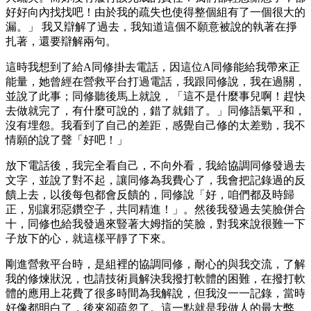
好好向內找找吧！由於我的疏失也使得整個組有了一個很大的
漏。」 我又辯解了過去，我知道這個不願意被說的執著在掙
扎著，還要辯解兩句。
這時我想到了給A同修掛去電話，因這位A同修能給我帶來正
能量，她曾經在營救平台打過電話，我跟同修說，我在過關，
並說了此事；同修聽後馬上就說，「這不是什麼事兒啊！趕快
去做就完了，有什麼可說的，錯了就錯了。」同修語氣平和，
沒有埋怨。我看到了自己的差距，感覺自己修的太差勁，我不
情願的說了聲「好吧！」
放下電話後，我完全看自己，不向外看，我給協調同修發過去
文字，並說了對不起，讓同修為我費心了，我會把記錄過的反
饋上去，以後每包都會反饋的，同修說「好，咱們都及時歸
正，別讓邪惡鑽空子，共同精進！」。然後我發過去笑臉併合
十，同修也給我發過來豎著大姆指的笑臉，對我來說很難一下
子放下的心，就這樣平靜了下來。
剛進營救平台時，是組裡的協調同修，耐心的與我交流，了解
我的修煉狀況，也請技術員解決我撥打軟體的困難，在撥打軟
體的應用上花費了很多時間為我解說，但我沒一一記錄，當時
好像都明白了，後來卻疏忽了。這一點就是我做人的最大弊