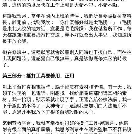
端，這樣的態度反映在工作上就是大錯不犯，小錯不斷。
這讓我想起，當年在國內上班的時候，我們所長要被提拔當科
長，離開前，找到我說：「你什麼都好就是太毛愣！」（毛愣
是東北人說的地方話，意思是毛毛躁躁）我在儲蓄所工作，每
天都跟錢和重要憑證打交道，弄不好就會出大事兒，我知道所
長不放心我。
擺在修煉中，這種狀態就會影響別人同時也干擾自己，而往往
出現問題時，還感覺自己很無辜，真是該徹底修掉它的時候
了。
第三部分：播打工具要善用、正用
剛上平台打真相電話時，腦子裡沒有素材和準備。有一天，我
領了法院的一包電話，剛想找一找給相關這部門講真相的素
材，我一抬頭，顯示幕就出現了字，正適合給公檢法講，我一
下子激動的不得了，太神奇了，這讓我更加明白大法無所不
能，通過此事我放下了很多自我設限的人心。
來到營救平台，我就有幸得到很好的撥打工具-易講通，他還
附有很全面的真相廣播。我思考到眾生在網路監聽下不容易說