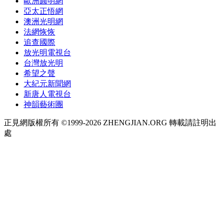
歐洲圓明網
亞太正悟網
澳洲光明網
法網恢恢
追查國際
放光明電視台
台灣放光明
希望之聲
大紀元新聞網
新唐人電視台
神韻藝術團
正見網版權所有 ©1999-2026 ZHENGJIAN.ORG 轉載請註明出
處