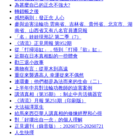
為甚麼自己的正念不強大?
轉錯帳之後
感想兩則：發正念 人心
參與迫害法輪功 雲南省、吉林省、貴州省、北京市、湖
南省、山西省又有八名官員遭惡報
「名」娃娃現形記 第二季（7）
《清流》正見周報 第952期
從「打掃浴缸」，悟到「打掃『欲』缸」
近期在日本真相點的一些體會
勸三退小故事
萬物有言：從草木到高遠
重症來襲遇高人 幸運從來不偶然
連環畫：他們都是為法而來的生命（二）
上半年中共對法輪功教師的迫害案例
講清真相（第35期）：制止中共活摘器官
《清流》月報 第251期（印刷版）
大法福澤眾生
給馬來西亞華人講真相的修煉經歷和心得
對「好壞出自一念」的個人理解
正見週刊（錄音版）：20260715-20260721
人生抉擇