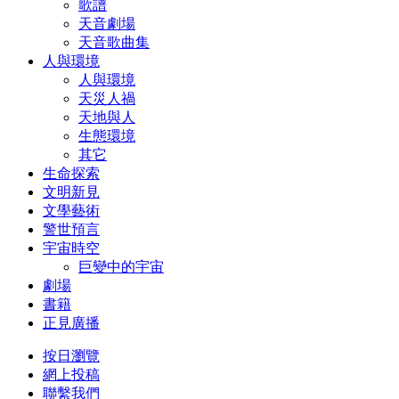
歌譜
天音劇場
天音歌曲集
人與環境
人與環境
天災人禍
天地與人
生態環境
其它
生命探索
文明新見
文學藝術
警世預言
宇宙時空
巨變中的宇宙
劇場
書籍
正見廣播
按日瀏覽
網上投稿
聯繫我們