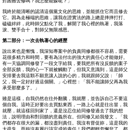
對困難去修嗎？我怎麼能躲呢？」
我終於能清晰的認清這個黨文化的思維，並能抓住它而且修去
它。因為走極端的思維，讓我在證實法的路上總是摔摔打打、
磕磕絆絆，此時師父點化了我，解開了我心裡的執著，我落
淚、雙手合十，對師父無限感恩。
第二部分：一次去執著心的經歷
說出來也是慚愧，我深知專案中的負責同修都很不容易，需要
花很多精力和時間，要有為法付出的強大的責任心才能做好。
有一天協調同修發了一段文字給我，要我把所有沒反饋的案子
全部反饋，我的心一下就被觸動了，但我又意識到，這是師父
安排要去我這顆不願意讓人說的心的，我就跟師父說：「師
父，我一定好好過這個關。」心裡想：「我不能讓師父再為我
承受那麼多了。」
雖是這樣，自我仍然在往外翻騰，我就壓，並告訴自己不要這
個自我。這時正好要出去買點東西，一路上心就是往出冒，我
就壓，就這樣回到家了，還是沒忍住給同修發過去了我的想
法，說明理由和對回饋的意義所在。但同修又給我發文，「我
們都存在很大的漏，都沒盡到責任。我沒有督促妳，這是我的
大疏失。而妳沒有履行該完成的責任！我們都輕忽懈怠了，都