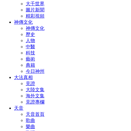
大千世界
圖片新聞
精彩視頻
神傳文化
神傳文化
歷史
人物
中醫
科技
藝術
典籍
今日神州
大法真相
見證
大陸文集
海外文集
見證專欄
天音
天音首頁
歌曲
樂曲