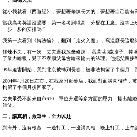
一、高德大法
從小我就看《西遊記》，夢想著修煉長大的，夢想著自己能有
當我高考英語沒過關，第一名考到職高，分配在工廠。沒等上
一步一步的安排嗎？
我第一次看到《轉法輪》，翻到「走火入魔」，寫這麼長這麼
修煉不久，有一次，丈夫逼我放棄修煉， 我背著3歲孩子，
了業力輪報，兒子不孝順父母會輪來輪去的法理。他把父親接
99年迫害開始，我到北京被轉到長春，被非法拘留了半個月，
2004年4月20日左右，在我家附近藥店，我面對面講真相
拘留了半個月後回家了。
丈夫承受不起來自市610、單位升遷等多方面的壓力，提出離
師父。
二，講真相，救眾生，全力以赴
到海外，沒有根基，一邊打工，一邊講真相。晚上打工，上午