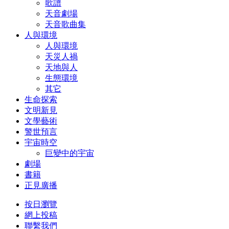
歌譜
天音劇場
天音歌曲集
人與環境
人與環境
天災人禍
天地與人
生態環境
其它
生命探索
文明新見
文學藝術
警世預言
宇宙時空
巨變中的宇宙
劇場
書籍
正見廣播
按日瀏覽
網上投稿
聯繫我們