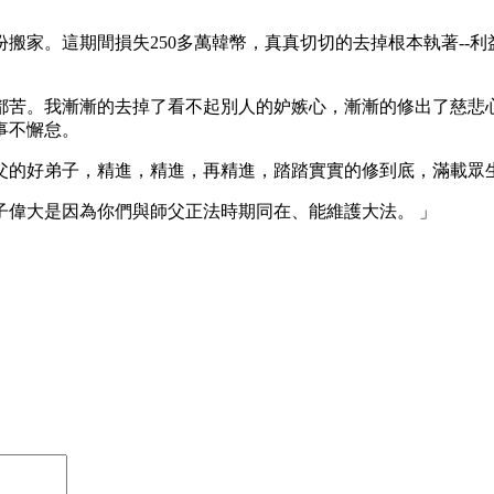
月份搬家。這期間損失250多萬韓幣，真真切切的去掉根本執著-
都苦。我漸漸的去掉了看不起別人的妒嫉心，漸漸的修出了慈悲
事不懈怠。
父的好弟子，精進，精進，再精進，踏踏實實的修到底，滿載眾
子偉大是因為你們與師父正法時期同在、能維護大法。 」