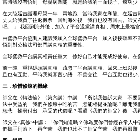
當時我沒有悟到，母親病業關，就是給我的一面鏡子。煉功少
在大陸延吉護理母親一年，兩地跑，當時我家在和龍。在延吉資
丈夫給我買了往返機票，回到海外後，我再也沒有回去。師父
吧。 」 我回到海外後，加入了平台退黨講真相，周末上景福
由營救平台協調人建議我加入全球營救平台，加入後接聽率不
悟到對公檢法司部門講真相的重要性。
全球營救平台講真相責任重大，修好自己才能完成好使命。在
前一陣，重視碼頭講真相，疏忽了平台講真相。回來上班以後，
且也有互動。平時我就寡言少語，不善交往，平台互動也很少
三，珍惜修煉的機緣
師父在《轉法輪》〈第六講〉中講：「所以我告訴大家，不要因
法中受益的，我們在修煉中吃的苦，怎能相提並論呢？離開我
慈悲，操勞付出，承受的代價呢？看過《我們的師父》後，我
師父在<真修>中講：「你們知道嗎？佛為度你們曾經在常人中
們攜手別落下，再辛苦，我們也比不了師父辛苦，我們再艱難