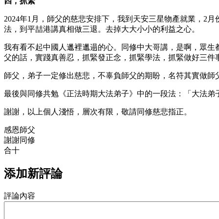
四，抓緊
2024年1月，師父的慈悲安排下，我到天安三星物產就業，2
法，到平喆港講真相做三退。去掉大大小小的利益之心。
我有看不起中國人邋裡邋遢的心。同修中大哥講，是啊，眾生
父的話，實踐真善忍，抓緊發正念，抓緊學法，抓緊做好三件
師父，弟子一定修出慈悲，不辜負師父的期盼，名符其實做師
最後與同修共勉《正法時期大法弟子》中的一段法：「大法弟
謝謝，以上個人淺悟，層次有限，敬請同修慈悲指正。
感恩師父
謝謝同修
合十
添加新評論
評論內容