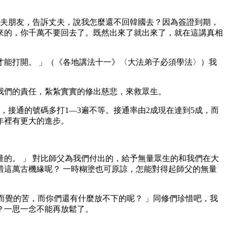
丈夫朋友，告訴丈夫，說我怎麼還不回韓國去？因為簽證到期，
來的，你千萬不要回去了。既然出來了就出來了，就在這講真相
能打開。 」（《各地講法十一》〈大法弟子必須學法〉）我
我們的責任，紮紮實實的修出慈悲，來救眾生。
接通的號碼多打1—3遍不等。接通率由2成現在達到5成，而
年裡有更大的進步。
的。 」 對比師父為我們付出的，給予無量眾生的和我們在大
這萬古機緣呢？ 一時糊塗也可原諒，怎能對得起師父的無量
而覺的苦，而你們還有什麼放不下的呢？ 」同修們珍惜吧，我
？一思一念不能再放鬆了。