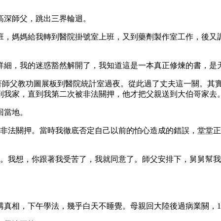
高深師父，跳出三界輪迴。
班，媽媽給我轉到醫院掛號室上班，又到藥劑製作室工作，後又
詳細，我的迷惑豁然解開了，我知道這是一本真正修煉的書，是
捧著師父教功圖展板到醫院統計室過夜。從此過了丈夫這一關。其
到我家，直到我第二次被非法關押，他才把父親送到大伯哥家去
回當地。
時，被非法關押。當時我徹底否定自己以前的怕心造成的錯誤，堂
婚。我想，你跟著我受苦了，我就同意了。師父安排下，舅舅幫
講真相，下午學法，幾乎白天不睡覺。母親回大陸後過病業關，1