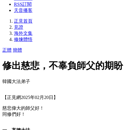
RSS訂閱
天音播客
正見首頁
見證
海外文集
修煉體悟
正體
簡體
修出慈悲，不辜負師父的期盼
韓國大法弟子
【正見網2025年02月20日】
慈悲偉大的師父好！
同修們好！