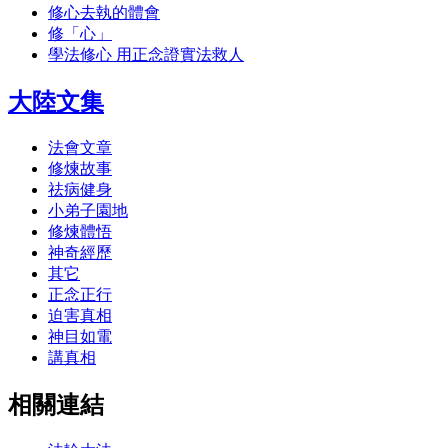
修心去執的體會
修「心」
學法修心 用正念證實法救人
大陸文集
法會文章
修煉故事
祛病健身
小弟子園地
修煉體悟
神奇經歷
其它
正念正行
迫害真相
神目如電
講真相
相關連結