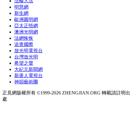
法輪大法
明慧網
新生網
歐洲圓明網
亞太正悟網
澳洲光明網
法網恢恢
追查國際
放光明電視台
台灣放光明
希望之聲
大紀元新聞網
新唐人電視台
神韻藝術團
正見網版權所有 ©1999-2026 ZHENGJIAN.ORG 轉載請註明出
處