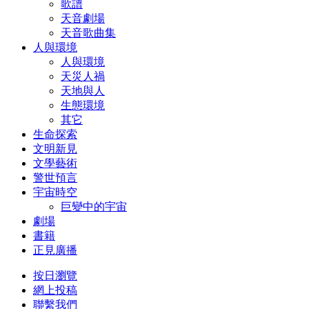
歌譜
天音劇場
天音歌曲集
人與環境
人與環境
天災人禍
天地與人
生態環境
其它
生命探索
文明新見
文學藝術
警世預言
宇宙時空
巨變中的宇宙
劇場
書籍
正見廣播
按日瀏覽
網上投稿
聯繫我們