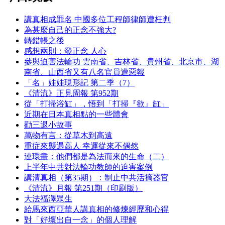
講真相成罪名 中國多位工程師律師遭枉判
為甚麼自己的正念不強大?
轉錯帳之後
感想兩則：發正念 人心
參與迫害法輪功 雲南省、吉林省、貴州省、北京市、湖
南省、山西省又有八名官員遭惡報
「名」娃娃現形記 第二季（7）
《清流》正見周報 第952期
從「打掃浴缸」，悟到「打掃『欲』缸」
近期在日本真相點的一些體會
勸三退小故事
萬物有言：從草木到高遠
重症來襲遇高人 幸運從來不偶然
連環畫：他們都是為法而來的生命（二）
上半年中共對法輪功教師的迫害案例
講清真相（第35期）：制止中共活摘器官
《清流》月報 第251期（印刷版）
大法福澤眾生
給馬來西亞華人講真相的修煉經歷和心得
對「好壞出自一念」的個人理解