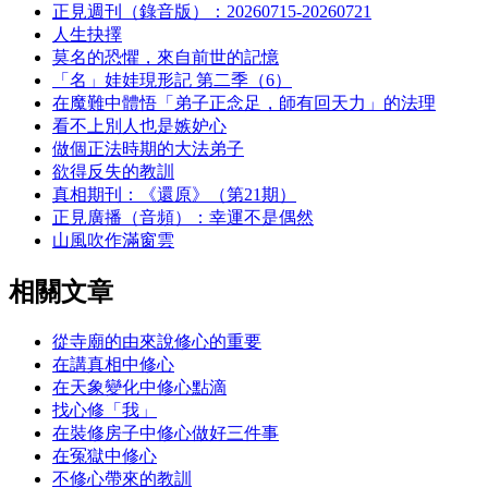
正見週刊（錄音版）：20260715-20260721
人生抉擇
莫名的恐懼，來自前世的記憶
「名」娃娃現形記 第二季（6）
在魔難中體悟「弟子正念足，師有回天力」的法理
看不上別人也是嫉妒心
做個正法時期的大法弟子
欲得反失的教訓
真相期刊：《還原》（第21期）
正見廣播（音頻）：幸運不是偶然
山風吹作滿窗雲
相關文章
從寺廟的由來說修心的重要
在講真相中修心
在天象變化中修心點滴
找心修「我」
在裝修房子中修心做好三件事
在冤獄中修心
不修心帶來的教訓