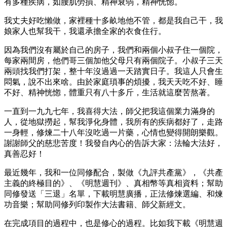
有多種疾病，如腰肌勞損、精神衰弱，精神恍惚。
我丈夫好吃懶做，家裡種十多畝地他不管，都是我自己干，我
娘家人也幫我干，我還承擔全家的衣食住行。
因為我們沒有屬於自己的房子，我們和兩個小叔子住一個院，
每家兩間房，他們哥三個加他父母只有兩個院子。小叔子三天
兩頭找我們打架，整十年沒過過一天踏實日子。我這人只會生
悶氣，說不出來啥。由於家庭瑣事的煩擾，我天天吃不好、睡
不好、精神恍惚，體重只有八十多斤，生活就這麼苦熬著。
一直到一九九七年，我喜得大法，師父把我這個業力滿身的
人，從地獄撈起，幫我淨化身體，我所有的疾病都好了，走路
一身輕，修煉二十八年沒吃過一片藥，心情也變得開朗樂觀。
謝謝師父的慈悲苦度！我發自內心的告訴大家：法輪大法好，
真善忍好！
最近幾年，我和一位同修配合，製做《九評共產黨》，《共產
主義的終極目的》、《明慧週刊》、真相幣等真相資料；幫助
同修發送「三退」名單，下載明慧廣播，正法修煉選編、和煉
功音樂；幫助同修列印製作大法書籍、師父新經文。
在完成項目的過程中，也是修心的過程。比如我下載《明慧週