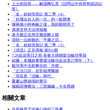
上士的回答——解讀陶弘景《詔問山中何所有賦詩以
答》
「名」娃娃現形記 第二季（4）
「好壞出自人的一念」的一點體會
煉兩個小時抱輪之後，我的眼睛亮了
弟弟支持大法得福報
老天爺正在用災難提醒人類
清朝一位師爺的「平庸之惡」
「名」娃娃現形記 第二季（3）
《清流》正見周報 第951期
7.20反迫害日之前 長春大肆綁架法輪功學員
組圖：多國政要聲援法輪功反迫害27周年（下）
銀河系中光彩奪目的「吊燈」
「正法口訣」在監獄裡飄揚
「現在是『法輪』時代」
重慶山體崩塌的警示
催眠回溯療法：三世姻緣，今生再續
相關文章
在裝修房子中修心做好三件事