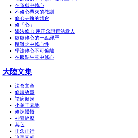
在冤獄中修心
不修心帶來的教訓
修心去執的體會
修「心」
學法修心 用正念證實法救人
處處修心的一點經歷
魔難之中修心性
學法修心不可偏離
在服裝生意中修心
大陸文集
法會文章
修煉故事
祛病健身
小弟子園地
修煉體悟
神奇經歷
其它
正念正行
迫害真相