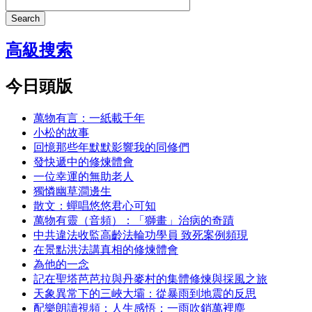
Search
高級搜索
今日頭版
萬物有言：一紙載千年
小松的故事
回憶那些年默默影響我的同修們
發快遞中的修煉體會
一位幸運的無助老人
獨憐幽草澗邊生
散文：蟬唱悠悠君心可知
萬物有靈（音頻）：「獅畫」治病的奇蹟
中共違法收監高齡法輪功學員 致死案例頻現
在景點洪法講真相的修煉體會
為他的一念
記在聖塔芭芭拉與丹麥村的集體修煉與採風之旅
天象異常下的三峽大壩：從暴雨到地震的反思
配樂朗讀視頻：人生感悟：一雨吹銷萬裡塵