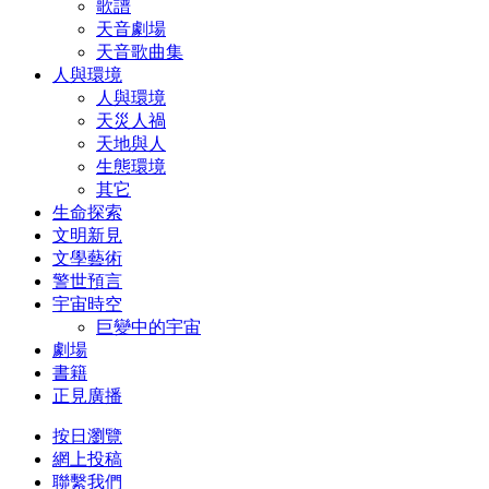
歌譜
天音劇場
天音歌曲集
人與環境
人與環境
天災人禍
天地與人
生態環境
其它
生命探索
文明新見
文學藝術
警世預言
宇宙時空
巨變中的宇宙
劇場
書籍
正見廣播
按日瀏覽
網上投稿
聯繫我們