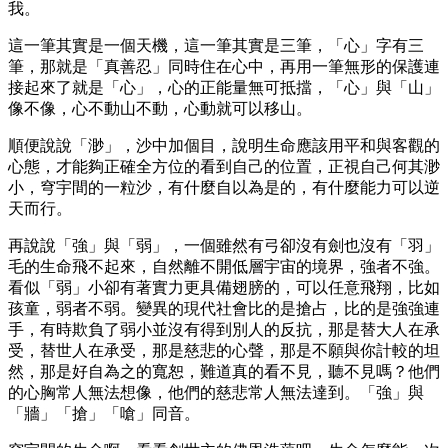
我。
這一筆其實是一個天機，這一筆其實是三筆，「心」字有三
筆，那就是「真善忍」同時住在心中，再用一筆無形的保護連
接起來了就是「心」，心的正能量無可抵擋，「心」與「山」
像不像，心不動山不動，心動就可以移山。
順便說說「渺」，沙中加個目，說明生命應該用平和與客觀的
心態，才能夠正確全方位的看到自己的位置，正視自己何其渺
小，穹宇間的一粒沙，有什麼自以為是的，有什麼能力可以逆
天而行。
再說說「強」與「弱」，一個雖然有弓卻沒有劍也沒有「羽」
毛的生命飛不起來，自然離不開低層宇宙的境界，強者不強。
看似「弱」小卻有著實力更具備翅膀的，可以任意飛翔，比如
孩童，弱者不弱。變異的現代社會比的是搶占，比的是強強連
手，有時欺負了弱小並沒有得到別人的反抗，那是替大人在承
受，替世人在承受，那是慈悲的心聲，那是不願與你計較的坦
然，那是好自為之的寬恕，難道真的看不見，聽不見嗎？他們
的心胸常人無法想像，他們的慈悲常人無法達到。「強」與
「牆」「搶」「嗆」同音。