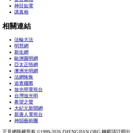
神目如電
講真相
相關連結
法輪大法
明慧網
新生網
歐洲圓明網
亞太正悟網
澳洲光明網
法網恢恢
追查國際
放光明電視台
台灣放光明
希望之聲
大紀元新聞網
新唐人電視台
神韻藝術團
正見網版權所有 ©1999-2026 ZHENGJIAN.ORG 轉載請註明出