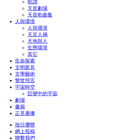
歌譜
天音劇場
天音歌曲集
人與環境
人與環境
天災人禍
天地與人
生態環境
其它
生命探索
文明新見
文學藝術
警世預言
宇宙時空
巨變中的宇宙
劇場
書籍
正見廣播
按日瀏覽
網上投稿
聯繫我們