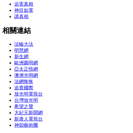
迫害真相
神目如電
講真相
相關連結
法輪大法
明慧網
新生網
歐洲圓明網
亞太正悟網
澳洲光明網
法網恢恢
追查國際
放光明電視台
台灣放光明
希望之聲
大紀元新聞網
新唐人電視台
神韻藝術團