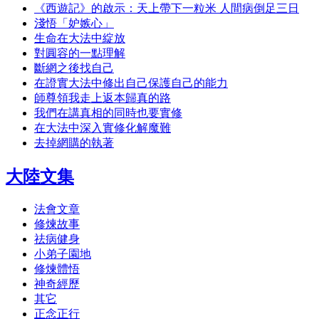
《西遊記》的啟示：天上帶下一粒米 人間病倒足三日
淺悟「妒嫉心」
生命在大法中綻放
對圓容的一點理解
斷網之後找自己
在證實大法中修出自己保護自己的能力
師尊領我走上返本歸真的路
我們在講真相的同時也要實修
在大法中深入實修化解魔難
去掉網購的執著
大陸文集
法會文章
修煉故事
祛病健身
小弟子園地
修煉體悟
神奇經歷
其它
正念正行