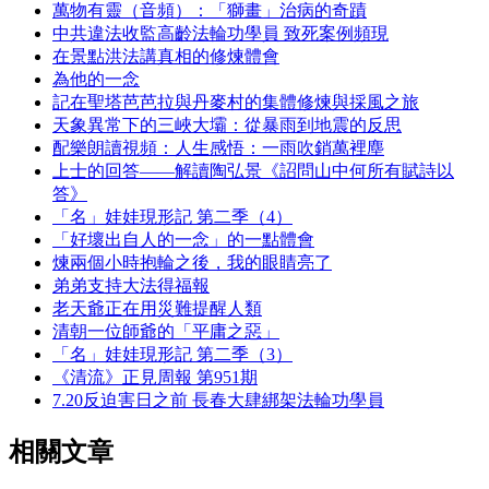
萬物有靈（音頻）：「獅畫」治病的奇蹟
中共違法收監高齡法輪功學員 致死案例頻現
在景點洪法講真相的修煉體會
為他的一念
記在聖塔芭芭拉與丹麥村的集體修煉與採風之旅
天象異常下的三峽大壩：從暴雨到地震的反思
配樂朗讀視頻：人生感悟：一雨吹銷萬裡塵
上士的回答——解讀陶弘景《詔問山中何所有賦詩以
答》
「名」娃娃現形記 第二季（4）
「好壞出自人的一念」的一點體會
煉兩個小時抱輪之後，我的眼睛亮了
弟弟支持大法得福報
老天爺正在用災難提醒人類
清朝一位師爺的「平庸之惡」
「名」娃娃現形記 第二季（3）
《清流》正見周報 第951期
7.20反迫害日之前 長春大肆綁架法輪功學員
相關文章