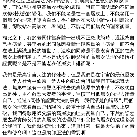
A同修在法上認識法的例子證實了消病業是低層次的修煉狀
態，而洗淨則是更高層次狀態的表現，證實了師父講的不同層
次修煉狀態的變化。我們不能老是在一個層次上，不能老用一
個層次的理來指導著自己，得不斷的在大法中證悟不同層次的
理，得敢站在高層次上看問題，不能老用低層次的理來衡量。
相比之下，有的老同修當身體一出現不正確狀態時，還認為自
己有病業，甚至有的老同修因身體出現嚴重的「病業」而不會
在法上認識遺憾的離世了，這樣的同修是不是沒有真正的在高
層次上看問題呢？是不是缺少對師父講的高層次法理的證悟和
證實呢？是不是不能老在低層次上徘徊呢？
我們是最高宇宙大法的修煉者，但是我們是在宇宙的最低層次
——常人社會中修煉，常人中的觀念會阻擋我們正確認識大
法，無形中總有一種觀念不敢去想高境界中的事情，不敢想自
己是神，更不敢想大覺者的事情，習慣了用低層次的理去衡量
自己，通過A同修的證實大法的事例，我們清楚的認識到用低
層次的理來看自己是錯誤的，嚴重干擾著自己往高層次上突
破。我們得敢用師父講的高層次的理去衡量自己，不然的話怎
麼去證實師父講的高層次的法理呢？師父把高層次的法理都講
給我們了，我們就得證悟出來，證實出來，這是大法弟子的責
任和使命啊！這也是助師正法的需要啊！