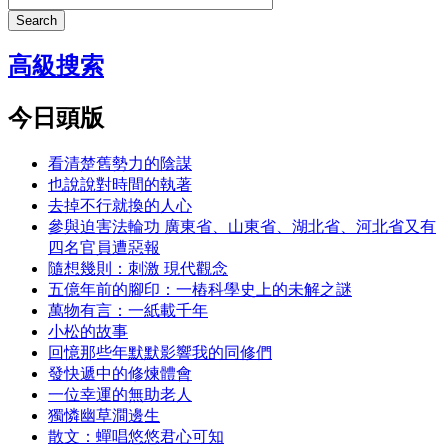
Search
高級搜索
今日頭版
看清楚舊勢力的陰謀
也說說對時間的執著
去掉不行就換的人心
參與迫害法輪功 廣東省、山東省、湖北省、河北省又有
四名官員遭惡報
隨想幾則：刺激 現代觀念
五億年前的腳印：一樁科學史上的未解之謎
萬物有言：一紙載千年
小松的故事
回憶那些年默默影響我的同修們
發快遞中的修煉體會
一位幸運的無助老人
獨憐幽草澗邊生
散文：蟬唱悠悠君心可知