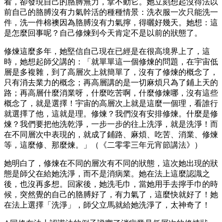
看，卻發現自己的胳膊無力，拿不動它。她立刻想起沒得法以
前自己的胳膊沒有力氣幹活的種種情景：洗衣服一次只能洗一
件，洗一件棉襖因為胳膊沒有力氣擰，得曬好幾天。她想：這
是怎麼回事呢？自己修煉到今天肯定不是以前的狀態了。
修煉這麼多年，她堅信自己現在已經是在很高境界上了，這
時，她想起師父講的：「就單單這一個修煉的問題，在宇宙低
層是多複雜，到了高層次上就簡單了，沒有了修煉的概念了，
只有消去業力的概念；再高層講的是一切麻煩只為了鋪上天的
路；再高層什麼消業呀，什麼吃苦啊，什麼修煉哪，沒有這些
概念了，就是選擇！宇宙的高層次上就是這麼一個理，看誰行
就選擇了他，這就是理。修煉？我們沒有安排修煉。什麼是修
煉？我們要把他洗乾淨，一步一步的往上洗淨，就是洗淨！而
在不同層次中表現的，就成了鋪路、麻煩、吃苦、消業、修煉
等，這麼修、那麼煉。」（《二零零三年元宵節講法》）
她明白了，修煉在不同的層次有不同的狀態，這次她出現的狀
態是師父在給她洗淨，而不是消病業。她在法上這麼認識之
後，也沒再多想。回家後，她洗毛巾，當她用手去擰手巾的時
候，突然覺的自己的胳膊好了，有力氣了，這麼快就好了！她
在法上選擇「洗淨」，師父立馬就給她洗淨了，太神奇了！