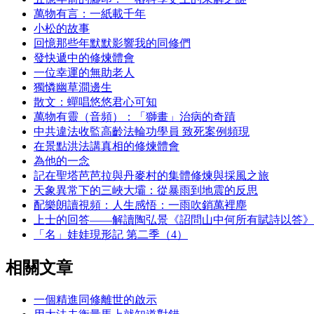
萬物有言：一紙載千年
小松的故事
回憶那些年默默影響我的同修們
發快遞中的修煉體會
一位幸運的無助老人
獨憐幽草澗邊生
散文：蟬唱悠悠君心可知
萬物有靈（音頻）：「獅畫」治病的奇蹟
中共違法收監高齡法輪功學員 致死案例頻現
在景點洪法講真相的修煉體會
為他的一念
記在聖塔芭芭拉與丹麥村的集體修煉與採風之旅
天象異常下的三峽大壩：從暴雨到地震的反思
配樂朗讀視頻：人生感悟：一雨吹銷萬裡塵
上士的回答——解讀陶弘景《詔問山中何所有賦詩以答》
「名」娃娃現形記 第二季（4）
相關文章
一個精進同修離世的啟示