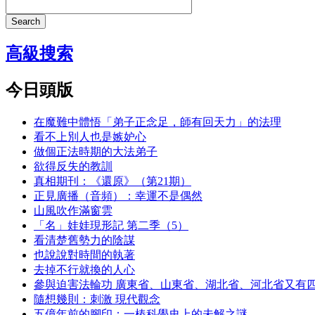
Search
高級搜索
今日頭版
在魔難中體悟「弟子正念足，師有回天力」的法理
看不上別人也是嫉妒心
做個正法時期的大法弟子
欲得反失的教訓
真相期刊：《還原》（第21期）
正見廣播（音頻）：幸運不是偶然
山風吹作滿窗雲
「名」娃娃現形記 第二季（5）
看清楚舊勢力的陰謀
也說說對時間的執著
去掉不行就換的人心
參與迫害法輪功 廣東省、山東省、湖北省、河北省又有
隨想幾則：刺激 現代觀念
五億年前的腳印：一樁科學史上的未解之謎