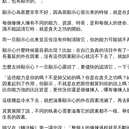
點，也有顯示的。 」
顯示心為甚麼非常不好，因為當顯示心冒出來的時候，就是在
每個修煉人擁有不同的能力、資源、特長，是和每個人的使命
識不能認清它時，就是貪天之功的開始。
而一旦顯示心出來並且你沒有抑制清除它，你的能力可能就不
顯示心什麼時候最容易出現？比如：在自己負責的項目中有了
長蔓延的外在因素，沒有這些因素顯示心就活不下去了。就如
怎麼去掉顯示心？一旦顯示心露頭了，要儘快的認清它，一下
「這些能力是你的嗎？不是師父給的嗎？你是在貪天之功嗎？
因素起到了作用，你顯示，不就是在把那些都算到你的頭上嗎
比你能力強的比比皆是，更何況你還是個修煉人，哪有修煉人
這樣幾盆冷水下去，就把滋養顯示心的外在因素澆滅了。再去
其實展開了說，不同的執著心需要滋養它的因素都不一樣。舉
生長的因素。
師父在《轉法輪》第一講中說：「整個人的修煉過程就是不斷