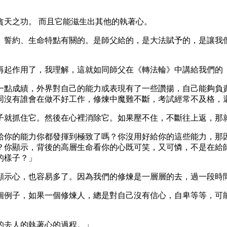
貪天之功。 而且它能滋生出其他的執著心。
、誓約、生命特點有關的。是師父給的，是大法賦予的，是讓我
再起作用了，我理解，這就如同師父在《轉法輪》中講給我們的
一點成績，外界對自己的能力或表現有了一些讚揚，自己能夠負
同沒有誰會在做不好工作，修煉中魔難不斷，考試經常不及格，
子就抓住它。然後在心裡消除它。如果壓不住，不斷往上返，那
給你的能力你都發揮到極致了嗎？你沒用好給你的這些能力，那
？你顯示，背後的高層生命看你的心既可笑，又可憐，不是在給
的樣子？」
顯示心，也容易多了。因為我們的修煉是一層層的去，過一段時
個例子，如果一個修煉人，總是對自己沒有信心，自卑等等，可
的去人的執著心的過程。」