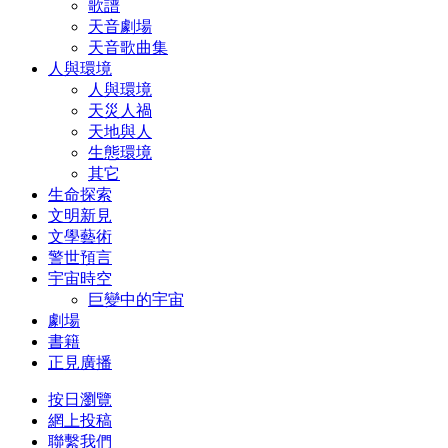
歌譜
天音劇場
天音歌曲集
人與環境
人與環境
天災人禍
天地與人
生態環境
其它
生命探索
文明新見
文學藝術
警世預言
宇宙時空
巨變中的宇宙
劇場
書籍
正見廣播
按日瀏覽
網上投稿
聯繫我們