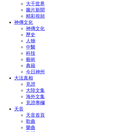
大千世界
圖片新聞
精彩視頻
神傳文化
神傳文化
歷史
人物
中醫
科技
藝術
典籍
今日神州
大法真相
見證
大陸文集
海外文集
見證專欄
天音
天音首頁
歌曲
樂曲