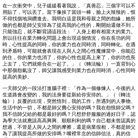
在一次衝突中，兒子緩緩看著我說，「真善忍」三個字可以不
用貼了，可以丟了。當下像挨了當頭一棒，臉上火辣辣的，恨
不得找個地洞鑽進去。我明白這是我和母親之間的怨緣，她所
做的也都是師父安排為了提高我的心性的，剛開始還做不到，
只能強忍，就不斷背誦這段法：「人身上都有相當大的業力。
所以往往在業力轉化問題上會出現這個情況，你在長功的同
時，心性提高的同時，你的業力也在同時消，同時轉化。在遇
到矛盾時，可能就會表現在人與人之間心性魔煉當中，你能忍
的住，你的業力也消了，你的心性也提高上來了，你的功也長
上去了，它們就熔合在一起了。」（《轉法輪》）一直背到心
中那個怨氣沒了，師父讓我感受到業力也在同時消，心性同時
提高的美妙。
一天師父的一段法打進腦子裡：「作為一個修煉人，今後的人
生道路會改變的，我的法身要從新給你安排的。」（《轉法
輪》）反覆的出現，突然悟到，我的工作，所遇到的人事物、
生活中的一切，不都是師父費心安排的嗎？我在怨恨師父嗎？
我不信師父給的都是最好的嗎？只想舒舒服服的過好日子，認
為學大法就應該高高興興、順順利利的嗎？自己都未曾認真的
想過，不管是人與人之間的摩擦，還是病業假相，不都是師父
為了讓我提高所做的安排嗎？嘴裡常念的信師信法，真的信