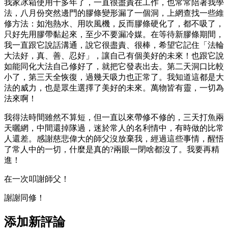
我家冰箱使用十多年了，一直很盡責在工作，也常常陪著我學
法，八月份突然邊門的膠條變形漏了一個洞，上網查找一些維
修方法：如泡熱水、用吹風機，反而膠條硬化了，都不吸了，
只好先用膠帶黏起來，至少不要漏冷媒。在等待新膠條期間，
我一直跟它說話溝通，說它很盡責、很棒，希望它記住「法輪
大法好，真、善、忍好」，讓自己有個美好的未來！也跟它說
如能同化大法自己修好了，就把它發表出去。第二天洞口比較
小了，第三天全恢復，過幾天吸力也正常了。我知道這都是大
法的威力，也是眾生選擇了美好的未來。萬物皆有靈，一切為
法來啊！
我得法時間雖然不算短，但一直以來帶修不修的，三天打魚兩
天曬網，中間還掉隊過，迷於常人的名利情中，有時做的比常
人還差。感謝慈悲偉大的師父沒放棄我，經過這些事情，醒悟
了常人中的一切，什麼是真的?兩眼一閉啥都沒了。我要再精
進！
在一次叩謝師父！
謝謝同修！
添加新評論