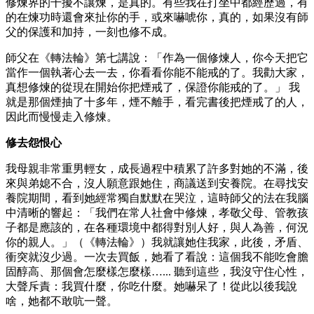
修煉界的干擾不讓煉，是真的。有些我在打坐中都經歷過，有
的在煉功時還會來扯你的手，或來嚇唬你，真的，如果沒有師
父的保護和加持，一刻也修不成。
師父在《轉法輪》第七講說：「作為一個修煉人，你今天把它
當作一個執著心去一去，你看看你能不能戒的了。我勸大家，
真想修煉的從現在開始你把煙戒了，保證你能戒的了。」 我
就是那個煙抽了十多年，煙不離手，看完書後把煙戒了的人，
因此而慢慢走入修煉。
修去怨恨心
我母親非常重男輕女，成長過程中積累了許多對她的不滿，後
來與弟媳不合，沒人願意跟她住，商議送到安養院。在尋找安
養院期間，看到她經常獨自默默在哭泣，這時師父的法在我腦
中清晰的響起：「我們在常人社會中修煉，孝敬父母、管教孩
子都是應該的，在各種環境中都得對別人好，與人為善，何況
你的親人。」（《轉法輪》）我就讓她住我家，此後，矛盾、
衝突就沒少過。一次去買飯，她看了看說：這個我不能吃會膽
固醇高、那個會怎麼樣怎麼樣…... 聽到這些，我沒守住心性，
大聲斥責：我買什麼，你吃什麼。她嚇呆了！從此以後我說
啥，她都不敢吭一聲。