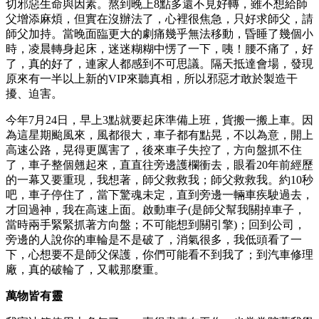
切邪惡生命與因素。熬到晚上8點多還不見好轉，雖不想給師
父增添麻煩，但實在沒辦法了，心裡很焦急，只好求師父，請
師父加持。當晚面臨更大的劇痛幾乎無法移動，昏睡了幾個小
時，凌晨轉身起床，迷迷糊糊中愣了一下，咦！腰不痛了，好
了，真的好了，連家人都感到不可思議。隔天抵達會場，發現
原來有一半以上新的VIP來聽真相，所以邪惡才敢於製造干
擾、迫害。
今年7月24日，早上3點就要起床準備上班，貨搬一搬上車。因
為這星期颱風來，風都很大，車子都有點晃，不以為意，開上
高速公路，晃得更厲害了，後來車子失控了，方向盤抓不住
了，車子整個翹起來，直直往旁邊護欄衝去，眼看20年前經歷
的一幕又要重現，我想著，師父救救我；師父救救我。約10秒
吧，車子停住了，當下驚魂未定，直到旁邊一輛車疾駛過去，
才回過神，我在高速上面。啟動車子(是師父幫我關掉車子，
當時兩手緊緊抓著方向盤；不可能想到關引擎)；回到公司，
旁邊的人說你的車輪是不是破了，消氣很多，我低頭看了一
下，心想要不是師父保護，你們可能看不到我了；到汽車修理
廠，真的破輪了，又載那麼重。
萬物皆有靈