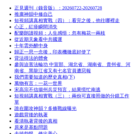
正見週刊（錄音版）：20260722-20260728
推廣神韻中修自己
短視頻講真相實戰（四）：看完之後，他往哪裡走
心正，紅疹瞬間消失
配樂朗讀視頻：人生感悟：忽有梅花一兩枝
從近期天象看中共國運
十年雲外醉中身
歸正一思一念後，印表機徹底好使了
背法得法的體會
參與迫害法輪功 中宣部、湖北省、湖南省、貴州省、河
南省、黑龍江省又有七名官員遭惡報
我們需要知道的歷史真相(下)
萬物有言：一花一世界
宋高宗不信揚州兵災預言，結果慌忙南逃
短視頻講真相實戰（三）：兩份可直接照做的分鏡工作
單
誰在圍攻神韻？多條戰線曝光
遊戲背後的執著
看清執著背後的真相
原來是基點問題
去掉怨恨，修出善心