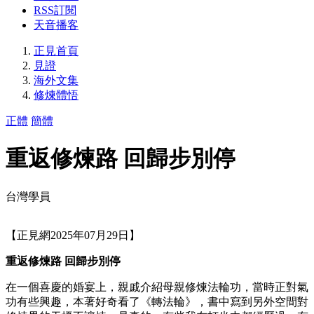
RSS訂閱
天音播客
正見首頁
見證
海外文集
修煉體悟
正體
簡體
重返修煉路 回歸步別停
台灣學員
【正見網2025年07月29日】
重返修煉路 回歸步別停
在一個喜慶的婚宴上，親戚介紹母親修煉法輪功，當時正對氣
功有些興趣，本著好奇看了《轉法輪》，書中寫到另外空間對