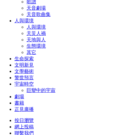
歌譜
天音劇場
天音歌曲集
人與環境
人與環境
天災人禍
天地與人
生態環境
其它
生命探索
文明新見
文學藝術
警世預言
宇宙時空
巨變中的宇宙
劇場
書籍
正見廣播
按日瀏覽
網上投稿
聯繫我們