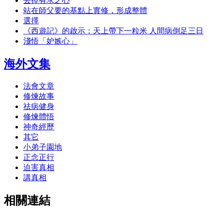
去掉有求之心
站在師父要的基點上實修，形成整體
選擇
《西遊記》的啟示：天上帶下一粒米 人間病倒足三日
淺悟「妒嫉心」
海外文集
法會文章
修煉故事
祛病健身
修煉體悟
神奇經歷
其它
小弟子園地
正念正行
迫害真相
講真相
相關連結