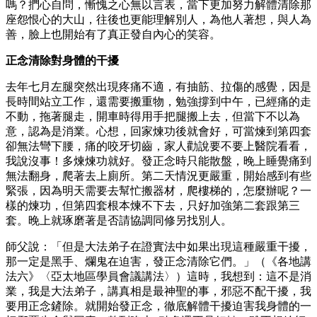
嗎？捫心自問，慚愧之心無以言表，當下更加努力解體清除那
座怨恨心的大山，往後也更能理解別人，為他人著想，與人為
善，臉上也開始有了真正發自內心的笑容。
正念清除對身體的干擾
去年七月左腿突然出現疼痛不適，有抽筋、拉傷的感覺，因是
長時間站立工作，還需要搬重物，勉強撐到中午，已經痛的走
不動，拖著腿走，開車時得用手把腿搬上去，但當下不以為
意，認為是消業。心想，回家煉功後就會好，可當煉到第四套
卻無法彎下腰，痛的咬牙切齒，家人勸說要不要上醫院看看，
我說沒事！多煉煉功就好。發正念時只能散盤，晚上睡覺痛到
無法翻身，爬著去上廁所。第二天情況更嚴重，開始感到有些
緊張，因為明天需要去幫忙搬器材，爬樓梯的，怎麼辦呢？一
樣的煉功，但第四套根本煉不下去，只好加強第二套跟第三
套。晚上就琢磨著是否請協調同修另找別人。
師父說：「但是大法弟子在證實法中如果出現這種嚴重干擾，
那一定是黑手、爛鬼在迫害，發正念清除它們。」（《各地講
法六》〈亞太地區學員會議講法〉）這時，我想到：這不是消
業，我是大法弟子，講真相是最神聖的事，邪惡不配干擾，我
要用正念鏟除。就開始發正念，徹底解體干擾迫害我身體的一