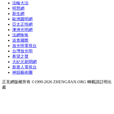
法輪大法
明慧網
新生網
歐洲圓明網
亞太正悟網
澳洲光明網
法網恢恢
追查國際
放光明電視台
台灣放光明
希望之聲
大紀元新聞網
新唐人電視台
神韻藝術團
正見網版權所有 ©1999-2026 ZHENGJIAN.ORG 轉載請註明出
處