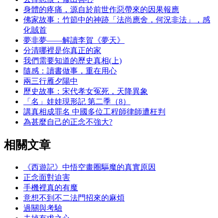
身體的疼痛，源自於前世作惡帶來的因果報應
佛家故事：竹節中的神跡「法尚應舍，何況非法」，感
化賊首
夢非夢——解讀李賀《夢天》
分清哪裡是你真正的家
我們需要知道的歷史真相(上)
隨感：讀書做事，重在用心
兩三行雁夕陽中
歷史故事：宋代孝女冤死，天降異象
「名」娃娃現形記 第二季（8）
講真相成罪名 中國多位工程師律師遭枉判
為甚麼自己的正念不強大?
相關文章
《西遊記》中悟空畫圈驅魔的真實原因
正念面對迫害
手機裡真的有魔
意想不到不二法門招來的麻煩
過關與考驗